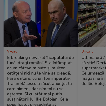
Viva.ro
Unica.ro
E breaking news-ul începutului de
Ultima oră / 
lună, dragi români! S-a întâmplat
să știe! Deci
acum câteva minute și multor
supermarketu
cetățeni nici nu le vine să creadă.
Ce urmează s
Fără ezitare, cu un ton imperativ,
magazine în 
Traian Băsescu a făcut anunțul la
de Ilie Boloj
care nimeni, dar nimeni nu se
aștepta. Și cu atât mai puțin
susținătorii lui Ilie Bolojan! Ce a
spus fostul președinte al