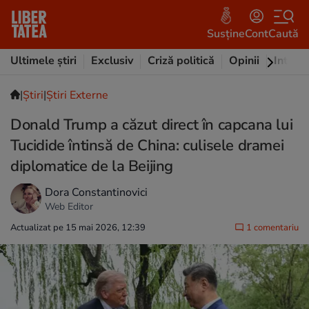
Susține
Cont
Caută
Ultimele știri
Exclusiv
Criză politică
Opinii
Intervi
|
Ştiri
|
Știri Externe
Donald Trump a căzut direct în capcana lui
Tucidide întinsă de China: culisele dramei
diplomatice de la Beijing
Dora Constantinovici
Web Editor
Actualizat pe 15 mai 2026, 12:39
1 comentariu