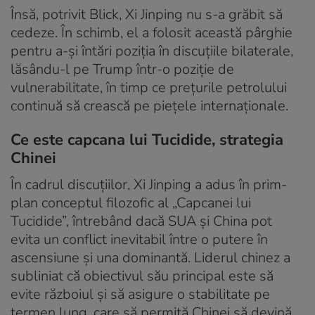
Însă, potrivit Blick, Xi Jinping nu s-a grăbit să
cedeze. În schimb, el a folosit această pârghie
pentru a-și întări poziția în discuțiile bilaterale,
lăsându-l pe Trump într-o poziție de
vulnerabilitate, în timp ce prețurile petrolului
continuă să crească pe piețele internaționale.
Ce este capcana lui Tucidide, strategia
Chinei
În cadrul discuțiilor, Xi Jinping a adus în prim-
plan conceptul filozofic al „Capcanei lui
Tucidide”, întrebând dacă SUA și China pot
evita un conflict inevitabil între o putere în
ascensiune și una dominantă. Liderul chinez a
subliniat că obiectivul său principal este să
evite războiul și să asigure o stabilitate pe
termen lung, care să permită Chinei să devină