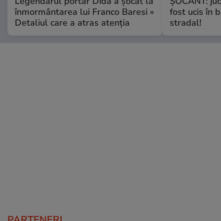
Legendarul portar Dida a șocat la
ȘOCANT: jucă
înmormântarea lui Franco Baresi »
fost ucis în 
Detaliul care a atras atenția
stradal!
PARTENERI