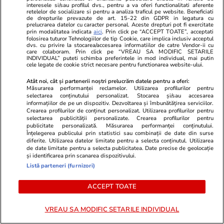
interesele si/sau profilul dvs., pentru a va oferi functionalitati aferente
retelelor de socializare si pentru a analiza traficul pe website. Beneficiati
de drepturile prevazute de art. 15-22 din GDPR in legatura cu
prelucrarea datelor cu caracter personal. Aceste drepturi pot fi exercitate
prin modalitatea indicata
aici
. Prin click pe “ACCEPT TOATE”, acceptati
folosirea tuturor Tehnologiilor de tip Cookie, care implica inclusiv acceptul
dvs. cu privire la stocarea/accesarea informatiilor de catre Vendor-ii cu
care colaboram. Prin click pe “VREAU SA MODIFIC SETARILE
INDIVIDUAL” puteti schimba preferintele in mod individual, mai putin
cele legate de cookie strict necesare pentru functionarea website-ului.
Atât noi, cât și partenerii noștri prelucrăm datele pentru a oferi:
Măsurarea performanței reclamelor. Utilizarea profilurilor pentru
selectarea conținutului personalizat. Stocarea și/sau accesarea
informațiilor de pe un dispozitiv. Dezvoltarea și îmbunătățirea serviciilor.
Crearea profilurilor de conținut personalizat. Utilizarea profilurilor pentru
selectarea publicității personalizate. Crearea profilurilor pentru
publicitate personalizată. Măsurarea performanței conținutului.
Advertorial
Advertorial
Înțelegerea publicului prin statistici sau combinații de date din surse
Smart is the new chic: Cum ne
Înscrie-te ac
diferite. Utilizarea datelor limitate pentru a selecta conținutul. Utilizarea
de date limitate pentru a selecta publicitatea. Date precise de geolocație
ajută tehnologia să ne reinventăm
voucher de 5
și identificarea prin scanarea dispozitivului.
Listă parteneri (furnizori)
PARTENERI
ACCEPT TOATE
VREAU SA MODIFIC SETARILE INDIVIDUAL