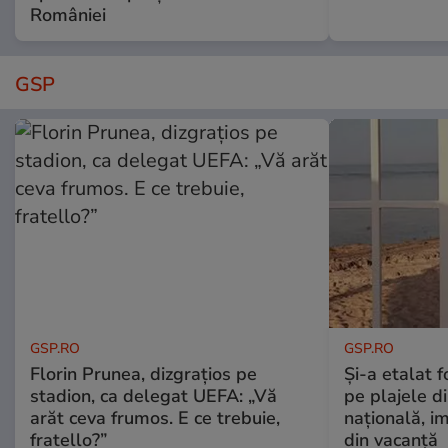
României
GSP
GSP.RO
GSP.RO
Florin Prunea, dizgrațios pe
Și-a etalat 
stadion, ca delegat UEFA: „Vă
pe plajele d
arăt ceva frumos. E ce trebuie,
națională, i
fratello?”
din vacanță