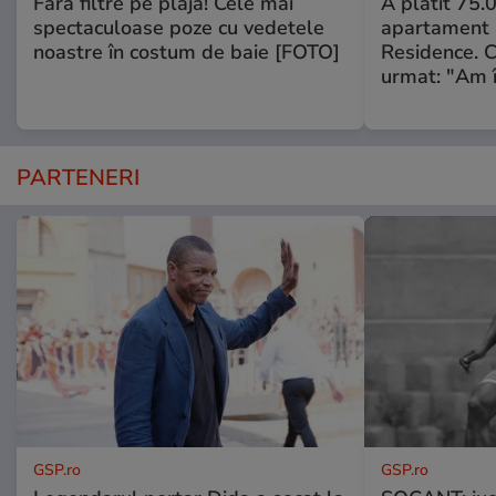
Fără filtre pe plajă! Cele mai
A plătit 75.
spectaculoase poze cu vedetele
apartament
noastre în costum de baie [FOTO]
Residence. 
urmat: "Am 
PARTENERI
GSP.ro
GSP.ro