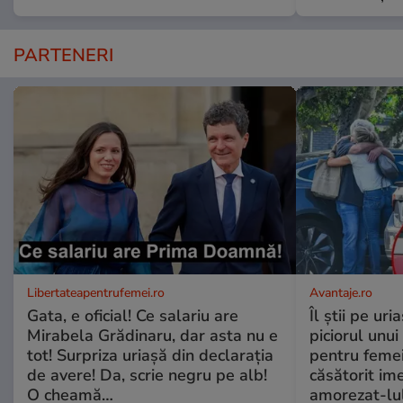
PARTENERI
Libertateapentrufemei.ro
Avantaje.ro
Gata, e oficial! Ce salariu are
Îl știi pe ur
Mirabela Grădinaru, dar asta nu e
piciorul unui
tot! Surpriza uriașă din declarația
pentru femei
de avere! Da, scrie negru pe alb!
căsătorit ime
O cheamă…
amorezat-lul