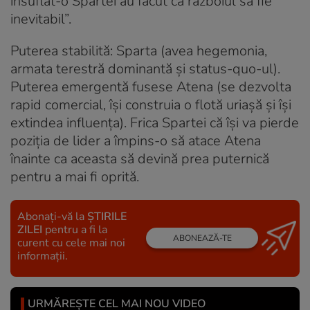
insuflat-o Spartei au făcut ca războiul să fie
inevitabil”.
Puterea stabilită: Sparta (avea hegemonia,
armata terestră dominantă și status-quo-ul).
Puterea emergentă fusese Atena (se dezvolta
rapid comercial, își construia o flotă uriașă și își
extindea influența). Frica Spartei că își va pierde
poziția de lider a împins-o să atace Atena
înainte ca aceasta să devină prea puternică
pentru a mai fi oprită.
Abonați-vă la
ȘTIRILE
ZILEI
pentru a fi la
ABONEAZĂ-TE
curent cu cele mai noi
informații.
URMĂREȘTE CEL MAI NOU VIDEO