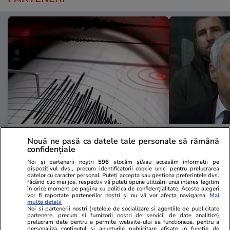
Mediafax.ro
StirileKanalD.ro
Nouă ne pasă ca datele tale personale să rămână
Cutremur în România, joi după-
UPDATE Zi d
confidențiale
amiază. Unde s-a produs și ce
Georgescu! F
Noi și partenerii noștri
596
stocăm și/sau accesăm informații pe
magnitudine a avut
prezidențiale
dispozitivul dvs., precum identificatorii cookie unici pentru prelucrarea
datelor cu caracter personal. Puteți accepta sau gestiona preferințele dvs.
judecat pent
făcând clic mai jos, respectiv vă puteți opune utilizării unui interes legitim
în orice moment pe pagina cu politica de confidențialitate. Aceste alegeri
lovitură de s
vor fi raportate partenerilor noștri și nu vă vor afecta navigarea.
Mai
multe detalii
Noi si partenerii nostri (retelele de socializare si agentiile de publicitate
partenere, precum si furnizorii nostri de servicii de date analitice)
prelucram date pentru a permite website-ului sa functioneze, pentru a
PROMO
personaliza continutul si anunturile publicitare afisate in functie de