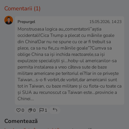
Comentarii
(1)
Prepurgel
15.05.2026, 14:23
Monstruoasa logica au„comentatorii”aștia
occidentali!Cica Trump a plecat cu mâinile goale
din China!Dar nu ne spune cu ce ar fi trebuit sa
plece, ca sa nu fie„cu mâinile goale”?Cumva sa
oblige China sa iși inchida reactoarele,sa iși
expulzeze specialiștii și...hoby-ul americanilor-sa
permita instalarea a vreo câteva sute de baze
militare americane pe teritoriul ei?!Iar in ce privește
Taiwan...s-o fi vorbit,de vorbit,dar americanii sunt
tot in Taiwan, cu baze militare și cu flota-cu toate ca
și SUA au recunoscut ca Taiwan este...provincie a
Chinei...
0
0
1
Comentează