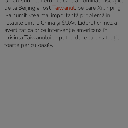
Un alt subiect fierbinte care a dominat discuțiile
de la Beijing a fost
Taiwanul
, pe care Xi Jinping
l-a numit «cea mai importantă problemă în
relațiile dintre China și SUA». Liderul chinez a
avertizat că orice intervenție americană în
privința Taiwanului ar putea duce la o «situație
foarte periculoasă».