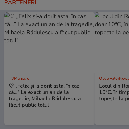
PARTENERI
TVMania.ro
ObservatorNews
🤍 „Felix și-a dorit asta, în caz
Locul din R
că…” La exact un an de la
10°C, în timp
tragedie, Mihaela Rădulescu a
topeşte la 
făcut public totul!