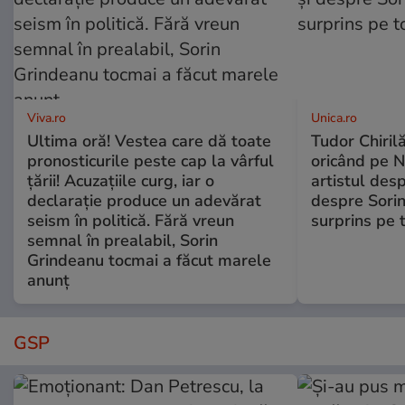
Viva.ro
Unica.ro
Ultima oră! Vestea care dă toate
Tudor Chiril
pronosticurile peste cap la vârful
oricând pe N
țării! Acuzațiile curg, iar o
artistul desp
declarație produce un adevărat
despre Sorin
seism în politică. Fără vreun
surprins pe 
semnal în prealabil, Sorin
Grindeanu tocmai a făcut marele
anunț
GSP