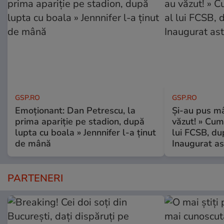
GSP.RO
GSP.RO
Emoționant: Dan Petrescu, la
Și-au pus mâ
prima apariție pe stadion, după
văzut! » Cum
lupta cu boala » Jennnifer l-a ținut
lui FCSB, du
de mână
Inaugurat as
PARTENERI