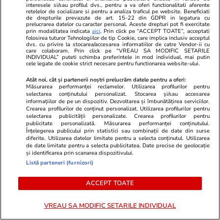
interesele si/sau profilul dvs., pentru a va oferi functionalitati aferente
retelelor de socializare si pentru a analiza traficul pe website. Beneficiati
de drepturile prevazute de art. 15-22 din GDPR in legatura cu
prelucrarea datelor cu caracter personal. Aceste drepturi pot fi exercitate
Horoscop
17 iul.
prin modalitatea indicata
aici
. Prin click pe “ACCEPT TOATE”, acceptati
folosirea tuturor Tehnologiilor de tip Cookie, care implica inclusiv acceptul
Horoscop Urania | Previziuni astrologice pentru
dvs. cu privire la stocarea/accesarea informatiilor de catre Vendor-ii cu
care colaboram. Prin click pe “VREAU SA MODIFIC SETARILE
perioada 18 – 24 iulie 2026. Soarele va intra în
INDIVIDUAL” puteti schimba preferintele in mod individual, mai putin
cele legate de cookie strict necesare pentru functionarea website-ului.
zodia Leului
Atât noi, cât și partenerii noștri prelucrăm datele pentru a oferi:
Măsurarea performanței reclamelor. Utilizarea profilurilor pentru
selectarea conținutului personalizat. Stocarea și/sau accesarea
Știri România
07:00
informațiilor de pe un dispozitiv. Dezvoltarea și îmbunătățirea serviciilor.
Crearea profilurilor de conținut personalizat. Utilizarea profilurilor pentru
Rezultatele loto din 19 iulie 2026. Report la
selectarea publicității personalizate. Crearea profilurilor pentru
publicitate personalizată. Măsurarea performanței conținutului.
Loto 6/49 la categoria I de peste 8,12 milioane
Înțelegerea publicului prin statistici sau combinații de date din surse
diferite. Utilizarea datelor limitate pentru a selecta conținutul. Utilizarea
de euro
de date limitate pentru a selecta publicitatea. Date precise de geolocație
și identificarea prin scanarea dispozitivului.
Listă parteneri (furnizori)
ACCEPT TOATE
VREAU SA MODIFIC SETARILE INDIVIDUAL