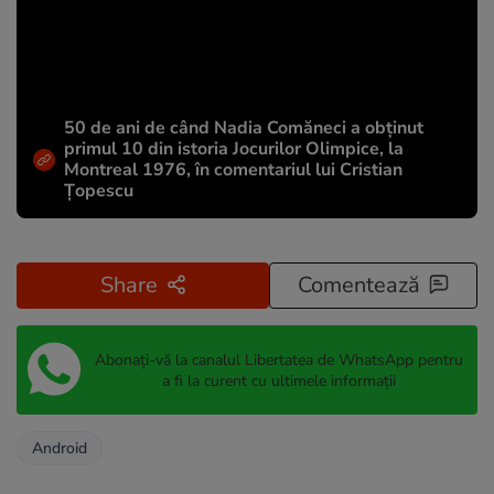
50 de ani de când Nadia Comăneci a obţinut
primul 10 din istoria Jocurilor Olimpice, la
Montreal 1976, în comentariul lui Cristian
Țopescu
Share
Comentează
Abonați-vă la canalul Libertatea de WhatsApp pentru
a fi la curent cu ultimele informații
Android