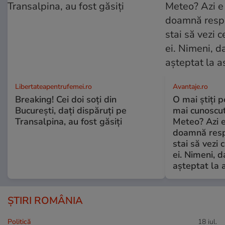
Libertateapentrufemei.ro
Avantaje.ro
Breaking! Cei doi soți din
O mai știți 
București, dați dispăruți pe
mai cunoscu
Transalpina, au fost găsiți
Meteo? Azi e
doamnă respe
stai să vezi 
ei. Nimeni, d
așteptat la 
ȘTIRI ROMÂNIA
Politică
18 iul.