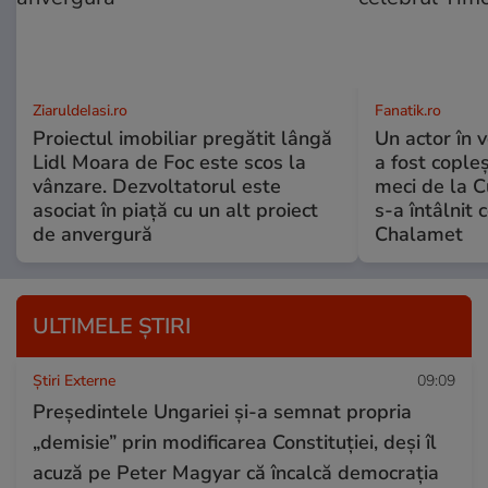
ZiaruldeIasi.ro
Fanatik.ro
Proiectul imobiliar pregătit lângă
Un actor în 
Lidl Moara de Foc este scos la
a fost cople
vânzare. Dezvoltatorul este
meci de la C
asociat în piață cu un alt proiect
s-a întâlnit
de anvergură
Chalamet
ULTIMELE ȘTIRI
Știri Externe
09:09
Președintele Ungariei și-a semnat propria
„demisie” prin modificarea Constituției, deși îl
acuză pe Peter Magyar că încalcă democrația