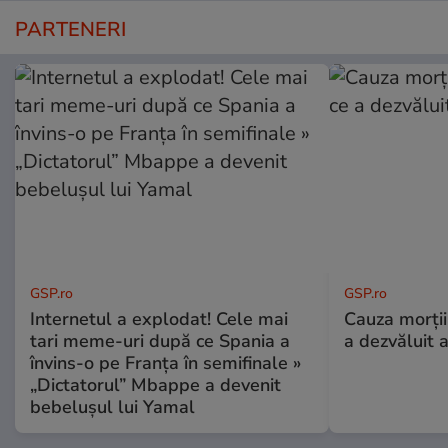
PARTENERI
GSP.ro
GSP.ro
Internetul a explodat! Cele mai
Cauza morții
tari meme-uri după ce Spania a
a dezvăluit 
învins-o pe Franța în semifinale »
„Dictatorul” Mbappe a devenit
bebelușul lui Yamal