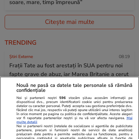
soare, mare, timp împreună”
Citește mai multe
TRENDING
Știri Externe
08:19
Frații Tate au fost arestați în SUA pentru noi
fapte grave de abuz, iar Marea Britanie a cerut
extrădarea lor. Momentul arestării a fost
Nouă ne pasă ca datele tale personale să rămână
confidențiale
filmat
Noi și partenerii noștri
596
stocăm și/sau accesăm informații pe
dispozitivul dvs., precum identificatorii cookie unici pentru prelucrarea
datelor cu caracter personal. Puteți accepta sau gestiona preferințele dvs.
făcând clic mai jos, respectiv vă puteți opune utilizării unui interes legitim
Fotbal
18 iul.
în orice moment pe pagina cu politica de confidențialitate. Aceste alegeri
vor fi raportate partenerilor noștri și nu vă vor afecta navigarea.
Mai
La ce oră e Spania – Argentina, finala
multe detalii
Noi si partenerii nostri (retelele de socializare si agentiile de publicitate
Campionatului Mondial de fotbal din 2026, și
partenere, precum si furnizorii nostri de servicii de date analitice)
prelucram date pentru a permite website-ului sa functioneze, pentru a
cine transmite meciul la TV
personaliza continutul si anunturile publicitare afisate in functie de