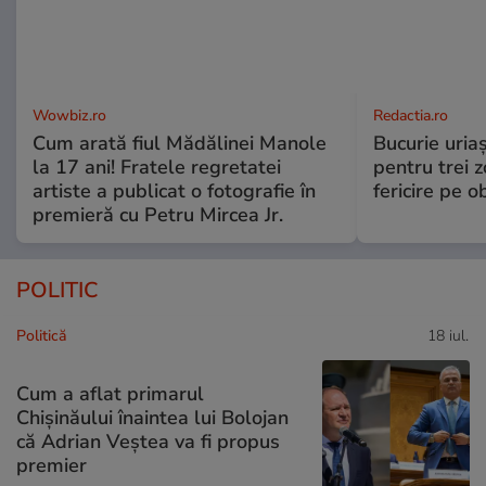
Wowbiz.ro
Redactia.ro
Cum arată fiul Mădălinei Manole
Bucurie uria
la 17 ani! Fratele regretatei
pentru trei z
artiste a publicat o fotografie în
fericire pe o
premieră cu Petru Mircea Jr.
POLITIC
Politică
18 iul.
Cum a aflat primarul
Chișinăului înaintea lui Bolojan
că Adrian Veștea va fi propus
premier