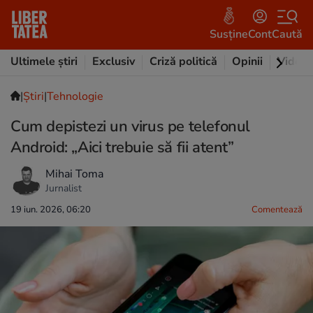
Susține
Cont
Caută
Ultimele știri
Exclusiv
Criză politică
Opinii
Video
|
Ştiri
|
Tehnologie
Cum depistezi un virus pe telefonul
Android: „Aici trebuie să fii atent”
Mihai Toma
Jurnalist
19 iun. 2026, 06:20
Comentează