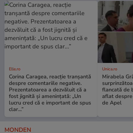
Elle.ro
Unica.ro
Corina Caragea, reacție tranșantă
Mirabela Gră
despre comentariile negative.
surprinzătoar
Prezentatoarea a dezvăluit că a
flancată de 
fost jignită și amenințată: „Un
aflat despre
lucru cred că e important de spus
de Apel
clar...”
MONDEN