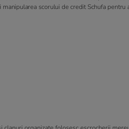
 și manipularea scorului de credit Schufa pentru 
și clanuri organizate folosesc escrocherii mere