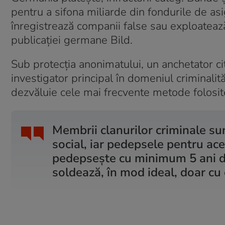
pentru a sifona miliarde din fondurile de asig
înregistrează companii false sau exploatează
publicației germane Bild.
Sub protecția anonimatului, un anchetator cit
investigator principal în domeniul criminalit
dezvăluie cele mai frecvente metode folosite 
Membrii clanurilor criminale sun
social, iar pedepsele pentru aces
pedepsește cu minimum 5 ani de 
soldează, în mod ideal, doar c