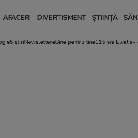
AFACERI
DIVERTISMENT
ȘTIINȚĂ
SĂN
Bani și Afaceri
Monden
Știri Știință
Știri 
Auto
Horoscop
Schimbări climati
Relații
Locuri de muncă
Muzică și Filme
Rețete
ogie
5 știri
Newslettere
Bine pentru tine
115 ani Elveția
Imobiliare.ro
Vacanțe și Cultură
Fructe
eJobs.ro
Îngriji