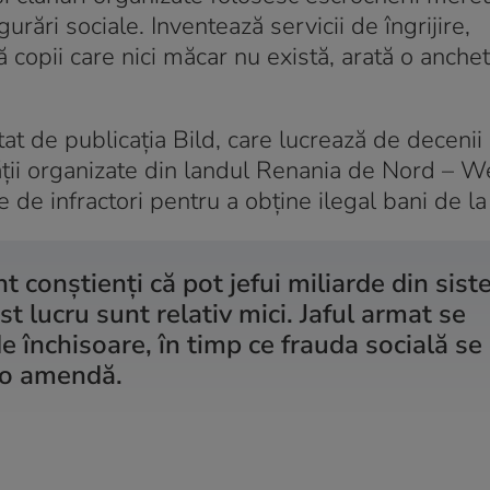
urări sociale. Inventează servicii de îngrijire,
 copii care nici măcar nu există, arată o anchet
at de publicația Bild, care lucrează de decenii
ății organizate din landul Renania de Nord – We
de infractori pentru a obține ilegal bani de la 
t conștienți că pot jefui miliarde din sis
t lucru sunt relativ mici. Jaful armat se
închisoare, în timp ce frauda socială se
u o amendă.