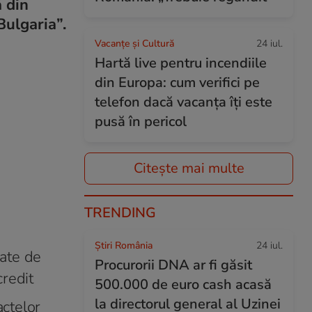
 din
Bulgaria”.
Vacanțe și Cultură
24 iul.
Hartă live pentru incendiile
din Europa: cum verifici pe
telefon dacă vacanța îți este
pusă în pericol
Citește mai multe
TRENDING
Știri România
24 iul.
gate de
Procurorii DNA ar fi găsit
credit
500.000 de euro cash acasă
la directorul general al Uzinei
actelor