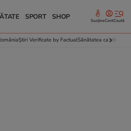
ĂTATE
SPORT
SHOP
Susține
Cont
Caută
Sănătate și Fitness
ce
 culinare
-România
Știri Verificate by Factual
Sănătatea ca stil de vi
 și legume
rea plantelor