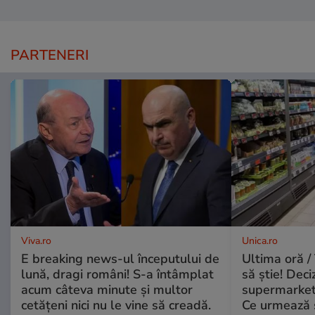
PARTENERI
Viva.ro
Unica.ro
E breaking news-ul începutului de
Ultima oră / 
lună, dragi români! S-a întâmplat
să știe! Deci
acum câteva minute și multor
supermarketu
cetățeni nici nu le vine să creadă.
Ce urmează s