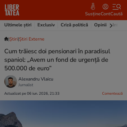
Susține
Cont
Caută
Ultimele știri
Exclusiv
Criză politică
Opinii
Intervi
|
Ştiri
|
Știri Externe
Cum trăiesc doi pensionari în paradisul
spaniol: „Avem un fond de urgență de
500.000 de euro”
Alexandru Vlaicu
Jurnalist
Actualizat pe 06 iun. 2026, 21:33
Comentează