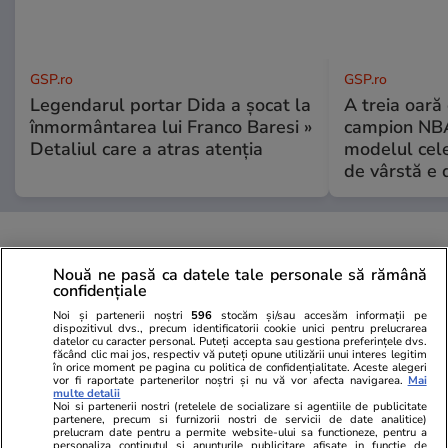
GSP.ro
GSP.ro
Legendarul portar Dida a șocat la
A treia oară
înmormântarea lui Franco Baresi »
campion NBA
Detaliul care a atras atenția
modelul cele
de vârstă e 
Nouă ne pasă ca datele tale personale să rămână
confidențiale
Noi și partenerii noștri
596
stocăm și/sau accesăm informații pe
dispozitivul dvs., precum identificatorii cookie unici pentru prelucrarea
datelor cu caracter personal. Puteți accepta sau gestiona preferințele dvs.
făcând clic mai jos, respectiv vă puteți opune utilizării unui interes legitim
în orice moment pe pagina cu politica de confidențialitate. Aceste alegeri
vor fi raportate partenerilor noștri și nu vă vor afecta navigarea.
Mai
multe detalii
Noi si partenerii nostri (retelele de socializare si agentiile de publicitate
partenere, precum si furnizorii nostri de servicii de date analitice)
prelucram date pentru a permite website-ului sa functioneze, pentru a
personaliza continutul si anunturile publicitare afisate in functie de