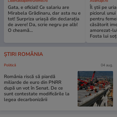
Libertateapentrufemei.ro
Avantaje.ro
Gata, e oficial! Ce salariu are
Îl știi pe ur
Mirabela Grădinaru, dar asta nu e
piciorul unui
tot! Surpriza uriașă din declarația
pentru femei
de avere! Da, scrie negru pe alb!
căsătorit ime
O cheamă…
amorezat-lul
Fosta lui soț
ȘTIRI ROMÂNIA
Politică
04 aug.
România riscă să piardă
miliarde de euro din PNRR
după un vot în Senat. De ce
sunt contestate modificările la
legea decarbonizării