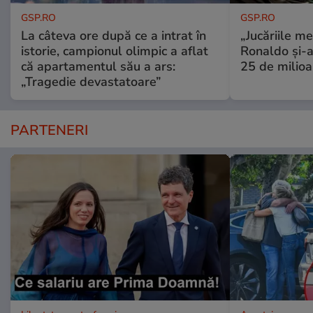
GSP.RO
GSP.RO
La câteva ore după ce a intrat în
„Jucăriile me
istorie, campionul olimpic a aflat
Ronaldo și-a
că apartamentul său a ars:
25 de milioa
„Tragedie devastatoare”
PARTENERI