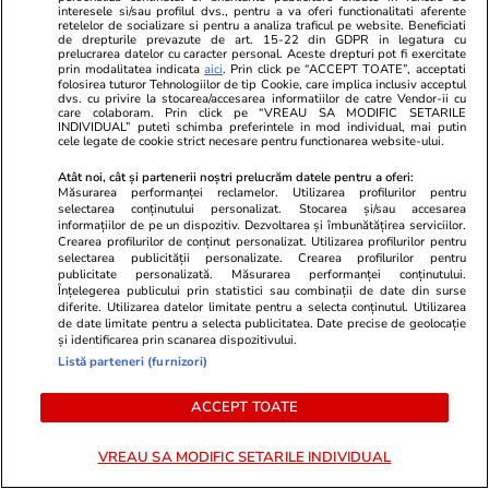
interesele si/sau profilul dvs., pentru a va oferi functionalitati aferente
retelelor de socializare si pentru a analiza traficul pe website. Beneficiati
de drepturile prevazute de art. 15-22 din GDPR in legatura cu
prelucrarea datelor cu caracter personal. Aceste drepturi pot fi exercitate
prin modalitatea indicata
aici
. Prin click pe “ACCEPT TOATE”, acceptati
folosirea tuturor Tehnologiilor de tip Cookie, care implica inclusiv acceptul
dvs. cu privire la stocarea/accesarea informatiilor de catre Vendor-ii cu
care colaboram. Prin click pe “VREAU SA MODIFIC SETARILE
PARTENERI
INDIVIDUAL” puteti schimba preferintele in mod individual, mai putin
cele legate de cookie strict necesare pentru functionarea website-ului.
Atât noi, cât și partenerii noștri prelucrăm datele pentru a oferi:
Măsurarea performanței reclamelor. Utilizarea profilurilor pentru
selectarea conținutului personalizat. Stocarea și/sau accesarea
informațiilor de pe un dispozitiv. Dezvoltarea și îmbunătățirea serviciilor.
Crearea profilurilor de conținut personalizat. Utilizarea profilurilor pentru
selectarea publicității personalizate. Crearea profilurilor pentru
publicitate personalizată. Măsurarea performanței conținutului.
Înțelegerea publicului prin statistici sau combinații de date din surse
diferite. Utilizarea datelor limitate pentru a selecta conținutul. Utilizarea
de date limitate pentru a selecta publicitatea. Date precise de geolocație
și identificarea prin scanarea dispozitivului.
Listă parteneri (furnizori)
ACCEPT TOATE
Mediafax.ro
StirileKanalD.ro
Schema „văduvelor negre” din
UPDATE Zi d
VREAU SA MODIFIC SETARILE INDIVIDUAL
Rusia. Femei acuzate că profită de
Georgescu! F