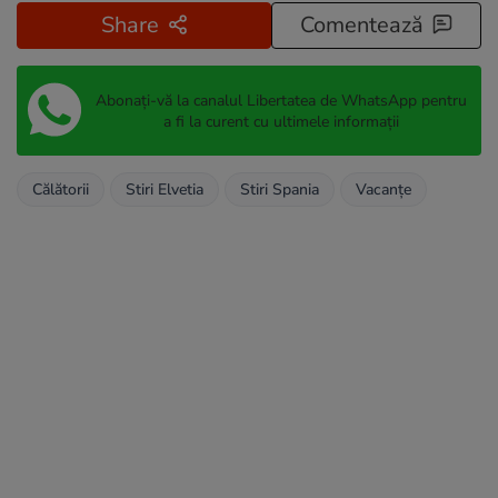
Share
Comentează
Abonați-vă la canalul Libertatea de WhatsApp pentru
a fi la curent cu ultimele informații
Călătorii
Stiri Elvetia
Stiri Spania
Vacanțe