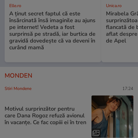
Elle.ro
Unica.ro
A ținut secret faptul că este
Mirabela Gră
însărcinată însă imaginile au ajuns
surprinzătoar
pe internet! Vedeta a fost
flancată de 
surprinsă pe stradă, iar burtica de
aflat despre
gravidă dovedește că va deveni în
de Apel
curând mamă
MONDEN
Stiri Mondene
17:24
Motivul surprinzător pentru
care Dana Rogoz refuză avionul
în vacanțe. Ce fac copiii ei în tren