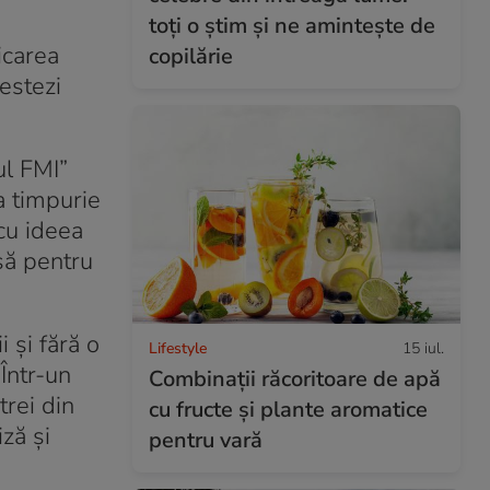
toți o știm și ne amintește de
icarea
copilărie
testezi
ul FMI”
a timpurie
cu ideea
să pentru
i și fără o
Lifestyle
15 iul.
Într-un
Combinaţii răcoritoare de apă
trei din
cu fructe şi plante aromatice
ză și
pentru vară