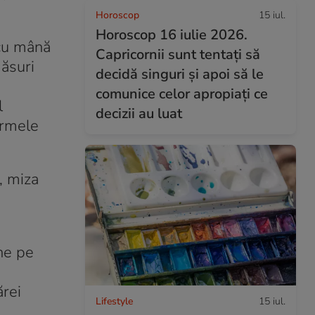
Horoscop
15 iul.
Horoscop 16 iulie 2026.
 cu mână
Capricornii sunt tentați să
măsuri
decidă singuri și apoi să le
comunice celor apropiați ce
l
decizii au luat
formele
, miza
i
ne pe
ărei
Lifestyle
15 iul.