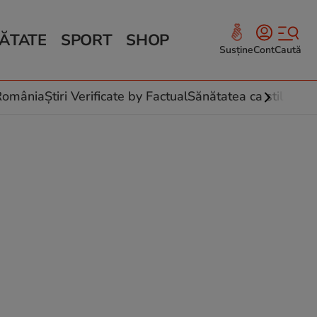
ĂTATE
SPORT
SHOP
Susține
Cont
Caută
Sănătate și Fitness
ce
 culinare
-România
Știri Verificate by Factual
Sănătatea ca stil de vi
 și legume
rea plantelor