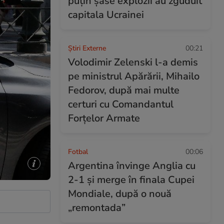
puțin șase explozii au zguduit
capitala Ucrainei
Știri Externe
00:21
Volodimir Zelenski l-a demis
pe ministrul Apărării, Mihailo
Fedorov, după mai multe
certuri cu Comandantul
Forțelor Armate
Fotbal
00:06
Argentina învinge Anglia cu
2-1 și merge în finala Cupei
Mondiale, după o nouă
„remontada”