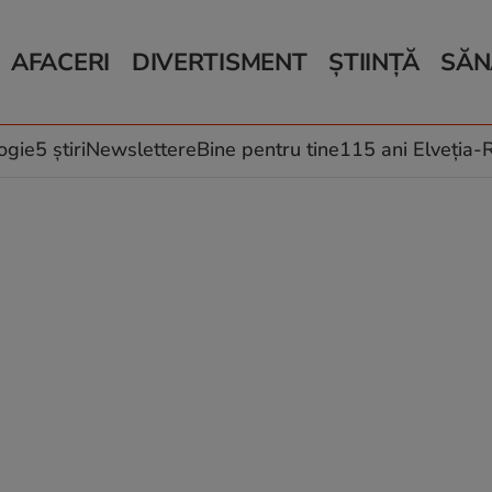
AFACERI
DIVERTISMENT
ȘTIINȚĂ
SĂN
Bani și Afaceri
Monden
Știri Știință
Știri 
Auto
Horoscop
Schimbări climati
Relații
Locuri de muncă
Muzică și Filme
Rețete
ogie
5 știri
Newslettere
Bine pentru tine
115 ani Elveția
Imobiliare.ro
Vacanțe și Cultură
Fructe
eJobs.ro
Îngriji