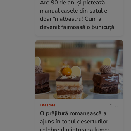
Are 90 de ani și pictează
manual casele din satul ei
doar în albastru! Cum a
devenit faimoasă o bunicuță
Lifestyle
15 iul.
O prăjitură românească a
ajuns în topul deserturilor
celebre din întreaga lume: