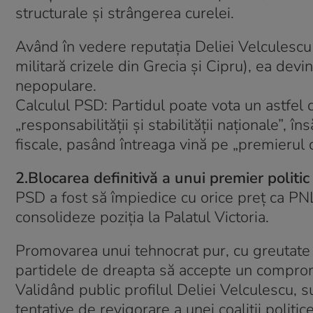
structurale și strângerea curelei.
Având în vedere reputația Deliei Velculesc
militară crizele din Grecia și Cipru), ea dev
nepopulare.
Calculul PSD: Partidul poate vota un astfel
„responsabilității și stabilității naționale”, 
fiscale, pasând întreaga vină pe „premierul 
2.Blocarea definitivă a unui premier politi
PSD a fost să împiedice cu orice preț ca PN
consolideze poziția la Palatul Victoria.
Promovarea unui tehnocrat pur, cu greutate 
partidele de dreapta să accepte un compro
Validând public profilul Deliei Velculescu, s
tentative de revigorare a unei coaliții polit