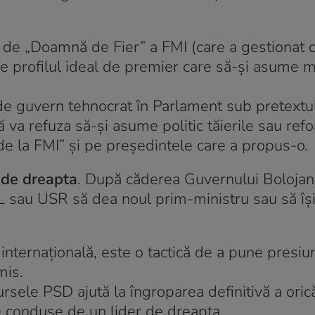
u de „Doamnă de Fier” a FMI (care a gestionat
ine profilul ideal de premier care să-și asume 
 de guvern tehnocrat în Parlament sub pretextu
însă va refuza să-și asume politic tăierile sau re
de la FMI” și pe președintele care a propus-o.
c de dreapta
. După căderea Guvernului Bolojan
L sau USR să dea noul prim-ministru sau să îș
internațională, este o tactică de a pune presiu
mis.
ursele PSD ajută la îngroparea definitivă a oric
ice conduse de un lider de dreapta.