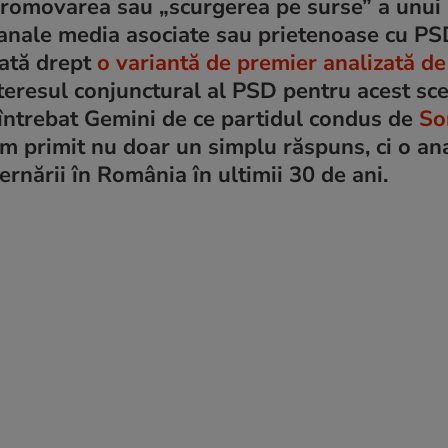
ă, promovarea sau „scurgerea pe surse” a unu
anale media asociate sau prietenoase cu PS
tată drept
o variantă de premier analizată de
interesul conjunctural al PSD pentru acest sc
m întrebat Gemini de ce partidul condus de
So
m primit nu doar un simplu răspuns, ci o ana
vernării în România în ultimii 30 de ani.