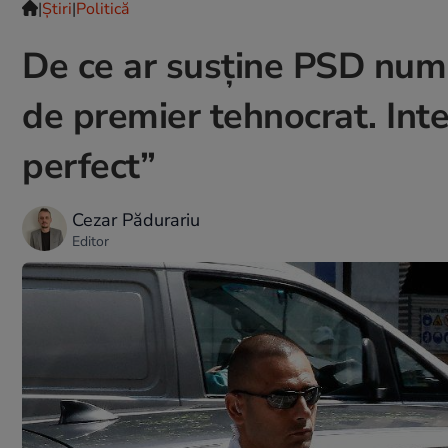
|
Ştiri
|
Politică
De ce ar susține PSD numir
de premier tehnocrat. Intel
perfect”
Cezar Pădurariu
Editor