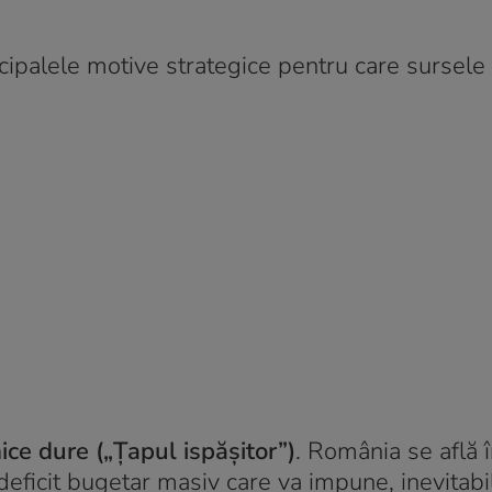
cipalele motive strategice pentru care sursele
ce dure („Țapul ispășitor”)
. România se află î
 deficit bugetar masiv care va impune, inevitabi