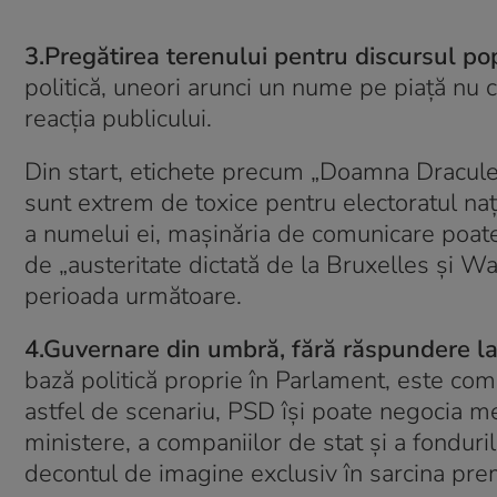
3.Pregătirea terenului pentru discursul pop
politică, uneori arunci un nume pe piață nu ca
reacția publicului.
Din start, etichete precum „Doamna Dracules
sunt extrem de toxice pentru electoratul naț
a numelui ei, mașinăria de comunicare poate
de „austeritate dictată de la Bruxelles și W
perioada următoare.
4.Guvernare din umbră, fără răspundere la
bază politică proprie în Parlament, este com
astfel de scenariu, PSD își poate negocia me
ministere, a companiilor de stat și a fondur
decontul de imagine exclusiv în sarcina prem