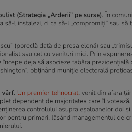
ulist (Strategia „Arderii” pe surse)
. În comun
 să-l instalezi, ci ca să-l „compromiți” sau să 
cu” (poreclă dată de presa elenă) sau „trimis
ionalist sau cel cu venituri mici. Prin expunere
 începe deja să asocieze tabăra prezidențială 
ashington”, obținând muniție electorală prețioa
 vârf
.
Un premier tehnocrat
, venit din afara țări
plet dependent de majoritatea care îl votează. 
nținerea controlului asupra eșaloanelor doi și 
ilor pentru primari, lăsând managementul de cri
ierului.