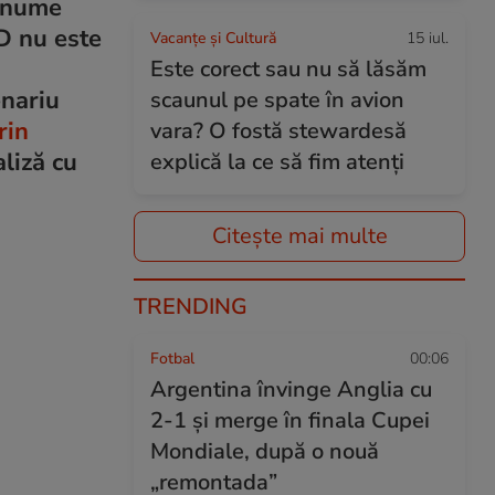
i nume
D nu este
Vacanțe și Cultură
15 iul.
Este corect sau nu să lăsăm
enariu
scaunul pe spate în avion
rin
vara? O fostă stewardesă
liză cu
explică la ce să fim atenți
Citește mai multe
TRENDING
Fotbal
00:06
Argentina învinge Anglia cu
2-1 și merge în finala Cupei
Mondiale, după o nouă
„remontada”