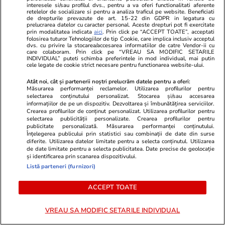
interesele si/sau profilul dvs., pentru a va oferi functionalitati aferente
atât activități educaționale pentru elevi, cât și
retelelor de socializare si pentru a analiza traficul pe website. Beneficiati
de drepturile prevazute de art. 15-22 din GDPR in legatura cu
instruirea cadrelor didactice pentru utilizarea
prelucrarea datelor cu caracter personal. Aceste drepturi pot fi exercitate
prin modalitatea indicata
aici
. Prin click pe “ACCEPT TOATE”, acceptati
noilor tehnologii în procesul de predare.
folosirea tuturor Tehnologiilor de tip Cookie, care implica inclusiv acceptul
dvs. cu privire la stocarea/accesarea informatiilor de catre Vendor-ii cu
care colaboram. Prin click pe “VREAU SA MODIFIC SETARILE
„Am avut ocazia, anul trecut, să participăm la
INDIVIDUAL” puteti schimba preferintele in mod individual, mai putin
cele legate de cookie strict necesare pentru functionarea website-ului.
acest proiect care mi s-a părut foarte
Atât noi, cât și partenerii noștri prelucrăm datele pentru a oferi:
interesant, pentru că a inclus mai multe
Măsurarea performanței reclamelor. Utilizarea profilurilor pentru
activități pentru copii. Au fost sesiuni legate de
selectarea conținutului personalizat. Stocarea și/sau accesarea
informațiilor de pe un dispozitiv. Dezvoltarea și îmbunătățirea serviciilor.
prezentarea Deltei Dunării, activități digitale și
Crearea profilurilor de conținut personalizat. Utilizarea profilurilor pentru
selectarea publicității personalizate. Crearea profilurilor pentru
cursuri organizate împreună cu Orange, iar
publicitate personalizată. Măsurarea performanței conținutului.
Înțelegerea publicului prin statistici sau combinații de date din surse
pentru elevi a fost o experiență foarte
diferite. Utilizarea datelor limitate pentru a selecta conținutul. Utilizarea
importantă”, a declarat Georgeta Gheorghe,
de date limitate pentru a selecta publicitatea. Date precise de geolocație
și identificarea prin scanarea dispozitivului.
directoarea școlii din Crișan.
Listă parteneri (furnizori)
Potrivit acesteia, una dintre cele mai importante
ACCEPT TOATE
etape ale proiectului a fost dotarea școlilor cu
echipamente digitale utilizate în activitatea de
VREAU SA MODIFIC SETARILE INDIVIDUAL