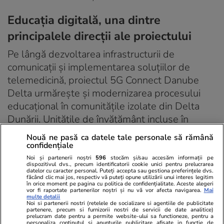
Educația digitală, una dintre
principalele direcții ale proiectului
Pe lângă dezvoltarea infrastructurii de
comunicații și implementarea soluțiilor de
telemedicină, proiectul 5G Connect Danube
Delta urmărește și modernizarea procesului
educațional în comunitățile izolate din Delta
Dunării. Unitățile de învățământ incluse în
proiect au fost dotate cu echipamente digitale,
Nouă ne pasă ca datele tale personale să rămână
iar profesorii și elevii au participat la sesiuni de
confidențiale
formare și activități interactive desfășurate prin
Noi și partenerii noștri
596
stocăm și/sau accesăm informații pe
dispozitivul dvs., precum identificatorii cookie unici pentru prelucrarea
intermediul platformelor educaționale
datelor cu caracter personal. Puteți accepta sau gestiona preferințele dvs.
făcând clic mai jos, respectiv vă puteți opune utilizării unui interes legitim
dezvoltate împreună cu Orange Romania și
în orice moment pe pagina cu politica de confidențialitate. Aceste alegeri
vor fi raportate partenerilor noștri și nu vă vor afecta navigarea.
Mai
Fundația Orange.
multe detalii
Noi si partenerii nostri (retelele de socializare si agentiile de publicitate
partenere, precum si furnizorii nostri de servicii de date analitice)
prelucram date pentru a permite website-ului sa functioneze, pentru a
La Școala Gimnazială Crișan, proiectul a inclus
personaliza continutul si anunturile publicitare afisate in functie de