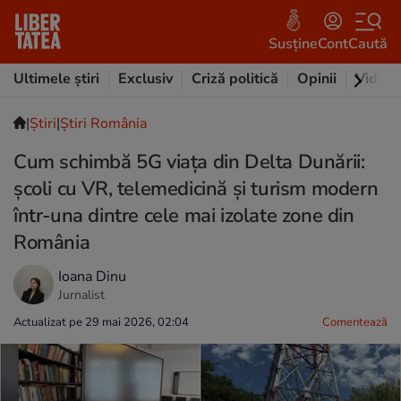
Susține
Cont
Caută
Ultimele știri
Exclusiv
Criză politică
Opinii
Video
|
Ştiri
|
Știri România
Cum schimbă 5G viața din Delta Dunării:
școli cu VR, telemedicină și turism modern
într-una dintre cele mai izolate zone din
România
Ioana Dinu
Jurnalist
Actualizat pe 29 mai 2026, 02:04
Comentează