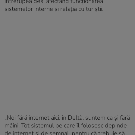
întrerupea des, afectând funcționarea
sistemelor interne și relația cu turiștii.
„Noi fără internet aici, în Deltă, suntem ca și fără
mâini. Tot sistemul pe care îl folosesc depinde
de internet și de semnal, pentru că trebuie să