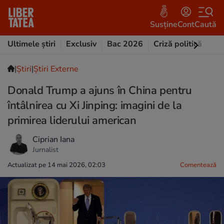
Susține
Cont
Caută
Ultimele știri
Exclusiv
Bac 2026
Criză politică
Opi
|
Ştiri
|
Știri Externe
Donald Trump a ajuns în China pentru
întâlnirea cu Xi Jinping: imagini de la
primirea liderului american
Ciprian Iana
Jurnalist
Actualizat pe 14 mai 2026, 02:03
Comentează