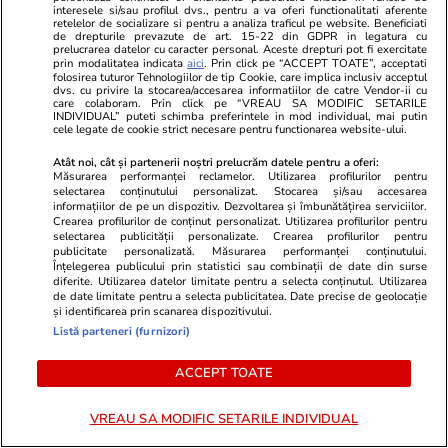
interesele si/sau profilul dvs., pentru a va oferi functionalitati aferente
retelelor de socializare si pentru a analiza traficul pe website. Beneficiati
de drepturile prevazute de art. 15-22 din GDPR in legatura cu
prelucrarea datelor cu caracter personal. Aceste drepturi pot fi exercitate
prin modalitatea indicata
aici
. Prin click pe “ACCEPT TOATE”, acceptati
folosirea tuturor Tehnologiilor de tip Cookie, care implica inclusiv acceptul
dvs. cu privire la stocarea/accesarea informatiilor de catre Vendor-ii cu
care colaboram. Prin click pe “VREAU SA MODIFIC SETARILE
INDIVIDUAL” puteti schimba preferintele in mod individual, mai putin
cele legate de cookie strict necesare pentru functionarea website-ului.
Atât noi, cât și partenerii noștri prelucrăm datele pentru a oferi:
Măsurarea performanței reclamelor. Utilizarea profilurilor pentru
selectarea conținutului personalizat. Stocarea și/sau accesarea
PARTENERI
informațiilor de pe un dispozitiv. Dezvoltarea și îmbunătățirea serviciilor.
Crearea profilurilor de conținut personalizat. Utilizarea profilurilor pentru
selectarea publicității personalizate. Crearea profilurilor pentru
publicitate personalizată. Măsurarea performanței conținutului.
Înțelegerea publicului prin statistici sau combinații de date din surse
diferite. Utilizarea datelor limitate pentru a selecta conținutul. Utilizarea
de date limitate pentru a selecta publicitatea. Date precise de geolocație
și identificarea prin scanarea dispozitivului.
Listă parteneri (furnizori)
ACCEPT TOATE
VREAU SA MODIFIC SETARILE INDIVIDUAL