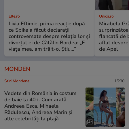
Elle.ro
Unica.ro
Livia Eftimie, prima reacție după
Mirabela Gră
ce Spike a făcut declarații
surprinzătoar
controversate despre relația lor și
flancată de 
divorțul ei de Cătălin Bordea: „E
aflat despre
viața mea, am trăit-o. Știu…”
de Apel
MONDEN
Stiri Mondene
15:30
Vedete din România în costum
de baie la 40+. Cum arată
Andreea Esca, Mihaela
Rădulescu, Andreea Marin și
alte celebrități la plajă