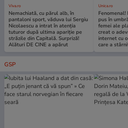
Viva.ro
Unica.ro
Nemachiată, cu părul alb, în
Fenomenal! 
pantaloni sport, văduva lui Sergiu
pus în umbră
Nicolaescu a intrat în atenția
femei ale pl
tuturor după ultima apariție pe
creat o adev
străzile din Capitală. Surpriză!
internet cu o
Alături DE CINE a apărut
care a stârni
GSP