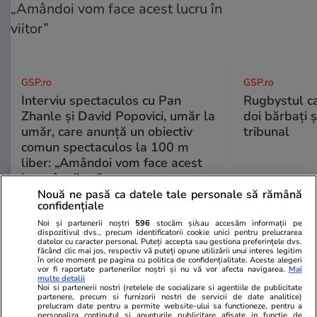
GSP.ro
GSP.ro
Interviu spectaculos cu Pan
Rugbystul ca
Zhanle și David Popovici, umăr la
doi bărbați ș
umăr, care anunță un obiectiv
tribunal
comun spectaculos la 100 m
liber: „Amândoi vom face acest
lucru în viitor”
Nouă ne pasă ca datele tale personale să rămână
confidențiale
Noi și partenerii noștri
596
stocăm și/sau accesăm informații pe
dispozitivul dvs., precum identificatorii cookie unici pentru prelucrarea
datelor cu caracter personal. Puteți accepta sau gestiona preferințele dvs.
făcând clic mai jos, respectiv vă puteți opune utilizării unui interes legitim
în orice moment pe pagina cu politica de confidențialitate. Aceste alegeri
vor fi raportate partenerilor noștri și nu vă vor afecta navigarea.
Mai
multe detalii
Noi si partenerii nostri (retelele de socializare si agentiile de publicitate
partenere, precum si furnizorii nostri de servicii de date analitice)
prelucram date pentru a permite website-ului sa functioneze, pentru a
personaliza continutul si anunturile publicitare afisate in functie de