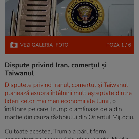
VEZI
GALERIA
FOTO
POZA
1 / 6
Dispute privind Iran, comerțul și
Taiwanul
Disputele privind Iranul, comerțul și Taiwanul
planează asupra întâlnirii mult așteptate dintre
liderii celor mai mari economii ale lumii
, o
întâlnire pe care Trump o amânase deja din
martie din cauza războiului din Orientul Mijlociu.
Cu toate acestea, Trump a părut ferm