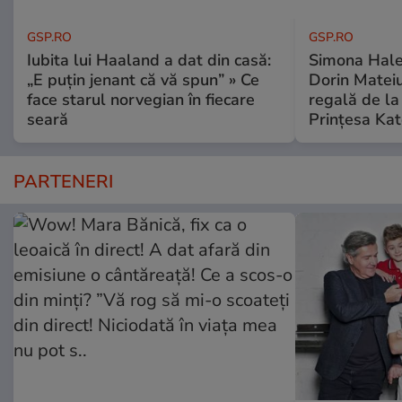
GSP.RO
GSP.RO
Iubita lui Haaland a dat din casă:
Simona Halep
„E puțin jenant că vă spun” » Ce
Dorin Mateiu,
face starul norvegian în fiecare
regală de l
seară
Prințesa Kat
PARTENERI