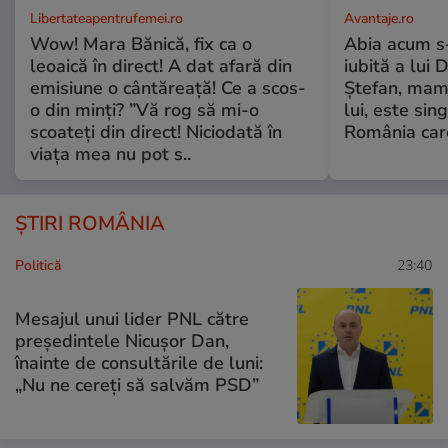
Libertateapentrufemei.ro
Avantaje.ro
Wow! Mara Bănică, fix ca o
Abia acum s-
leoaică în direct! A dat afară din
iubită a lui 
emisiune o cântăreață! Ce a scos-
Ștefan, mama 
o din minți? ”Vă rog să mi-o
lui, este si
scoateți din direct! Niciodată în
România care
viața mea nu pot s..
ȘTIRI ROMÂNIA
Politică
23:40
Mesajul unui lider PNL către
președintele Nicușor Dan,
înainte de consultările de luni:
„Nu ne cereți să salvăm PSD”