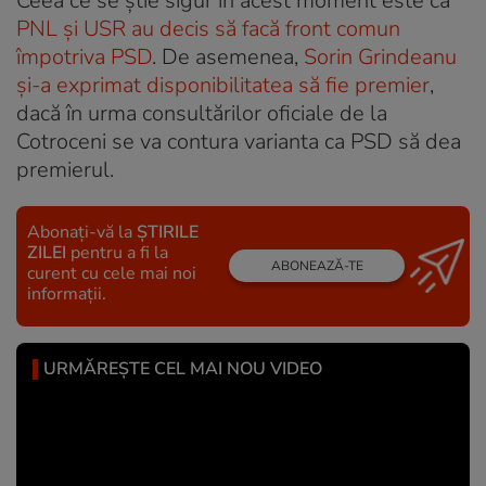
Ceea ce se știe sigur în acest moment este că
PNL și USR au decis să facă front comun
împotriva PSD
. De asemenea,
Sorin Grindeanu
și-a exprimat disponibilitatea să fie premier
,
dacă în urma consultărilor oficiale de la
Cotroceni se va contura varianta ca PSD să dea
premierul.
Abonați-vă la
ȘTIRILE
ZILEI
pentru a fi la
ABONEAZĂ-TE
curent cu cele mai noi
informații.
URMĂREȘTE CEL MAI NOU VIDEO