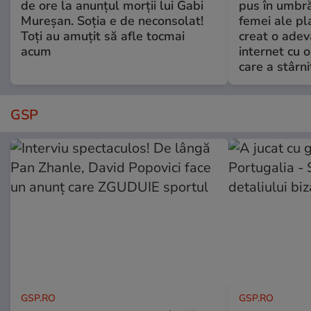
de ore la anunțul morții lui Gabi
pus în umbră
Mureșan. Soția e de neconsolat!
femei ale pl
Toți au amuțit să afle tocmai
creat o adev
acum
internet cu o
care a stârni
GSP
GSP.RO
GSP.RO