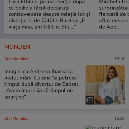
Livia Eftimie, prima reacție după
Mirabela Gră
ce Spike a făcut declarații
surprinzătoar
controversate despre relația lor și
flancată de 
divorțul ei de Cătălin Bordea: „E
aflat despre
viața mea, am trăit-o. Știu…”
de Apel
MONDEN
Stiri Mondene
16:16
Imagini cu Andreea Ibacka la
malul mării. Cu cine își petrece
timpul după divorțul de Cabral.
„Avem impresia că timpul ne
aparține”
Stiri Mondene
15:00