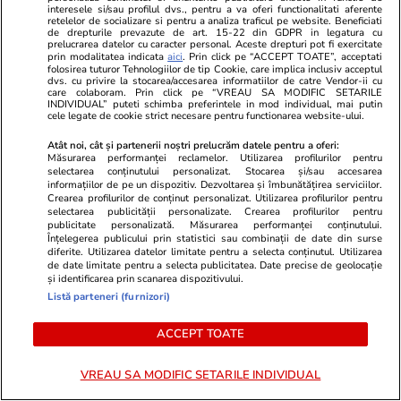
interesele si/sau profilul dvs., pentru a va oferi functionalitati aferente
retelelor de socializare si pentru a analiza traficul pe website. Beneficiati
de drepturile prevazute de art. 15-22 din GDPR in legatura cu
ULTIMELE ȘTIRI
prelucrarea datelor cu caracter personal. Aceste drepturi pot fi exercitate
prin modalitatea indicata
aici
. Prin click pe “ACCEPT TOATE”, acceptati
folosirea tuturor Tehnologiilor de tip Cookie, care implica inclusiv acceptul
dvs. cu privire la stocarea/accesarea informatiilor de catre Vendor-ii cu
Știri Externe
16:44
care colaboram. Prin click pe “VREAU SA MODIFIC SETARILE
INDIVIDUAL” puteti schimba preferintele in mod individual, mai putin
Meta este obligată de UE să modifice
cele legate de cookie strict necesare pentru functionarea website-ului.
interfețele Instagram și Facebook și riscă o
Atât noi, cât și partenerii noștri prelucrăm datele pentru a oferi:
amendă uriașă dacă nu se conformează
Măsurarea performanței reclamelor. Utilizarea profilurilor pentru
selectarea conținutului personalizat. Stocarea și/sau accesarea
informațiilor de pe un dispozitiv. Dezvoltarea și îmbunătățirea serviciilor.
Crearea profilurilor de conținut personalizat. Utilizarea profilurilor pentru
selectarea publicității personalizate. Crearea profilurilor pentru
Știri România
16:41
publicitate personalizată. Măsurarea performanței conținutului.
Înțelegerea publicului prin statistici sau combinații de date din surse
Câte persoane vor mai locui în România în
diferite. Utilizarea datelor limitate pentru a selecta conținutul. Utilizarea
2080. Un sfert din populație va avea peste 65
de date limitate pentru a selecta publicitatea. Date precise de geolocație
și identificarea prin scanarea dispozitivului.
de ani
Listă parteneri (furnizori)
ACCEPT TOATE
Știri România
16:30
Cinci resturi de dronă au fost distruse în Marea
VREAU SA MODIFIC SETARILE INDIVIDUAL
Neagră, spune ministrul Apărării: „Unele au