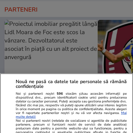
PARTENERI
Nouă ne pasă ca datele tale personale să rămână
confidențiale
ZiaruldeIasi.ro
Fanatik.ro
Noi și partenerii noștri
596
stocăm și/sau accesăm informații pe
Proiectul imobiliar pregătit lângă
CFR Cluj şi-
dispozitivul dvs., precum identificatorii cookie unici pentru prelucrarea
Lidl Moara de Foc este scos la
lui Neluţu V
datelor cu caracter personal. Puteți accepta sau gestiona preferințele dvs.
făcând clic mai jos, respectiv vă puteți opune utilizării unui interes legitim
vânzare. Dezvoltatorul este
oficial pe fo
în orice moment pe pagina cu politica de confidențialitate. Aceste alegeri
vor fi raportate partenerilor noștri și nu vă vor afecta navigarea.
Mai
asociat în piață cu un alt proiect
Serbiei. Upd
multe detalii
de anvergură
Noi si partenerii nostri (retelele de socializare si agentiile de publicitate
partenere, precum si furnizorii nostri de servicii de date analitice)
prelucram date pentru a permite website-ului sa functioneze, pentru a
personaliza continutul si anunturile publicitare afisate in functie de