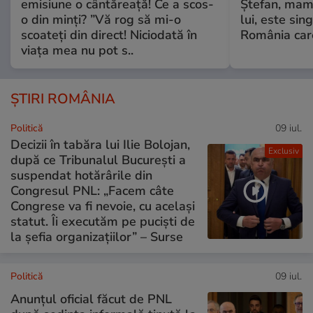
emisiune o cântăreață! Ce a scos-
Ștefan, mama 
o din minți? ”Vă rog să mi-o
lui, este si
scoateți din direct! Niciodată în
România care
viața mea nu pot s..
ȘTIRI ROMÂNIA
Politică
09 iul.
Decizii în tabăra lui Ilie Bolojan,
Exclusiv
după ce Tribunalul București a
suspendat hotărârile din
Congresul PNL: „Facem câte
Congrese va fi nevoie, cu același
statut. Îi executăm pe puciști de
la șefia organizațiilor” – Surse
Politică
09 iul.
Anunțul oficial făcut de PNL