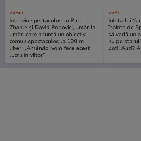
GSP.ro
GSP.ro
Interviu spectaculos cu Pan
Iubita lui Ya
Zhanle și David Popovici, umăr la
înainte de S
umăr, care anunță un obiectiv
să vadă un a
comun spectaculos la 100 m
nu pe starul 
liber: „Amândoi vom face acest
poți! Auzi? A
lucru în viitor”