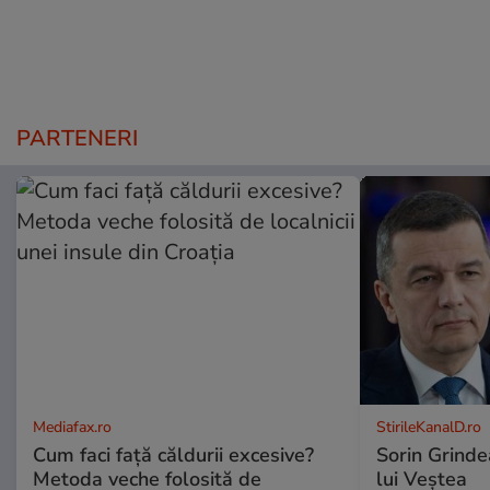
PARTENERI
Mediafax.ro
StirileKanalD.ro
Cum faci față căldurii excesive?
Sorin Grinde
Metoda veche folosită de
lui Veștea