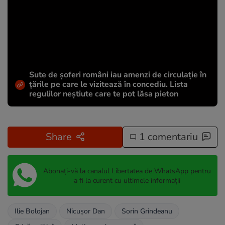
Sute de șoferi români iau amenzi de circulație în
țările pe care le vizitează în concediu. Lista
regulilor neștiute care te pot lăsa pieton
Share
1 comentariu
Abonați-vă la canalul Libertatea de WhatsApp pentru
a fi la curent cu ultimele informații
Ilie Bolojan
Nicușor Dan
Sorin Grindeanu