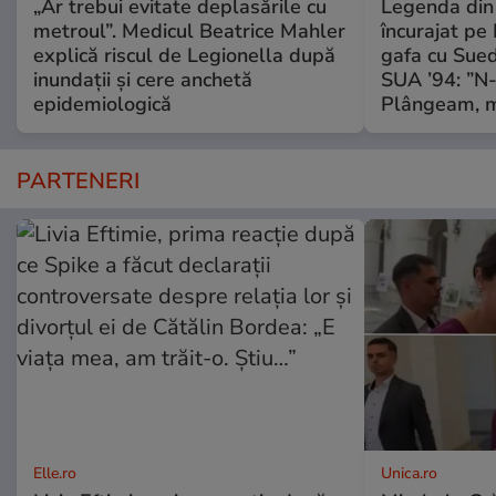
„Ar trebui evitate deplasările cu
Legenda din
metroul”. Medicul Beatrice Mahler
încurajat pe
explică riscul de Legionella după
gafa cu Sued
inundații și cere anchetă
SUA ’94: ”N-o
epidemiologică
Plângeam, m-
PARTENERI
Elle.ro
Unica.ro