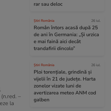
rar sau deloc
Știri România
26 iul.
Român întors acasă după 25
de ani în Germania: „Și urzica
e mai faină aici decât
trandafirii dincolo”
Știri România
26 iul.
Ploi torențiale, grindină și
vijelii în 21 de județe. Harta
zonelor vizate luni de
l
avertizarea meteo ANM cod
(n.red. –
galben
eze la