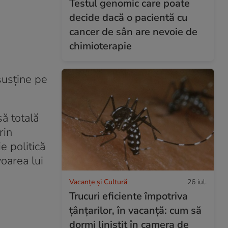
Testul genomic care poate
decide dacă o pacientă cu
cancer de sân are nevoie de
chimioterapie
susține pe
ă totală
rin
e politică
voarea lui
Vacanțe și Cultură
26 iul.
Trucuri eficiente împotriva
țânțarilor, în vacanță: cum să
dormi liniștit în camera de