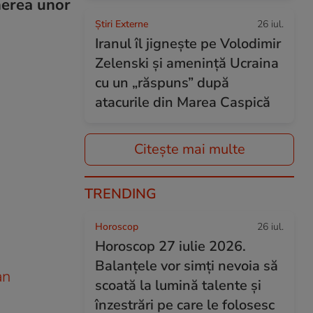
nerea unor
Știri Externe
26 iul.
Iranul îl jignește pe Volodimir
Zelenski și amenință Ucraina
cu un „răspuns” după
atacurile din Marea Caspică
Citește mai multe
TRENDING
Horoscop
26 iul.
Horoscop 27 iulie 2026.
Balanțele vor simți nevoia să
an
scoată la lumină talente și
înzestrări pe care le folosesc