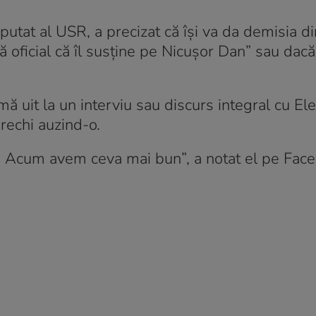
 deputat al USR, a precizat că își va da demisia d
ă oficial că îl susține pe Nicușor Dan” sau dac
ă uit la un interviu sau discurs integral cu El
urechi auzind-o.
n. Acum avem ceva mai bun”, a notat el pe Fac