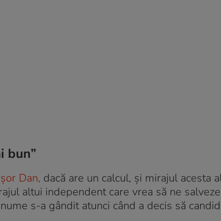
ai bun”
cuşor Dan,
dacă are un calcul, şi mirajul acesta a
jul altui independent care vrea să ne salveze 
 anume s-a gândit atunci când a decis să candid