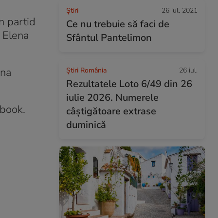
Ştiri
26 iul. 2021
in partid
Ce nu trebuie să faci de
ă Elena
Sfântul Pantelimon
ena
Știri România
26 iul.
Rezultatele Loto 6/49 din 26
iulie 2026. Numerele
ebook.
câștigătoare extrase
duminică