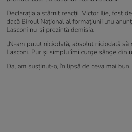
Declarația a stârnit reacții. Victor Ilie, fost
dacă Biroul Național al formațiunii „nu anunț
Lasconi nu-și prezintă demisia.
„N-am putut niciodată, absolut niciodată să m
Lasconi. Pur și simplu îmi curge sânge din 
Da, am susținut-o, în lipsă de ceva mai bu