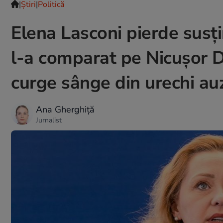
|
Ştiri
|
Politică
Elena Lasconi pierde sus
l-a comparat pe Nicușor D
curge sânge din urechi au
Ana Gherghiță
Jurnalist