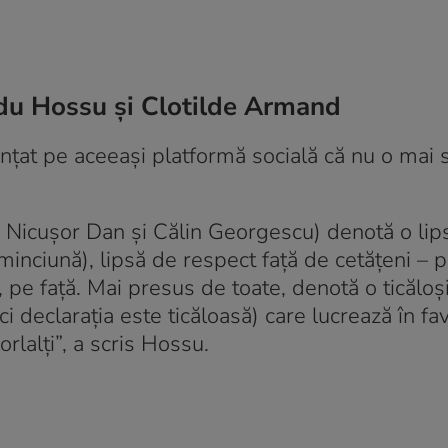
Radu Hossu și Clotilde Armand
țat pe aceeași platformă socială că nu o mai 
 – Nicușor Dan și Călin Georgescu) denotă o lips
inciună), lipsă de respect față de cetățeni – p
i, pe față. Mai presus de toate, denotă o ticăloși
ci declarația este ticăloasă) care lucrează în fa
rlalți”, a scris Hossu.