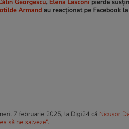
Călin Georgescu
,
Elena Lasconi
pierde susți
otilde Armand
au reacționat pe Facebook la
neri, 7 februarie 2025, la Digi24 că
Nicușor D
rea să ne salveze”.