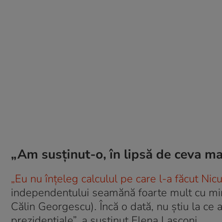
„Am susținut-o, în lipsă de ceva m
„Eu nu înţeleg calculul pe care l-a făcut Ni
independentului seamănă foarte mult cu mira
Călin Georgescu). Încă o dată, nu ştiu la ce
prezidenţiale”, a susținut Elena Lasconi.