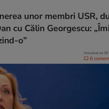
ținerea unor membri USR, d
an cu Călin Georgescu: „Îm
zind-o”
Actualizat pe 09
6 coment