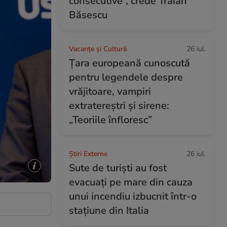
consecutive”, crede Traian
Băsescu
Vacanțe și Cultură
26 iul.
Țara europeană cunoscută
pentru legendele despre
vrăjitoare, vampiri
extratereștri și sirene:
„Teoriile înfloresc”
Știri Externe
26 iul.
Sute de turiști au fost
evacuați pe mare din cauza
unui incendiu izbucnit într-o
stațiune din Italia