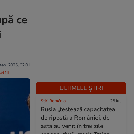
upă ce
i
 feb. 2025, 02:01
arii
ULTIMELE ȘTIRI
Știri România
26 iul.
Rusia „testează capacitatea
de ripostă a României, de
asta au venit în trei zile