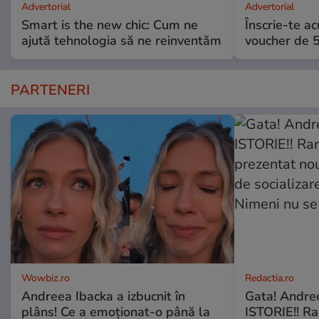
Advertorial
Advertorial
Smart is the new chic: Cum ne
Înscrie-te ac
ajută tehnologia să ne reinventăm
voucher de 5
PARTENERI
Wowbiz.ro
Redactia.ro
Andreea Ibacka a izbucnit în
Gata! Andre
plâns! Ce a emoționat-o până la
ISTORIE!! Ra