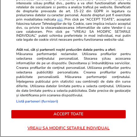
interesele si/sau profilul dvs., pentru a va oferi functionalitati aferente
retelelor de socializare si pentru a analiza traficul pe website. Beneficiati
de drepturile prevazute de art. 15-22 din GDPR in legatura cu
prelucrarea datelor cu caracter personal. Aceste drepturi pot fi exercitate
prin modalitatea indicata
aici
. Prin click pe “ACCEPT TOATE”, acceptati
folosirea tuturor Tehnologiilor de tip Cookie, care implica inclusiv acceptul
dvs. cu privire la stocarea/accesarea informatiilor de catre Vendor-ii cu
care colaboram. Prin click pe “VREAU SA MODIFIC SETARILE
INDIVIDUAL” puteti schimba preferintele in mod individual, mai putin
cele legate de cookie strict necesare pentru functionarea website-ului.
Atât noi, cât și partenerii noștri prelucrăm datele pentru a oferi:
Măsurarea performanței reclamelor. Utilizarea profilurilor pentru
selectarea conținutului personalizat. Stocarea și/sau accesarea
informațiilor de pe un dispozitiv. Dezvoltarea și îmbunătățirea serviciilor.
Crearea profilurilor de conținut personalizat. Utilizarea profilurilor pentru
selectarea publicității personalizate. Crearea profilurilor pentru
Lifestyle
12:30
Sănătate și Fitn
publicitate personalizată. Măsurarea performanței conținutului.
Înțelegerea publicului prin statistici sau combinații de date din surse
Ce este scorțișoara Ceylon și prin
Miza de a de
diferite. Utilizarea datelor limitate pentru a selecta conținutul. Utilizarea
ce se diferențiază
grile anulate 
de date limitate pentru a selecta publicitatea. Date precise de geolocație
și identificarea prin scanarea dispozitivului.
sutime de la
Listă parteneri (furnizori)
punctaje s-a
ACCEPT TOATE
VREAU SA MODIFIC SETARILE INDIVIDUAL
Vacanțe și Cultură
26 iul.