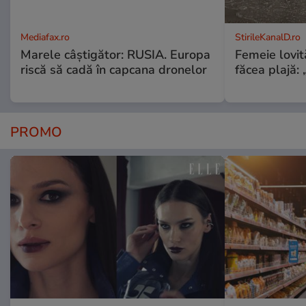
Mediafax.ro
StirileKanalD.ro
Marele câștigător: RUSIA. Europa
Femeie lovit
riscă să cadă în capcana dronelor
făcea plajă: „
PROMO