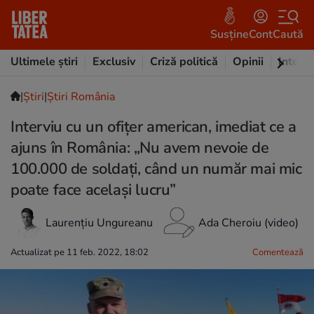
Susține
Cont
Caută
Ultimele știri
Exclusiv
Criză politică
Opinii
Intervi
|
Ştiri
|
Știri România
Interviu cu un ofițer american, imediat ce a
ajuns în România: „Nu avem nevoie de
100.000 de soldați, când un număr mai mic
poate face același lucru”
Laurențiu Ungureanu
Ada Cheroiu (video)
Actualizat pe 11 feb. 2022, 18:02
Comentează