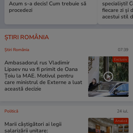
Acum s-a decis! Cum trebuie să
specialiști! 
procedezi
fiecare zi și 
acestui stil 
ȘTIRI ROMÂNIA
Știri România
07:39
Exclusiv
Ambasadorul rus Vladimir
Lipaev nu va fi primit de Oana
Țoiu la MAE. Motivul pentru
care ministrul de Externe a luat
această decizie
Politică
24 iul.
Analiză
Marii câștigători ai legii
salarizării unitare: