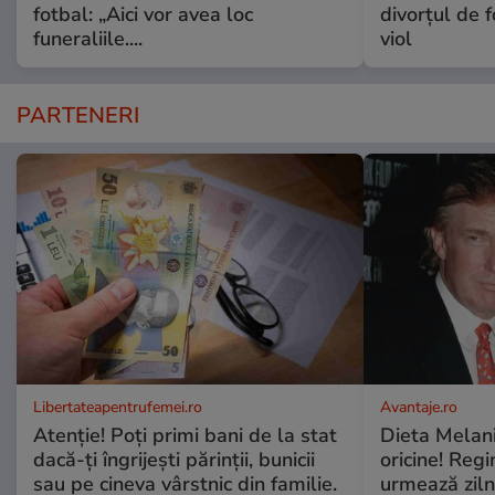
fotbal: „Aici vor avea loc
divorțul de f
funeraliile....
viol
PARTENERI
Libertateapentrufemei.ro
Avantaje.ro
Atenție! Poți primi bani de la stat
Dieta Melan
dacă-ți îngrijești părinții, bunicii
oricine! Regi
sau pe cineva vârstnic din familie.
urmează zilni