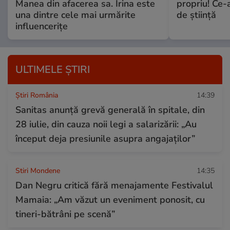
Manea din afacerea sa. Irina este
propriu! Ce-
una dintre cele mai urmărite
de știință
influencerițe
ULTIMELE ȘTIRI
Știri România
14:39
Sanitas anunță grevă generală în spitale, din
28 iulie, din cauza noii legi a salarizării: „Au
început deja presiunile asupra angajaților”
Stiri Mondene
14:35
Dan Negru critică fără menajamente Festivalul
Mamaia: „Am văzut un eveniment ponosit, cu
tineri-bătrâni pe scenă”