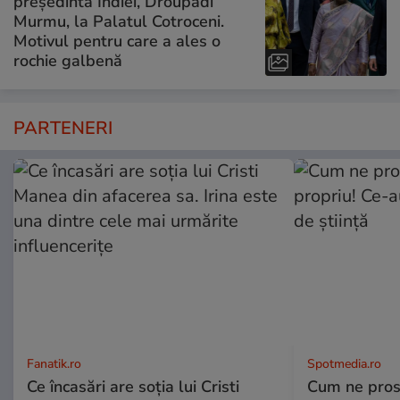
președinta Indiei, Droupadi
Murmu, la Palatul Cotroceni.
Motivul pentru care a ales o
rochie galbenă
PARTENERI
Fanatik.ro
Spotmedia.ro
Ce încasări are soția lui Cristi
Cum ne prost