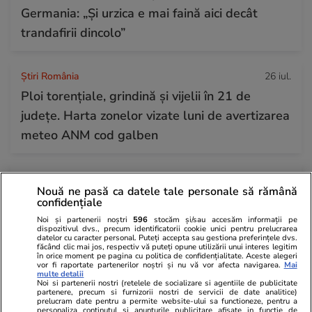
Germania: „Și urzica e mai faină aici decât
trandafirii dincolo”
Știri România
26 iul.
Ploi torențiale, grindină și vijelii în 21 de
județe. Harta zonelor vizate luni de avertizarea
meteo ANM cod galben
Ştiri
26 iul. 2021
Nouă ne pasă ca datele tale personale să rămână
Ce nu trebuie să faci de Sfântul Pantelimon
confidențiale
Noi și partenerii noștri
596
stocăm și/sau accesăm informații pe
dispozitivul dvs., precum identificatorii cookie unici pentru prelucrarea
datelor cu caracter personal. Puteți accepta sau gestiona preferințele dvs.
Știri România
26 iul.
făcând clic mai jos, respectiv vă puteți opune utilizării unui interes legitim
în orice moment pe pagina cu politica de confidențialitate. Aceste alegeri
Rezultatele Loto 6/49 din 26 iulie 2026.
vor fi raportate partenerilor noștri și nu vă vor afecta navigarea.
Mai
multe detalii
Numerele câștigătoare extrase duminică
Noi si partenerii nostri (retelele de socializare si agentiile de publicitate
partenere, precum si furnizorii nostri de servicii de date analitice)
prelucram date pentru a permite website-ului sa functioneze, pentru a
personaliza continutul si anunturile publicitare afisate in functie de