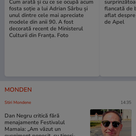
Cum arată și cu ce se ocupă acum
surprinzătoar
fosta soție a lui Adrian Sârbu și
flancată de 
unul dintre cele mai apreciate
aflat despre
modele din anii 90. A fost
de Apel
decorată recent de Ministerul
Culturii din Franța. Foto
MONDEN
Stiri Mondene
14:35
Dan Negru critică fără
menajamente Festivalul
Mamaia: „Am văzut un
eveniment ponosit, cu tineri-