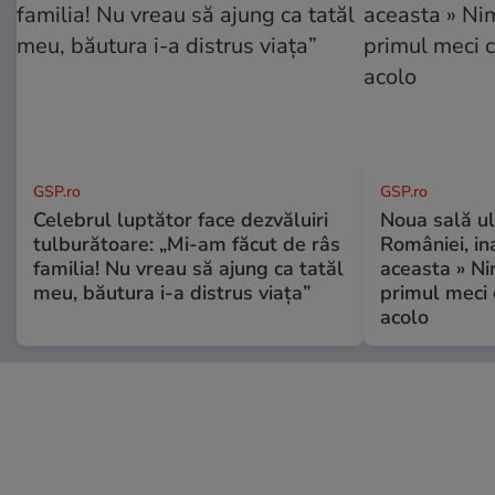
GSP.ro
GSP.ro
Celebrul luptător face dezvăluiri
Noua sală u
tulburătoare: „Mi-am făcut de râs
României, i
familia! Nu vreau să ajung ca tatăl
aceasta » Ni
meu, băutura i-a distrus viața”
primul meci 
acolo