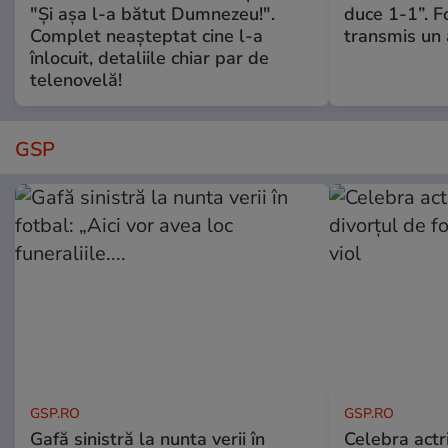
"Și așa l-a bătut Dumnezeu!".
duce 1-1”. F
Complet neașteptat cine l-a
transmis un 
înlocuit, detaliile chiar par de
telenovelă!
GSP
GSP.RO
GSP.RO
Gafă sinistră la nunta verii în
Celebra actri