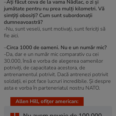
–
Ați făcut ceva de la vama Nădlac, o zi și
jumătate pentru nu prea mulți kilometri. Vă
simțiți obosiți? Cum sunt subordonații
dumneavoastră?
-Nu, sunt veseli, sunt motivați, sunt fericiți să
fie aici.
–
Circa 1000 de oameni. Nu e un număr mic?
-Da, dar e un număr mic comparativ cu cei
30.000, însă e vorba de alegerea oamenilor
potriviți, de capacitatea acestora, de
antrenamentul potrivit. Dacă antrenezi potrivit
soldații, ei pot face lucruri incredibile. Și despre
asta e vorba în parteneriatul nostru NATO.
Allen Hill, ofițer american:
Nu avem nevoie de 100.000