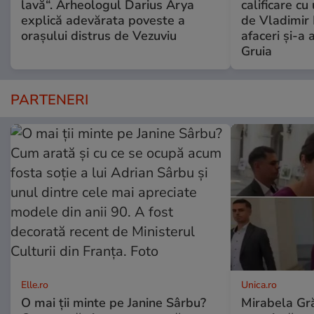
lavă“. Arheologul Darius Arya
calificare cu
explică adevărata poveste a
de Vladimir 
orașului distrus de Vezuviu
afaceri şi-a 
Gruia
PARTENERI
Elle.ro
Unica.ro
O mai ții minte pe Janine Sârbu?
Mirabela Gră