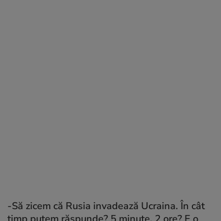
-Să zicem că Rusia invadează Ucraina. În cât
timp putem răspunde? 5 minute, 2 ore? E o