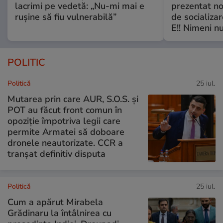
lacrimi pe vedetă: „Nu-mi mai e
prezentat no
rușine să fiu vulnerabilă”
de socializa
E!! Nimeni nu
POLITIC
Politică
25 iul.
Mutarea prin care AUR, S.O.S. și
POT au făcut front comun în
opoziție împotriva legii care
permite Armatei să doboare
dronele neautorizate. CCR a
tranșat definitiv disputa
Politică
25 iul.
Cum a apărut Mirabela
Grădinaru la întâlnirea cu