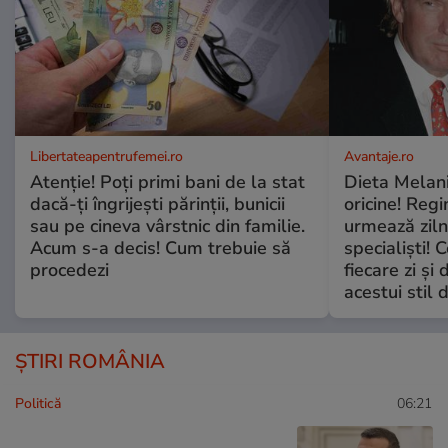
Libertateapentrufemei.ro
Avantaje.ro
Atenție! Poți primi bani de la stat
Dieta Melan
dacă-ți îngrijești părinții, bunicii
oricine! Regi
sau pe cineva vârstnic din familie.
urmează zilni
Acum s-a decis! Cum trebuie să
specialiști! 
procedezi
fiecare zi și 
acestui stil 
ȘTIRI ROMÂNIA
Politică
06:21