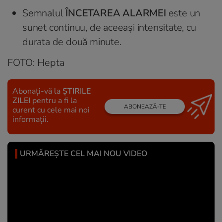
Semnalul
ÎNCETAREA ALARMEI
este un
sunet continuu, de aceeaşi intensitate, cu
durata de două minute.
FOTO: Hepta
Abonați-vă la
ȘTIRILE
ZILEI
pentru a fi la
ABONEAZĂ-TE
curent cu cele mai noi
informații.
URMĂREȘTE CEL MAI NOU VIDEO