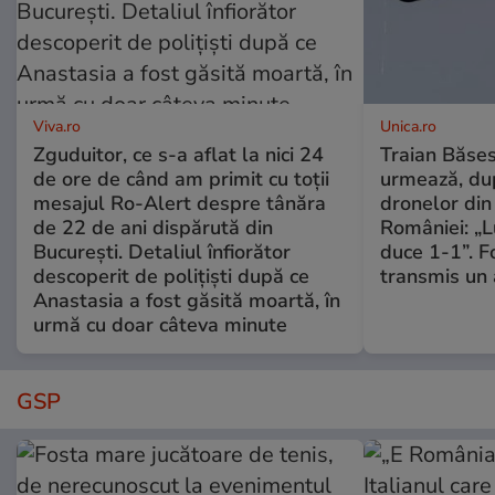
Viva.ro
Unica.ro
Zguduitor, ce s-a aflat la nici 24
Traian Băses
de ore de când am primit cu toții
urmează, du
mesajul Ro-Alert despre tânăra
dronelor din 
de 22 de ani dispărută din
României: „L
București. Detaliul înfiorător
duce 1-1”. F
descoperit de polițiști după ce
transmis un 
Anastasia a fost găsită moartă, în
urmă cu doar câteva minute
GSP