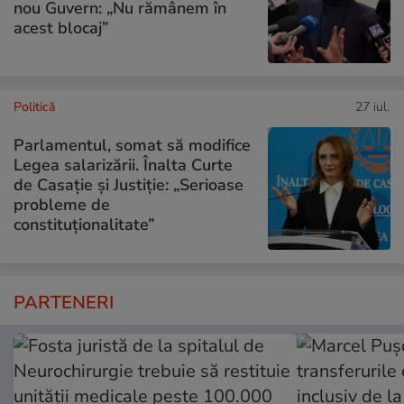
nou Guvern: „Nu rămânem în
acest blocaj”
Politică
27 iul.
Parlamentul, somat să modifice
Legea salarizării. Înalta Curte
de Casație și Justiție: „Serioase
probleme de
constituționalitate”
PARTENERI