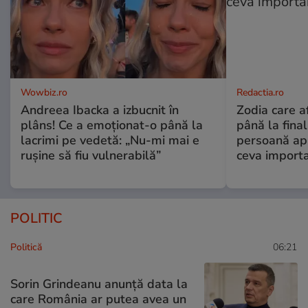
Wowbiz.ro
Redactia.ro
Andreea Ibacka a izbucnit în
Zodia care a
plâns! Ce a emoționat-o până la
până la fina
lacrimi pe vedetă: „Nu-mi mai e
persoană apr
rușine să fiu vulnerabilă”
ceva import
POLITIC
Politică
06:21
Sorin Grindeanu anunță data la
care România ar putea avea un