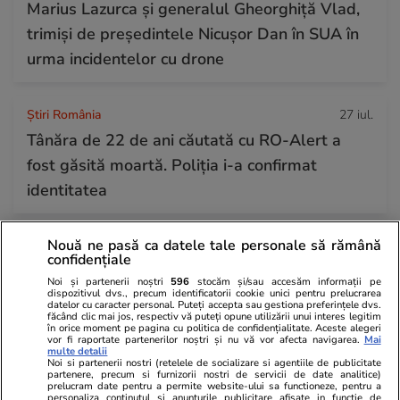
Marius Lazurca și generalul Gheorghiță Vlad,
trimiși de președintele Nicușor Dan în SUA în
urma incidentelor cu drone
Știri România
27 iul.
Tânăra de 22 de ani căutată cu RO-Alert a
fost găsită moartă. Poliția i-a confirmat
identitatea
Nouă ne pasă ca datele tale personale să rămână
Horoscop
27 iul.
confidențiale
Horoscop 28 iulie 2026. Leii se bucură de o
Noi și partenerii noștri
596
stocăm și/sau accesăm informații pe
energie debordantă, dar simt acut nevoia de a
dispozitivul dvs., precum identificatorii cookie unici pentru prelucrarea
datelor cu caracter personal. Puteți accepta sau gestiona preferințele dvs.
făcând clic mai jos, respectiv vă puteți opune utilizării unui interes legitim
o direcționa către un scop clar, ca să nu o
în orice moment pe pagina cu politica de confidențialitate. Aceste alegeri
vor fi raportate partenerilor noștri și nu vă vor afecta navigarea.
Mai
risipească
multe detalii
Noi si partenerii nostri (retelele de socializare si agentiile de publicitate
partenere, precum si furnizorii nostri de servicii de date analitice)
prelucram date pentru a permite website-ului sa functioneze, pentru a
personaliza continutul si anunturile publicitare afisate in functie de