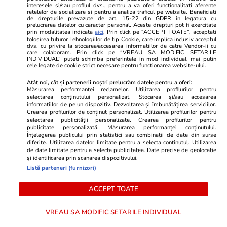
interesele si/sau profilul dvs., pentru a va oferi functionalitati aferente
retelelor de socializare si pentru a analiza traficul pe website. Beneficiati
de drepturile prevazute de art. 15-22 din GDPR in legatura cu
prelucrarea datelor cu caracter personal. Aceste drepturi pot fi exercitate
prin modalitatea indicata
aici
. Prin click pe “ACCEPT TOATE”, acceptati
folosirea tuturor Tehnologiilor de tip Cookie, care implica inclusiv acceptul
dvs. cu privire la stocarea/accesarea informatiilor de catre Vendor-ii cu
care colaboram. Prin click pe “VREAU SA MODIFIC SETARILE
INDIVIDUAL” puteti schimba preferintele in mod individual, mai putin
cele legate de cookie strict necesare pentru functionarea website-ului.
Atât noi, cât și partenerii noștri prelucrăm datele pentru a oferi:
Măsurarea performanței reclamelor. Utilizarea profilurilor pentru
selectarea conținutului personalizat. Stocarea și/sau accesarea
informațiilor de pe un dispozitiv. Dezvoltarea și îmbunătățirea serviciilor.
Crearea profilurilor de conținut personalizat. Utilizarea profilurilor pentru
Vacanțe și Cultură
09:37
Vacanțe și Cultu
selectarea publicității personalizate. Crearea profilurilor pentru
Cinci companii aeriene din grupul
Cât a plătit
publicitate personalizată. Măsurarea performanței conținutului.
Înțelegerea publicului prin statistici sau combinații de date din surse
Lufthansa nu vor mai lăsa
ce a avut nev
diferite. Utilizarea datelor limitate pentru a selecta conținutul. Utilizarea
de date limitate pentru a selecta publicitatea. Date precise de geolocație
pasagerii să-și aleagă gratuit
ultima zi de 
și identificarea prin scanarea dispozitivului.
Listă parteneri (furnizori)
locul în avion: „O să ne ceară bani
„Am rămas fă
dacă ne gândim la scaun”
ACCEPT TOATE
VREAU SA MODIFIC SETARILE INDIVIDUAL
Lifestyle
26 iul.