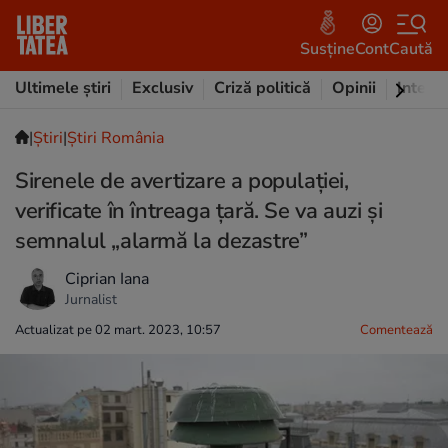
Susține
Cont
Caută
Ultimele știri
Exclusiv
Criză politică
Opinii
Intervi
|
Ştiri
|
Știri România
Sirenele de avertizare a populației,
verificate în întreaga țară. Se va auzi și
semnalul „alarmă la dezastre”
Ciprian Iana
Jurnalist
Actualizat pe 02 mart. 2023, 10:57
Comentează