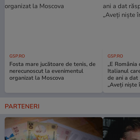
GSP.RO
GSP.RO
Fosta mare jucătoare de tenis, de
„E România o
nerecunoscut la evenimentul
Italianul car
organizat la Moscova
de ani a dat 
„Aveți niște î
PARTENERI