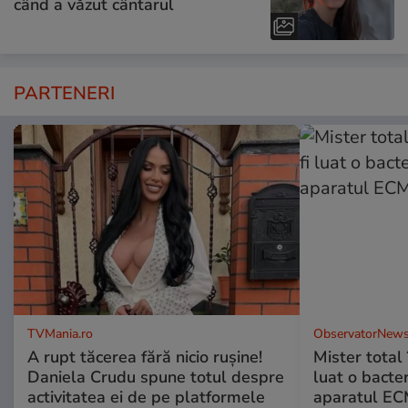
când a văzut cântarul
PARTENERI
TVMania.ro
ObservatorNews
A rupt tăcerea fără nicio rușine!
Mister total î
Daniela Crudu spune totul despre
luat o bacter
activitatea ei de pe platformele
aparatul ECM