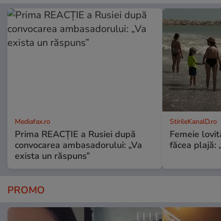
Mediafax.ro
StirileKanalD.ro
Prima REACȚIE a Rusiei după
Femeie lovit
convocarea ambasadorului: „Va
făcea plajă: „
exista un răspuns”
PROMO