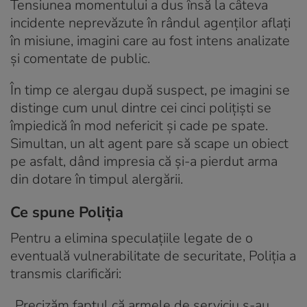
Tensiunea momentului a dus însă la câteva
incidente neprevăzute în rândul agenților aflați
în misiune, imagini care au fost intens analizate
și comentate de public.
În timp ce alergau după suspect, pe imagini se
distinge cum unul dintre cei cinci polițiști se
împiedică în mod nefericit și cade pe spate.
Simultan, un alt agent pare să scape un obiect
pe asfalt, dând impresia că și-a pierdut arma
din dotare în timpul alergării.
Ce spune Poliția
Pentru a elimina speculațiile legate de o
eventuală vulnerabilitate de securitate, Poliția a
transmis clarificări:
„Precizăm faptul că armele de serviciu s-au