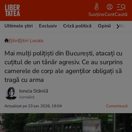
Susține
Cont
Caută
Ultimele știri
Exclusiv
Criză politică
Opinii
Video
|
Ştiri
|
Știri Locale
Mai mulți polițiști din București, atacați cu
cuțitul de un tânăr agresiv. Ce au surprins
camerele de corp ale agenților obligați să
tragă cu arma
Ionela Stănilă
Jurnalist
Actualizat pe 23 iun. 2026, 19:04
Comentează