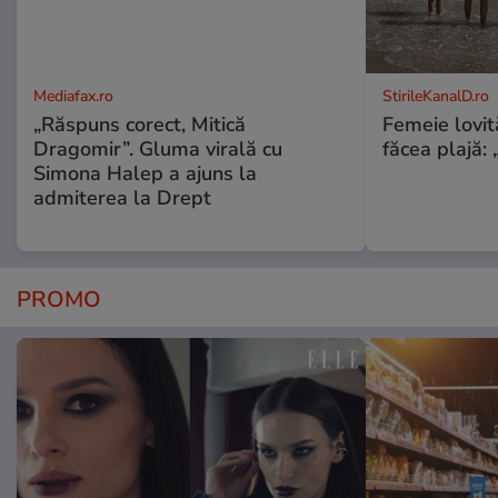
Mediafax.ro
StirileKanalD.ro
„Răspuns corect, Mitică
Femeie lovit
Dragomir”. Gluma virală cu
făcea plajă: „
Simona Halep a ajuns la
admiterea la Drept
PROMO