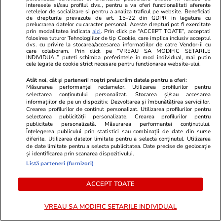
Politică
23 iul.
interesele si/sau profilul dvs., pentru a va oferi functionalitati aferente
retelelor de socializare si pentru a analiza traficul pe website. Beneficiati
de drepturile prevazute de art. 15-22 din GDPR in legatura cu
Ilie Bolojan cere ca declarațiile
prelucrarea datelor cu caracter personal. Aceste drepturi pot fi exercitate
prin modalitatea indicata
aici
. Prin click pe “ACCEPT TOATE”, acceptati
de avere ale demnitarilor să fie
folosirea tuturor Tehnologiilor de tip Cookie, care implica inclusiv acceptul
publicate pe site-ul ANI: „Vom
dvs. cu privire la stocarea/accesarea informatiilor de catre Vendor-ii cu
care colaboram. Prin click pe “VREAU SA MODIFIC SETARILE
susține în Parlament acest
INDIVIDUAL” puteti schimba preferintele in mod individual, mai putin
cele legate de cookie strict necesare pentru functionarea website-ului.
lucru”
Atât noi, cât și partenerii noștri prelucrăm datele pentru a oferi:
Măsurarea performanței reclamelor. Utilizarea profilurilor pentru
selectarea conținutului personalizat. Stocarea și/sau accesarea
informațiilor de pe un dispozitiv. Dezvoltarea și îmbunătățirea serviciilor.
PARTENERI
Crearea profilurilor de conținut personalizat. Utilizarea profilurilor pentru
selectarea publicității personalizate. Crearea profilurilor pentru
publicitate personalizată. Măsurarea performanței conținutului.
Înțelegerea publicului prin statistici sau combinații de date din surse
diferite. Utilizarea datelor limitate pentru a selecta conținutul. Utilizarea
de date limitate pentru a selecta publicitatea. Date precise de geolocație
și identificarea prin scanarea dispozitivului.
Listă parteneri (furnizori)
ACCEPT TOATE
VREAU SA MODIFIC SETARILE INDIVIDUAL