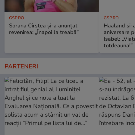
GSP.RO
GSP.RO
Sorana Cîrstea și-a anunțat
Haaland și-a
revenirea: „Înapoi la treabă”
aniversare pe
Isabel: „Via
totdeauna!”
PARTENERI