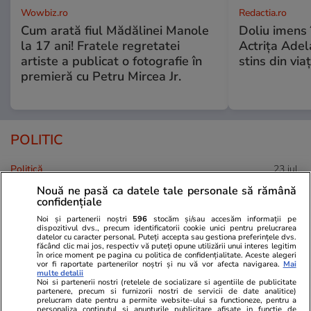
Wowbiz.ro
Redactia.ro
Cum arată fiul Mădălinei Manole
Doliu imens 
la 17 ani! Fratele regretatei
Actrița Adel
artiste a publicat o fotografie în
stins din via
premieră cu Petru Mircea Jr.
POLITIC
Politică
23 iul.
Nouă ne pasă ca datele tale personale să rămână
Răspunsul premierului Ilie
confidențiale
Bolojan, întrebat dacă este
Noi și partenerii noștri
596
stocăm și/sau accesăm informații pe
pregătit să asigure interimatul
dispozitivul dvs., precum identificatorii cookie unici pentru prelucrarea
datelor cu caracter personal. Puteți accepta sau gestiona preferințele dvs.
la Guvern până la finalul anului
făcând clic mai jos, respectiv vă puteți opune utilizării unui interes legitim
în orice moment pe pagina cu politica de confidențialitate. Aceste alegeri
și de ce nu pleacă
vor fi raportate partenerilor noștri și nu vă vor afecta navigarea.
Mai
multe detalii
Noi si partenerii nostri (retelele de socializare si agentiile de publicitate
partenere, precum si furnizorii nostri de servicii de date analitice)
prelucram date pentru a permite website-ului sa functioneze, pentru a
personaliza continutul si anunturile publicitare afisate in functie de