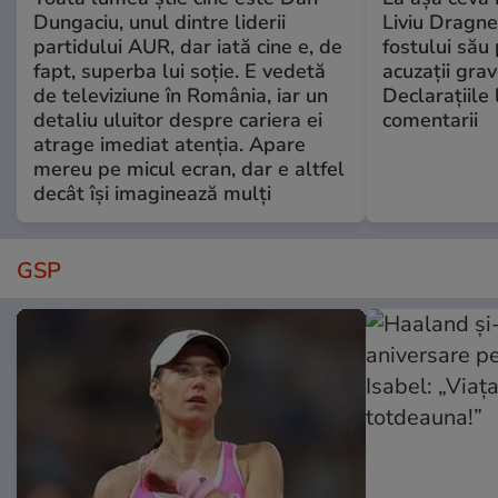
Dungaciu, unul dintre liderii
Liviu Dragne
partidului AUR, dar iată cine e, de
fostului său 
fapt, superba lui soție. E vedetă
acuzații grav
de televiziune în România, iar un
Declarațiile 
detaliu uluitor despre cariera ei
comentarii
atrage imediat atenția. Apare
mereu pe micul ecran, dar e altfel
decât își imaginează mulți
GSP