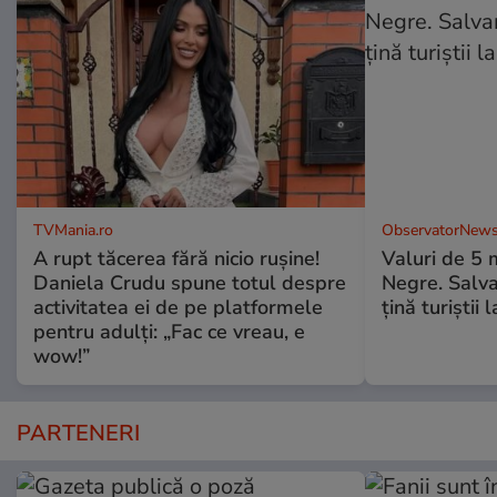
TVMania.ro
ObservatorNews
A rupt tăcerea fără nicio rușine!
Valuri de 5 m
Daniela Crudu spune totul despre
Negre. Salva
activitatea ei de pe platformele
ţină turiştii 
pentru adulți: „Fac ce vreau, e
wow!”
PARTENERI