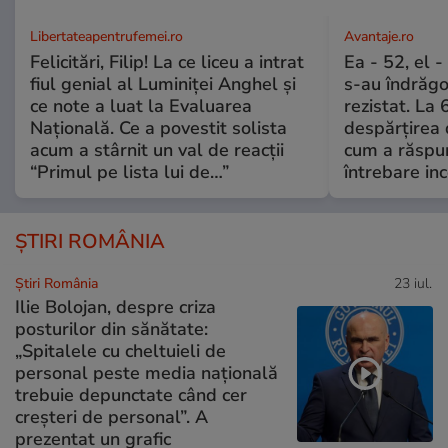
Libertateapentrufemei.ro
Avantaje.ro
Felicitări, Filip! La ce liceu a intrat
Ea - 52, el 
fiul genial al Luminiței Anghel și
s-au îndrăgos
ce note a luat la Evaluarea
rezistat. La 
Națională. Ce a povestit solista
despărțirea 
acum a stârnit un val de reacții
cum a răspu
“Primul pe lista lui de…”
întrebare i
ȘTIRI ROMÂNIA
Știri România
23 iul.
Ilie Bolojan, despre criza
posturilor din sănătate:
„Spitalele cu cheltuieli de
personal peste media națională
trebuie depunctate când cer
creșteri de personal”. A
prezentat un grafic