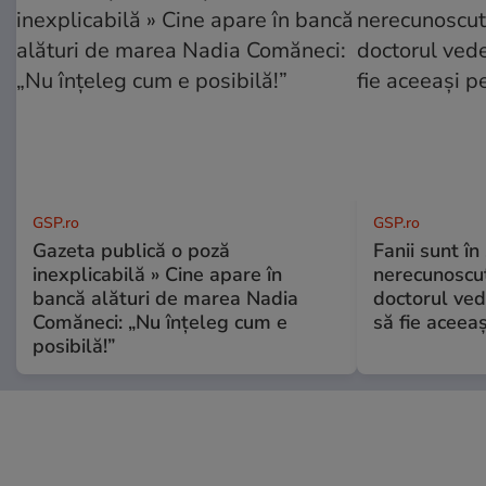
GSP.ro
GSP.ro
Gazeta publică o poză
Fanii sunt în 
inexplicabilă » Cine apare în
nerecunoscut
bancă alături de marea Nadia
doctorul ved
Comăneci: „Nu înțeleg cum e
să fie aceea
posibilă!”