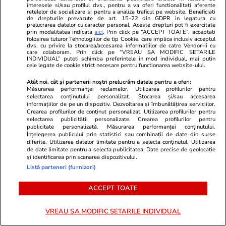
interesele si/sau profilul dvs., pentru a va oferi functionalitati aferente
retelelor de socializare si pentru a analiza traficul pe website. Beneficiati
de drepturile prevazute de art. 15-22 din GDPR in legatura cu
prelucrarea datelor cu caracter personal. Aceste drepturi pot fi exercitate
prin modalitatea indicata
aici
. Prin click pe “ACCEPT TOATE”, acceptati
Advertorial
Advertorial
folosirea tuturor Tehnologiilor de tip Cookie, care implica inclusiv acceptul
dvs. cu privire la stocarea/accesarea informatiilor de catre Vendor-ii cu
Smart is the new chic: Cum ne
Înscrie-te ac
care colaboram. Prin click pe “VREAU SA MODIFIC SETARILE
INDIVIDUAL” puteti schimba preferintele in mod individual, mai putin
ajută tehnologia să ne reinventăm
voucher de 5
cele legate de cookie strict necesare pentru functionarea website-ului.
Atât noi, cât și partenerii noștri prelucrăm datele pentru a oferi:
Măsurarea performanței reclamelor. Utilizarea profilurilor pentru
PARTENERI
selectarea conținutului personalizat. Stocarea și/sau accesarea
informațiilor de pe un dispozitiv. Dezvoltarea și îmbunătățirea serviciilor.
Crearea profilurilor de conținut personalizat. Utilizarea profilurilor pentru
selectarea publicității personalizate. Crearea profilurilor pentru
publicitate personalizată. Măsurarea performanței conținutului.
Înțelegerea publicului prin statistici sau combinații de date din surse
diferite. Utilizarea datelor limitate pentru a selecta conținutul. Utilizarea
de date limitate pentru a selecta publicitatea. Date precise de geolocație
și identificarea prin scanarea dispozitivului.
Listă parteneri (furnizori)
ACCEPT TOATE
VREAU SA MODIFIC SETARILE INDIVIDUAL