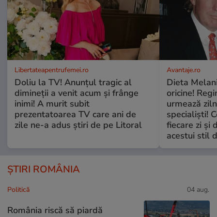
Libertateapentrufemei.ro
Avantaje.ro
Doliu la TV! Anunțul tragic al
Dieta Melan
dimineții a venit acum și frânge
oricine! Regi
inimi! A murit subit
urmează zilni
prezentatoarea TV care ani de
specialiști! 
zile ne-a adus știri de pe Litoral
fiecare zi și 
acestui stil 
ȘTIRI ROMÂNIA
Politică
04 aug.
România riscă să piardă