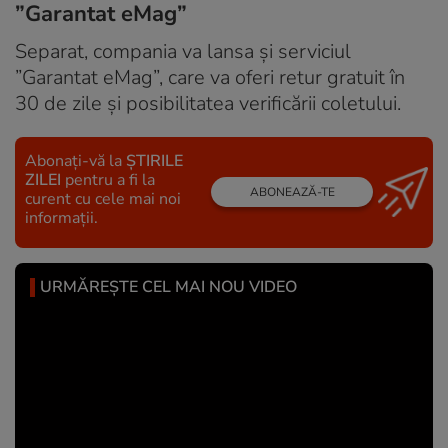
”Garantat eMag”
Separat, compania va lansa și serviciul
”Garantat eMag”, care va oferi retur gratuit în
30 de zile și posibilitatea verificării coletului.
Abonați-vă la
ȘTIRILE
ZILEI
pentru a fi la
ABONEAZĂ-TE
curent cu cele mai noi
informații.
URMĂREȘTE CEL MAI NOU VIDEO