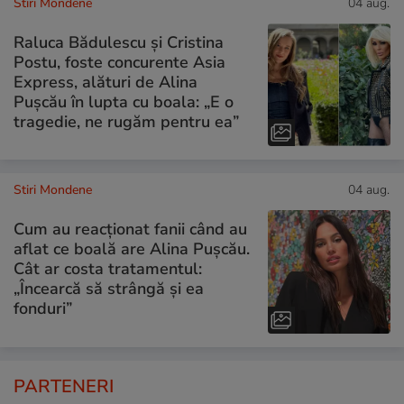
Stiri Mondene
04 aug.
Raluca Bădulescu și Cristina
Postu, foste concurente Asia
Express, alături de Alina
Pușcău în lupta cu boala: „E o
tragedie, ne rugăm pentru ea”
Stiri Mondene
04 aug.
Cum au reacționat fanii când au
aflat ce boală are Alina Pușcău.
Cât ar costa tratamentul:
„Încearcă să strângă și ea
fonduri”
PARTENERI