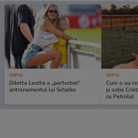
GSP.ro
GSP.ro
Diletta Leotta a „perturbat”
Cum s-au re
antrenamentul lui Schalke
și soția Cris
cu Petrolul