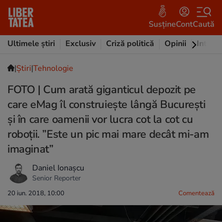
Susține
Cont
Caută
Ultimele știri
Exclusiv
Criză politică
Opinii
Intervi
|
Ştiri
|
Tehnologie
FOTO | Cum arată giganticul depozit pe
care eMag îl construiește lângă București
și în care oamenii vor lucra cot la cot cu
roboții. ”Este un pic mai mare decât mi-am
imaginat”
Daniel Ionașcu
Senior Reporter
20 iun. 2018, 10:00
Comentează