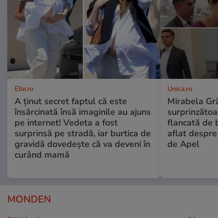
Elle.ro
Unica.ro
A ținut secret faptul că este
Mirabela Gră
însărcinată însă imaginile au ajuns
surprinzătoar
pe internet! Vedeta a fost
flancată de 
surprinsă pe stradă, iar burtica de
aflat despre
gravidă dovedește că va deveni în
de Apel
curând mamă
MONDEN