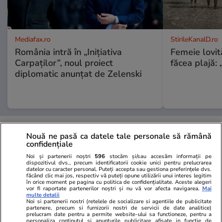
Mediafax.ro
StirileKanalD.ro
România intră în „Inițiativa
Femeie lovit
Carpaților”, noul proiect
făcea plajă: „
diplomatic anunțat de Zelenski
PROMO
Nouă ne pasă ca datele tale personale să rămână
confidențiale
Noi și partenerii noștri
596
stocăm și/sau accesăm informații pe
dispozitivul dvs., precum identificatorii cookie unici pentru prelucrarea
datelor cu caracter personal. Puteți accepta sau gestiona preferințele dvs.
făcând clic mai jos, respectiv vă puteți opune utilizării unui interes legitim
în orice moment pe pagina cu politica de confidențialitate. Aceste alegeri
vor fi raportate partenerilor noștri și nu vă vor afecta navigarea.
Mai
multe detalii
Noi si partenerii nostri (retelele de socializare si agentiile de publicitate
partenere, precum si furnizorii nostri de servicii de date analitice)
prelucram date pentru a permite website-ului sa functioneze, pentru a
personaliza continutul si anunturile publicitare afisate in functie de