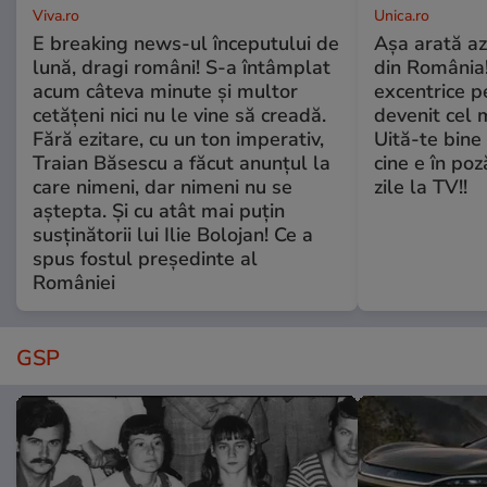
Viva.ro
Unica.ro
E breaking news-ul începutului de
Așa arată az
lună, dragi români! S-a întâmplat
din România!
acum câteva minute și multor
excentrice pe
cetățeni nici nu le vine să creadă.
devenit cel 
Fără ezitare, cu un ton imperativ,
Uită-te bine 
Traian Băsescu a făcut anunțul la
cine e în poz
care nimeni, dar nimeni nu se
zile la TV!!
aștepta. Și cu atât mai puțin
susținătorii lui Ilie Bolojan! Ce a
spus fostul președinte al
României
GSP