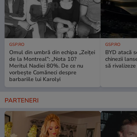
GSP.RO
GSP.RO
Omul din umbră din echipa „Zeiței
BYD atacă s
de la Montreal”: „Nota 10?
chinezii lans
Meritul Nadiei 80%. De ce nu
să rivalize
vorbește Comăneci despre
barbariile lui Karolyi
PARTENERI