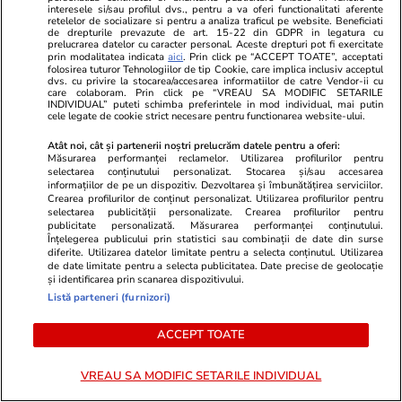
interesele si/sau profilul dvs., pentru a va oferi functionalitati aferente
retelelor de socializare si pentru a analiza traficul pe website. Beneficiati
Cod portocaliu de caniculă și
de drepturile prevazute de art. 15-22 din GDPR in legatura cu
prelucrarea datelor cu caracter personal. Aceste drepturi pot fi exercitate
vijelii în București: ANM anunță
prin modalitatea indicata
aici
. Prin click pe “ACCEPT TOATE”, acceptati
folosirea tuturor Tehnologiilor de tip Cookie, care implica inclusiv acceptul
temperaturi de 38 de grade și
dvs. cu privire la stocarea/accesarea informatiilor de catre Vendor-ii cu
care colaboram. Prin click pe “VREAU SA MODIFIC SETARILE
furtuni până pe 9 august
INDIVIDUAL” puteti schimba preferintele in mod individual, mai putin
cele legate de cookie strict necesare pentru functionarea website-ului.
Atât noi, cât și partenerii noștri prelucrăm datele pentru a oferi:
Măsurarea performanței reclamelor. Utilizarea profilurilor pentru
Știri România
selectarea conținutului personalizat. Stocarea și/sau accesarea
10:56
informațiilor de pe un dispozitiv. Dezvoltarea și îmbunătățirea serviciilor.
Ploi torențiale, grindină și vijelii
Crearea profilurilor de conținut personalizat. Utilizarea profilurilor pentru
selectarea publicității personalizate. Crearea profilurilor pentru
în 34 de județe și București.
publicitate personalizată. Măsurarea performanței conținutului.
Înțelegerea publicului prin statistici sau combinații de date din surse
Harta zonelor care rămân sub
diferite. Utilizarea datelor limitate pentru a selecta conținutul. Utilizarea
de date limitate pentru a selecta publicitatea. Date precise de geolocație
alertă de căldură extremă până
și identificarea prin scanarea dispozitivului.
Listă parteneri (furnizori)
vineri dimineață
ACCEPT TOATE
Știri România
10:01
VREAU SA MODIFIC SETARILE INDIVIDUAL
Produsul de 26,99 lei de la