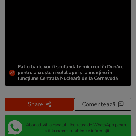
Patru barje vor fi scufundate miercuri în Dunăre
pentru a crește nivelul apei și a menține în
funcțiune Centrala Nucleară de la Cernavodă
Share
Comentează
Abonați-vă la canalul Libertatea de WhatsApp pentru
a fi la curent cu ultimele informații