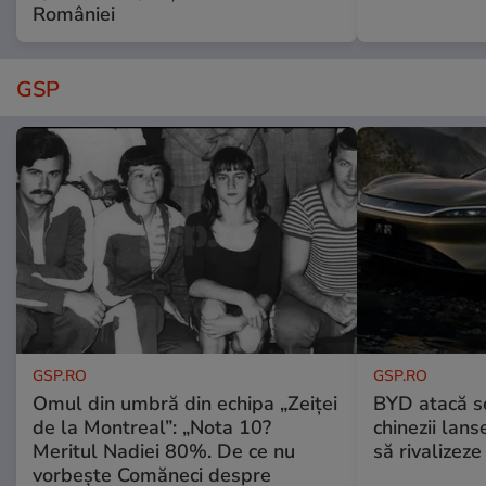
României
GSP
GSP.RO
GSP.RO
Omul din umbră din echipa „Zeiței
BYD atacă s
de la Montreal”: „Nota 10?
chinezii lans
Meritul Nadiei 80%. De ce nu
să rivalize
vorbește Comăneci despre