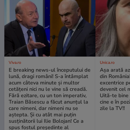
Viva.ro
Unica.ro
E breaking news-ul începutului de
Așa arată az
lună, dragi români! S-a întâmplat
din România!
acum câteva minute și multor
excentrice pe
cetățeni nici nu le vine să creadă.
devenit cel 
Fără ezitare, cu un ton imperativ,
Uită-te bine 
Traian Băsescu a făcut anunțul la
cine e în poz
care nimeni, dar nimeni nu se
zile la TV!!
aștepta. Și cu atât mai puțin
susținătorii lui Ilie Bolojan! Ce a
spus fostul președinte al