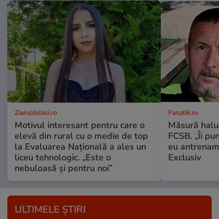
ZiaruldeIasi.ro
Fanatik.ro
Motivul interesant pentru care o
Măsură haluc
elevă din rural cu o medie de top
FCSB. „Îi pun
la Evaluarea Națională a ales un
eu antrename
liceu tehnologic. „Este o
Exclusiv
nebuloasă și pentru noi”
ULTIMELE ȘTIRI