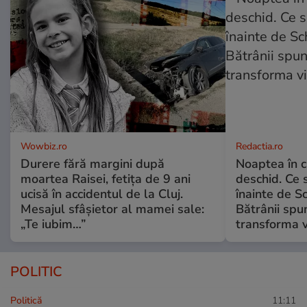
Wowbiz.ro
Redactia.ro
Durere fără margini după
Noaptea în c
moartea Raisei, fetița de 9 ani
deschid. Ce 
ucisă în accidentul de la Cluj.
înainte de S
Mesajul sfâșietor al mamei sale:
Bătrânii spun
„Te iubim…”
transforma v
POLITIC
Politică
11:11