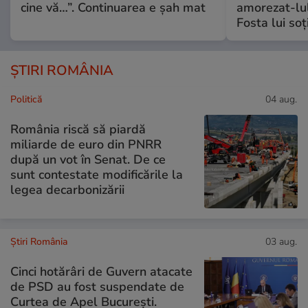
cine vă…”. Continuarea e șah mat
amorezat-lul
Fosta lui soț
ȘTIRI ROMÂNIA
Politică
04 aug.
România riscă să piardă
miliarde de euro din PNRR
după un vot în Senat. De ce
sunt contestate modificările la
legea decarbonizării
Știri România
03 aug.
Cinci hotărâri de Guvern atacate
de PSD au fost suspendate de
Curtea de Apel București.