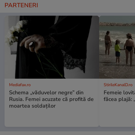
PARTENERI
Mediafax.ro
StirileKanalD.ro
Schema „văduvelor negre” din
Femeie lovit
Rusia. Femei acuzate că profită de
făcea plajă: „
moartea soldaților