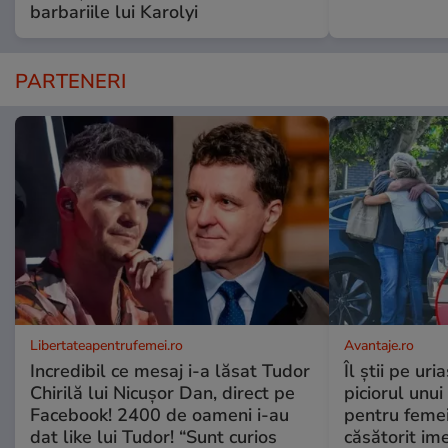
barbariile lui Karolyi
PARTENERI
Libertateapentrufemei.ro
Avantaje.ro
Incredibil ce mesaj i-a lăsat Tudor
Îl știi pe ur
Chirilă lui Nicușor Dan, direct pe
piciorul unui
Facebook! 2400 de oameni i-au
pentru femei
dat like lui Tudor! “Sunt curios
căsătorit ime