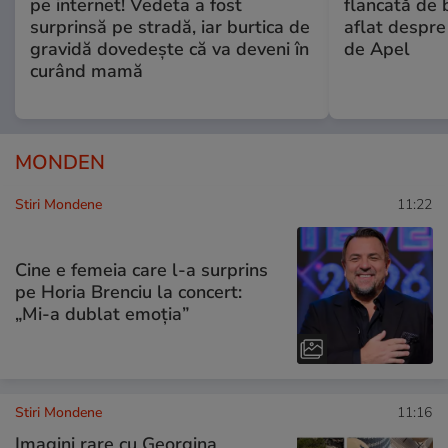
pe internet! Vedeta a fost
flancată de 
surprinsă pe stradă, iar burtica de
aflat despre
gravidă dovedește că va deveni în
de Apel
curând mamă
MONDEN
Stiri Mondene
11:22
Cine e femeia care l-a surprins
pe Horia Brenciu la concert:
„Mi-a dublat emoția”
Stiri Mondene
11:16
Imagini rare cu Georgina