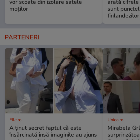
vor scoate din izolare satele
arată cifrel
moților
sunt punctel
finlandezilor
PARTENERI
Elle.ro
Unica.ro
A ținut secret faptul că este
Mirabela Gră
însărcinată însă imaginile au ajuns
surprinzătoar