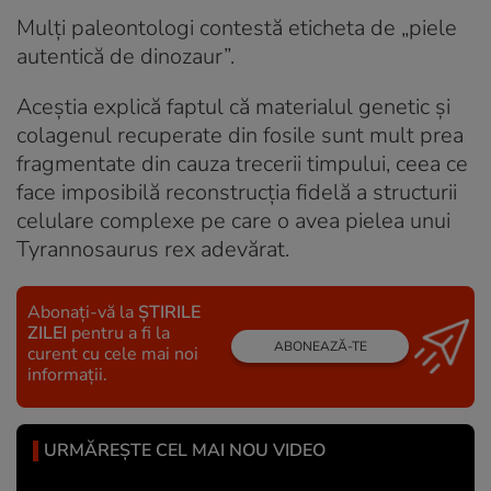
Mulți paleontologi contestă eticheta de „piele
autentică de dinozaur”.
Aceștia explică faptul că materialul genetic și
colagenul recuperate din fosile sunt mult prea
fragmentate din cauza trecerii timpului, ceea ce
face imposibilă reconstrucția fidelă a structurii
celulare complexe pe care o avea pielea unui
Tyrannosaurus rex adevărat.
Abonați-vă la
ȘTIRILE
ZILEI
pentru a fi la
ABONEAZĂ-TE
curent cu cele mai noi
informații.
URMĂREȘTE CEL MAI NOU VIDEO