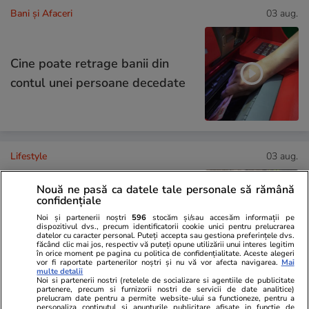
Bani și Afaceri
03 aug.
Cine poate retrage banii din
contul unei persoane decedate
Lifestyle
03 aug.
Nouă ne pasă ca datele tale personale să rămână
confidențiale
Ce este pământul de diatomee
Noi și partenerii noștri
596
stocăm și/sau accesăm informații pe
și cum se utilizează
dispozitivul dvs., precum identificatorii cookie unici pentru prelucrarea
datelor cu caracter personal. Puteți accepta sau gestiona preferințele dvs.
făcând clic mai jos, respectiv vă puteți opune utilizării unui interes legitim
în orice moment pe pagina cu politica de confidențialitate. Aceste alegeri
vor fi raportate partenerilor noștri și nu vă vor afecta navigarea.
Mai
multe detalii
Noi si partenerii nostri (retelele de socializare si agentiile de publicitate
partenere, precum si furnizorii nostri de servicii de date analitice)
Știri România
11:12
prelucram date pentru a permite website-ului sa functioneze, pentru a
personaliza continutul si anunturile publicitare afisate in functie de