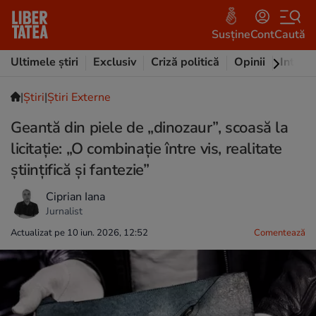
Susține
Cont
Caută
Ultimele știri
Exclusiv
Criză politică
Opinii
Intervi
|
Ştiri
|
Știri Externe
Geantă din piele de „dinozaur”, scoasă la
licitație: „O combinație între vis, realitate
științifică și fantezie”
Ciprian Iana
Jurnalist
Actualizat pe 10 iun. 2026, 12:52
Comentează