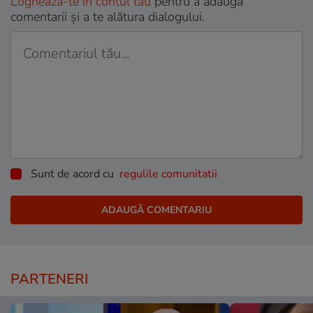
Loghează-te în contul tău
pentru a adăuga
comentarii și a te alătura dialogului.
Sunt de acord cu
regulile comunitatii
PARTENERI