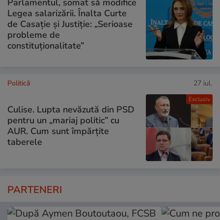
Parlamentul, somat să modifice
Legea salarizării. Înalta Curte
de Casație și Justiție: „Serioase
probleme de
constituționalitate”
Politică
27 iul.
Exclusiv
Culise. Lupta nevăzută din PSD
pentru un „mariaj politic” cu
AUR. Cum sunt împărțite
taberele
PARTENERI