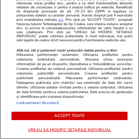
interesele si/sau profilul dvs., pentru a va oferi functionalitati aferente
retelelor de socializare si pentru a analiza traficul pe website. Beneficiati
de drepturile prevazute de art. 15-22 din GDPR in legatura cu
prelucrarea datelor cu caracter personal. Aceste drepturi pot fi exercitate
Care sunt lucrurile pe care le
prin modalitatea indicata
aici
. Prin click pe “ACCEPT TOATE”, acceptati
folosirea tuturor Tehnologiilor de tip Cookie, care implica inclusiv acceptul
uităm cel mai des când plecăm
dvs. cu privire la stocarea/accesarea informatiilor de catre Vendor-ii cu
care colaboram. Prin click pe “VREAU SA MODIFIC SETARILE
în concediu
INDIVIDUAL” puteti schimba preferintele in mod individual, mai putin
cele legate de cookie strict necesare pentru functionarea website-ului.
Atât noi, cât și partenerii noștri prelucrăm datele pentru a oferi:
Măsurarea performanței reclamelor. Utilizarea profilurilor pentru
selectarea conținutului personalizat. Stocarea și/sau accesarea
Lifestyle
26 iul.
informațiilor de pe un dispozitiv. Dezvoltarea și îmbunătățirea serviciilor.
Crearea profilurilor de conținut personalizat. Utilizarea profilurilor pentru
selectarea publicității personalizate. Crearea profilurilor pentru
publicitate personalizată. Măsurarea performanței conținutului.
Cum să gătești în 2 ore pentru
Înțelegerea publicului prin statistici sau combinații de date din surse
diferite. Utilizarea datelor limitate pentru a selecta conținutul. Utilizarea
toată săptămâna – 5 idei de
de date limitate pentru a selecta publicitatea. Date precise de geolocație
și identificarea prin scanarea dispozitivului.
mese pentru 7 zile
Listă parteneri (furnizori)
ACCEPT TOATE
Lifestyle
21 iul.
VREAU SA MODIFIC SETARILE INDIVIDUAL