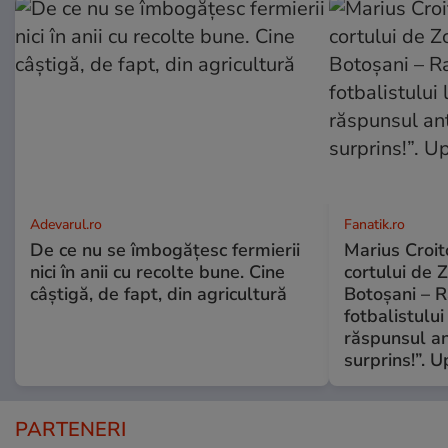
Adevarul.ro
Fanatik.ro
De ce nu se îmbogățesc fermierii
Marius Croito
nici în anii cu recolte bune. Cine
cortului de 
câștigă, de fapt, din agricultură
Botoșani – R
fotbalistului
răspunsul an
surprins!”. 
PARTENERI