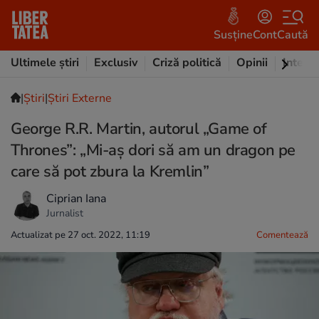
Susține
Cont
Caută
Ultimele știri
Exclusiv
Criză politică
Opinii
Intervi
|
Ştiri
|
Știri Externe
George R.R. Martin, autorul „Game of
Thrones”: „Mi-aș dori să am un dragon pe
care să pot zbura la Kremlin”
Ciprian Iana
Jurnalist
Actualizat pe 27 oct. 2022, 11:19
Comentează