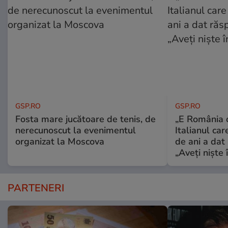
GSP.RO
GSP.RO
Fosta mare jucătoare de tenis, de
„E România o
nerecunoscut la evenimentul
Italianul car
organizat la Moscova
de ani a dat 
„Aveți niște î
PARTENERI