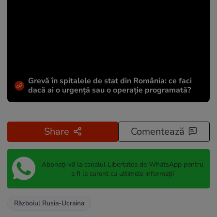
Grevă în spitalele de stat din România: ce faci
dacă ai o urgență sau o operație programată?
Share
Comentează
Abonați-vă la canalul Libertatea de WhatsApp pentru
a fi la curent cu ultimele informații
Războiul Rusia-Ucraina