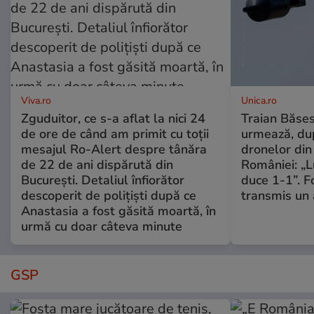
Viva.ro
Unica.ro
Zguduitor, ce s-a aflat la nici 24
Traian Băses
de ore de când am primit cu toții
urmează, du
mesajul Ro-Alert despre tânăra
dronelor din 
de 22 de ani dispărută din
României: „L
București. Detaliul înfiorător
duce 1-1”. F
descoperit de polițiști după ce
transmis un 
Anastasia a fost găsită moartă, în
urmă cu doar câteva minute
GSP