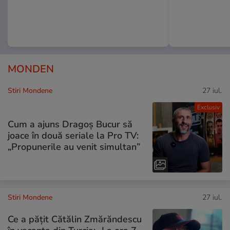
MONDEN
Stiri Mondene
27 iul.
Exclusiv
Cum a ajuns Dragoș Bucur să
joace în două seriale la Pro TV:
„Propunerile au venit simultan”
Stiri Mondene
27 iul.
Ce a pățit Cătălin Zmărăndescu