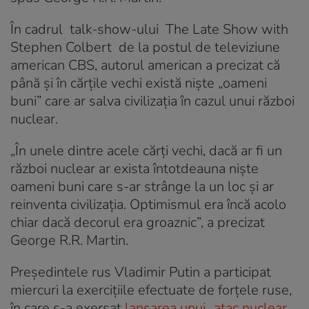
În cadrul talk-show-ului The Late Show with
Stephen Colbert de la postul de televiziune
american CBS, autorul american a precizat că
până și în cărțile vechi există niște „oameni
buni” care ar salva civilizația în cazul unui război
nuclear.
„În unele dintre acele cărți vechi, dacă ar fi un
război nuclear ar exista întotdeauna niște
oameni buni care s-ar strânge la un loc și ar
reinventa civilizația. Optimismul era încă acolo
chiar dacă decorul era groaznic”, a precizat
George R.R. Martin.
Președintele rus Vladimir Putin a participat
miercuri la exercițiile efectuate de forțele ruse,
în care s-a exersat
lansarea unui „atac nuclear