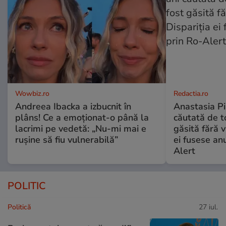
Wowbiz.ro
Redactia.ro
Andreea Ibacka a izbucnit în
Anastasia Pi
plâns! Ce a emoționat-o până la
căutată de t
lacrimi pe vedetă: „Nu-mi mai e
găsită fără v
rușine să fiu vulnerabilă”
ei fusese anu
Alert
POLITIC
Politică
27 iul.