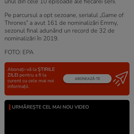
unul din cele 10 episoade ale fiecărei serii.
Pe parcursul a opt sezoane, serialul „Game of
Thrones” a avut 161 de nominalizări Emmy,
sezonul final adunând un record de 32 de
nominalizări în 2019.
FOTO: EPA
Abonați-vă la
ȘTIRILE
ZILEI
pentru a fi la
ABONEAZĂ-TE
curent cu cele mai noi
informații.
URMĂREȘTE CEL MAI NOU VIDEO