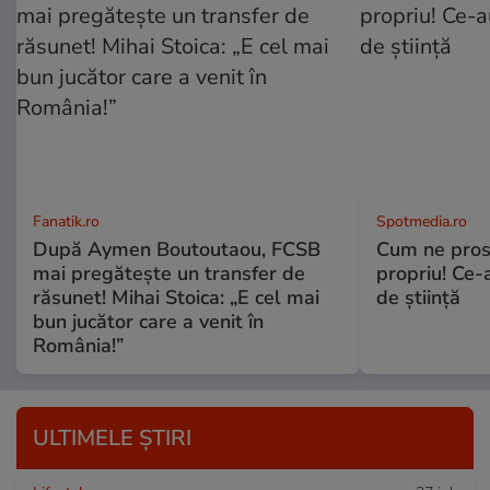
Fanatik.ro
Spotmedia.ro
După Aymen Boutoutaou, FCSB
Cum ne prost
mai pregătește un transfer de
propriu! Ce-
răsunet! Mihai Stoica: „E cel mai
de știință
bun jucător care a venit în
România!”
ULTIMELE ȘTIRI