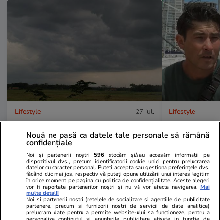
Lifestyle
27 iul.
Lifestyle
Ce sunt norii pyrocumulonimbus
Povestea inc
Nouă ne pasă ca datele tale personale să rămână
care alimentează dezastrele din
marinar care 
confidențiale
Europa: „Întrebarea este dacă
derivă în Pac
Noi și partenerii noștri
596
stocăm și/sau accesăm informații pe
dispozitivul dvs., precum identificatorii cookie unici pentru prelucrarea
vine unul marți sau miercuri”
săptămână”.
datelor cu caracter personal. Puteți accepta sau gestiona preferințele dvs.
făcând clic mai jos, respectiv vă puteți opune utilizării unui interes legitim
supraviețuia
în orice moment pe pagina cu politica de confidențialitate. Aceste alegeri
vor fi raportate partenerilor noștri și nu vă vor afecta navigarea.
Mai
multe detalii
Noi si partenerii nostri (retelele de socializare si agentiile de publicitate
partenere, precum si furnizorii nostri de servicii de date analitice)
prelucram date pentru a permite website-ului sa functioneze, pentru a
Vacanțe și Cultură
26 iul.
personaliza continutul si anunturile publicitare afisate in functie de