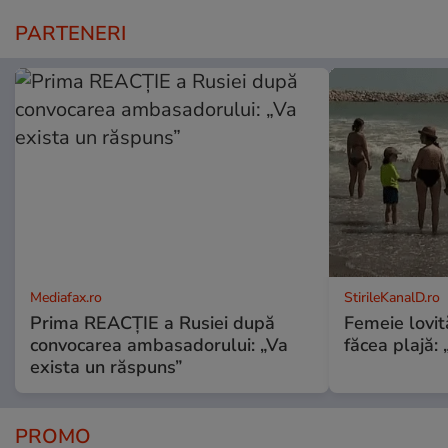
PARTENERI
Mediafax.ro
StirileKanalD.ro
Prima REACȚIE a Rusiei după
Femeie lovit
convocarea ambasadorului: „Va
făcea plajă: „
exista un răspuns”
PROMO