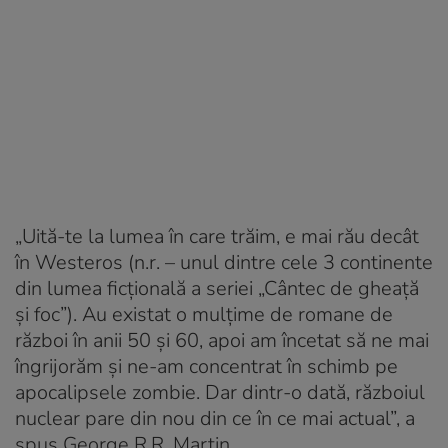
„Uită-te la lumea în care trăim, e mai rău decât
în Westeros (n.r. – unul dintre cele 3 continente
din lumea ficțională a seriei „Cântec de gheață
și foc”). Au existat o mulțime de romane de
război în anii 50 și 60, apoi am încetat să ne mai
îngrijorăm și ne-am concentrat în schimb pe
apocalipsele zombie. Dar dintr-o dată, războiul
nuclear pare din nou din ce în ce mai actual”, a
spus George R.R. Martin.