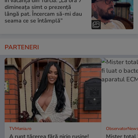
în vacanța din Turcia: „La ora 7
dimineața simt o prezență
lângă pat. Încercam să-mi dau
seama ce se întâmplă”
PARTENERI
TVMania.ro
ObservatorNews
A rupt tăcerea fără nicio rușine!
Mister total î