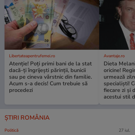
Libertateapentrufemei.ro
Avantaje.ro
Atenție! Poți primi bani de la stat
Dieta Melan
dacă-ți îngrijești părinții, bunicii
oricine! Regi
sau pe cineva vârstnic din familie.
urmează zilni
Acum s-a decis! Cum trebuie să
specialiști! 
procedezi
fiecare zi și 
acestui stil 
ȘTIRI ROMÂNIA
Politică
27 iul.