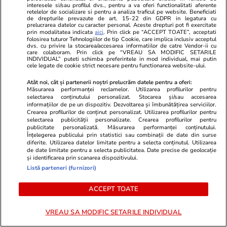
interesele si/sau profilul dvs., pentru a va oferi functionalitati aferente
Comentarii
(10)
retelelor de socializare si pentru a analiza traficul pe website. Beneficiati
de drepturile prevazute de art. 15-22 din GDPR in legatura cu
prelucrarea datelor cu caracter personal. Aceste drepturi pot fi exercitate
prin modalitatea indicata
aici
. Prin click pe “ACCEPT TOATE”, acceptati
nicasdfghjklpoiuytre
29.07.2025, 12:01
folosirea tuturor Tehnologiilor de tip Cookie, care implica inclusiv acceptul
Nu a tăiat Rareșu in 30 de zile ? . Au mai rămas da
dvs. cu privire la stocarea/accesarea informatiilor de catre Vendor-ii cu
care colaboram. Prin click pe “VREAU SA MODIFIC SETARILE
tot un fruntaș liberal le aranjează.
INDIVIDUAL” puteti schimba preferintele in mod individual, mai putin
cele legate de cookie strict necesare pentru functionarea website-ului.
1
0
0
Atât noi, cât și partenerii noștri prelucrăm datele pentru a oferi:
Măsurarea performanței reclamelor. Utilizarea profilurilor pentru
selectarea conținutului personalizat. Stocarea și/sau accesarea
criu
29.07.2025, 12:14
informațiilor de pe un dispozitiv. Dezvoltarea și îmbunătățirea serviciilor.
Crearea profilurilor de conținut personalizat. Utilizarea profilurilor pentru
EU NU INTELEG UN LUCRU.PENSIONARII CU
selectarea publicității personalizate. Crearea profilurilor pentru
PENSII PESTE 3000 DE LEI SE IMBOLNAVESC
publicitate personalizată. Măsurarea performanței conținutului.
Înțelegerea publicului prin statistici sau combinații de date din surse
MAI TARE FATA DE PENSIONARII CU PENSIE
diferite. Utilizarea datelor limitate pentru a selecta conținutul. Utilizarea
SUB 3000 DE LEI?DACA ESTE SA SE
de date limitate pentru a selecta publicitatea. Date precise de geolocație
și identificarea prin scanarea dispozitivului.
PLATEASCA SA PLATIM CU TOTII INDIFERENT
Listă parteneri (furnizori)
DE VENITUL PE CARE IL ARE FIECARE DAR IN
MOMENTUL IN CARE M-AM DUS LA SPITAL SA
ACCEPT TOATE
FIU TRATAT OMENESTE.ESTE TOT O
\"ROMANEASCA\" FACUTA DE ACTUALUL
VREAU SA MODIFIC SETARILE INDIVIDUAL
GUVERN.