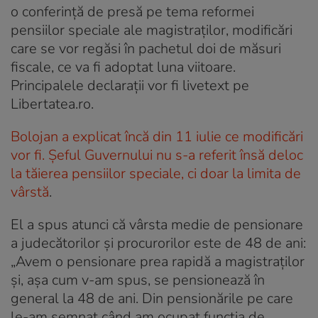
o conferință de presă pe tema reformei
pensiilor speciale ale magistraților, modificări
care se vor regăsi în pachetul doi de măsuri
fiscale, ce va fi adoptat luna viitoare.
Principalele declarații vor fi livetext pe
Libertatea.ro.
Bolojan a explicat încă din 11 iulie ce modificări
vor fi. Șeful Guvernului nu s-a referit însă deloc
la tăierea pensiilor speciale, ci doar la limita de
vârstă
.
El a spus atunci că vârsta medie de pensionare
a judecătorilor și procurorilor este de 48 de ani:
„Avem o pensionare prea rapidă a magistraților
și, așa cum v-am spus, se pensionează în
general la 48 de ani. Din pensionările pe care
le-am semnat când am ocupat funcția de