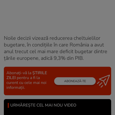
Noile decizii vizează reducerea cheltuielilor
bugetare, în condițiile în care România a avut
anul trecut cel mai mare deficit bugetar dintre
țările europene, adică 9,3% din PIB.
Abonați-vă la
ȘTIRILE
ZILEI
pentru a fi la
ABONEAZĂ-TE
curent cu cele mai noi
informații.
URMĂREȘTE CEL MAI NOU VIDEO