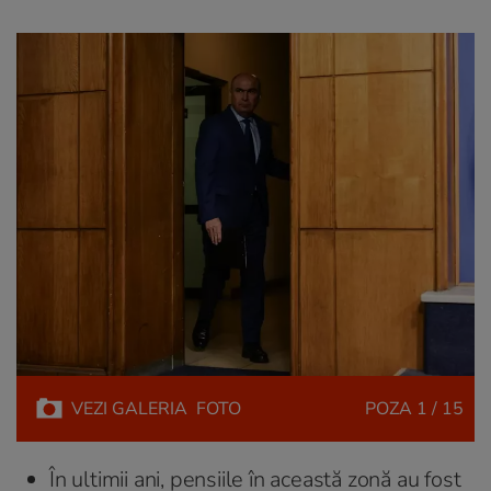
VEZI
GALERIA
FOTO
POZA
1 / 15
În ultimii ani, pensiile în această zonă au fost