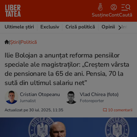
Susține
Cont
Caută
Ultimele știri
Exclusiv
Criză politică
Opinii
Intervi
|
Ştiri
|
Politică
Ilie Bolojan a anunțat reforma pensiilor
speciale ale magistraților: „Creștem vârsta
de pensionare la 65 de ani. Pensia, 70 la
sută din ultimul salariu net”
Cristian Otopeanu
Vlad Chirea (foto)
Jurnalist
Fotoreporter
Actualizat pe 30 iul. 2025, 11:35
10 comentarii