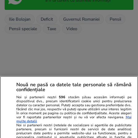
a fi la curent cu ultimele informații
Ilie Bolojan
Deficit
Guvernul Romaniei
Pensii
Pensii speciale
Taxe
Video
Nouă ne pasă ca datele tale personale să rămână
confidențiale
Noi și partenerii noștri
596
stocăm și/sau accesăm informații pe
dispozitivul dvs., precum identificatorii cookie unici pentru prelucrarea
datelor cu caracter personal. Puteți accepta sau gestiona preferințele dvs.
făcând clic mai jos, respectiv vă puteți opune utilizării unui interes legitim
în orice moment pe pagina cu politica de confidențialitate. Aceste alegeri
vor fi raportate partenerilor noștri și nu vă vor afecta navigarea.
Mai
multe detalii
Noi si partenerii nostri (retelele de socializare si agentiile de publicitate
partenere, precum si furnizorii nostri de servicii de date analitice)
prelucram date pentru a permite website-ului sa functioneze, pentru a
personaliza continutul si anunturile publicitare afisate in functie de