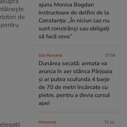
 asupra
ajuns Monica Bogdan
ntâlnește
instructoare de delfini de la
rbitori de
Constanța: „În niciun caz nu
 pentru
sunt constrânși sau obligați
să facă ceva”
Știri România
07:58
Dunărea secată: armata va
arunca în aer stânca Pârjoaia
și ar putea scufunda 4 barje
de 70 de metri încărcate cu
pietre, pentru a devia cursul
apei
Horoscop
31 iul.
elegații