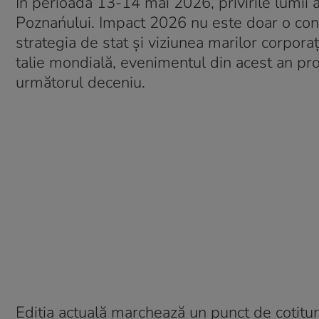
În perioada 13-14 mai 2026, privirile lumii 
Poznańului. Impact 2026 nu este doar o confe
strategia de stat și viziunea marilor corporaț
talie mondială, evenimentul din acest an pro
următorul deceniu.
Ediția actuală marchează un punct de cotitură