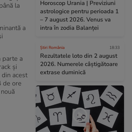
Horoscop Urania | Previziuni
până la
astrologice pentru perioada 1
– 7 august 2026. Venus va
minantă a
intra în zodia Balanței
și
Știri România
18:33
Rezultatele loto din 2 august
ă parte a
2026. Numerele câștigătoare
rack și
extrase duminică
a din acest
4 de ore
e nouă