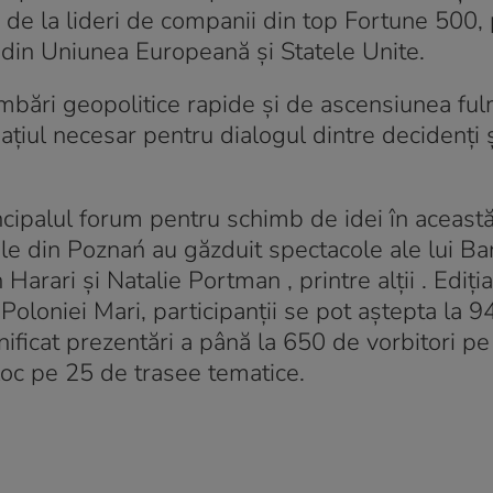
 de la lideri de companii din top Fortune 500, 
lt din Uniunea Europeană și Statele Unite.
imbări geopolitice rapide și de ascensiunea ful
pațiul necesar pentru dialogul dintre decidenți 
incipalul forum pentru schimb de idei în aceast
nele din Poznań au găzduit spectacole ale lui Ba
arari și Natalie Portman , printre alții . Ediți
 Poloniei Mari, participanții se pot aștepta la 9
anificat prezentări a până la 650 de vorbitori p
 loc pe 25 de trasee tematice.