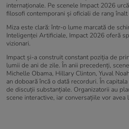
internaționale. Pe scenele Impact 2026 urcă
filosofi contemporani și oficiali de rang îna
Miza este clară: într-o lume marcată de sch
Inteligenței Artificiale, Impact 2026 oferă s
vizionari.
Impact și-a construit constant poziția de pr
lumii de ani de zile. În anii precedenți, sce
Michelle Obama, Hillary Clinton, Yuval Noah H
an doboară încă o dată recorduri. În capitala
de discuții substanțiale. Organizatorii au pl
scene interactive, iar conversațiile vor avea