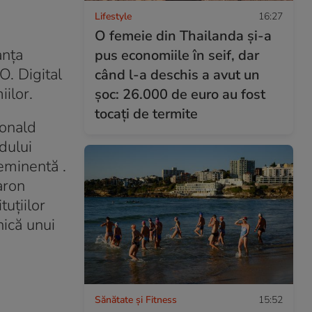
Lifestyle
16:27
O femeie din Thailanda și-a
anța
pus economiile în seif, dar
O. Digital
când l-a deschis a avut un
iilor.
șoc: 26.000 de euro au fost
tocați de termite
Donald
dului
eminentă .
aron
uțiilor
nică unui
Sănătate și Fitness
15:52