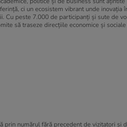
academice, politice și de business sunt ațintite
rință, ci un ecosistem vibrant unde inovația î
ii. Cu peste 7.000 de participanți și sute de vo
mite să traseze direcțiile economice și sociale
 prin numărul fără precedent de vizitatori și d