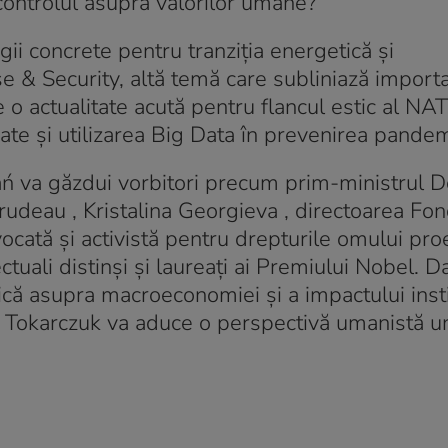
ontrolul asupra valorilor umane?
i concrete pentru tranziția energetică și
se & Security, altă temă care subliniază import
e o actualitate acută pentru flancul estic al NAT
ate și utilizarea Big Data în prevenirea pandem
ń va găzdui vorbitori precum prim-ministrul 
Trudeau , Kristalina Georgieva , directoarea Fon
ocată și activistă pentru drepturile omului pro
ctuali distinși și laureați ai Premiului Nobel. D
că asupra macroeconomiei și a impactului instit
ga Tokarczuk va aduce o perspectivă umanistă u