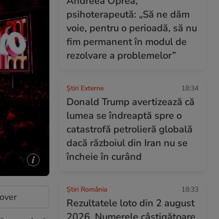
Andreea Oprea,
psihoterapeută: „Să ne dăm
voie, pentru o perioadă, să nu
fim permanent în modul de
rezolvare a problemelor”
Știri Externe
18:34
Donald Trump avertizează că
lumea se îndreaptă spre o
catastrofă petrolieră globală
dacă războiul din Iran nu se
încheie în curând
Știri România
18:33
cover
Rezultatele loto din 2 august
2026. Numerele câștigătoare