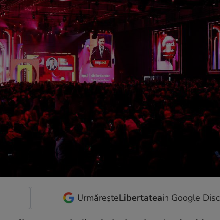
Urmărește
Libertatea
in Google Dis