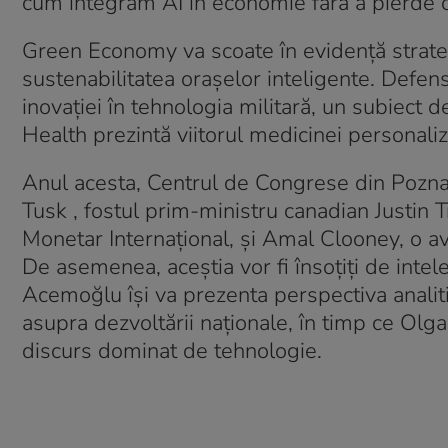
cum integrăm AI în economie fără a pierde c
Green Economy va scoate în evidență strategi
sustenabilitatea orașelor inteligente. Defen
inovației în tehnologia militară, un subiect d
Health prezintă viitorul medicinei personaliz
Anul acesta, Centrul de Congrese din Pozna
Tusk , fostul prim-ministru canadian Justin 
Monetar Internațional, și Amal Clooney, o av
De asemenea, aceștia vor fi însoțiți de intele
Acemoğlu își va prezenta perspectiva analiti
asupra dezvoltării naționale, în timp ce Ol
discurs dominat de tehnologie.