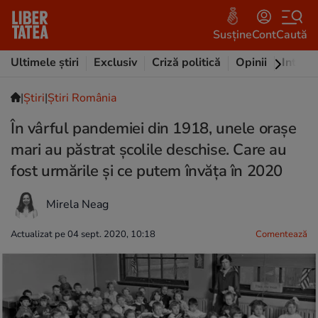
Susține
Cont
Caută
Ultimele știri
Exclusiv
Criză politică
Opinii
Intervi
|
Ştiri
|
Știri România
În vârful pandemiei din 1918, unele orașe
mari au păstrat școlile deschise. Care au
fost urmările și ce putem învăța în 2020
Mirela Neag
Actualizat pe 04 sept. 2020, 10:18
Comentează