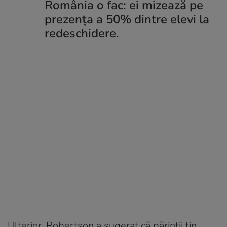
România o fac: ei mizează pe
prezența a 50% dintre elevi la
redeschidere.
Ulterior, Robertson a sugerat că părinții țin