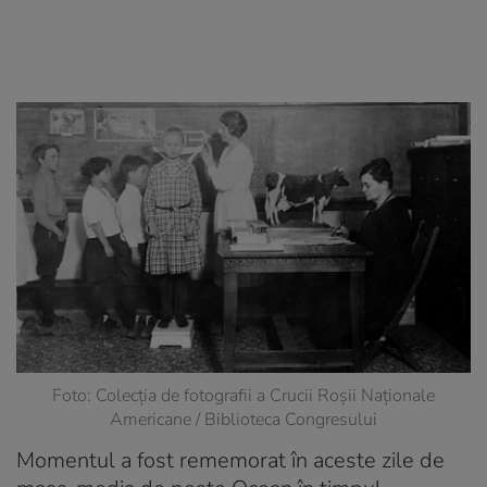
Foto: Colecția de fotografii a Crucii Roșii Naționale
Americane / Biblioteca Congresului
Momentul a fost rememorat în aceste zile de