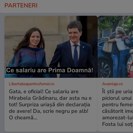
PARTENERI
Libertateapentrufemei.ro
Avantaje.ro
Gata, e oficial! Ce salariu are
Îl știi pe ur
Mirabela Grădinaru, dar asta nu e
piciorul unui
tot! Surpriza uriașă din declarația
pentru femei
de avere! Da, scrie negru pe alb!
căsătorit ime
O cheamă…
amorezat-lul
Fosta lui soț