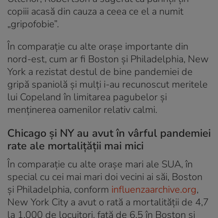
copiii acasă din cauza a ceea ce el a numit
„gripofobie”.
În comparație cu alte orașe importante din
nord-est, cum ar fi Boston și Philadelphia, New
York a rezistat destul de bine pandemiei de
gripă spaniolă și mulți i-au recunoscut meritele
lui Copeland în limitarea pagubelor și
menținerea oamenilor relativ calmi.
Chicago și NY au avut în vârful pandemiei
rate ale mortalițății mai mici
În comparație cu alte orașe mari ale SUA, în
special cu cei mai mari doi vecini ai săi, Boston
și Philadelphia, conform
influenzaarchive.org
,
New York City a avut o rată a mortalității de 4,7
la 1.000 de locuitori, față de 6,5 în Boston și