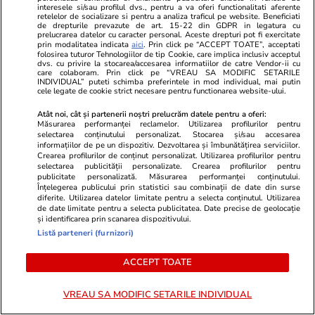
interesele si/sau profilul dvs., pentru a va oferi functionalitati aferente
retelelor de socializare si pentru a analiza traficul pe website. Beneficiati
de drepturile prevazute de art. 15-22 din GDPR in legatura cu
prelucrarea datelor cu caracter personal. Aceste drepturi pot fi exercitate
PARTENERI
prin modalitatea indicata
aici
. Prin click pe “ACCEPT TOATE”, acceptati
folosirea tuturor Tehnologiilor de tip Cookie, care implica inclusiv acceptul
dvs. cu privire la stocarea/accesarea informatiilor de catre Vendor-ii cu
care colaboram. Prin click pe “VREAU SA MODIFIC SETARILE
INDIVIDUAL” puteti schimba preferintele in mod individual, mai putin
cele legate de cookie strict necesare pentru functionarea website-ului.
Atât noi, cât și partenerii noștri prelucrăm datele pentru a oferi:
Măsurarea performanței reclamelor. Utilizarea profilurilor pentru
selectarea conținutului personalizat. Stocarea și/sau accesarea
informațiilor de pe un dispozitiv. Dezvoltarea și îmbunătățirea serviciilor.
Crearea profilurilor de conținut personalizat. Utilizarea profilurilor pentru
selectarea publicității personalizate. Crearea profilurilor pentru
publicitate personalizată. Măsurarea performanței conținutului.
Înțelegerea publicului prin statistici sau combinații de date din surse
diferite. Utilizarea datelor limitate pentru a selecta conținutul. Utilizarea
de date limitate pentru a selecta publicitatea. Date precise de geolocație
și identificarea prin scanarea dispozitivului.
Elle.ro
Unica.ro
Listă parteneri (furnizori)
A ținut secret faptul că este
Mirabela Gră
însărcinată însă imaginile au ajuns
surprinzătoar
ACCEPT TOATE
pe internet! Vedeta a fost
flancată de 
surprinsă pe stradă, iar burtica de
aflat despre
VREAU SA MODIFIC SETARILE INDIVIDUAL
gravidă dovedește că va deveni în
de Apel