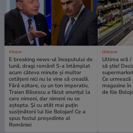
Viva.ro
Unica.ro
E breaking news-ul începutului de
Ultima oră / 
lună, dragi români! S-a întâmplat
să știe! Deci
acum câteva minute și multor
supermarketu
cetățeni nici nu le vine să creadă.
Ce urmează s
Fără ezitare, cu un ton imperativ,
magazine în 
Traian Băsescu a făcut anunțul la
de Ilie Boloj
care nimeni, dar nimeni nu se
aștepta. Și cu atât mai puțin
susținătorii lui Ilie Bolojan! Ce a
spus fostul președinte al
României