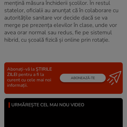
mențină măsura închiderii școlilor. În restul
statelor, oficialii au anunțat că în colaborare cu
autoritățile sanitare vor decide dacă se va
merge pe prezența elevilor în clase, unde vor
avea orar normal sau redus, fie pe sistemul
hibrid, cu școală fizică și online prin rotație.
Abonați-vă la
ȘTIRILE
ZILEI
pentru a fi la
ABONEAZĂ-TE
curent cu cele mai noi
informații.
URMĂREȘTE CEL MAI NOU VIDEO