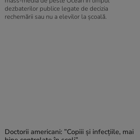
mass-media de peste Ocean în timpul
dezbaterilor publice legate de decizia
rechemării sau nu a elevilor la școală.
Doctorii americani: ”Copiii și infecțiile, mai
bine controlate în școli”