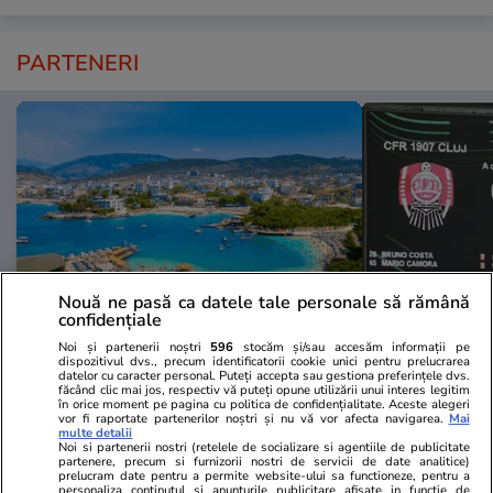
PARTENERI
Nouă ne pasă ca datele tale personale să rămână
confidențiale
Noi și partenerii noștri
596
stocăm și/sau accesăm informații pe
Adevarul.ro
Fanatik.ro
dispozitivul dvs., precum identificatorii cookie unici pentru prelucrarea
datelor cu caracter personal. Puteți accepta sau gestiona preferințele dvs.
„Ne-am îmbolnăvit toți”. Coșmarul
Decizie radi
făcând clic mai jos, respectiv vă puteți opune utilizării unui interes legitim
unor români într-una dintre cele
Tromso 0-5! 
în orice moment pe pagina cu politica de confidențialitate. Aceste alegeri
vor fi raportate partenerilor noștri și nu vă vor afecta navigarea.
Mai
mai populare destinații din
transmisiune
multe detalii
Noi si partenerii nostri (retelele de socializare si agentiile de publicitate
Albania: „Apa mirosea a
partenere, precum si furnizorii nostri de servicii de date analitice)
canalizare”
prelucram date pentru a permite website-ului sa functioneze, pentru a
personaliza continutul si anunturile publicitare afisate in functie de