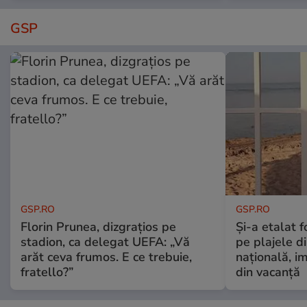
GSP
GSP.RO
GSP.RO
Florin Prunea, dizgrațios pe
Și-a etalat 
stadion, ca delegat UEFA: „Vă
pe plajele d
arăt ceva frumos. E ce trebuie,
națională, i
fratello?”
din vacanță