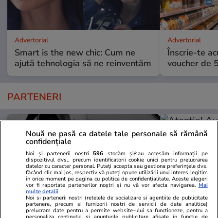
Advertorial
Advertorial
Smart is the new chic: Cum ne
Înscrie-te ac
ajută tehnologia să ne reinventăm
voucher de 5
PARTENERI
Nouă ne pasă ca datele tale personale să rămână
confidențiale
Noi și partenerii noștri
596
stocăm și/sau accesăm informații pe
dispozitivul dvs., precum identificatorii cookie unici pentru prelucrarea
datelor cu caracter personal. Puteți accepta sau gestiona preferințele dvs.
făcând clic mai jos, respectiv vă puteți opune utilizării unui interes legitim
în orice moment pe pagina cu politica de confidențialitate. Aceste alegeri
vor fi raportate partenerilor noștri și nu vă vor afecta navigarea.
Mai
multe detalii
Noi si partenerii nostri (retelele de socializare si agentiile de publicitate
partenere, precum si furnizorii nostri de servicii de date analitice)
prelucram date pentru a permite website-ului sa functioneze, pentru a
personaliza continutul si anunturile publicitare afisate in functie de