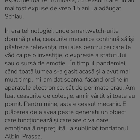
expoziție foarte frumoasă, cu ceasuri care nu au
mai fost expuse de vreo 15 ani”, a adăugat
Schiau.
În era tehnologiei, unde smartwatch-urile
domină piața, ceasurile mecanice continuă să își
păstreze relevanța, mai ales pentru cei care le
văd ca pe o investiție, o expresie a statutului
sau o sursă de emoție. „În timpul pandemiei,
când toată lumea s-a găsit acasă și a avut mai
mult timp, mi-am dat seama, făcând ordine în
aparatele electronice, cât de perimate erau. Am
luat ceasurile de colecție, am învârtit și toate au
pornit. Pentru mine, asta e ceasul mecanic. E
plăcerea de a avea peste generații un obiect
care funcționează și care are o valoare
emoțională neprețuită”, a subliniat fondatorul
Albini Prassa.