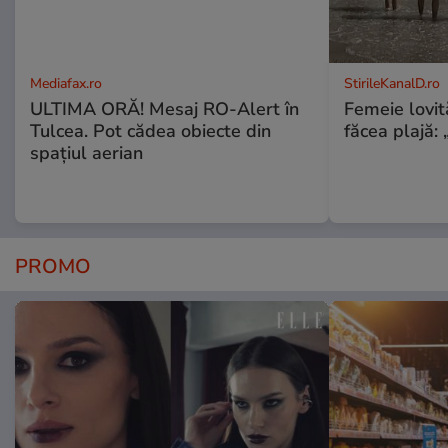
Mediafax.ro
StirileKanalD.ro
ULTIMA ORĂ! Mesaj RO-Alert în
Femeie lovit
Tulcea. Pot cădea obiecte din
făcea plajă: „
spațiul aerian
PROMO