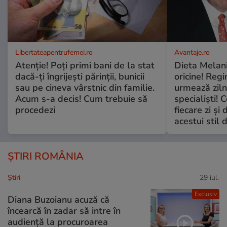
Libertateapentrufemei.ro
Avantaje.ro
Atenție! Poți primi bani de la stat
Dieta Melan
dacă-ți îngrijești părinții, bunicii
oricine! Regi
sau pe cineva vârstnic din familie.
urmează zilni
Acum s-a decis! Cum trebuie să
specialiști! 
procedezi
fiecare zi și 
acestui stil 
ȘTIRI ROMÂNIA
Ştiri
29 iul.
Exclusiv
Diana Buzoianu acuză că
încearcă în zadar să intre în
audiență la procuroarea