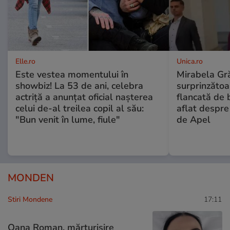
Elle.ro
Unica.ro
Este vestea momentului în
Mirabela Gră
showbiz! La 53 de ani, celebra
surprinzătoar
actriță a anunțat oficial nașterea
flancată de 
celui de-al treilea copil al său:
aflat despre
"Bun venit în lume, fiule"
de Apel
MONDEN
Stiri Mondene
17:11
Oana Roman, mărturisire