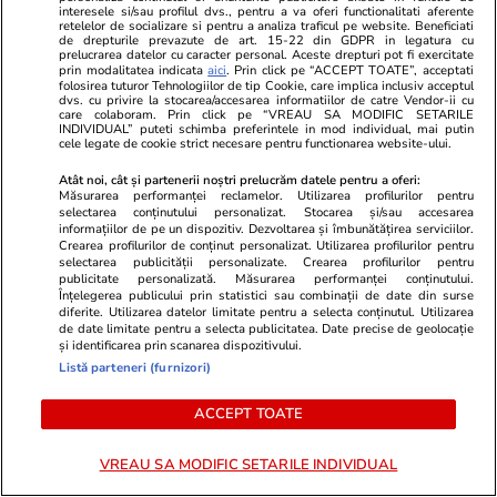
interesele si/sau profilul dvs., pentru a va oferi functionalitati aferente
Wowbiz.ro
Redactia.ro
retelelor de socializare si pentru a analiza traficul pe website. Beneficiati
Doliu în Armata României. Pilotul
Atentie! Augu
de drepturile prevazute de art. 15-22 din GDPR in legatura cu
prelucrarea datelor cu caracter personal. Aceste drepturi pot fi exercitate
militar Mihai Vîrdol a murit în
deschide dr
prin modalitatea indicata
aici
. Prin click pe “ACCEPT TOATE”, acceptati
folosirea tuturor Tehnologiilor de tip Cookie, care implica inclusiv acceptul
urma unui grav accident de
Zodiile care 
dvs. cu privire la stocarea/accesarea informatiilor de catre Vendor-ii cu
motocicletă
care colaboram. Prin click pe “VREAU SA MODIFIC SETARILE
INDIVIDUAL” puteti schimba preferintele in mod individual, mai putin
cele legate de cookie strict necesare pentru functionarea website-ului.
Atât noi, cât și partenerii noștri prelucrăm datele pentru a oferi:
POLITIC
Măsurarea performanței reclamelor. Utilizarea profilurilor pentru
selectarea conținutului personalizat. Stocarea și/sau accesarea
informațiilor de pe un dispozitiv. Dezvoltarea și îmbunătățirea serviciilor.
Politică
11:00
Crearea profilurilor de conținut personalizat. Utilizarea profilurilor pentru
selectarea publicității personalizate. Crearea profilurilor pentru
Analiză
publicitate personalizată. Măsurarea performanței conținutului.
Înțelegerea publicului prin statistici sau combinații de date din surse
Cum au ciopârțit aleșii noua
diferite. Utilizarea datelor limitate pentru a selecta conținutul. Utilizarea
lege ANI. Ce a mai rămas din
de date limitate pentru a selecta publicitatea. Date precise de geolocație
și identificarea prin scanarea dispozitivului.
transparența averilor
Listă parteneri (furnizori)
politicienilor
ACCEPT TOATE
VREAU SA MODIFIC SETARILE INDIVIDUAL
Politică
07:00