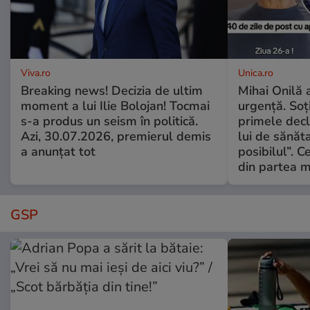
Viva.ro
Unica.ro
Breaking news! Decizia de ultim
Mihai Onilă 
moment a lui Ilie Bolojan! Tocmai
urgență. Soți
s-a produs un seism în politică.
primele decl
Azi, 30.07.2026, premierul demis
lui de sănăta
a anunțat tot
posibilul”. C
din partea m
GSP