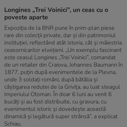
Longines „Trei Voinici”, un ceas cu o
poveste aparte
Expoziția de la BNR pune în prim-plan piese
rare din colecții private, dar și din patrimoniul
instituției, reflectând atât istoria, cât și măiestria
ceasornicarilor elvețieni. „Un exemplu fascinant
este ceasul Longines „Trei Voinici”, comandat
de un retailer din Craiova, Johannes Baumann în
1877, puțin după evenimentele de la Plevna,
unde 3 soldați români, după bătălia și
câștigarea redutei de la Grivița, au luat steagul
Imperiului Otoman. În doar 6 luni au venit 6
bucăți și au fost distribuite, cu gravura, cu
evenimentul istoric și dovedește această
dinamică și legătură super strânsă”, a explicat
Schiau.