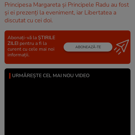
Principesa Margareta și Principele Radu au fost
și ei prezenți la eveniment, iar Libertatea a
discutat cu cei doi.
Abonați-vă la
ȘTIRILE
ZILEI
pentru a fi la
ABONEAZĂ-TE
curent cu cele mai noi
informații.
URMĂREȘTE CEL MAI NOU VIDEO