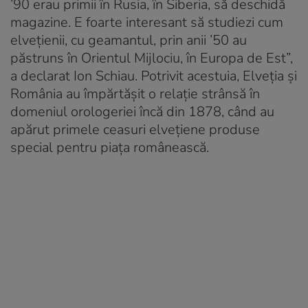
’90 erau primii în Rusia, în Siberia, să deschidă
magazine. E foarte interesant să studiezi cum
elvețienii, cu geamantul, prin anii ’50 au
păstruns în Orientul Mijlociu, în Europa de Est”,
a declarat Ion Schiau. Potrivit acestuia, Elveția și
România au împărtășit o relație strânsă în
domeniul orologeriei încă din 1878, când au
apărut primele ceasuri elvețiene produse
special pentru piața românească.