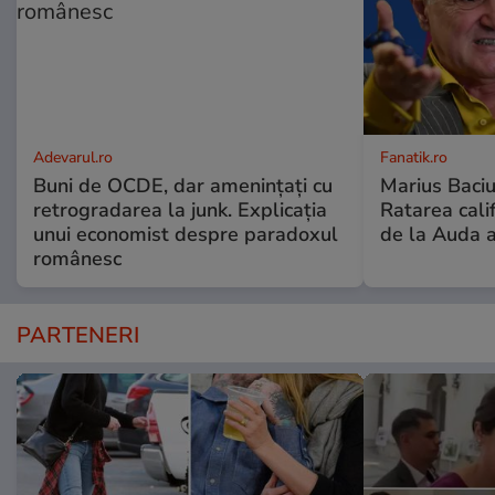
Adevarul.ro
Fanatik.ro
Buni de OCDE, dar amenințați cu
Marius Baciu
retrogradarea la junk. Explicația
Ratarea califi
unui economist despre paradoxul
de la Auda a
românesc
PARTENERI