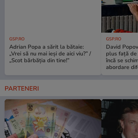
GSP.RO
GSP.RO
Adrian Popa a sărit la bătaie:
David Popovi
„Vrei să nu mai ieși de aici viu?” /
plus față de
„Scot bărbăția din tine!”
încă se schi
abordare dif
PARTENERI