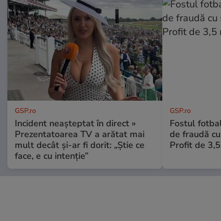
GSP.ro
GSP.ro
Incident neașteptat în direct »
Fostul fotba
Prezentatoarea TV a arătat mai
de fraudă cu 
mult decât și-ar fi dorit: „Știe ce
Profit de 3,
face, e cu intenție”