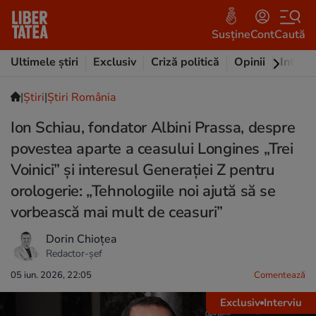
Susține
Cont
Caută
Ultimele știri
Exclusiv
Criză politică
Opinii
Intervi
|
Ştiri
|
Știri România
Ion Schiau, fondator Albini Prassa, despre
povestea aparte a ceasului Longines „Trei
Voinici” și interesul Generației Z pentru
orologerie: „Tehnologiile noi ajută să se
vorbească mai mult de ceasuri”
Dorin Chioțea
Redactor-șef
05 iun. 2026, 22:05
Comentează
Exclusiv
Interviu