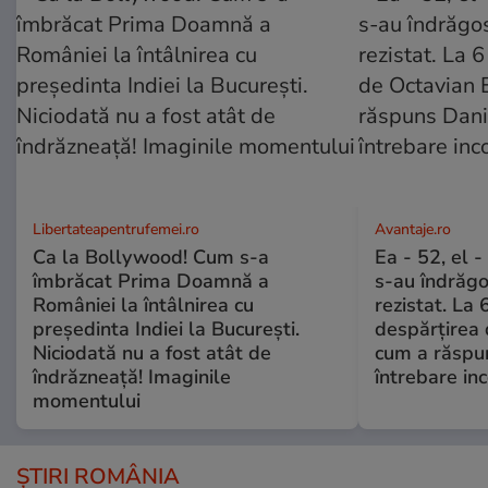
Libertateapentrufemei.ro
Avantaje.ro
Ca la Bollywood! Cum s-a
Ea - 52, el 
îmbrăcat Prima Doamnă a
s-au îndrăgos
României la întâlnirea cu
rezistat. La 
președinta Indiei la București.
despărțirea 
Niciodată nu a fost atât de
cum a răspu
îndrăzneață! Imaginile
întrebare i
momentului
ȘTIRI ROMÂNIA