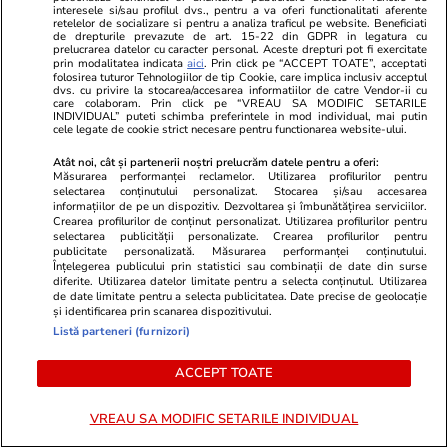
interesele si/sau profilul dvs., pentru a va oferi functionalitati aferente
retelelor de socializare si pentru a analiza traficul pe website. Beneficiati
de drepturile prevazute de art. 15-22 din GDPR in legatura cu
prelucrarea datelor cu caracter personal. Aceste drepturi pot fi exercitate
prin modalitatea indicata
aici
. Prin click pe “ACCEPT TOATE”, acceptati
folosirea tuturor Tehnologiilor de tip Cookie, care implica inclusiv acceptul
dvs. cu privire la stocarea/accesarea informatiilor de catre Vendor-ii cu
care colaboram. Prin click pe “VREAU SA MODIFIC SETARILE
INDIVIDUAL” puteti schimba preferintele in mod individual, mai putin
cele legate de cookie strict necesare pentru functionarea website-ului.
Atât noi, cât și partenerii noștri prelucrăm datele pentru a oferi:
Măsurarea performanței reclamelor. Utilizarea profilurilor pentru
selectarea conținutului personalizat. Stocarea și/sau accesarea
ZiaruldeIasi.ro
Fanatik.ro
informațiilor de pe un dispozitiv. Dezvoltarea și îmbunătățirea serviciilor.
Crearea profilurilor de conținut personalizat. Utilizarea profilurilor pentru
Compania care va începe
Cum se înțe
selectarea publicității personalizate. Crearea profilurilor pentru
construirea unui parc fotovoltaic
actriță din l
publicitate personalizată. Măsurarea performanței conținutului.
Înțelegerea publicului prin statistici sau combinații de date din surse
uriaș la marginea Iașului a învârtit
marocan acuz
diferite. Utilizarea datelor limitate pentru a selecta conținutul. Utilizarea
anul trecut 160 de milioane de
de la divorț:
de date limitate pentru a selecta publicitatea. Date precise de geolocație
și identificarea prin scanarea dispozitivului.
euro. Cine este fondatorul
soție”
Listă parteneri (furnizori)
ACCEPT TOATE
ULTIMELE ȘTIRI
VREAU SA MODIFIC SETARILE INDIVIDUAL