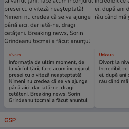
Viva.ro
Unica.ro
Informația de ultim moment, de
Divorț la nive
la vârful țării, face acum înconjurul
Incredibil ce
presei cu o viteză neașteptată!
ei, după ani 
Nimeni nu credea că se va ajunge
rău când mă
până aici, dar iată-ne, dragi
cetățeni. Breaking news, Sorin
Grindeanu tocmai a făcut anunțul
GSP