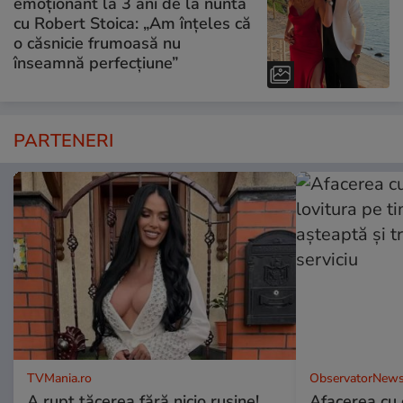
emoționant la 3 ani de la nunta
cu Robert Stoica: „Am înțeles că
o căsnicie frumoasă nu
înseamnă perfecțiune”
PARTENERI
TVMania.ro
ObservatorNews
A rupt tăcerea fără nicio rușine!
Afacerea cu 