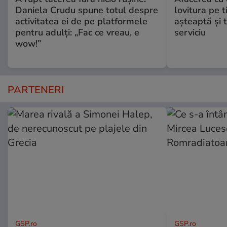
Daniela Crudu spune totul despre
lovitura pe t
activitatea ei de pe platformele
aşteaptă şi 
pentru adulți: „Fac ce vreau, e
serviciu
wow!”
PARTENERI
GSP.ro
GSP.ro