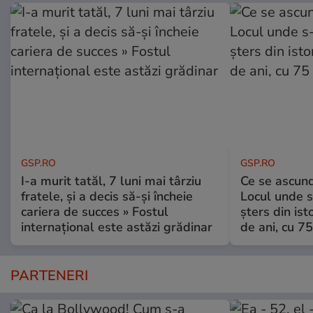
GSP.RO
GSP.RO
I-a murit tatăl, 7 luni mai târziu
Ce se ascund
fratele, și a decis să-și încheie
Locul unde s-
cariera de succes » Fostul
șters din ist
internațional este astăzi grădinar
de ani, cu 7
PARTENERI