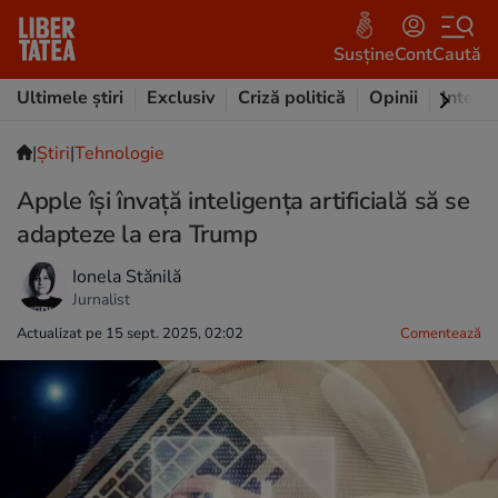
Susține
Cont
Caută
Ultimele știri
Exclusiv
Criză politică
Opinii
Intervi
|
Ştiri
|
Tehnologie
Apple își învață inteligența artificială să se
adapteze la era Trump
Ionela Stănilă
Jurnalist
Actualizat pe 15 sept. 2025, 02:02
Comentează