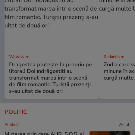
Wowbiz.ro
Redactia.ro
Dragostea plutește la propriu pe
Zodia care v
litoral! Doi îndrăgostiți au
minune în a
transformat marea într-o scenă
curgă multe l
de film romantic. Turiștii prezenți
s-au uitat de două ori
POLITIC
Politică
25 iul.
Mutarea prin care AUR, S.O.S. și