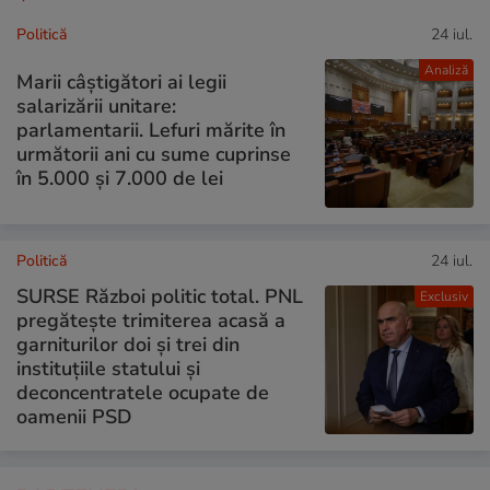
Politică
24 iul.
Analiză
Marii câștigători ai legii
salarizării unitare:
parlamentarii. Lefuri mărite în
următorii ani cu sume cuprinse
în 5.000 și 7.000 de lei
Politică
24 iul.
SURSE Război politic total. PNL
Exclusiv
pregătește trimiterea acasă a
garniturilor doi și trei din
instituțiile statului și
deconcentratele ocupate de
oamenii PSD