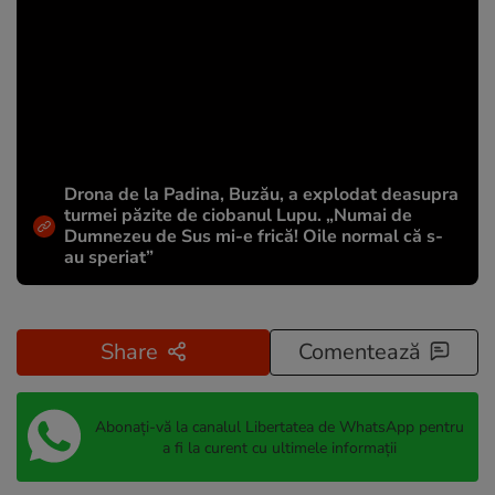
Drona de la Padina, Buzău, a explodat deasupra
turmei păzite de ciobanul Lupu. „Numai de
Dumnezeu de Sus mi-e frică! Oile normal că s-
au speriat”
Share
Comentează
Abonați-vă la canalul Libertatea de WhatsApp pentru
a fi la curent cu ultimele informații