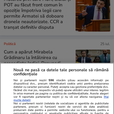
POT au făcut front comun în
opoziție împotriva legii care
permite Armatei să doboare
dronele neautorizate. CCR a
tranșat definitiv disputa
Politică
25 iul.
Cum a apărut Mirabela
Grădinaru la întâlnirea cu
președinta Indiei, Droupadi
Murmu, la Palatul Cotroceni.
Nouă ne pasă ca datele tale personale să rămână
confidențiale
Motivul pentru care a ales o
rochie galbenă
Noi și partenerii noștri
596
stocăm și/sau accesăm informații pe
dispozitivul dvs., precum identificatorii cookie unici pentru prelucrarea
datelor cu caracter personal. Puteți accepta sau gestiona preferințele dvs.
făcând clic mai jos, respectiv vă puteți opune utilizării unui interes legitim
în orice moment pe pagina cu politica de confidențialitate. Aceste alegeri
vor fi raportate partenerilor noștri și nu vă vor afecta navigarea.
Mai
PARTENERI
multe detalii
Noi si partenerii nostri (retelele de socializare si agentiile de publicitate
partenere, precum si furnizorii nostri de servicii de date analitice)
prelucram date pentru a permite website-ului sa functioneze, pentru a
personaliza continutul si anunturile publicitare afisate in functie de