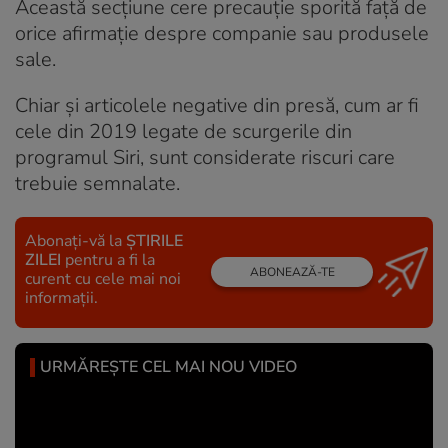
Această secțiune cere precauție sporită față de
orice afirmație despre companie sau produsele
sale.
Chiar și articolele negative din presă, cum ar fi
cele din 2019 legate de scurgerile din
programul Siri, sunt considerate riscuri care
trebuie semnalate.
Abonați-vă la
ȘTIRILE
ZILEI
pentru a fi la
ABONEAZĂ-TE
curent cu cele mai noi
informații.
URMĂREȘTE CEL MAI NOU VIDEO