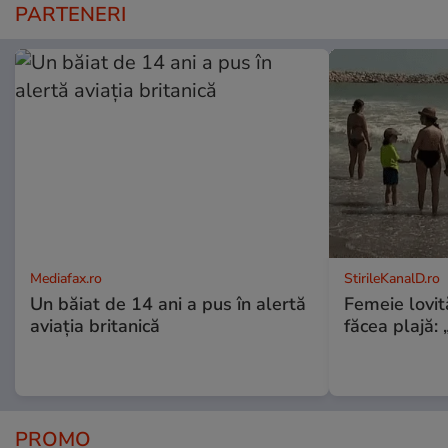
PARTENERI
Mediafax.ro
StirileKanalD.ro
Un băiat de 14 ani a pus în alertă
Femeie lovit
aviația britanică
făcea plajă: „
PROMO