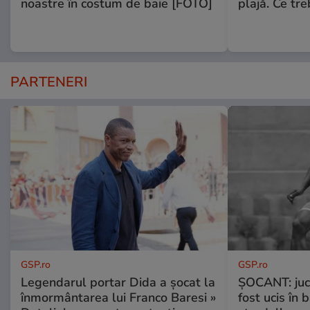
noastre în costum de baie [FOTO]
plajă. Ce tre
PARTENERI
GSP.ro
GSP.ro
Legendarul portar Dida a șocat la
ȘOCANT: jucă
înmormântarea lui Franco Baresi »
fost ucis în 