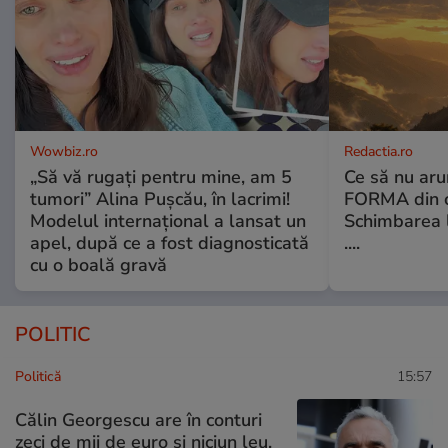
Wowbiz.ro
Redactia.ro
„Să vă rugați pentru mine, am 5
Ce să nu aru
tumori” Alina Pușcău, în lacrimi!
FORMA din c
Modelul internațional a lansat un
Schimbarea l
apel, după ce a fost diagnosticată
....
cu o boală gravă
POLITIC
Politică
15:57
Călin Georgescu are în conturi
zeci de mii de euro și niciun leu,