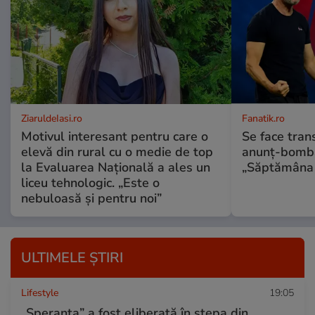
ZiaruldeIasi.ro
Fanatik.ro
Motivul interesant pentru care o
Se face tran
elevă din rural cu o medie de top
anunț-bombă
la Evaluarea Națională a ales un
„Săptămâna a
liceu tehnologic. „Este o
nebuloasă și pentru noi”
ULTIMELE ȘTIRI
Lifestyle
19:05
„Speranța” a fost eliberată în stepa din