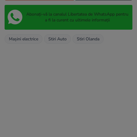
Abonați-vă la canalul Libertatea de WhatsApp pentru
a fi la curent cu ultimele informații
Mașini electrice
Stiri Auto
Stiri Olanda