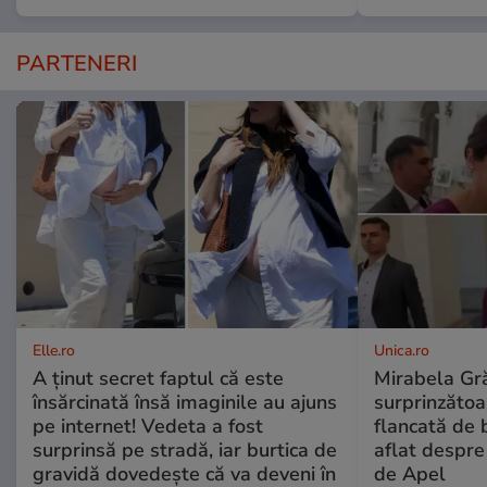
PARTENERI
Elle.ro
Unica.ro
A ținut secret faptul că este
Mirabela Gră
însărcinată însă imaginile au ajuns
surprinzătoar
pe internet! Vedeta a fost
flancată de 
surprinsă pe stradă, iar burtica de
aflat despre
gravidă dovedește că va deveni în
de Apel