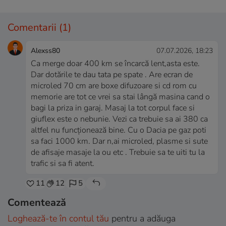
Comentarii
(1)
Alexss80
07.07.2026, 18:23
Ca merge doar 400 km se încarcă lent,asta este.
Dar dotările te dau tata pe spate . Are ecran de
microled 70 cm are boxe difuzoare si cd rom cu
memorie are tot ce vrei sa stai lângă masina cand o
bagi la priza in garaj. Masaj la tot corpul face si
giuflex este o nebunie. Vezi ca trebuie sa ai 380 ca
altfel nu funcționează bine. Cu o Dacia pe gaz poti
sa faci 1000 km. Dar n,ai microled, plasme si sute
de afisaje masaje la ou etc . Trebuie sa te uiti tu la
trafic si sa fi atent.
11
12
5
Comentează
Loghează-te în contul tău
pentru a adăuga