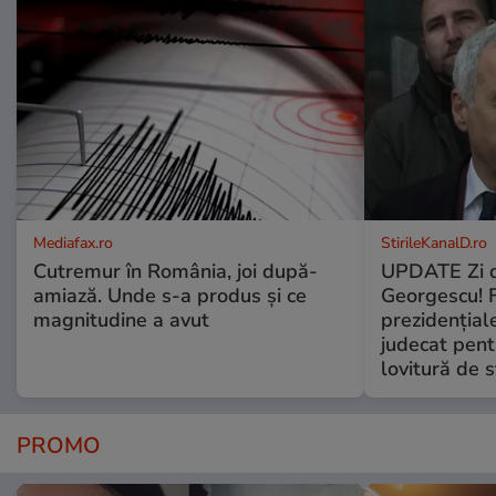
Mediafax.ro
StirileKanalD.ro
Cutremur în România, joi după-
UPDATE Zi d
amiază. Unde s-a produs și ce
Georgescu! F
magnitudine a avut
prezidențiale
judecat pent
lovitură de s
PROMO