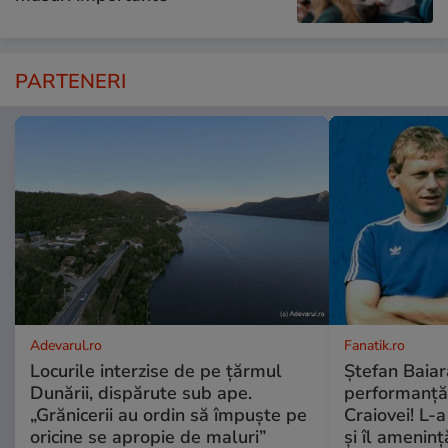
PARTENERI
Adevarul.ro
Fanatik.ro
Locurile interzise de pe țărmul
Ștefan Baiar
Dunării, dispărute sub ape.
performanță i
„Grănicerii au ordin să împuște pe
Craiovei! L-a
oricine se apropie de maluri”
și îl amenin