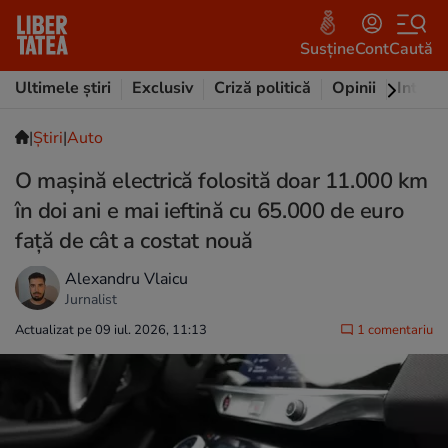
Susține
Cont
Caută
Ultimele știri
Exclusiv
Criză politică
Opinii
Intervi
|
Ştiri
|
Auto
O mașină electrică folosită doar 11.000 km
în doi ani e mai ieftină cu 65.000 de euro
față de cât a costat nouă
Alexandru Vlaicu
Jurnalist
Actualizat pe 09 iul. 2026, 11:13
1 comentariu