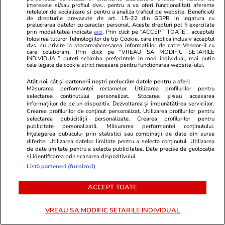
și superstiții
interesele si/sau profilul dvs., pentru a va oferi functionalitati aferente
retelelor de socializare si pentru a analiza traficul pe website. Beneficiati
de drepturile prevazute de art. 15-22 din GDPR in legatura cu
prelucrarea datelor cu caracter personal. Aceste drepturi pot fi exercitate
prin modalitatea indicata
aici
. Prin click pe “ACCEPT TOATE”, acceptati
Știri România
08:15
folosirea tuturor Tehnologiilor de tip Cookie, care implica inclusiv acceptul
dvs. cu privire la stocarea/accesarea informatiilor de catre Vendor-ii cu
Aplicația e-Terra ANCPI: anunțul Guvernului
care colaboram. Prin click pe “VREAU SA MODIFIC SETARILE
INDIVIDUAL” puteti schimba preferintele in mod individual, mai putin
privind reluarea activității în cadastru
cele legate de cookie strict necesare pentru functionarea website-ului.
Atât noi, cât și partenerii noștri prelucrăm datele pentru a oferi:
Măsurarea performanței reclamelor. Utilizarea profilurilor pentru
Bani și Afaceri
08:24
selectarea conținutului personalizat. Stocarea și/sau accesarea
informațiilor de pe un dispozitiv. Dezvoltarea și îmbunătățirea serviciilor.
Benzina s-a ieftinit, joi, 6 august 2026. Cât
Crearea profilurilor de conținut personalizat. Utilizarea profilurilor pentru
selectarea publicității personalizate. Crearea profilurilor pentru
costă un litru de carburant în București, Iași,
publicitate personalizată. Măsurarea performanței conținutului.
Înțelegerea publicului prin statistici sau combinații de date din surse
Cluj-Napoca, Timișoara și Constanța
diferite. Utilizarea datelor limitate pentru a selecta conținutul. Utilizarea
de date limitate pentru a selecta publicitatea. Date precise de geolocație
și identificarea prin scanarea dispozitivului.
Listă parteneri (furnizori)
ACCEPT TOATE
VREAU SA MODIFIC SETARILE INDIVIDUAL