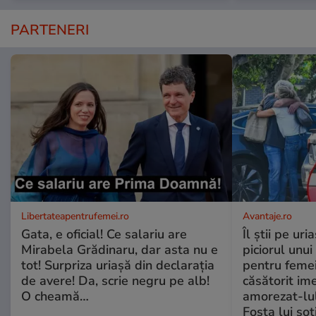
PARTENERI
Libertateapentrufemei.ro
Avantaje.ro
Gata, e oficial! Ce salariu are
Îl știi pe ur
Mirabela Grădinaru, dar asta nu e
piciorul unui
tot! Surpriza uriașă din declarația
pentru femei
de avere! Da, scrie negru pe alb!
căsătorit ime
O cheamă…
amorezat-lul
Fosta lui soț