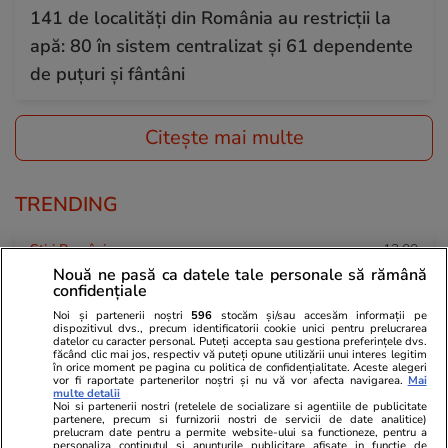
141 de localități din România au restricții la
apă: 80 în sistem centralizat și 61 dependente
de puțuri și fântâni
Citește mai multe
TRENDING
Știri România
12:00
Nouă ne pasă ca datele tale personale să rămână
Aproape toată țara a intrat de la ora 12 sub
confidențiale
avertizare de furtuni cu grindină și ploi
Noi și partenerii noștri
596
stocăm și/sau accesăm informații pe
dispozitivul dvs., precum identificatorii cookie unici pentru prelucrarea
torențiale de până la 50 l/mp
datelor cu caracter personal. Puteți accepta sau gestiona preferințele dvs.
făcând clic mai jos, respectiv vă puteți opune utilizării unui interes legitim
în orice moment pe pagina cu politica de confidențialitate. Aceste alegeri
vor fi raportate partenerilor noștri și nu vă vor afecta navigarea.
Mai
multe detalii
Știri România
05 aug.
Noi si partenerii nostri (retelele de socializare si agentiile de publicitate
partenere, precum si furnizorii nostri de servicii de date analitice)
Schimbarea la Față a Domnului 2026 – tradiții
prelucram date pentru a permite website-ului sa functioneze, pentru a
personaliza continutul si anunturile publicitare afisate in functie de