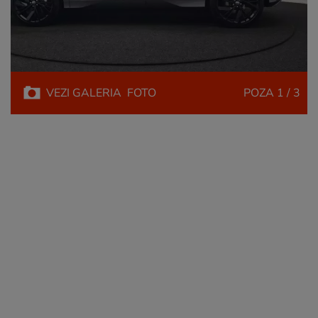
VEZI
GALERIA
FOTO
POZA
1 / 3