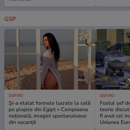
GSP
GSP.RO
GSP.RO
Și-a etalat formele lucrate la sală
Fostul șef d
pe plajele din Egipt » Campioana
teorie discu
națională, imagini spectaculoase
fi avut cel 
din vacanță
Uniunea Eur