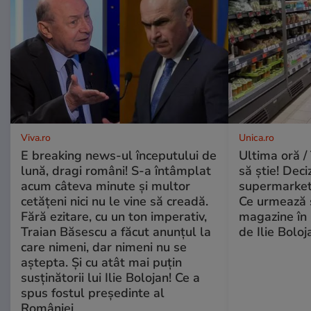
Viva.ro
Unica.ro
E breaking news-ul începutului de
Ultima oră / 
lună, dragi români! S-a întâmplat
să știe! Deci
acum câteva minute și multor
supermarketu
cetățeni nici nu le vine să creadă.
Ce urmează s
Fără ezitare, cu un ton imperativ,
magazine în 
Traian Băsescu a făcut anunțul la
de Ilie Boloj
care nimeni, dar nimeni nu se
aștepta. Și cu atât mai puțin
susținătorii lui Ilie Bolojan! Ce a
spus fostul președinte al
României