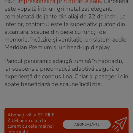
HSE
impresionează prin dotările sale
. Caroseria
este vopsită într-un gri metalizat elegant,
completată de jante din aliaj de 22 de inchi. La
interior, confortul este la superlativ: plafon din
alcantara, scaune din piele cu funcții de
memorie, încălzire și ventilație, un sistem audio
Meridian Premium și un head-up display.
Panoul panoramic adaugă lumină în habitaclu,
iar suspensia pneumatică adaptivă asigură o
experiență de condus lină. Chiar și pasagerii din
spate beneficiază de scaune încălzite.
Abonați-vă la
ȘTIRILE
ZILEI
pentru a fi la
ABONEAZĂ-TE
curent cu cele mai noi
informații.