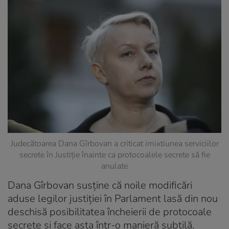
Judecătoarea Dana Gîrbovan a criticat imixtiunea serviciilor
secrete în Justiție înainte ca protocoalele secrete să fie
anulate
Dana Gîrbovan susţine că noile modificări
aduse legilor justiţiei în Parlament lasă din nou
deschisă posibilitatea încheierii de protocoale
secrete şi face asta într-o manieră subtilă.