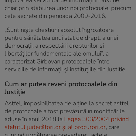
implicarea serviciilor de informaţii în Justiţie,
chiar prin stabilirea unor noi protocoale, precum
cele secrete din perioada 2009-2016.
„Sunt nişte chestiuni absolut îngrozitoare
pentru sănătatea unui stat de drept, a unei
democraţii, a respectării drepturilor şi
libertăţilor fundamentale ale omului”, a
caracterizat Gîrbovan protocoalele între
serviciile de informaţii şi instituţiile din Justiţie.
Cum ar putea reveni protocoalele din
Justiţie
Astfel, imposibilitatea de a ţine la secret astfel
de protocoale a fost prevăzută în modificările
aduse în anul 2018 la
Legea 303/2004 privind
statutul judecătorilor şi al procurorilor
, care
cuprind următoarea prevedere: „actele