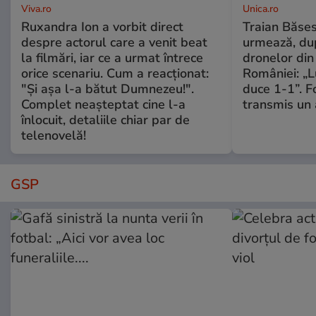
Viva.ro
Unica.ro
Ruxandra Ion a vorbit direct
Traian Băses
despre actorul care a venit beat
urmează, du
la filmări, iar ce a urmat întrece
dronelor din 
orice scenariu. Cum a reacționat:
României: „L
"Și așa l-a bătut Dumnezeu!".
duce 1-1”. F
Complet neașteptat cine l-a
transmis un 
înlocuit, detaliile chiar par de
telenovelă!
GSP