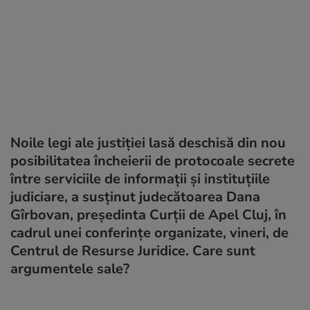
Noile legi ale justiţiei lasă deschisă din nou
posibilitatea încheierii de protocoale secrete
între serviciile de informaţii şi instituţiile
judiciare, a susţinut judecătoarea Dana
Gîrbovan, preşedinta Curţii de Apel Cluj, în
cadrul unei conferinţe organizate, vineri, de
Centrul de Resurse Juridice. Care sunt
argumentele sale?