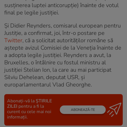
susținerea luptei anticorupție) înainte de votul
final pe legile justiției.
Şi Didier Reynders, comisarul european pentru
Justiție, a confirmat, joi, într-o postare pe
Twitter
, că a solicitat autorităților române să
aștepte avizul Comisiei de la Veneția înainte de
a adopta legile justiției. Reynders a avut, la
Bruxelles, o întâlnire cu fostul ministru al
justiției Stelian Ion, la care au mai participat
Silviu Dehelean, deputat USR, și
europarlamentarul Vlad Gheorghe.
Abonați-vă la
ȘTIRILE
ZILEI
pentru a fi la
ABONEAZĂ-TE
curent cu cele mai noi
informații.