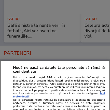
GSP.RO
GSP.RO
Gafă sinistră la nunta verii în
Celebra actri
fotbal: „Aici vor avea loc
divorțul de f
funeraliile....
viol
PARTENERI
Nouă ne pasă ca datele tale personale să rămână
confidențiale
Noi și partenerii noștri
596
stocăm și/sau accesăm informații pe
dispozitivul dvs., precum identificatorii cookie unici pentru prelucrarea
datelor cu caracter personal. Puteți accepta sau gestiona preferințele dvs.
făcând clic mai jos, respectiv vă puteți opune utilizării unui interes legitim
în orice moment pe pagina cu politica de confidențialitate. Aceste alegeri
vor fi raportate partenerilor noștri și nu vă vor afecta navigarea.
Mai
multe detalii
Noi si partenerii nostri (retelele de socializare si agentiile de publicitate
partenere, precum si furnizorii nostri de servicii de date analitice)
prelucram date pentru a permite website-ului sa functioneze, pentru a
personaliza continutul si anunturile publicitare afisate in functie de