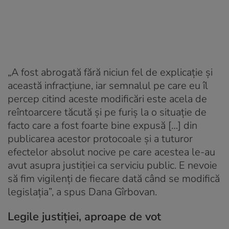
„A fost abrogată fără niciun fel de explicaţie şi
această infracţiune, iar semnalul pe care eu îl
percep citind aceste modificări este acela de
reîntoarcere tăcută şi pe furiş la o situaţie de
facto care a fost foarte bine expusă […] din
publicarea acestor protocoale şi a tuturor
efectelor absolut nocive pe care acestea le-au
avut asupra justiţiei ca serviciu public. E nevoie
să fim vigilenţi de fiecare dată când se modifică
legislaţia”, a spus Dana Gîrbovan.
Legile justiţiei, aproape de vot