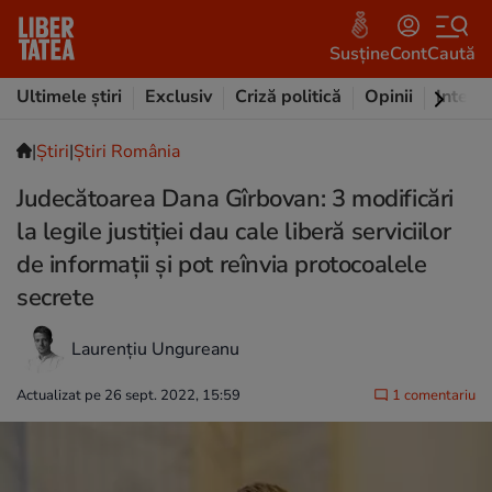
Susține
Cont
Caută
Ultimele știri
Exclusiv
Criză politică
Opinii
Intervi
|
Ştiri
|
Știri România
Judecătoarea Dana Gîrbovan: 3 modificări
la legile justiţiei dau cale liberă serviciilor
de informații și pot reînvia protocoalele
secrete
Laurențiu Ungureanu
Actualizat pe 26 sept. 2022, 15:59
1 comentariu