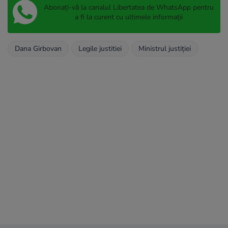
Abonați-vă la canalul Libertatea de WhatsApp pentru
a fi la curent cu ultimele informații
Dana Girbovan
Legile justitiei
Ministrul justiției