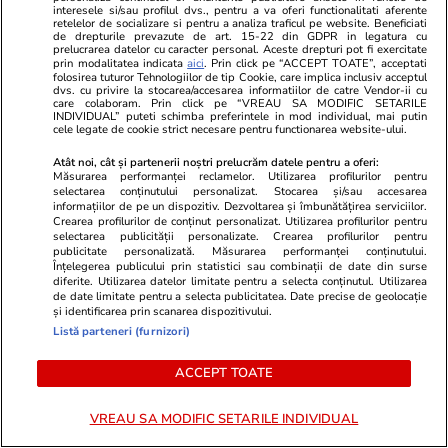
interesele si/sau profilul dvs., pentru a va oferi functionalitati aferente
retelelor de socializare si pentru a analiza traficul pe website. Beneficiati
Libertateapentrufemei.ro
Avantaje.ro
de drepturile prevazute de art. 15-22 din GDPR in legatura cu
prelucrarea datelor cu caracter personal. Aceste drepturi pot fi exercitate
Atenție! Poți primi bani de la stat
Dieta Melan
prin modalitatea indicata
aici
. Prin click pe “ACCEPT TOATE”, acceptati
dacă-ți îngrijești părinții, bunicii
oricine! Regi
folosirea tuturor Tehnologiilor de tip Cookie, care implica inclusiv acceptul
dvs. cu privire la stocarea/accesarea informatiilor de catre Vendor-ii cu
sau pe cineva vârstnic din familie.
urmează zilni
care colaboram. Prin click pe “VREAU SA MODIFIC SETARILE
INDIVIDUAL” puteti schimba preferintele in mod individual, mai putin
Acum s-a decis! Cum trebuie să
specialiști! 
cele legate de cookie strict necesare pentru functionarea website-ului.
procedezi
fiecare zi și 
Atât noi, cât și partenerii noștri prelucrăm datele pentru a oferi:
acestui stil 
Măsurarea performanței reclamelor. Utilizarea profilurilor pentru
selectarea conținutului personalizat. Stocarea și/sau accesarea
informațiilor de pe un dispozitiv. Dezvoltarea și îmbunătățirea serviciilor.
Crearea profilurilor de conținut personalizat. Utilizarea profilurilor pentru
ȘTIRI ROMÂNIA
selectarea publicității personalizate. Crearea profilurilor pentru
publicitate personalizată. Măsurarea performanței conținutului.
Înțelegerea publicului prin statistici sau combinații de date din surse
Știri România
07:39
diferite. Utilizarea datelor limitate pentru a selecta conținutul. Utilizarea
de date limitate pentru a selecta publicitatea. Date precise de geolocație
Exclusiv
și identificarea prin scanarea dispozitivului.
Ambasadorul rus Vladimir
Listă parteneri (furnizori)
Lipaev nu va fi primit de Oana
Țoiu la MAE. Motivul pentru
ACCEPT TOATE
care ministrul de Externe a luat
această decizie
VREAU SA MODIFIC SETARILE INDIVIDUAL