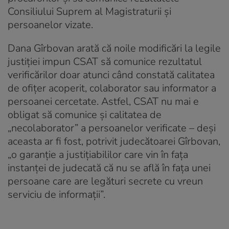
Consiliului Suprem al Magistraturii şi
persoanelor vizate.
Dana Gîrbovan arată că noile modificări la legile
justiţiei impun CSAT să comunice rezultatul
verificărilor doar atunci când constată calitatea
de ofiţer acoperit, colaborator sau informator a
persoanei cercetate. Astfel, CSAT nu mai e
obligat să comunice şi calitatea de
„necolaborator” a persoanelor verificate – deşi
aceasta ar fi fost, potrivit judecătoarei Gîrbovan,
„o garanţie a justiţiabililor care vin în faţa
instanţei de judecată că nu se află în faţa unei
persoane care are legături secrete cu vreun
serviciu de informaţii”.