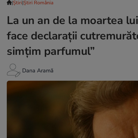
|
Ştiri
|
Știri România
La un an de la moartea lu
face declarații cutremurătoa
simțim parfumul”
Dana Aramă