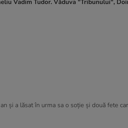
neliu Vadim Tudor. Văduva "Tribunului", Doin
 și a lăsat în urma sa o soție și două fete car