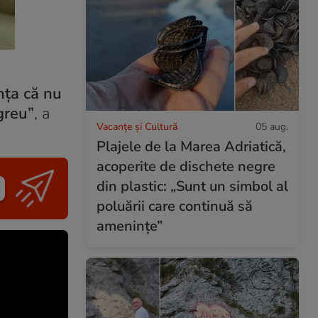
ința că nu
greu”
, a
Vacanțe și Cultură
05 aug.
Plajele de la Marea Adriatică,
acoperite de dischete negre
din plastic: „Sunt un simbol al
poluării care continuă să
amenințe”