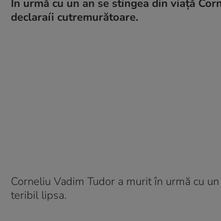
În urmă cu un an se stingea din viață Cor
declaraíi cutremurătoare.
Corneliu Vadim Tudor a murit în urmă cu un an
teribil lipsa.