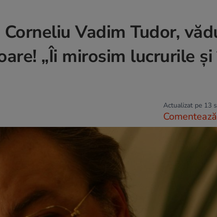
i Corneliu Vadim Tudor, văd
re! „Îi mirosim lucrurile și 
Actualizat pe 13 
Comentează