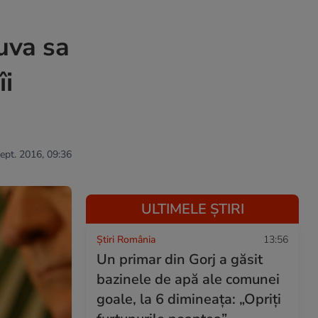
uva sa
îi
sept. 2016, 09:36
ULTIMELE ȘTIRI
Știri România
13:56
Un primar din Gorj a găsit
bazinele de apă ale comunei
goale, la 6 dimineața: „Opriți