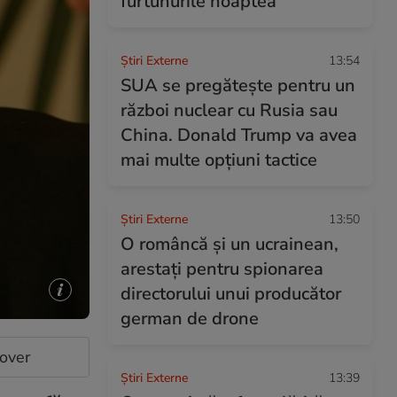
furtunurile noaptea”
Știri Externe
13:54
SUA se pregătește pentru un
război nuclear cu Rusia sau
China. Donald Trump va avea
mai multe opțiuni tactice
Știri Externe
13:50
O româncă și un ucrainean,
arestați pentru spionarea
directorului unui producător
german de drone
cover
Știri Externe
13:39