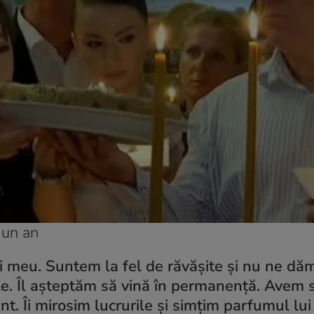
 un an
i meu. Suntem la fel de răvășite și nu ne d
ile. Îl așteptăm să vină în permanență. Avem 
ent. Îi mirosim lucrurile și simțim parfumul lu