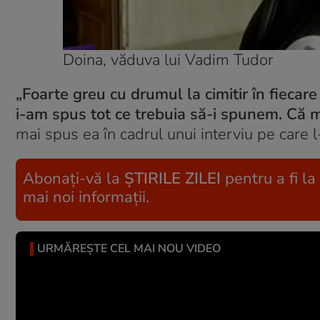
Doina, văduva lui Vadim Tudor
„Foarte greu cu drumul la cimitir în fiecare
i-am spus tot ce trebuia să-i spunem. Că m
mai spus ea în cadrul unui interviu pe care 
Abonați-vă la
ȘTIRILE ZILEI
pentru a fi la
mai noi informații.
URMĂREȘTE CEL MAI NOU VIDEO