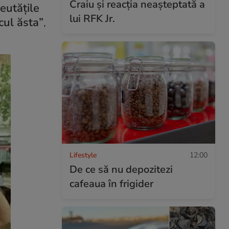
Craiu și reacția neașteptată a
reutățile
lui RFK Jr.
cul ăsta”
,
Lifestyle
12:00
De ce să nu depozitezi
cafeaua în frigider