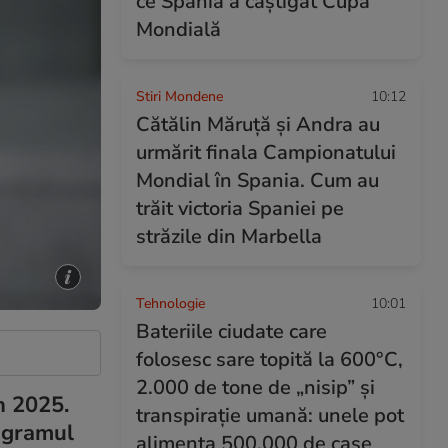
ce Spania a câștigat Cupa
Mondială
Stiri Mondene
10:12
Cătălin Măruță și Andra au
urmărit finala Campionatului
Mondial în Spania. Cum au
trăit victoria Spaniei pe
străzile din Marbella
Tehnologie
10:01
Bateriile ciudate care
folosesc sare topită la 600°C,
2.000 de tone de „nisip” și
n 2025.
transpirație umană: unele pot
rogramul
alimenta 500.000 de case