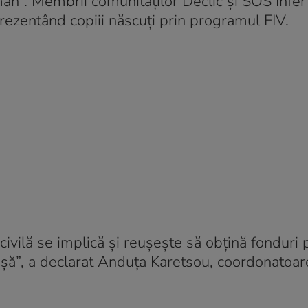
mân”. Membrii comunităților Declic și SOS Infert
prezentând copiii născuți prin programul FIV.
ivilă se implică și reușește să obțină fonduri 
așă”, a declarat Anduța Karetsou, coordonatoar