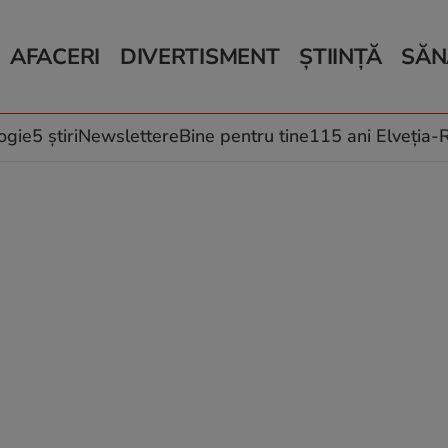
AFACERI
DIVERTISMENT
ȘTIINȚĂ
SĂN
Bani și Afaceri
Monden
Știri Știință
Știri 
Auto
Horoscop
Schimbări climati
Relații
Locuri de muncă
Muzică și Filme
Rețete
ogie
5 știri
Newslettere
Bine pentru tine
115 ani Elveția
Imobiliare.ro
Vacanțe și Cultură
Fructe
eJobs.ro
Îngriji