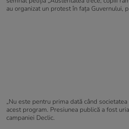
semnat petiția „Austeritatea trece, copiii ră
au organizat un protest în fața Guvernului, 
„Nu este pentru prima dată când societatea c
acest program. Presiunea publică a fost uri
campaniei Declic.