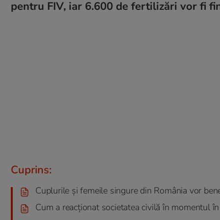
pentru FIV, iar 6.600 de fertilizări vor fi f
Cuprins:
Cuplurile și femeile singure din România vor bene
Cum a reacționat societatea civilă în momentul î