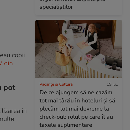
specialiștilor
reau copii
V din
Vacanțe și Cultură
19 iul.
u pot
De ce ajungem să ne cazăm
tot mai târziu în hoteluri și să
plecăm tot mai devreme la
lizarea in
check-out: rolul pe care îl au
 multe
taxele suplimentare