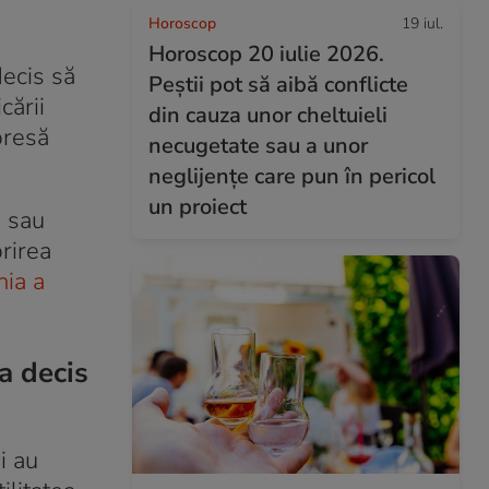
Horoscop
19 iul.
Horoscop 20 iulie 2026.
decis să
Peștii pot să aibă conflicte
cării
din cauza unor cheltuieli
presă
necugetate sau a unor
neglijențe care pun în pericol
un proiect
i sau
rirea
ia a
a decis
i au