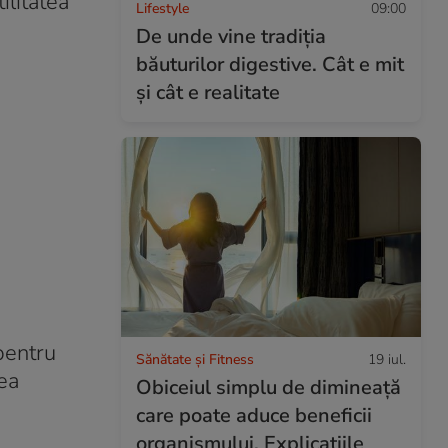
ilitatea
Lifestyle
09:00
De unde vine tradiția
băuturilor digestive. Cât e mit
și cât e realitate
pentru
Sănătate și Fitness
19 iul.
ea
Obiceiul simplu de dimineață
care poate aduce beneficii
organismului. Explicațiile