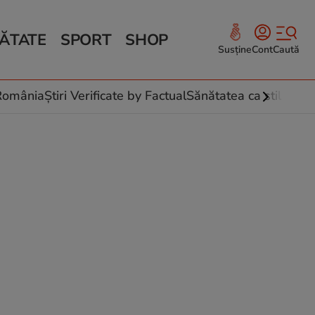
ĂTATE
SPORT
SHOP
Susține
Cont
Caută
Sănătate și Fitness
ce
 culinare
-România
Știri Verificate by Factual
Sănătatea ca stil de vi
 și legume
rea plantelor