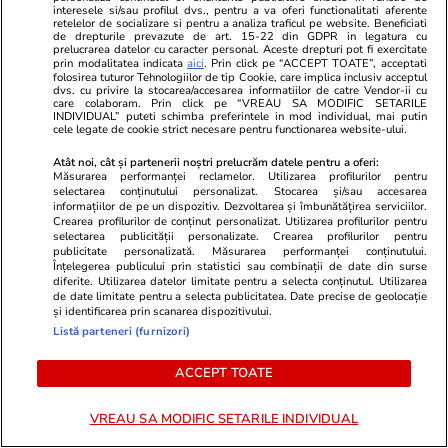
interesele si/sau profilul dvs., pentru a va oferi functionalitati aferente
retelelor de socializare si pentru a analiza traficul pe website. Beneficiati
Horoscop 18 iulie 2026.
de drepturile prevazute de art. 15-22 din GDPR in legatura cu
prelucrarea datelor cu caracter personal. Aceste drepturi pot fi exercitate
Vărsătorii ar vrea să răstoarne
prin modalitatea indicata
aici
. Prin click pe “ACCEPT TOATE”, acceptati
folosirea tuturor Tehnologiilor de tip Cookie, care implica inclusiv acceptul
termenii unei înțelegeri, să
dvs. cu privire la stocarea/accesarea informatiilor de catre Vendor-ii cu
care colaboram. Prin click pe “VREAU SA MODIFIC SETARILE
modifice un acord care nu le mai
INDIVIDUAL” puteti schimba preferintele in mod individual, mai putin
cele legate de cookie strict necesare pentru functionarea website-ului.
convine
Atât noi, cât și partenerii noștri prelucrăm datele pentru a oferi:
Măsurarea performanței reclamelor. Utilizarea profilurilor pentru
selectarea conținutului personalizat. Stocarea și/sau accesarea
Lifestyle
16 iul.
informațiilor de pe un dispozitiv. Dezvoltarea și îmbunătățirea serviciilor.
Crearea profilurilor de conținut personalizat. Utilizarea profilurilor pentru
selectarea publicității personalizate. Crearea profilurilor pentru
publicitate personalizată. Măsurarea performanței conținutului.
Înțelegerea publicului prin statistici sau combinații de date din surse
Cum îţi laşi casa în siguranţă
diferite. Utilizarea datelor limitate pentru a selecta conținutul. Utilizarea
de date limitate pentru a selecta publicitatea. Date precise de geolocație
înainte de a pleca în concediu
și identificarea prin scanarea dispozitivului.
Listă parteneri (furnizori)
ACCEPT TOATE
Lifestyle
14 iul.
VREAU SA MODIFIC SETARILE INDIVIDUAL