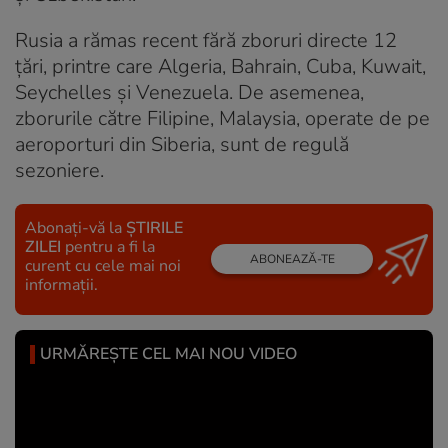
Rusia a rămas recent fără zboruri directe 12
țări, printre care Algeria, Bahrain, Cuba, Kuwait,
Seychelles și Venezuela. De asemenea,
zborurile către Filipine, Malaysia, operate de pe
aeroporturi din Siberia, sunt de regulă
sezoniere.
Abonați-vă la
ȘTIRILE
ZILEI
pentru a fi la
ABONEAZĂ-TE
curent cu cele mai noi
informații.
URMĂREȘTE CEL MAI NOU VIDEO