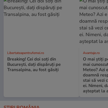
Libertateapentrufemei.ro
Avantaje.ro
Breaking! Cei doi soți din
O mai știți 
București, dați dispăruți pe
mai cunoscu
Transalpina, au fost găsiți
Meteo? Azi e
doamnă respe
stai să vezi 
ei. Nimeni, d
așteptat la 
ȘTIRI ROMÂNIA