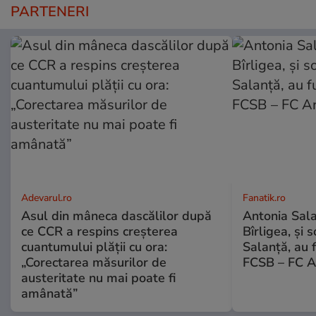
PARTENERI
Adevarul.ro
Fanatik.ro
Asul din mâneca dascălilor după
Antonia Salan
ce CCR a respins creșterea
Bîrligea, și 
cuantumului plății cu ora:
Salanță, au f
„Corectarea măsurilor de
FCSB – FC A
austeritate nu mai poate fi
amânată”