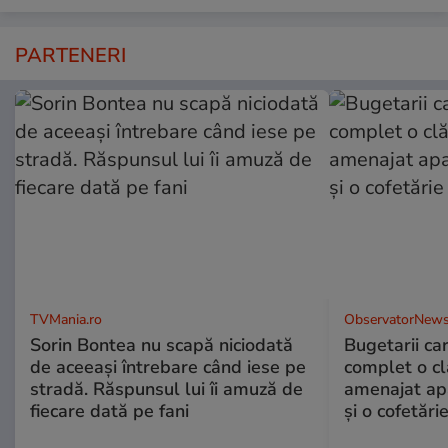
PARTENERI
TVMania.ro
ObservatorNews
Sorin Bontea nu scapă niciodată
Bugetarii ca
de aceeași întrebare când iese pe
complet o clă
stradă. Răspunsul lui îi amuză de
amenajat ap
fiecare dată pe fani
și o cofetări