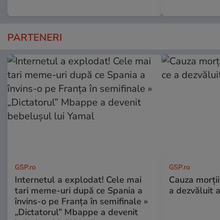
PARTENERI
GSP.ro
GSP.ro
Internetul a explodat! Cele mai
Cauza morții
tari meme-uri după ce Spania a
a dezvăluit 
învins-o pe Franța în semifinale »
„Dictatorul” Mbappe a devenit