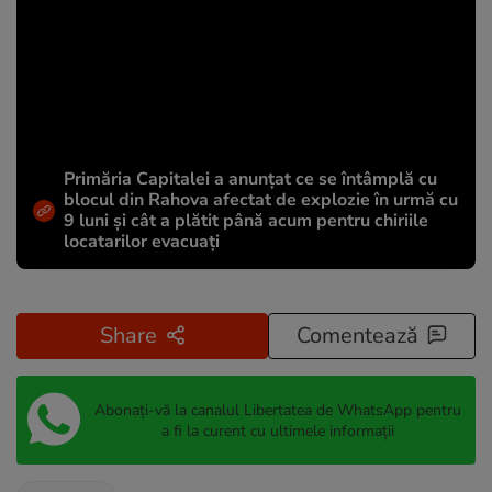
Primăria Capitalei a anunțat ce se întâmplă cu
blocul din Rahova afectat de explozie în urmă cu
9 luni și cât a plătit până acum pentru chiriile
locatarilor evacuați
Share
Comentează
Abonați-vă la canalul Libertatea de WhatsApp pentru
a fi la curent cu ultimele informații