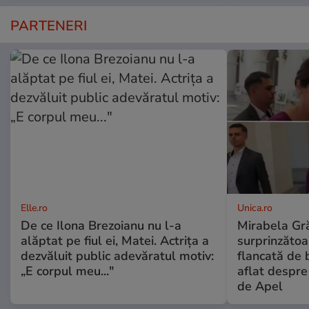
PARTENERI
Elle.ro
Unica.ro
De ce Ilona Brezoianu nu l-a
Mirabela Gră
alăptat pe fiul ei, Matei. Actrița a
surprinzătoar
dezvăluit public adevăratul motiv:
flancată de 
„E corpul meu..."
aflat despre
de Apel