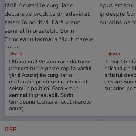
Viva.ro
Unica.ro
Ultima oră! Vestea care dă toate
Tudor Chiril
pronosticurile peste cap la vârful
oricând pe N
țării! Acuzațiile curg, iar o
artistul desp
declarație produce un adevărat
despre Sorin
seism în politică. Fără vreun
surprins pe 
semnal în prealabil, Sorin
Grindeanu tocmai a făcut marele
anunț
GSP