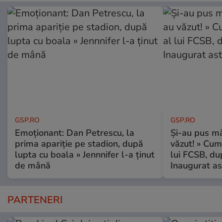
GSP.RO
GSP.RO
Emoționant: Dan Petrescu, la
Și-au pus mâ
prima apariție pe stadion, după
văzut! » Cum
lupta cu boala » Jennnifer l-a ținut
lui FCSB, du
de mână
Inaugurat as
PARTENERI