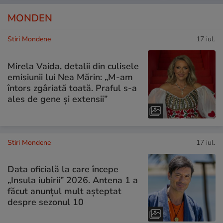
MONDEN
Stiri Mondene
17 iul.
Mirela Vaida, detalii din culisele
emisiunii lui Nea Mărin: „M-am
întors zgâriată toată. Praful s-a
ales de gene și extensii”
Stiri Mondene
17 iul.
Data oficială la care începe
„Insula iubirii” 2026. Antena 1 a
făcut anunțul mult așteptat
despre sezonul 10