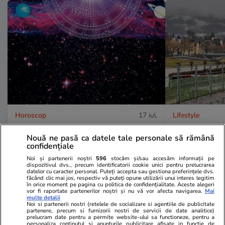
Horoscop
17 iul.
Lifestyle
Horoscop 18 iulie 2026.
Orașul din E
Nouă ne pasă ca datele tale personale să rămână
Vărsătorii ar vrea să răstoarne
interzis să 
confidențiale
termenii unei înțelegeri, să
plouă: se apl
Noi și partenerii noștri
596
stocăm și/sau accesăm informații pe
dispozitivul dvs., precum identificatorii cookie unici pentru prelucrarea
modifice un acord care nu le mai
claxonat de
datelor cu caracter personal. Puteți accepta sau gestiona preferințele dvs.
făcând clic mai jos, respectiv vă puteți opune utilizării unui interes legitim
convine
în orice moment pe pagina cu politica de confidențialitate. Aceste alegeri
vor fi raportate partenerilor noștri și nu vă vor afecta navigarea.
Mai
multe detalii
Noi si partenerii nostri (retelele de socializare si agentiile de publicitate
partenere, precum si furnizorii nostri de servicii de date analitice)
prelucram date pentru a permite website-ului sa functioneze, pentru a
personaliza continutul si anunturile publicitare afisate in functie de
Horoscop
17 iul.