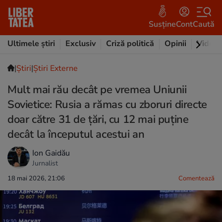
Susține
Cont
Caută
Ultimele știri
Exclusiv
Criză politică
Opinii
Video
|
Ştiri
|
Știri Externe
Mult mai rău decât pe vremea Uniunii
Sovietice: Rusia a rămas cu zboruri directe
doar către 31 de țări, cu 12 mai puține
decât la începutul acestui an
Ion Gaidău
Jurnalist
18 mai 2026, 21:06
Comentează