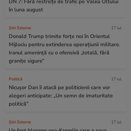
DN 7: Fără restricții de trafic pe Valea Oltului
în luna august
Știri Externe
17 iul.
Donald Trump trimite forțe noi în Orientul
Mijlociu pentru extinderea operațiunii militare.
Iranul amenință cu o ofensivă „totală, fără
granițe sigure”
Politică
17 iul.
Nicușor Dan îi atacă pe politicienii care vor
alegeri anticipate: „Un semn de imaturitate
politică”
Știri Externe
17 iul.
Un fost blogger pro-Kremlin care a spus