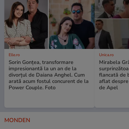
Elle.ro
Unica.ro
Sorin Gonțea, transformare
Mirabela Gră
impresionantă la un an de la
surprinzătoar
divorțul de Daiana Anghel. Cum
flancată de 
arată acum fostul concurent de la
aflat despre
Power Couple. Foto
de Apel
MONDEN