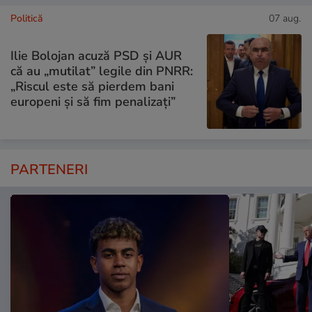
Politică
07 aug.
Ilie Bolojan acuză PSD și AUR
că au „mutilat” legile din PNRR:
„Riscul este să pierdem bani
europeni și să fim penalizați”
PARTENERI