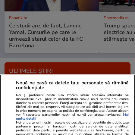
Fanatik.ro
Spotmedia.ro
Ce studii are, de fapt, Lamine
Trump spune 
Yamal. Cursurile pe care le
electrice au 
urmează starul celor de la FC
stârnește val
Barcelona
ULTIMELE ȘTIRI
Nouă ne pasă ca datele tale personale să rămână
Știri România
15:56
confidențiale
Avertizări ANM Nowcasting de ploi torențiale
Noi și partenerii noștri
596
stocăm și/sau accesăm informații pe
dispozitivul dvs., precum identificatorii cookie unici pentru prelucrarea
și grindină. Lista zonelor afectate de
datelor cu caracter personal. Puteți accepta sau gestiona preferințele dvs.
făcând clic mai jos, respectiv vă puteți opune utilizării unui interes legitim
fenomenele meteo extreme
în orice moment pe pagina cu politica de confidențialitate. Aceste alegeri
vor fi raportate partenerilor noștri și nu vă vor afecta navigarea.
Mai
multe detalii
Noi si partenerii nostri (retelele de socializare si agentiile de publicitate
partenere, precum si furnizorii nostri de servicii de date analitice)
Stiri Mondene
15:49
prelucram date pentru a permite website-ului sa functioneze, pentru a
personaliza continutul si anunturile publicitare afisate in functie de