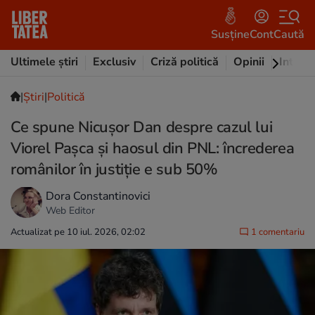
Susține
Cont
Caută
Ultimele știri
Exclusiv
Criză politică
Opinii
Intervi
|
Ştiri
|
Politică
Ce spune Nicușor Dan despre cazul lui
Viorel Pașca și haosul din PNL: încrederea
românilor în justiție e sub 50%
Dora Constantinovici
Web Editor
Actualizat pe 10 iul. 2026, 02:02
1 comentariu