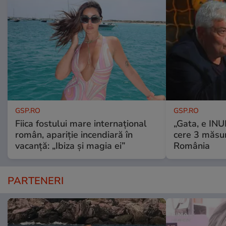
GSP.RO
GSP.RO
Fiica fostului mare internațional
„Gata, e IN
român, apariție incendiară în
cere 3 măsu
vacanță: „Ibiza și magia ei”
România
PARTENERI