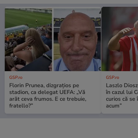
GSP.ro
GSP.ro
Florin Prunea, dizgrațios pe
Laszlo Diosz
stadion, ca delegat UEFA: „Vă
în cazul lui 
arăt ceva frumos. E ce trebuie,
curios că se
fratello?”
acum”