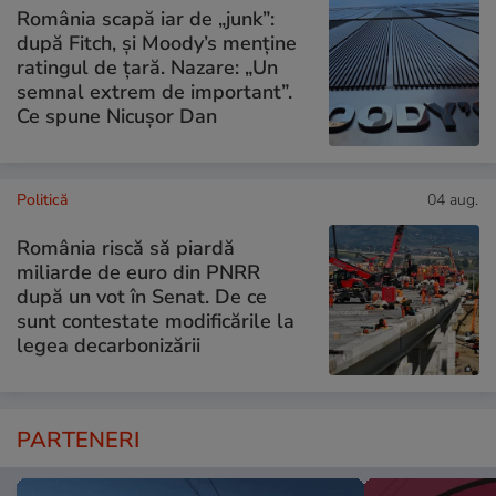
România scapă iar de „junk”:
după Fitch, și Moody’s menține
ratingul de țară. Nazare: „Un
semnal extrem de important”.
Ce spune Nicușor Dan
Politică
04 aug.
România riscă să piardă
miliarde de euro din PNRR
după un vot în Senat. De ce
sunt contestate modificările la
legea decarbonizării
PARTENERI