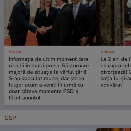
Viva.ro
Unica.ro
Informația de ultim moment care
La 2 ani de 
circulă în toată presa. Răsturnare
un cuplu ce
majoră de situație la vârful țării!
divorțează! C
S-au speculat multe, dar știrea
soția lui și-
fulger acum a venit! În urmă cu
adevărat”
doar câteva momente PSD a
făcut anunțul
GSP