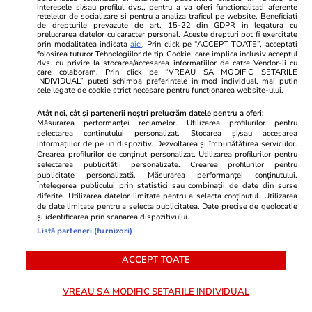
Alexandra Stan, anunț după ultima consultație
interesele si/sau profilul dvs., pentru a va oferi functionalitati aferente
retelelor de socializare si pentru a analiza traficul pe website. Beneficiati
de drepturile prevazute de art. 15-22 din GDPR in legatura cu
înainte să devină mamă: „Mai am 2 zile până
prelucrarea datelor cu caracter personal. Aceste drepturi pot fi exercitate
prin modalitatea indicata
aici
. Prin click pe “ACCEPT TOATE”, acceptati
nasc”
folosirea tuturor Tehnologiilor de tip Cookie, care implica inclusiv acceptul
dvs. cu privire la stocarea/accesarea informatiilor de catre Vendor-ii cu
care colaboram. Prin click pe “VREAU SA MODIFIC SETARILE
INDIVIDUAL” puteti schimba preferintele in mod individual, mai putin
cele legate de cookie strict necesare pentru functionarea website-ului.
Sănătate și Fitness
15:44
Înghețata proteică: o alternativă mai
Atât noi, cât și partenerii noștri prelucrăm datele pentru a oferi:
Măsurarea performanței reclamelor. Utilizarea profilurilor pentru
sănătoasă sau o schemă bună de marketing?
selectarea conținutului personalizat. Stocarea și/sau accesarea
informațiilor de pe un dispozitiv. Dezvoltarea și îmbunătățirea serviciilor.
Crearea profilurilor de conținut personalizat. Utilizarea profilurilor pentru
selectarea publicității personalizate. Crearea profilurilor pentru
Vacanțe și Cultură
15:43
publicitate personalizată. Măsurarea performanței conținutului.
Înțelegerea publicului prin statistici sau combinații de date din surse
Ziua Internațională a Pisicii. Ce trebuie să știi
diferite. Utilizarea datelor limitate pentru a selecta conținutul. Utilizarea
de date limitate pentru a selecta publicitatea. Date precise de geolocație
dacă vrei să călătorești cu animalul de
și identificarea prin scanarea dispozitivului.
companie în UE
Listă parteneri (furnizori)
ACCEPT TOATE
Citește mai multe
VREAU SA MODIFIC SETARILE INDIVIDUAL