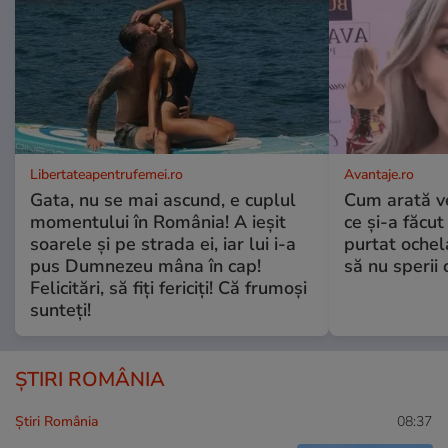
Libertateapentrufemei.ro
Avantaje.ro
Gata, nu se mai ascund, e cuplul
Cum arată v
momentului în România! A ieșit
ce și-a făcut
soarele și pe strada ei, iar lui i-a
purtat ochel
pus Dumnezeu mâna în cap!
să nu sperii c
Felicitări, să fiți fericiți! Că frumoși
sunteți!
ȘTIRI ROMÂNIA
Știri România
08:37