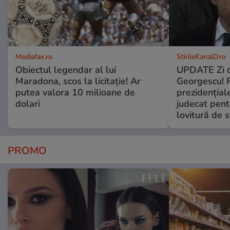
Mediafax.ro
StirileKanalD.ro
Obiectul legendar al lui
UPDATE Zi d
Maradona, scos la licitație! Ar
Georgescu! F
putea valora 10 milioane de
prezidențiale
dolari
judecat pent
lovitură de s
PROMO