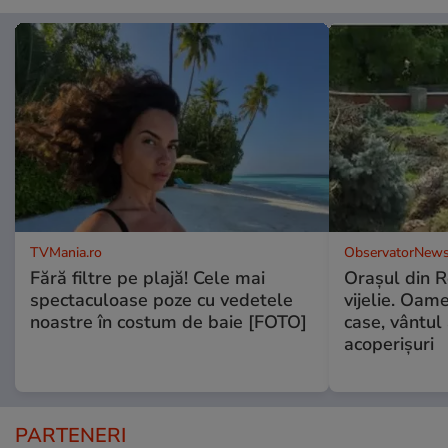
TVMania.ro
ObservatorNews
Fără filtre pe plajă! Cele mai
Oraşul din 
spectaculoase poze cu vedetele
vijelie. Oame
noastre în costum de baie [FOTO]
case, vântul
acoperişuri
PARTENERI