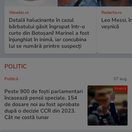
Wowbiz.ro
Redactia.ro
Detalii halucinante în cazul
Leo Messi, î
bărbatului găsit îngropat într-o
veșnică
curte din Botoșani! Marinel a fost
înjunghiat în inimă, iar concubina
lui se numără printre suspecți
POLITIC
Politică
07 aug.
Analiză
Peste 900 de foști parlamentari
încasează pensii speciale. 154
de dosare noi au fost aprobate
după o decizie CCR din 2023.
Cât ne costă lunar