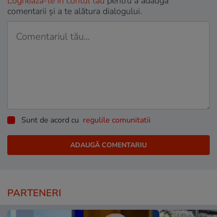
Loghează-te în contul tău
pentru a adăuga
comentarii și a te alătura dialogului.
Sunt de acord cu
regulile comunitatii
PARTENERI