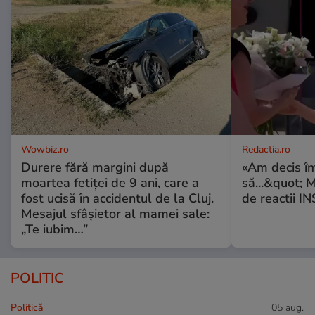
Wowbiz.ro
Redactia.ro
Durere fără margini după
«Am decis î
moartea fetiței de 9 ani, care a
să...&quot; 
fost ucisă în accidentul de la Cluj.
de reactii 
Mesajul sfâșietor al mamei sale:
„Te iubim…”
POLITIC
Politică
05 aug.