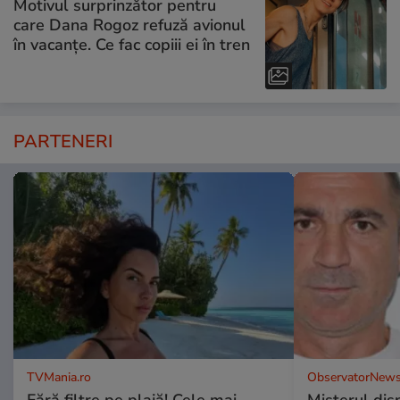
Motivul surprinzător pentru
care Dana Rogoz refuză avionul
în vacanțe. Ce fac copiii ei în tren
PARTENERI
TVMania.ro
ObservatorNews
Fără filtre pe plajă! Cele mai
Misterul disp