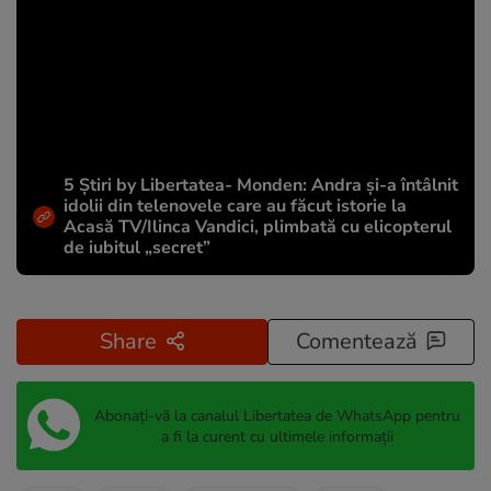
5 Știri by Libertatea- Monden: Andra și-a întâlnit
idolii din telenovele care au făcut istorie la
Acasă TV/Ilinca Vandici, plimbată cu elicopterul
de iubitul „secret”
Share
Comentează
Abonați-vă la canalul Libertatea de WhatsApp pentru
a fi la curent cu ultimele informații