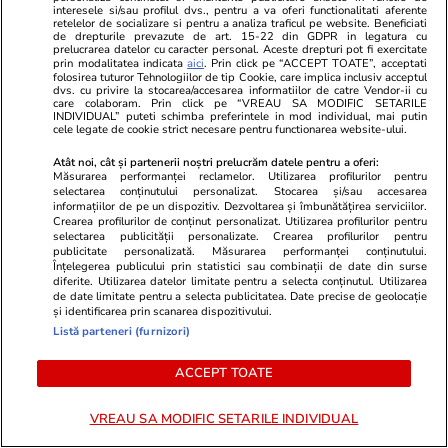
interesele si/sau profilul dvs., pentru a va oferi functionalitati aferente
retelelor de socializare si pentru a analiza traficul pe website. Beneficiati
de drepturile prevazute de art. 15-22 din GDPR in legatura cu
prelucrarea datelor cu caracter personal. Aceste drepturi pot fi exercitate
prin modalitatea indicata
aici
. Prin click pe “ACCEPT TOATE”, acceptati
folosirea tuturor Tehnologiilor de tip Cookie, care implica inclusiv acceptul
dvs. cu privire la stocarea/accesarea informatiilor de catre Vendor-ii cu
care colaboram. Prin click pe “VREAU SA MODIFIC SETARILE
INDIVIDUAL” puteti schimba preferintele in mod individual, mai putin
cele legate de cookie strict necesare pentru functionarea website-ului.
Atât noi, cât și partenerii noștri prelucrăm datele pentru a oferi:
Măsurarea performanței reclamelor. Utilizarea profilurilor pentru
selectarea conținutului personalizat. Stocarea și/sau accesarea
informațiilor de pe un dispozitiv. Dezvoltarea și îmbunătățirea serviciilor.
Crearea profilurilor de conținut personalizat. Utilizarea profilurilor pentru
ZiaruldeIasi.ro
Fanatik.ro
selectarea publicității personalizate. Crearea profilurilor pentru
Motivul interesant pentru care o
Catastrofă p
publicitate personalizată. Măsurarea performanței conținutului.
Înțelegerea publicului prin statistici sau combinații de date din surse
elevă din rural cu o medie de top
fotbalist a m
diferite. Utilizarea datelor limitate pentru a selecta conținutul. Utilizarea
la Evaluarea Națională a ales un
lovit de fulg
de date limitate pentru a selecta publicitatea. Date precise de geolocație
și identificarea prin scanarea dispozitivului.
liceu tehnologic. „Este o
Listă parteneri (furnizori)
nebuloasă și pentru noi”
ACCEPT TOATE
VREAU SA MODIFIC SETARILE INDIVIDUAL
ULTIMELE ȘTIRI