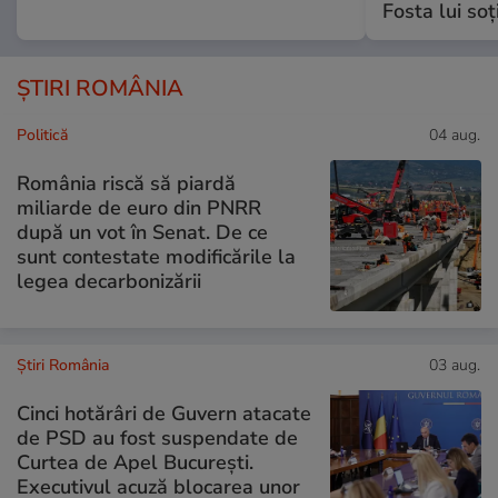
Fosta lui soț
ȘTIRI ROMÂNIA
Politică
04 aug.
România riscă să piardă
miliarde de euro din PNRR
după un vot în Senat. De ce
sunt contestate modificările la
legea decarbonizării
Știri România
03 aug.
Cinci hotărâri de Guvern atacate
de PSD au fost suspendate de
Curtea de Apel București.
Executivul acuză blocarea unor