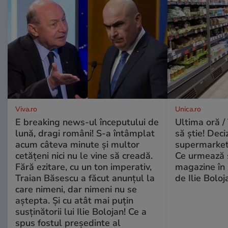
Viva.ro
Unica.ro
E breaking news-ul începutului de
Ultima oră / 
lună, dragi români! S-a întâmplat
să știe! Deci
acum câteva minute și multor
supermarketu
cetățeni nici nu le vine să creadă.
Ce urmează s
Fără ezitare, cu un ton imperativ,
magazine în 
Traian Băsescu a făcut anunțul la
de Ilie Boloj
care nimeni, dar nimeni nu se
aștepta. Și cu atât mai puțin
susținătorii lui Ilie Bolojan! Ce a
spus fostul președinte al