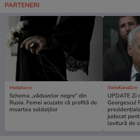
PARTENERI
Mediafax.ro
StirileKanalD.ro
Schema „văduvelor negre” din
UPDATE Zi d
Rusia. Femei acuzate că profită de
Georgescu! F
moartea soldaților
prezidențiale
judecat pent
lovitură de s