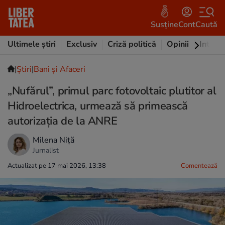
Susține
Cont
Caută
Ultimele știri
Exclusiv
Criză politică
Opinii
Intervi
|
Ştiri
|
Bani și Afaceri
„Nufărul”, primul parc fotovoltaic plutitor al
Hidroelectrica, urmează să primească
autorizația de la ANRE
Milena Niță
Jurnalist
Actualizat pe 17 mai 2026, 13:38
Comentează