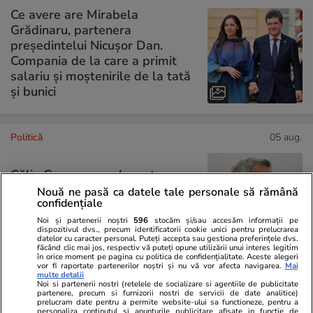
Ce avere are Mirabela
Grădinaru, partenera
președintelui Nicușor Dan.
Compania de la care a primit
salariu și moștenirile de la tată
și bunici
Politică
05 aug.
Călin Georgescu a lansat
scenarii și a acuzat „trădare”,
Nouă ne pasă ca datele tale personale să rămână
confidențiale
dacă România va trece la
moneda Euro
Noi și partenerii noștri
596
stocăm și/sau accesăm informații pe
dispozitivul dvs., precum identificatorii cookie unici pentru prelucrarea
datelor cu caracter personal. Puteți accepta sau gestiona preferințele dvs.
făcând clic mai jos, respectiv vă puteți opune utilizării unui interes legitim
în orice moment pe pagina cu politica de confidențialitate. Aceste alegeri
vor fi raportate partenerilor noștri și nu vă vor afecta navigarea.
Mai
multe detalii
Noi si partenerii nostri (retelele de socializare si agentiile de publicitate
PARTENERI
partenere, precum si furnizorii nostri de servicii de date analitice)
prelucram date pentru a permite website-ului sa functioneze, pentru a
personaliza continutul si anunturile publicitare afisate in functie de