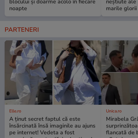
blocului și doarme acolo în fiecare
neștiute ale
noapte
marile glorii
PARTENERI
Elle.ro
Unica.ro
A ținut secret faptul că este
Mirabela Gră
însărcinată însă imaginile au ajuns
surprinzătoar
pe internet! Vedeta a fost
flancată de 