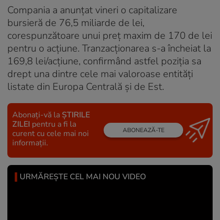
Compania a anunțat vineri o capitalizare
bursieră de 76,5 miliarde de lei,
corespunzătoare unui preț maxim de 170 de lei
pentru o acțiune. Tranzacționarea s-a încheiat la
169,8 lei/acțiune, confirmând astfel poziția sa
drept una dintre cele mai valoroase entități
listate din Europa Centrală și de Est.
Abonați-vă la
ȘTIRILE
ZILEI
pentru a fi la
ABONEAZĂ-TE
curent cu cele mai noi
informații.
URMĂREȘTE CEL MAI NOU VIDEO