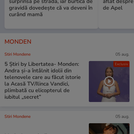
surprinsă pe stradă, iar burtica de
aflat despre
gravidă dovedește că va deveni în
de Apel
curând mamă
MONDEN
Stiri Mondene
05 aug.
5 Știri by Libertatea- Monden:
Exclusiv
Andra și-a întâlnit idolii din
telenovele care au făcut istorie
la Acasă TV/Ilinca Vandici,
plimbată cu elicopterul de
iubitul „secret”
Stiri Mondene
05 aug.