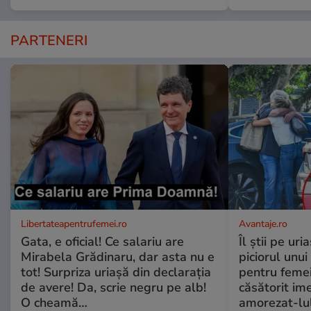
PARTENERI
Libertateapentrufemei.ro
Avantaje.ro
Gata, e oficial! Ce salariu are
Îl știi pe ur
Mirabela Grădinaru, dar asta nu e
piciorul unui
tot! Surpriza uriașă din declarația
pentru femei
de avere! Da, scrie negru pe alb!
căsătorit ime
O cheamă…
amorezat-lul