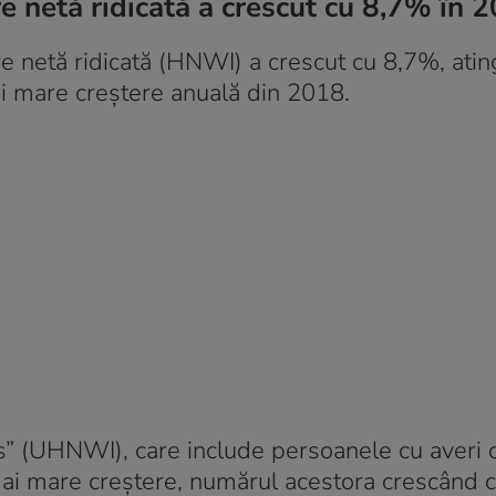
e netă ridicată a crescut cu 8,7% în 
re netă ridicată (HNWI) a crescut cu 8,7%, ati
i mare creștere anuală din 2018.
s” (UHNWI), care include persoanele cu averi 
 mai mare creștere, numărul acestora crescând 