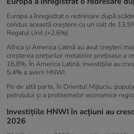
Europa a înregistrat o redresare d
Europa a înregistrat o redresare după scăd
condus această creștere cu un salt de 13,5
Regatul Unit (+2,6%).
Africa și America Latină au avut creșteri ma
creșterea prețurilor metalelor prețioase a im
16,8%. În America Latină, investițiile au cres
5,4% a averii HNWI.
Pe de altă parte, în Orientul Mijlociu, popu
petrolului și a problemelor economice regio
Investițiile HNWI în acțiuni au cres
2026