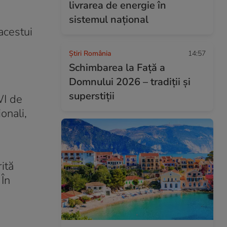
livrarea de energie în
sistemul național
acestui
Știri România
14:57
Schimbarea la Față a
Domnului 2026 – tradiții și
superstiții
WI de
onali,
ită
 În