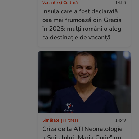
Vacanțe și Cultură
14:56
Insula care a fost declarată
cea mai frumoasă din Grecia
în 2026: mulți români o aleg
ca destinație de vacanță
Sănătate și Fitness
14:49
Criza de la ATI Neonatologie
a Spitalului „Maria Curie” nu