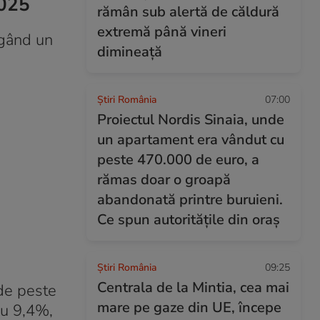
2025
rămân sub alertă de căldură
extremă până vineri
ngând un
dimineață
Știri România
07:00
Proiectul Nordis Sinaia, unde
un apartament era vândut cu
peste 470.000 de euro, a
rămas doar o groapă
abandonată printre buruieni.
Ce spun autoritățile din oraș
Știri România
09:25
Centrala de la Mintia, cea mai
de peste
mare pe gaze din UE, începe
cu 9,4%,