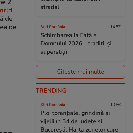
pe 2
stradal
orld
tă de
rea de
Știri România
14:57
Schimbarea la Față a
Domnului 2026 – tradiții și
superstiții
Citește mai multe
TRENDING
Știri România
10:56
Ploi torențiale, grindină și
vijelii în 34 de județe și
București. Harta zonelor care