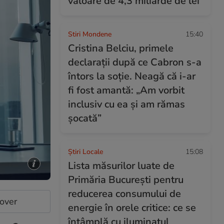
valoare de 4,3 miliarde de lei
Stiri Mondene
15:40
Cristina Belciu, primele
declarații după ce Cabron s-a
întors la soție. Neagă că i-ar
fi fost amantă: „Am vorbit
inclusiv cu ea și am rămas
șocată”
Știri Locale
15:08
Lista măsurilor luate de
Primăria București pentru
reducerea consumului de
cover
energie în orele critice: ce se
întâmplă cu iluminatul