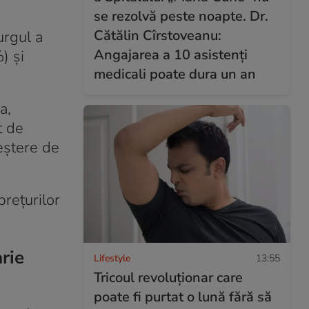
se rezolvă peste noapte. Dr.
Cătălin Cîrstoveanu:
urgul a
Angajarea a 10 asistenți
) și
medicali poate dura un an
a,
t de
reștere de
prețurilor
arie
Lifestyle
13:55
Tricoul revoluționar care
poate fi purtat o lună fără să