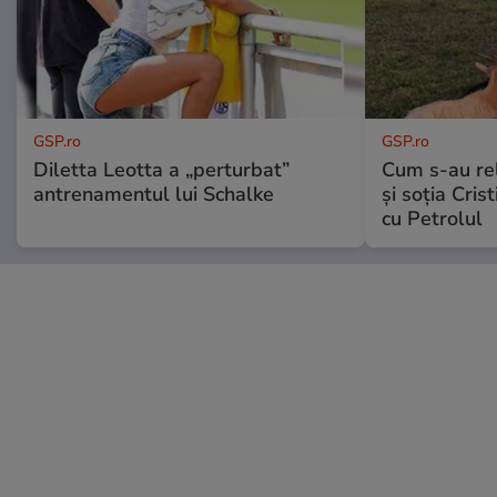
GSP.ro
GSP.ro
Diletta Leotta a „perturbat”
Cum s-au re
antrenamentul lui Schalke
și soția Cris
cu Petrolul