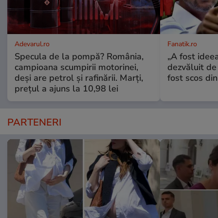
Adevarul.ro
Fanatik.ro
Specula de la pompă? România,
„A fost ideea
campioana scumpirii motorinei,
dezvăluit de
deși are petrol și rafinării. Marți,
fost scos din
prețul a ajuns la 10,98 lei
PARTENERI