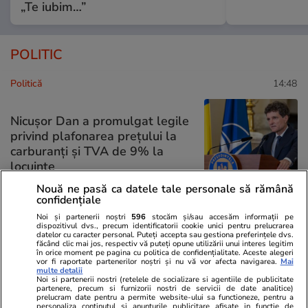
„Te iubim…”
POLITIC
Politică
14:48
Nicușor Dan a promulgat legile
privind plafonarea prețului la
carburanți și TVA de 9% la
locuințe
Nouă ne pasă ca datele tale personale să rămână
confidențiale
Noi și partenerii noștri
596
stocăm și/sau accesăm informații pe
Politică
10:32
dispozitivul dvs., precum identificatorii cookie unici pentru prelucrarea
datelor cu caracter personal. Puteți accepta sau gestiona preferințele dvs.
făcând clic mai jos, respectiv vă puteți opune utilizării unui interes legitim
în orice moment pe pagina cu politica de confidențialitate. Aceste alegeri
Marius Lazurca s-a întâlnit cu
vor fi raportate partenerilor noștri și nu vă vor afecta navigarea.
Mai
subsecretarul american al
multe detalii
Noi si partenerii nostri (retelele de socializare si agentiile de publicitate
Apărării, Elbridge Colby:
partenere, precum si furnizorii nostri de servicii de date analitice)
prelucram date pentru a permite website-ului sa functioneze, pentru a
România, pilon-cheie în noua
personaliza continutul si anunturile publicitare afisate in functie de