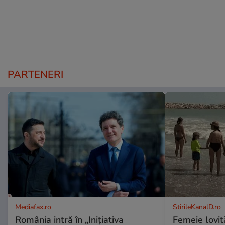
PARTENERI
Mediafax.ro
StirileKanalD.ro
România intră în „Inițiativa
Femeie lovit