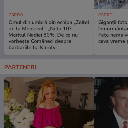
GSP.RO
GSP.RO
Omul din umbră din echipa „Zeiței
Giganții fotb
de la Montreal”: „Nota 10?
înmormântare
Meritul Nadiei 80%. De ce nu
Fețe nemaivă
vorbește Comăneci despre
ceva vreme ș
barbariile lui Karolyi
PARTENERI