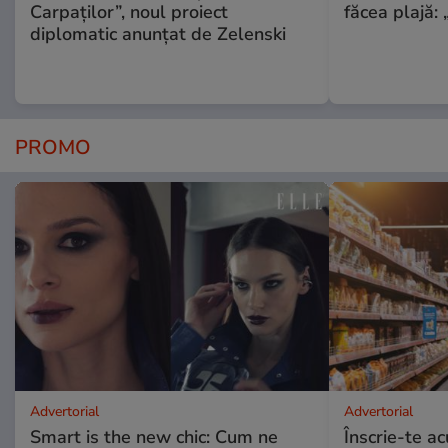
Carpaților”, noul proiect
făcea plajă: „
diplomatic anunțat de Zelenski
PROMO
Advertorial
Advertorial
Smart is the new chic: Cum ne
Înscrie-te ac