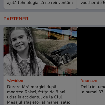
ajută tehnologia să ne reinventăm
voucher de 5
PARTENERI
Wowbiz.ro
Redactia.ro
Durere fără margini după
Doliu în lume
moartea Raisei, fetița de 9 ani
la numai 37 d
ucisă în accidentul de la Cluj.
Mesajul sfâșietor al mamei sale: