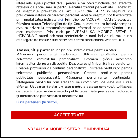
doctrină „NATO 3.0”
interesele si/sau profilul dvs., pentru a va oferi functionalitati aferente
retelelor de socializare si pentru a analiza traficul pe website. Beneficiati
de drepturile prevazute de art. 15-22 din GDPR in legatura cu
prelucrarea datelor cu caracter personal. Aceste drepturi pot fi exercitate
prin modalitatea indicata
aici
. Prin click pe “ACCEPT TOATE”, acceptati
folosirea tuturor Tehnologiilor de tip Cookie, care implica inclusiv acceptul
dvs. cu privire la stocarea/accesarea informatiilor de catre Vendor-ii cu
PARTENERI
care colaboram. Prin click pe “VREAU SA MODIFIC SETARILE
INDIVIDUAL” puteti schimba preferintele in mod individual, mai putin
cele legate de cookie strict necesare pentru functionarea website-ului.
Atât noi, cât și partenerii noștri prelucrăm datele pentru a oferi:
Măsurarea performanței reclamelor. Utilizarea profilurilor pentru
selectarea conținutului personalizat. Stocarea și/sau accesarea
informațiilor de pe un dispozitiv. Dezvoltarea și îmbunătățirea serviciilor.
Crearea profilurilor de conținut personalizat. Utilizarea profilurilor pentru
selectarea publicității personalizate. Crearea profilurilor pentru
publicitate personalizată. Măsurarea performanței conținutului.
Înțelegerea publicului prin statistici sau combinații de date din surse
diferite. Utilizarea datelor limitate pentru a selecta conținutul. Utilizarea
de date limitate pentru a selecta publicitatea. Date precise de geolocație
și identificarea prin scanarea dispozitivului.
Listă parteneri (furnizori)
ZiaruldeIasi.ro
Fanatik.ro
ACCEPT TOATE
Motivul interesant pentru care o
Meme Stoica
elevă din rural cu o medie de top
transferul n
VREAU SA MODIFIC SETARILE INDIVIDUAL
la Evaluarea Națională a ales un
„E chestiune 