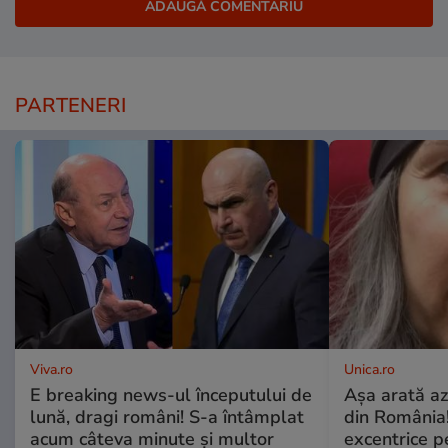
PARTENERI
Viva.ro
Unica.ro
E breaking news-ul începutului de
Așa arată az
lună, dragi români! S-a întâmplat
din România!
acum câteva minute și multor
excentrice pe