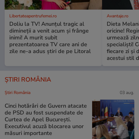
Libertateapentrufemei.ro
Avantaje.ro
Doliu la TV! Anunțul tragic al
Dieta Melan
dimineții a venit acum și frânge
oricine! Regi
inimi! A murit subit
urmează zilni
prezentatoarea TV care ani de
specialiști! 
zile ne-a adus știri de pe Litoral
fiecare zi și 
acestui stil 
ȘTIRI ROMÂNIA
Știri România
03 aug.
Cinci hotărâri de Guvern atacate
de PSD au fost suspendate de
Curtea de Apel București.
Executivul acuză blocarea unor
măsuri importante