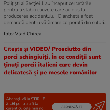
Polițiști ai Secției 1 au început cercetările
pentru a stabili cauzele care au dus la
producerea accidentului. O anchetă a fost
demarată pentru vătămare corporală din culpă.
foto: Vlad Chirea
Citește și
VIDEO/ Prosciutto din
porci schingiuiți. În ce condiții sunt
ținuți porcii italieni care devin
delicatesă și pe mesele românilor
Abonați-vă la
ȘTIRILE
ZILEI
pentru a fi la
ABONEAZĂ-TE
curent cu cele mai noi