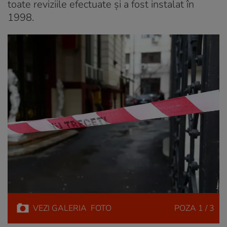
toate reviziile efectuate și a fost instalat în
1998.
VEZI
GALERIA
FOTO
POZA
1 / 3