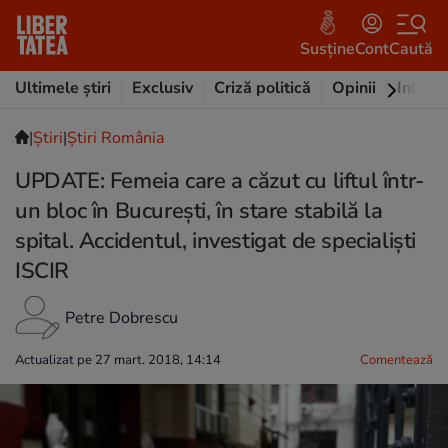
Susține
Cont
Caută
Ultimele știri
Exclusiv
Criză politică
Opinii
Intervi
|
Ştiri
|
Știri România
UPDATE: Femeia care a căzut cu liftul într-
un bloc în București, în stare stabilă la
spital. Accidentul, investigat de specialiști
ISCIR
Petre Dobrescu
Actualizat pe 27 mart. 2018, 14:14
Comentează