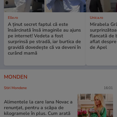
Elle.ro
Unica.ro
A ținut secret faptul că este
Mirabela Gră
însărcinată însă imaginile au ajuns
surprinzătoar
pe internet! Vedeta a fost
flancată de 
surprinsă pe stradă, iar burtica de
aflat despre
gravidă dovedește că va deveni în
de Apel
curând mamă
MONDEN
Stiri Mondene
16:01
Alimentele la care Iana Novac a
renunțat, pentru a scăpa de
kilogramele în plus. Cum arată