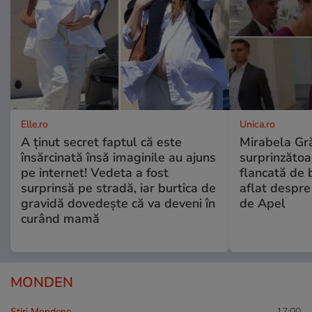
Elle.ro
Unica.ro
A ținut secret faptul că este
Mirabela Gră
însărcinată însă imaginile au ajuns
surprinzătoar
pe internet! Vedeta a fost
flancată de 
surprinsă pe stradă, iar burtica de
aflat despre
gravidă dovedește că va deveni în
de Apel
curând mamă
MONDEN
Stiri Mondene
17:00