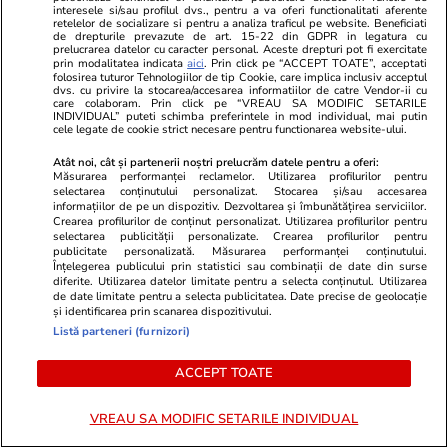
interesele si/sau profilul dvs., pentru a va oferi functionalitati aferente
Știri România
07:58
retelelor de socializare si pentru a analiza traficul pe website. Beneficiati
de drepturile prevazute de art. 15-22 din GDPR in legatura cu
Dunărea secată: armata va arunca în aer
prelucrarea datelor cu caracter personal. Aceste drepturi pot fi exercitate
prin modalitatea indicata
aici
. Prin click pe “ACCEPT TOATE”, acceptati
stânca Pârjoaia și ar putea scufunda 4 barje de
folosirea tuturor Tehnologiilor de tip Cookie, care implica inclusiv acceptul
dvs. cu privire la stocarea/accesarea informatiilor de catre Vendor-ii cu
care colaboram. Prin click pe “VREAU SA MODIFIC SETARILE
70 de metri încărcate cu pietre, pentru a devia
INDIVIDUAL” puteti schimba preferintele in mod individual, mai putin
cele legate de cookie strict necesare pentru functionarea website-ului.
cursul apei
Atât noi, cât și partenerii noștri prelucrăm datele pentru a oferi:
Măsurarea performanței reclamelor. Utilizarea profilurilor pentru
selectarea conținutului personalizat. Stocarea și/sau accesarea
Știri România
18:33
informațiilor de pe un dispozitiv. Dezvoltarea și îmbunătățirea serviciilor.
Crearea profilurilor de conținut personalizat. Utilizarea profilurilor pentru
Rezultatele loto din 2 august 2026. Numerele
selectarea publicității personalizate. Crearea profilurilor pentru
publicitate personalizată. Măsurarea performanței conținutului.
câștigătoare extrase duminică
Înțelegerea publicului prin statistici sau combinații de date din surse
diferite. Utilizarea datelor limitate pentru a selecta conținutul. Utilizarea
de date limitate pentru a selecta publicitatea. Date precise de geolocație
și identificarea prin scanarea dispozitivului.
Listă parteneri (furnizori)
ACCEPT TOATE
VREAU SA MODIFIC SETARILE INDIVIDUAL