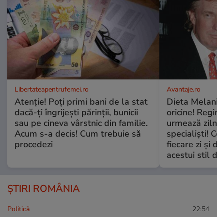
Libertateapentrufemei.ro
Avantaje.ro
Atenție! Poți primi bani de la stat
Dieta Melan
dacă-ți îngrijești părinții, bunicii
oricine! Regi
sau pe cineva vârstnic din familie.
urmează zilni
Acum s-a decis! Cum trebuie să
specialiști! 
procedezi
fiecare zi și 
acestui stil 
ȘTIRI ROMÂNIA
Politică
22:54