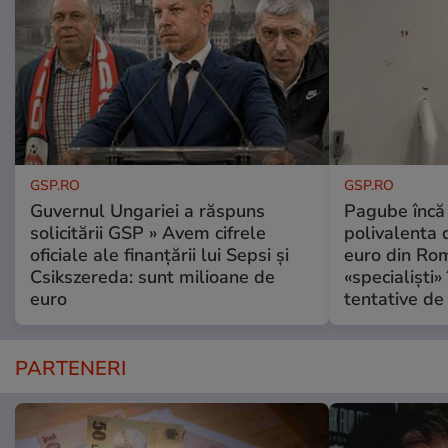
GSP.RO
GSP.RO
Guvernul Ungariei a răspuns
Pagube încă 
solicitării GSP » Avem cifrele
polivalenta 
oficiale ale finanțării lui Sepsi și
euro din Rom
Csikszereda: sunt milioane de
«specialiști»
euro
tentative de 
PARTENERI