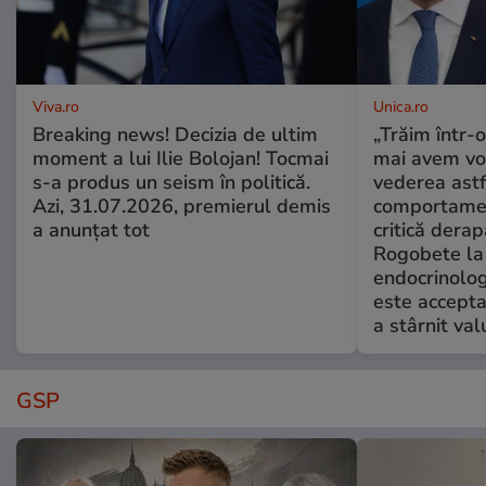
Viva.ro
Unica.ro
Breaking news! Decizia de ultim
„Trăim într-
moment a lui Ilie Bolojan! Tocmai
mai avem vo
s-a produs un seism în politică.
vederea astf
Azi, 31.07.2026, premierul demis
comportamen
a anunțat tot
critică derap
Rogobete la
endocrinolog
este accepta
a stârnit valu
GSP