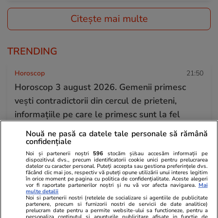
Citește mai multe
TRENDING
Horoscop
21:50
Horoscop 3 august 2026. Gemenii primesc
vești contradictorii din cercul de prieteni,
informațiile pe care le primesc sunt la fel
Nouă ne pasă ca datele tale personale să rămână
confidențiale
Știri România
16:00
Noi și partenerii noștri
596
stocăm și/sau accesăm informații pe
Meseria pe care o practică doar patru români.
dispozitivul dvs., precum identificatorii cookie unici pentru prelucrarea
datelor cu caracter personal. Puteți accepta sau gestiona preferințele dvs.
Cum a ajuns Monica Bogdan instructoare de
făcând clic mai jos, respectiv vă puteți opune utilizării unui interes legitim
în orice moment pe pagina cu politica de confidențialitate. Aceste alegeri
delfini de la Constanța: „În niciun caz nu sunt
vor fi raportate partenerilor noștri și nu vă vor afecta navigarea.
Mai
multe detalii
constrânși sau obligați să facă ceva”
Noi si partenerii nostri (retelele de socializare si agentiile de publicitate
partenere, precum si furnizorii nostri de servicii de date analitice)
prelucram date pentru a permite website-ului sa functioneze, pentru a
personaliza continutul si anunturile publicitare afisate in functie de