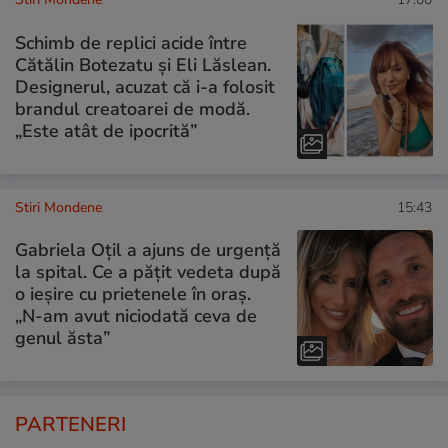
Schimb de replici acide între
Cătălin Botezatu și Eli Lăslean.
Designerul, acuzat că i-a folosit
brandul creatoarei de modă.
„Este atât de ipocrită”
Stiri Mondene
15:43
Gabriela Oțil a ajuns de urgență
la spital. Ce a pățit vedeta după
o ieșire cu prietenele în oraș.
„N-am avut niciodată ceva de
genul ăsta”
PARTENERI