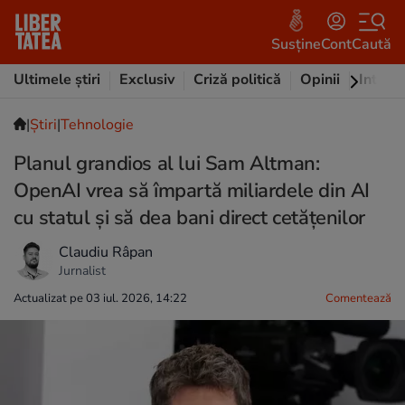
Susține
Cont
Caută
Ultimele știri
Exclusiv
Criză politică
Opinii
Intervi
|
Ştiri
|
Tehnologie
Planul grandios al lui Sam Altman:
OpenAI vrea să împartă miliardele din AI
cu statul și să dea bani direct cetățenilor
Claudiu Râpan
Jurnalist
Actualizat pe 03 iul. 2026, 14:22
Comentează