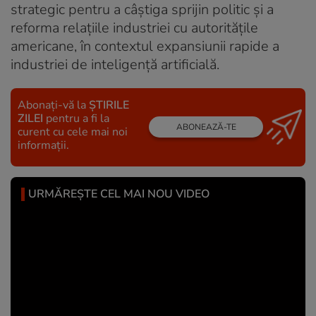
strategic pentru a câștiga sprijin politic și a
reforma relațiile industriei cu autoritățile
americane, în contextul expansiunii rapide a
industriei de inteligență artificială.
Abonați-vă la
ȘTIRILE
ZILEI
pentru a fi la
ABONEAZĂ-TE
curent cu cele mai noi
informații.
URMĂREȘTE CEL MAI NOU VIDEO