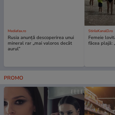
Mediafax.ro
StirileKanalD.ro
Rusia anunță descoperirea unui
Femeie lovit
mineral rar „mai valoros decât
făcea plajă: „
aurul”
PROMO