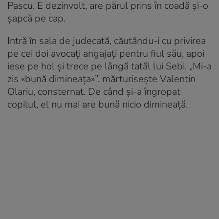
Pascu. E dezinvolt, are părul prins în coadă şi-o
şapcă pe cap.
Intră în sala de judecată, căutându-i cu privirea
pe cei doi avocaţi angajaţi pentru fiul său, apoi
iese pe hol şi trece pe lângă tatăl lui Sebi. „Mi-a
zis «bună dimineaţa»”, mărturiseşte Valentin
Olariu, consternat. De când şi-a îngropat
copilul, el nu mai are bună nicio dimineaţă.