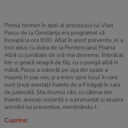
Primul termen în apel al procesului lui Vlad
Pascu de la Constanţa era programat să
înceapă la ora 9:00. Aflat în arest preventiv, el a
fost adus cu duba de la Penitenciarul Poarta
Albă cu jumătate de oră mai devreme. Îmbrăcat
într-o geacă neagră de fâş, cu o pungă albă în
mână, Pascu a coborât pe uşa din spate a
maşinii, în pas vioi, şi a mers spre locul în care
sunt ţinuţi arestaţii înainte de a fi băgaţi în sala
de judecată. Ştia drumul căci, cu câteva zile
înainte, aceeaşi instanţă s-a pronunţat şi asupra
arestării lui preventive, menţinându-l.
Cuprins: