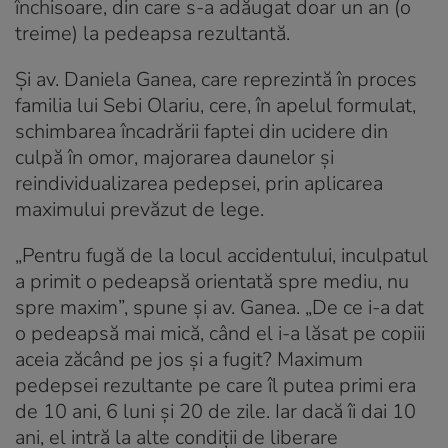
închisoare, din care s-a adăugat doar un an (o
treime) la pedeapsa rezultantă.
Şi av. Daniela Ganea, care reprezintă în proces
familia lui Sebi Olariu, cere, în apelul formulat,
schimbarea încadrării faptei din ucidere din
culpă în omor, majorarea daunelor şi
reindividualizarea pedepsei, prin aplicarea
maximului prevăzut de lege.
„Pentru fugă de la locul accidentului, inculpatul
a primit o pedeapsă orientată spre mediu, nu
spre maxim”, spune şi av. Ganea. „De ce i-a dat
o pedeapsă mai mică, când el i-a lăsat pe copiii
aceia zăcând pe jos şi a fugit? Maximum
pedepsei rezultante pe care îl putea primi era
de 10 ani, 6 luni şi 20 de zile. Iar dacă îi dai 10
ani, el intră la alte condiţii de liberare