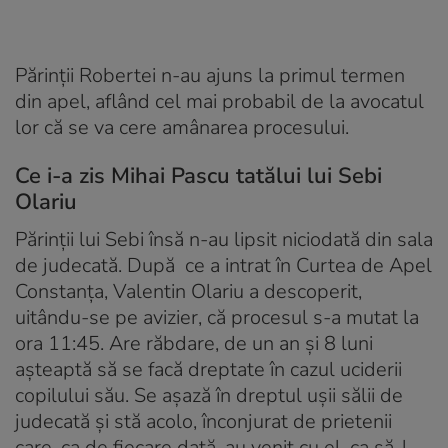
Părinţii Robertei n-au ajuns la primul termen
din apel, aflând cel mai probabil de la avocatul
lor că se va cere amânarea procesului.
Ce i-a zis Mihai Pascu tatălui lui Sebi
Olariu
Părinţii lui Sebi însă n-au lipsit niciodată din sala
de judecată. După ce a intrat în Curtea de Apel
Constanţa, Valentin Olariu a descoperit,
uitându-se pe avizier, că procesul s-a mutat la
ora 11:45. Are răbdare, de un an şi 8 luni
așteaptă să se facă dreptate în cazul uciderii
copilului său. Se aşază în dreptul uşii sălii de
judecată şi stă acolo, înconjurat de prietenii
care, ca de fiecare dată, au venit cu el, ca să-l