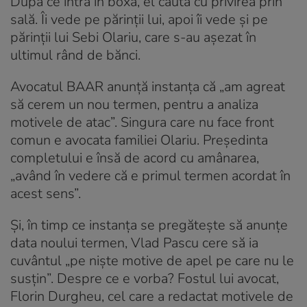
După ce intră în boxă, el caută cu privirea prin
sală. Îi vede pe părinţii lui, apoi îi vede şi pe
părinţii lui Sebi Olariu, care s-au aşezat în
ultimul rând de bănci.
Avocatul BAAR anunţă instanţa că „am agreat
să cerem un nou termen, pentru a analiza
motivele de atac”. Singura care nu face front
comun e avocata familiei Olariu. Preşedinta
completului e însă de acord cu amânarea,
„având în vedere că e primul termen acordat în
acest sens”.
Şi, în timp ce instanţa se pregăteşte să anunţe
data noului termen, Vlad Pascu cere să ia
cuvântul „pe nişte motive de apel pe care nu le
susţin”. Despre ce e vorba? Fostul lui avocat,
Florin Durgheu, cel care a redactat motivele de