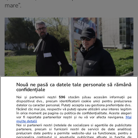
mare”.
Nouă ne pasă ca datele tale personale să rămână
confidențiale
Noi și partenerii noștri
596
stocăm și/sau accesăm informații pe
dispozitivul dvs., precum identificatorii cookie unici pentru prelucrarea
datelor cu caracter personal. Puteți accepta sau gestiona preferințele dvs.
Mihai Pascu
făcând clic mai jos, respectiv vă puteți opune utilizării unui interes legitim
în orice moment pe pagina cu politica de confidențialitate. Aceste alegeri
vor fi raportate partenerilor noștri și nu vă vor afecta navigarea.
Mai
Ulterior,
el a acceptat să răspundă la câteva
multe detalii
Noi si partenerii nostri (retelele de socializare si agentiile de publicitate
întrebări
şi a explicat că „nu sunt decât un
partenere, precum si furnizorii nostri de servicii de date analitice)
prelucram date pentru a permite website-ului sa functioneze, pentru a
părinte, ca toți părinții. Și ca părinții copiilor
personaliza continutul si anunturile publicitare afisate in functie de