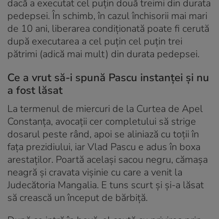
dacă a executat cel puțin două treimi din durata
pedepsei. În schimb, în cazul închisorii mai mari
de 10 ani, liberarea condiţionată poate fi cerută
după executarea a cel puțin cel puțin trei
pătrimi (adică mai mult) din durata pedepsei.
Ce a vrut să-i spună Pascu instanţei şi nu
a fost lăsat
La termenul de miercuri de la Curtea de Apel
Constanţa, avocaţii cer completului să strige
dosarul peste rând, apoi se aliniază cu toţii în
faţa prezidiului, iar Vlad Pascu e adus în boxa
arestaţilor. Poartă acelaşi sacou negru, cămaşa
neagră şi cravata vişinie cu care a venit la
Judecătoria Mangalia. E tuns scurt şi şi-a lăsat
să crească un început de bărbiţă.