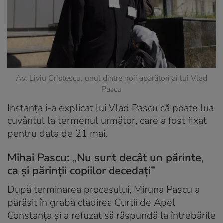
Av. Liviu Cristescu, unul dintre noii apărători ai lui Vlad
Pascu
Instanţa i-a explicat lui Vlad Pascu că poate lua
cuvântul la termenul următor, care a fost fixat
pentru data de 21 mai.
Mihai Pascu: „Nu sunt decât un părinte,
ca şi părinții copiilor decedați”
După terminarea procesului, Miruna Pascu a
părăsit în grabă clădirea Curţii de Apel
Constanţa şi a refuzat să răspundă la întrebările