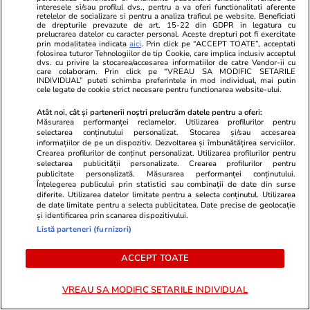
interesele si/sau profilul dvs., pentru a va oferi functionalitati aferente
decedați, şi ca părinții victimelor”.
retelelor de socializare si pentru a analiza traficul pe website. Beneficiati
de drepturile prevazute de art. 15-22 din GDPR in legatura cu
prelucrarea datelor cu caracter personal. Aceste drepturi pot fi exercitate
Referindu-se la întâlnirea cu familia lui Sebi
prin modalitatea indicata
aici
. Prin click pe “ACCEPT TOATE”, acceptati
folosirea tuturor Tehnologiilor de tip Cookie, care implica inclusiv acceptul
Olariu, tatăl lui Vlad Pascu a declarat că „este
dvs. cu privire la stocarea/accesarea informatiilor de catre Vendor-ii cu
care colaboram. Prin click pe “VREAU SA MODIFIC SETARILE
prima zi în care am dat ochii cu ei. Ce pot să
INDIVIDUAL” puteti schimba preferintele in mod individual, mai putin
cele legate de cookie strict necesare pentru functionarea website-ului.
spun este că… Nu este un lucru care să aducă…,
Atât noi, cât și partenerii noștri prelucrăm datele pentru a oferi:
un lucru fericit, în a mă vedea cu părinții
Măsurarea performanței reclamelor. Utilizarea profilurilor pentru
selectarea conținutului personalizat. Stocarea și/sau accesarea
respectivi, și este un lucru normal. Din cauza
informațiilor de pe un dispozitiv. Dezvoltarea și îmbunătățirea serviciilor.
incidentului respectiv, nu dintr-alte motive.”
Crearea profilurilor de conținut personalizat. Utilizarea profilurilor pentru
selectarea publicității personalizate. Crearea profilurilor pentru
publicitate personalizată. Măsurarea performanței conținutului.
Cum s-a întâmplat accidentul mortal de
Înțelegerea publicului prin statistici sau combinații de date din surse
diferite. Utilizarea datelor limitate pentru a selecta conținutul. Utilizarea
lângă Vama Veche
de date limitate pentru a selecta publicitatea. Date precise de geolocație
și identificarea prin scanarea dispozitivului.
În noaptea de 19 august 2023, la ora 05:20,
Listă parteneri (furnizori)
Vlad Pascu, aflat sub influenţa drogurilor şi la
ACCEPT TOATE
volanul unui Mercedes decapotabil, a intrat cu
peste 100 km/h într-un grup de tineri care
VREAU SA MODIFIC SETARILE INDIVIDUAL
mergeau pe marginea drumului ce leagă Vama