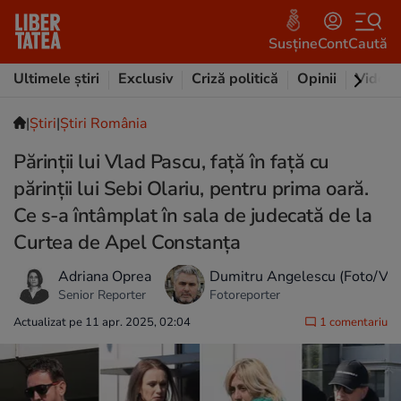
Susține
Cont
Caută
Ultimele știri
Exclusiv
Criză politică
Opinii
Video
|
Ştiri
|
Știri România
Părinţii lui Vlad Pascu, faţă în faţă cu
părinţii lui Sebi Olariu, pentru prima oară.
Ce s-a întâmplat în sala de judecată de la
Curtea de Apel Constanţa
Adriana Oprea
Dumitru Angelescu (Foto/Vid
Senior Reporter
Fotoreporter
Actualizat pe 11 apr. 2025, 02:04
1 comentariu