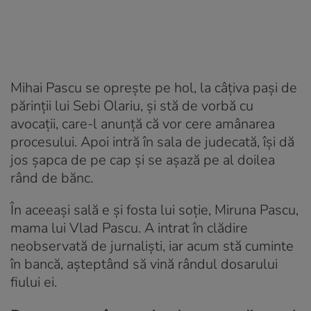
Mihai Pascu se opreşte pe hol, la câţiva paşi de
părinţii lui Sebi Olariu, şi stă de vorbă cu
avocaţii, care-l anunţă că vor cere amânarea
procesului. Apoi intră în sala de judecată, îşi dă
jos şapca de pe cap şi se aşază pe al doilea
rând de bănc.
În aceeaşi sală e şi fosta lui soţie, Miruna Pascu,
mama lui Vlad Pascu. A intrat în clădire
neobservată de jurnalişti, iar acum stă cuminte
în bancă, aşteptând să vină rândul dosarului
fiului ei.