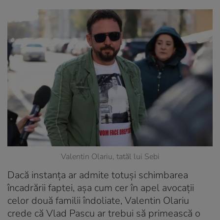
Valentin Olariu, tatăl lui Sebi
Dacă instanţa ar admite totuşi schimbarea
încadrării faptei, aşa cum cer în apel avocaţii
celor două familii îndoliate, Valentin Olariu
crede că Vlad Pascu ar trebui să primească o