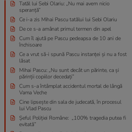
Tatăl lui Sebi Olariu: „Nu mai avem nicio
speranţă”
Ce i-a zis Mihai Pascu tatălui lui Sebi Olariu
De ce s-a amânat primul termen din apel
Cum îl ajută pe Pascu pedeapsa de 10 ani de
închisoare
Ce a vrut să-i spună Pascu instanţei şi nu a fost
lăsat
Mihai Pascu: „Nu sunt decât un părinte, ca şi
părinții copiilor decedați”
Cum s-a întâmplat accidentul mortal de lângă
Vama Veche
Cine lipseşte din sala de judecată, în procesul
lui Vlad Pascu
Șeful Poliției Române: „100% tragedia putea fi
evitată”