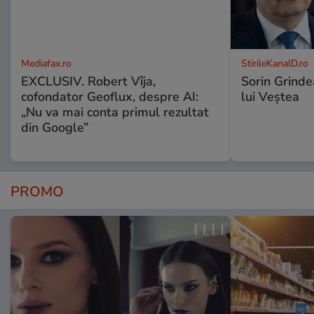
Mediafax.ro
StirileKanalD.ro
EXCLUSIV. Robert Vîja,
Sorin Grinde
cofondator Geoflux, despre AI:
lui Veștea
„Nu va mai conta primul rezultat
din Google”
PROMO