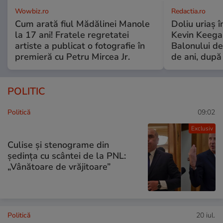
Wowbiz.ro
Redactia.ro
Cum arată fiul Mădălinei Manole
Doliu uriaș î
la 17 ani! Fratele regretatei
Kevin Keegan
artiste a publicat o fotografie în
Balonului de
premieră cu Petru Mircea Jr.
de ani, după
POLITIC
Politică
09:02
Exclusiv
Culise și stenograme din
ședința cu scântei de la PNL:
„Vânătoare de vrăjitoare”
Politică
20 iul.