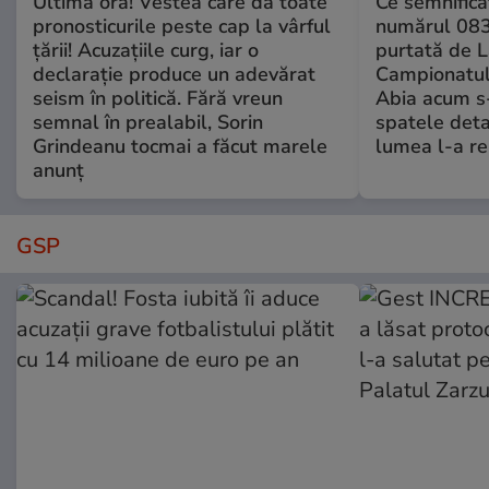
Ultima oră! Vestea care dă toate
Ce semnificaț
pronosticurile peste cap la vârful
numărul 083
țării! Acuzațiile curg, iar o
purtată de L
declarație produce un adevărat
Campionatul
seism în politică. Fără vreun
Abia acum s-
semnal în prealabil, Sorin
spatele deta
Grindeanu tocmai a făcut marele
lumea l-a r
anunț
GSP