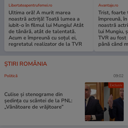
Libertateapentrufemei.ro
Avantaje.ro
Ultima oră! A murit marea
Trist, foarte
noastră actriță! Toată lumea a
împreună, în
iubit-o în filmul lui Mungiu! Atât
noastră actri
de tânără, atât de talentată.
lui Mungiu, ș
Acum e împreună cu soțul ei,
TVR au fost 
regretatul realizator de la TVR
până când mo
ȘTIRI ROMÂNIA
Politică
09:02
Exclusiv
Culise și stenograme din
ședința cu scântei de la PNL:
„Vânătoare de vrăjitoare”