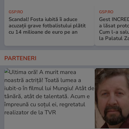
GSP.RO
GSP.RO
Scandal! Fosta iubită îi aduce
Gest INCRED
acuzații grave fotbalistului plătit
a lăsat prot
cu 14 milioane de euro pe an
Cum l-a salu
la Palatul Z
PARTENERI