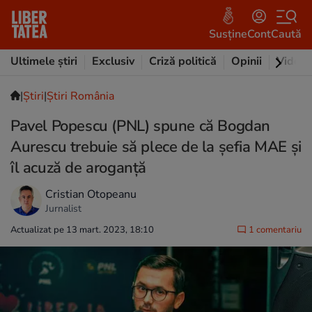
Susține
Cont
Caută
Ultimele știri
Exclusiv
Criză politică
Opinii
Video
|
Ştiri
|
Știri România
Pavel Popescu (PNL) spune că Bogdan
Aurescu trebuie să plece de la şefia MAE și
îl acuză de aroganță
Cristian Otopeanu
Jurnalist
Actualizat pe 13 mart. 2023, 18:10
1 comentariu