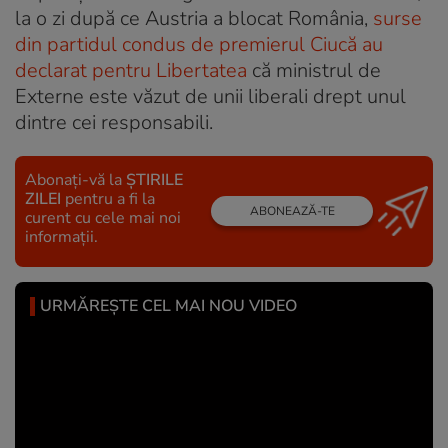
la o zi după ce Austria a blocat România,
surse
din partidul condus de premierul Ciucă au
declarat pentru Libertatea
că ministrul de
Externe este văzut de unii liberali drept unul
dintre cei responsabili.
Abonați-vă la
ȘTIRILE
ZILEI
pentru a fi la
ABONEAZĂ-TE
curent cu cele mai noi
informații.
URMĂREȘTE CEL MAI NOU VIDEO