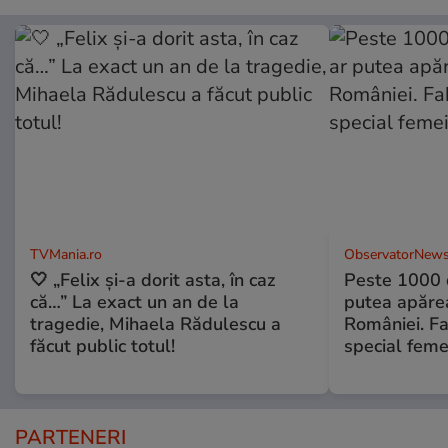
TVMania.ro
ObservatorNews
🤍 „Felix și-a dorit asta, în caz
Peste 1000 
că…” La exact un an de la
putea apărea
tragedie, Mihaela Rădulescu a
României. Fa
făcut public totul!
special feme
PARTENERI