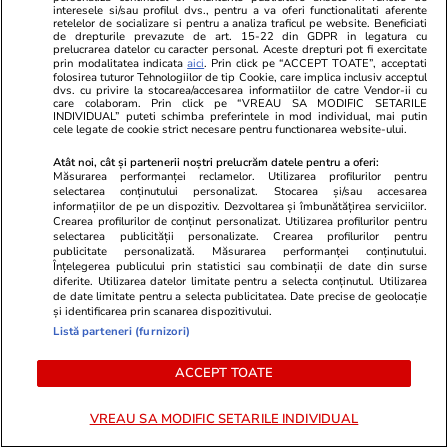
interesele si/sau profilul dvs., pentru a va oferi functionalitati aferente
ZiaruldeIasi.ro
Fanatik.ro
retelelor de socializare si pentru a analiza traficul pe website. Beneficiati
de drepturile prevazute de art. 15-22 din GDPR in legatura cu
Proiectul imobiliar pregătit lângă
Jucătorul de
prelucrarea datelor cu caracter personal. Aceste drepturi pot fi exercitate
Lidl Moara de Foc este scos la
lipici la ofer
prin modalitatea indicata
aici
. Prin click pe “ACCEPT TOATE”, acceptati
folosirea tuturor Tehnologiilor de tip Cookie, care implica inclusiv acceptul
vânzare. Dezvoltatorul este
primele 5 li
dvs. cu privire la stocarea/accesarea informatiilor de catre Vendor-ii cu
care colaboram. Prin click pe “VREAU SA MODIFIC SETARILE
asociat în piață cu un alt proiect
INDIVIDUAL” puteti schimba preferintele in mod individual, mai putin
de anvergură
cele legate de cookie strict necesare pentru functionarea website-ului.
Atât noi, cât și partenerii noștri prelucrăm datele pentru a oferi:
Măsurarea performanței reclamelor. Utilizarea profilurilor pentru
selectarea conținutului personalizat. Stocarea și/sau accesarea
informațiilor de pe un dispozitiv. Dezvoltarea și îmbunătățirea serviciilor.
ULTIMELE ȘTIRI
Crearea profilurilor de conținut personalizat. Utilizarea profilurilor pentru
selectarea publicității personalizate. Crearea profilurilor pentru
publicitate personalizată. Măsurarea performanței conținutului.
Știri România
11:05
Înțelegerea publicului prin statistici sau combinații de date din surse
diferite. Utilizarea datelor limitate pentru a selecta conținutul. Utilizarea
Românii care călătoresc în Italia ar putea
de date limitate pentru a selecta publicitatea. Date precise de geolocație
și identificarea prin scanarea dispozitivului.
rămâne blocați în aeroporturi: e grevă
Listă parteneri (furnizori)
generală de 24 de ore
ACCEPT TOATE
Lifestyle
11:04
VREAU SA MODIFIC SETARILE INDIVIDUAL
Ghidul udării corecte pe timp de caniculă: când,