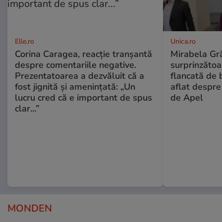
Elle.ro
Unica.ro
Corina Caragea, reacție tranșantă
Mirabela Gră
despre comentariile negative.
surprinzătoar
Prezentatoarea a dezvăluit că a
flancată de 
fost jignită și amenințată: „Un
aflat despre
lucru cred că e important de spus
de Apel
clar...”
MONDEN