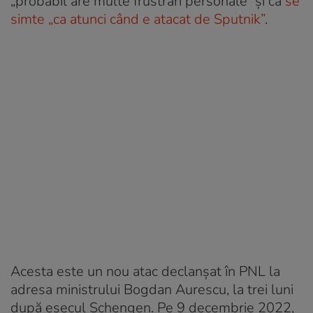
„probabil are multe frustrări personale” și că
se
simte „ca atunci când e atacat de Sputnik”
.
Acesta este un nou atac declanșat în PNL la
adresa ministrului Bogdan Aurescu, la trei luni
după eșecul Schengen. Pe 9 decembrie 2022,