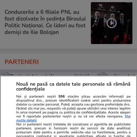
Conducerile a 6 filiale PNL au
fost dizolvate în ședința Biroului
Politic Național. Ce lideri au fost
demiși de Ilie Bolojan
PARTENERI
Nouă ne pasă ca datele tale personale să rămână
confidențiale
Noi și partenerii noștri
596
stocăm și/sau accesăm informații pe
dispozitivul dvs., precum identificatorii cookie unici pentru prelucrarea
datelor cu caracter personal. Puteți accepta sau gestiona preferințele dvs.
făcând clic mai jos, respectiv vă puteți opune utilizării unui interes legitim
în orice moment pe pagina cu politica de confidențialitate. Aceste alegeri
vor fi raportate partenerilor noștri și nu vă vor afecta navigarea.
Mai
multe detalii
Noi si partenerii nostri (retelele de socializare si agentiile de publicitate
partenere, precum si furnizorii nostri de servicii de date analitice)
prelucram date pentru a permite website-ului sa functioneze, pentru a
personaliza continutul si anunturile publicitare afisate in functie de