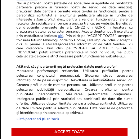
femei
Noi si partenerii nostri (retelele de socializare si agentiile de publicitate
Gazeta Sporturilor
Imobiliare.ro
partenere, precum si furnizorii nostri de servicii de date analitice)
Unica.ro
prelucram date pentru a permite website-ului sa functioneze, pentru a
Stiri mondene
Jobradar24
personaliza continutul si anunturile publicitare afisate in functie de
Program TV
Calculator sarcina
Imoradar24
interesele si/sau profilul dvs., pentru a va oferi functionalitati aferente
retelelor de socializare si pentru a analiza traficul pe website. Beneficiati
Avantaje
Ajută Copiii
Colecții Libertatea
de drepturile prevazute de art. 15-22 din GDPR in legatura cu
prelucrarea datelor cu caracter personal. Aceste drepturi pot fi exercitate
prin modalitatea indicata
aici
. Prin click pe “ACCEPT TOATE”, acceptati
Pariază responsabil! Decizia ONJN nr. 821/25.09.2025.
folosirea tuturor Tehnologiilor de tip Cookie, care implica inclusiv acceptul
Jocurile de noroc sunt interzise minorilor.
dvs. cu privire la stocarea/accesarea informatiilor de catre Vendor-ii cu
care colaboram. Prin click pe “VREAU SA MODIFIC SETARILE
INDIVIDUAL” puteti schimba preferintele in mod individual, mai putin
cele legate de cookie strict necesare pentru functionarea website-ului.
© 2026 Ringier Romania. Toate drepturile rezervate
Atât noi, cât și partenerii noștri prelucrăm datele pentru a oferi:
Măsurarea performanței reclamelor. Utilizarea profilurilor pentru
selectarea conținutului personalizat. Stocarea și/sau accesarea
informațiilor de pe un dispozitiv. Dezvoltarea și îmbunătățirea serviciilor.
Crearea profilurilor de conținut personalizat. Utilizarea profilurilor pentru
Actualizare preferințe cookies
selectarea publicității personalizate. Crearea profilurilor pentru
publicitate personalizată. Măsurarea performanței conținutului.
Înțelegerea publicului prin statistici sau combinații de date din surse
diferite. Utilizarea datelor limitate pentru a selecta conținutul. Utilizarea
de date limitate pentru a selecta publicitatea. Date precise de geolocație
și identificarea prin scanarea dispozitivului.
Listă parteneri (furnizori)
ACCEPT TOATE