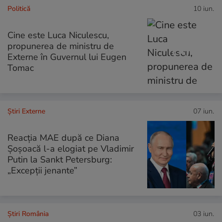
Politică
10 iun.
Cine este Luca Niculescu,
propunerea de ministru de
Externe în Guvernul lui Eugen
Tomac
Știri Externe
07 iun.
Reacția MAE după ce Diana
Șoșoacă l-a elogiat pe Vladimir
Putin la Sankt Petersburg:
„Excepții jenante”
Știri România
03 iun.