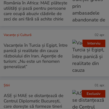
România în Africa: MAE plătește
utilități și pază pentru persoane
care ocupă abuziv clădirile de
zeci de ani fără să achite chirie
Vacanțe și Cultură
02 apr.
Interviu
Vacanțele în Turcia și Egipt, între
panică și realitate din cauza
războiului din Iran. Agenție de
turism: „Nu este un fenomen
generalizat”
Ştiri
01 apr.
Exclusiv
ASE și MAE se distanțează de
Centrul Diplomatic București,
care dorește să formeze tineri