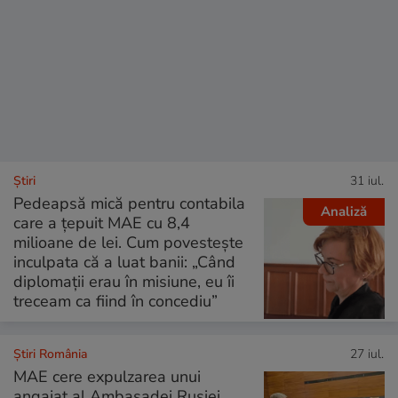
Ştiri
31 iul.
Pedeapsă mică pentru contabila
Analiză
care a țepuit MAE cu 8,4
milioane de lei. Cum povestește
inculpata că a luat banii: „Când
diplomații erau în misiune, eu îi
treceam ca fiind în concediu”
Știri România
27 iul.
MAE cere expulzarea unui
angajat al Ambasadei Rusiei,