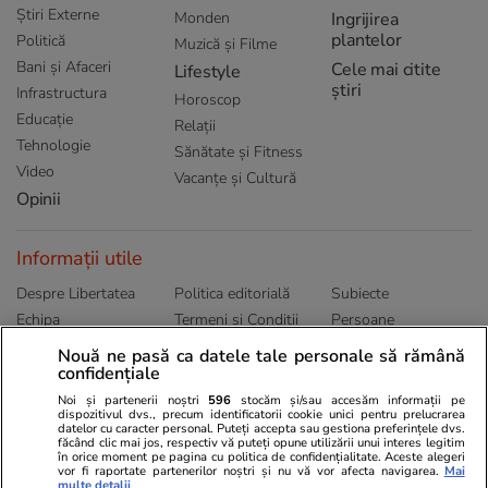
Știri Externe
Monden
Ingrijirea
plantelor
Politică
Muzică și Filme
Bani și Afaceri
Cele mai citite
Lifestyle
știri
Infrastructura
Horoscop
Educație
Relații
Tehnologie
Sănătate și Fitness
Video
Vacanțe și Cultură
Opinii
Informații utile
Despre Libertatea
Politica editorială
Subiecte
Echipa
Termeni și Conditii
Persoane
Publicitate
Abonamente
Sitemap
Nouă ne pasă ca datele tale personale să rămână
Politica de
Autori
confidențiale
confidențialitate
Noi și partenerii noștri
596
stocăm și/sau accesăm informații pe
dispozitivul dvs., precum identificatorii cookie unici pentru prelucrarea
datelor cu caracter personal. Puteți accepta sau gestiona preferințele dvs.
Ringier România
făcând clic mai jos, respectiv vă puteți opune utilizării unui interes legitim
în orice moment pe pagina cu politica de confidențialitate. Aceste alegeri
vor fi raportate partenerilor noștri și nu vă vor afecta navigarea.
Mai
Libertatea pentru
ELLE
Locuri de muncă
multe detalii