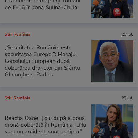
fost doborâtă de piloții români
de F-16 în zona Sulina-Chilia
Știri România
25 iul.
„Securitatea României este
securitatea Europei”: Mesajul
Consiliului European după
doborârea dronelor din Sfântu
Gheorghe și Padina
Știri România
25 iul.
Reacția Oanei Țoiu după a doua
dronă doborâtă în România : „Nu
sunt un accident, sunt un tipar”