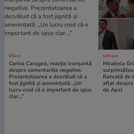
Elle.ro
Unica.ro
Corina Caragea, reacție tranșantă
Mirabela Gră
despre comentariile negative.
surprinzătoar
Prezentatoarea a dezvăluit că a
flancată de 
fost jignită și amenințată: „Un
aflat despre
lucru cred că e important de spus
de Apel
clar...”