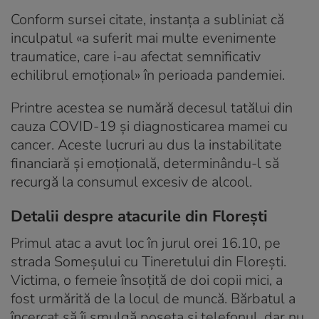
Conform sursei citate, instanța a subliniat că
inculpatul «a suferit mai multe evenimente
traumatice, care i-au afectat semnificativ
echilibrul emoțional» în perioada pandemiei.
Printre acestea se numără decesul tatălui din
cauza COVID-19 și diagnosticarea mamei cu
cancer. Aceste lucruri au dus la instabilitate
financiară și emoțională, determinându-l să
recurgă la consumul excesiv de alcool.
Detalii despre atacurile din Florești
Primul atac a avut loc în jurul orei 16.10, pe
strada Someșului cu Tineretului din Florești.
Victima, o femeie însoțită de doi copii mici, a
fost urmărită de la locul de muncă. Bărbatul a
încercat să îi smulgă poșeta și telefonul, dar nu