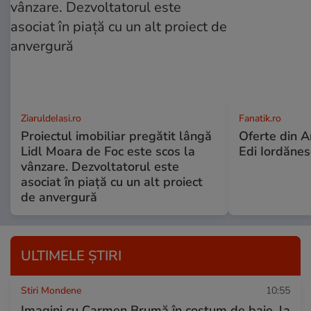
ZiaruldeIasi.ro
Fanatik.ro
Proiectul imobiliar pregătit lângă
Oferte din An
Lidl Moara de Foc este scos la
Edi Iordănesc
vânzare. Dezvoltatorul este
asociat în piață cu un alt proiect
de anvergură
ULTIMELE ȘTIRI
Stiri Mondene
10:55
Imagini cu Carmen Brumă în costum de baie, la