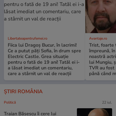
Libertateapentrufemei.ro
Avantaje.ro
Fiica lui Dragoș Bucur, în lacrimi!
Trist, foarte
Ce a putut păți Sofia, în drum spre
împreună, în
Electric Castle. Grea situație
noastră actri
pentru o fată de 19 ani! Tatăl ei i-
lui Mungiu, ș
a lăsat imediat un comentariu,
TVR au fost 
care a stârnit un val de reacții
până când mo
ȘTIRI ROMÂNIA
Politică
22 iul.
Traian Băsescu îi cere lui