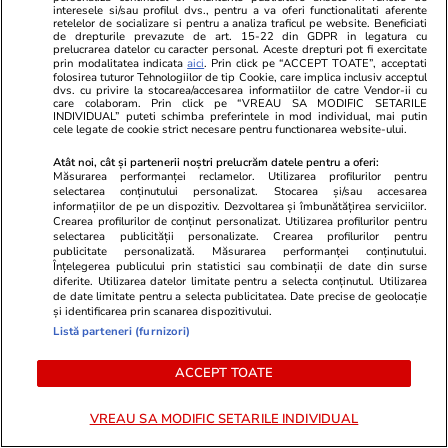
interesele si/sau profilul dvs., pentru a va oferi functionalitati aferente
retelelor de socializare si pentru a analiza traficul pe website. Beneficiati
de drepturile prevazute de art. 15-22 din GDPR in legatura cu
prelucrarea datelor cu caracter personal. Aceste drepturi pot fi exercitate
prin modalitatea indicata
aici
. Prin click pe “ACCEPT TOATE”, acceptati
folosirea tuturor Tehnologiilor de tip Cookie, care implica inclusiv acceptul
dvs. cu privire la stocarea/accesarea informatiilor de catre Vendor-ii cu
care colaboram. Prin click pe “VREAU SA MODIFIC SETARILE
INDIVIDUAL” puteti schimba preferintele in mod individual, mai putin
cele legate de cookie strict necesare pentru functionarea website-ului.
Atât noi, cât și partenerii noștri prelucrăm datele pentru a oferi:
Măsurarea performanței reclamelor. Utilizarea profilurilor pentru
selectarea conținutului personalizat. Stocarea și/sau accesarea
informațiilor de pe un dispozitiv. Dezvoltarea și îmbunătățirea serviciilor.
Crearea profilurilor de conținut personalizat. Utilizarea profilurilor pentru
selectarea publicității personalizate. Crearea profilurilor pentru
Sănătate și Fitness
10:50
Lifestyle
publicitate personalizată. Măsurarea performanței conținutului.
Înțelegerea publicului prin statistici sau combinații de date din surse
Conformitate vs. siguranță reală:
Weekendul a
diferite. Utilizarea datelor limitate pentru a selecta conținutul. Utilizarea
de date limitate pentru a selecta publicitatea. Date precise de geolocație
de ce sistemele validează
întâlnire pe 
și identificarea prin scanarea dispozitivului.
procedura, nu rezultatul
primul Pop-
Listă parteneri (furnizori)
din România
Articol susținut de Klintensiv
ACCEPT TOATE
VREAU SA MODIFIC SETARILE INDIVIDUAL