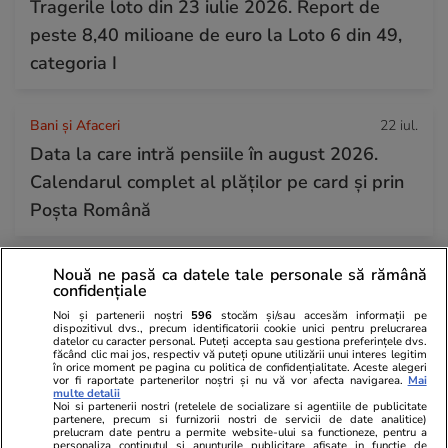
Tragerile loto din 23 iulie 2026. Report de
peste 8,40 milioane de euro la Loto 6 din 49,
categoria I
Bani și Afaceri
22 iul.
Data la care intră pensiile în august 2026.
Calendarul complet al plăților pe card și prin
Poșta Română
Știri România
07:00
Nouă ne pasă ca datele tale personale să rămână
confidențiale
Atacul cibernetic de la ANCPI scoate din
Noi și partenerii noștri
596
stocăm și/sau accesăm informații pe
umbră rețeaua de firme cu relații politice care
dispozitivul dvs., precum identificatorii cookie unici pentru prelucrarea
datelor cu caracter personal. Puteți accepta sau gestiona preferințele dvs.
digitalizează instituții din România. Carlo Burci,
făcând clic mai jos, respectiv vă puteți opune utilizării unui interes legitim
în orice moment pe pagina cu politica de confidențialitate. Aceste alegeri
Radu Negrescu și Frank Timiș, implicați în
vor fi raportate partenerilor noștri și nu vă vor afecta navigarea.
Mai
multe detalii
Noi si partenerii nostri (retelele de socializare si agentiile de publicitate
„dezvoltarea platformelor” de la Cadastru
partenere, precum si furnizorii nostri de servicii de date analitice)
prelucram date pentru a permite website-ului sa functioneze, pentru a
personaliza continutul si anunturile publicitare afisate in functie de