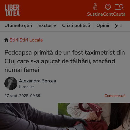
Susține
Cont
Caută
Ultimele știri
Exclusiv
Criză politică
Opinii
Video
|
Ştiri
|
Știri Locale
Pedeapsa primită de un fost taximetrist din
Cluj care s-a apucat de tâlhării, atacând
numai femei
Alexandra Bercea
Jurnalist
27 sept. 2025, 09:39
Comentează