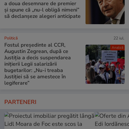
a doua desemnare de premier
și spune că „nu-l obligă nimeni”
să declanșeze alegeri anticipate
Politică
22 iul.
Fostul președinte al CCR,
Analiză
Augustin Zegrean, după ce
Justiția a decis suspendarea
inițierii Legii salarizării
bugetarilor: „Nu-i treaba
Justiției să se amestece în
legiferare”
PARTENERI