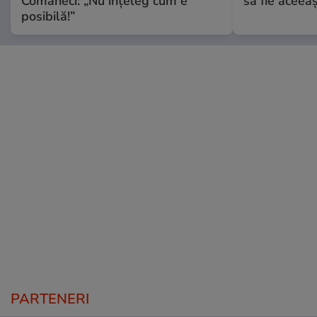
Comăneci: „Nu înțeleg cum e
să fie aceea
posibilă!”
PARTENERI