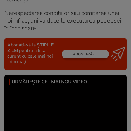
Nerespectarea condițiilor sau comiterea unei
noi infracțiuni va duce la executarea pedepsei
în închisoare.
Abonați-vă la
ȘTIRILE
ZILEI
pentru a fi la
ABONEAZĂ-TE
curent cu cele mai noi
informații.
URMĂREȘTE CEL MAI NOU VIDEO