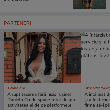
PARTENERI
TVMania.ro
ObservatorNews
A rupt tăcerea fără nicio rușine!
A întârziat d
Daniela Crudu spune totul despre
și a fost con
activitatea ei de pe platformele
firma să-i p