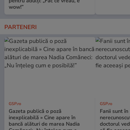
pentru adulți: „Fac ce vreau, e
wow!”
PARTENERI
GSP.ro
GSP.ro
Gazeta publică o poză
Fanii sunt în 
inexplicabilă » Cine apare în
nerecunoscut
bancă alături de marea Nadia
doctorul ved