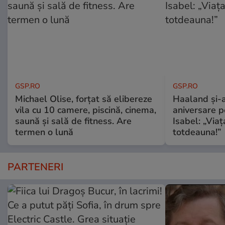
GSP.RO
GSP.RO
Michael Olise, forțat să elibereze
Haaland și-a
vila cu 10 camere, piscină, cinema,
aniversare pe
saună și sală de fitness. Are
Isabel: „Via
termen o lună
totdeauna!”
PARTENERI