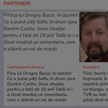
PARTENERI
Libertateapentrufemei.ro
Avantaje.ro
Fiica lui Dragoș Bucur, în lacrimi!
Trist, foarte
Ce a putut păți Sofia, în drum spre
împreună, în
Electric Castle. Grea situație
noastră actri
pentru o fată de 19 ani! Tatăl ei i-
lui Mungiu, ș
a lăsat imediat un comentariu,
TVR au fost 
care a stârnit un val de reacții
până când mo