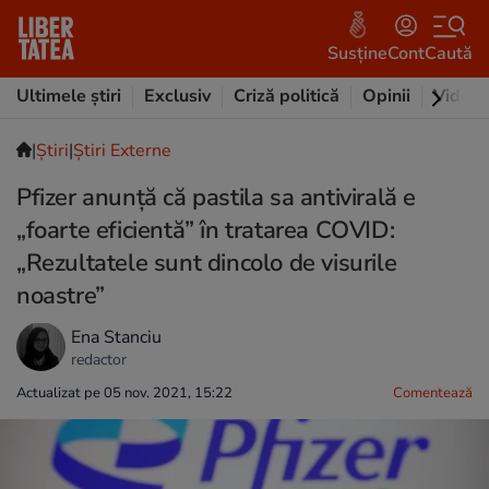
Susține
Cont
Caută
Ultimele știri
Exclusiv
Criză politică
Opinii
Video
|
Ştiri
|
Știri Externe
Pfizer anunță că pastila sa antivirală e
„foarte eficientă” în tratarea COVID:
„Rezultatele sunt dincolo de visurile
noastre”
Ena Stanciu
redactor
Actualizat pe 05 nov. 2021, 15:22
Comentează