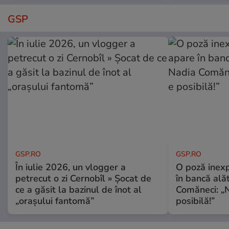
GSP
GSP.RO
GSP.RO
În iulie 2026, un vlogger a
O poză inexp
petrecut o zi Cernobîl » Șocat de
în bancă ală
ce a găsit la bazinul de înot al
Comăneci: „N
„orașului fantomă”
posibilă!”