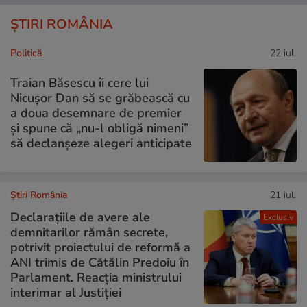
ȘTIRI ROMÂNIA
Politică
22 iul.
Traian Băsescu îi cere lui
Nicușor Dan să se grăbească cu
a doua desemnare de premier
și spune că „nu-l obligă nimeni”
să declanșeze alegeri anticipate
Știri România
21 iul.
Declarațiile de avere ale
Exclusiv
demnitarilor rămân secrete,
potrivit proiectului de reformă a
ANI trimis de Cătălin Predoiu în
Parlament. Reacția ministrului
interimar al Justiției