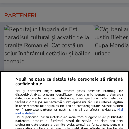
PARTENERI
Nouă ne pasă ca datele tale personale să rămână
confidențiale
Noi și partenerii noștri
596
stocăm și/sau accesăm informații pe
Adevarul.ro
Fanatik.ro
dispozitivul dvs., precum identificatorii cookie unici pentru prelucrarea
Reportaj în Ungaria de Est,
Câți bani au 
datelor cu caracter personal. Puteți accepta sau gestiona preferințele dvs.
făcând clic mai jos, respectiv vă puteți opune utilizării unui interes legitim
paradisul cultural și acvatic de la
Justin Biebe
în orice moment pe pagina cu politica de confidențialitate. Aceste alegeri
vor fi raportate partenerilor noștri și nu vă vor afecta navigarea.
Mai
granița României. Cât costă un
Cupa Mondia
multe detalii
sejur în tărâmul cetăților și băilor
sunt uriașe
Noi si partenerii nostri (retelele de socializare si agentiile de publicitate
partenere, precum si furnizorii nostri de servicii de date analitice)
termale
prelucram date pentru a permite website-ului sa functioneze, pentru a
personaliza continutul si anunturile publicitare afisate in functie de