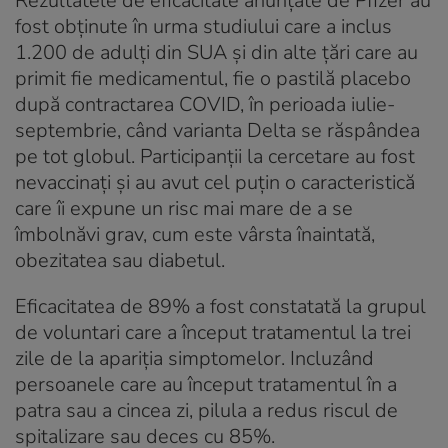
Rezultatele de eficacitate anunțate de Pfizer au
fost obținute în urma studiului care a inclus
1.200 de adulți din SUA și din alte țări care au
primit fie medicamentul, fie o pastilă placebo
după contractarea COVID, în perioada iulie-
septembrie, când varianta Delta se răspândea
pe tot globul. Participanții la cercetare au fost
nevaccinați și au avut cel puțin o caracteristică
care îi expune un risc mai mare de a se
îmbolnăvi grav, cum este vârsta înaintată,
obezitatea sau diabetul.
Eficacitatea de 89% a fost constatată la grupul
de voluntari care a început tratamentul la trei
zile de la apariția simptomelor. Incluzând
persoanele care au început tratamentul în a
patra sau a cincea zi, pilula a redus riscul de
spitalizare sau deces cu 85%.