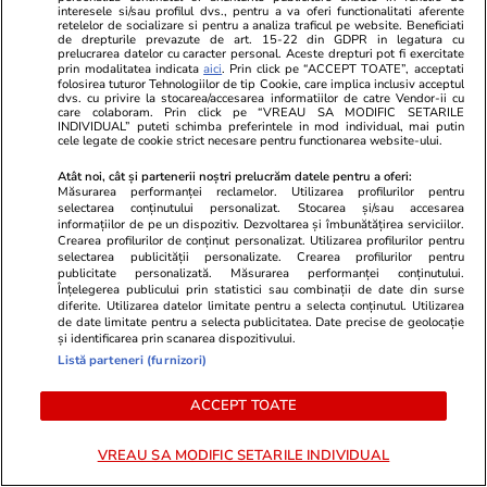
interesele si/sau profilul dvs., pentru a va oferi functionalitati aferente
retelelor de socializare si pentru a analiza traficul pe website. Beneficiati
de drepturile prevazute de art. 15-22 din GDPR in legatura cu
PARTENERI
prelucrarea datelor cu caracter personal. Aceste drepturi pot fi exercitate
prin modalitatea indicata
aici
. Prin click pe “ACCEPT TOATE”, acceptati
folosirea tuturor Tehnologiilor de tip Cookie, care implica inclusiv acceptul
dvs. cu privire la stocarea/accesarea informatiilor de catre Vendor-ii cu
care colaboram. Prin click pe “VREAU SA MODIFIC SETARILE
INDIVIDUAL” puteti schimba preferintele in mod individual, mai putin
cele legate de cookie strict necesare pentru functionarea website-ului.
Atât noi, cât și partenerii noștri prelucrăm datele pentru a oferi:
Măsurarea performanței reclamelor. Utilizarea profilurilor pentru
selectarea conținutului personalizat. Stocarea și/sau accesarea
informațiilor de pe un dispozitiv. Dezvoltarea și îmbunătățirea serviciilor.
Crearea profilurilor de conținut personalizat. Utilizarea profilurilor pentru
selectarea publicității personalizate. Crearea profilurilor pentru
publicitate personalizată. Măsurarea performanței conținutului.
Înțelegerea publicului prin statistici sau combinații de date din surse
diferite. Utilizarea datelor limitate pentru a selecta conținutul. Utilizarea
de date limitate pentru a selecta publicitatea. Date precise de geolocație
și identificarea prin scanarea dispozitivului.
Elle.ro
Unica.ro
Listă parteneri (furnizori)
Corina Caragea, reacție tranșantă
Mirabela Gră
despre comentariile negative.
surprinzătoar
ACCEPT TOATE
Prezentatoarea a dezvăluit că a
flancată de 
fost jignită și amenințată: „Un
aflat despre
VREAU SA MODIFIC SETARILE INDIVIDUAL
lucru cred că e important de spus
de Apel