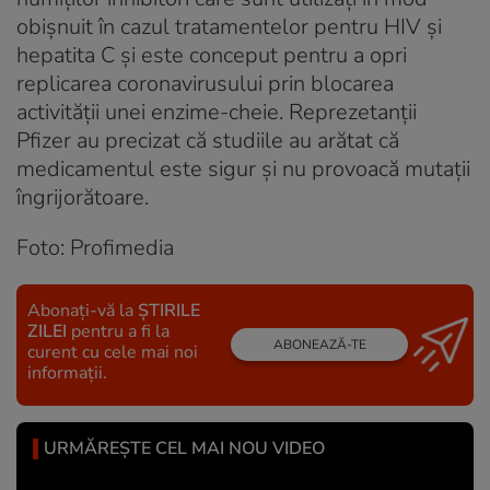
obișnuit în cazul tratamentelor pentru HIV și
hepatita C și este conceput pentru a opri
replicarea coronavirusului prin blocarea
activității unei enzime-cheie. Reprezetanții
Pfizer au precizat că studiile au arătat că
medicamentul este sigur și nu provoacă mutații
îngrijorătoare.
Foto: Profimedia
Abonați-vă la
ȘTIRILE
ZILEI
pentru a fi la
ABONEAZĂ-TE
curent cu cele mai noi
informații.
URMĂREȘTE CEL MAI NOU VIDEO