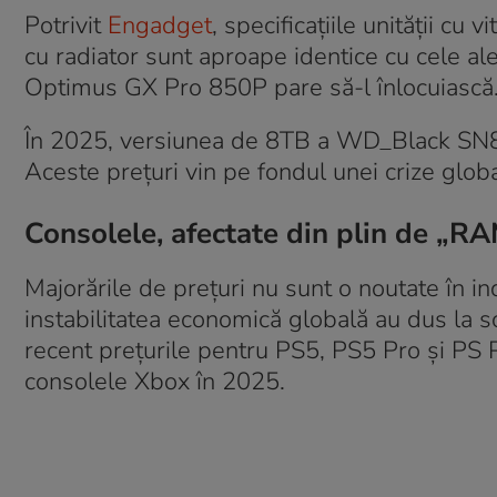
Potrivit
Engadget
, specificațiile unității cu
cu radiator sunt aproape identice cu cel
Optimus GX Pro 850P pare să-l înlocuiască
În 2025, versiunea de 8TB a WD_Black SN850
Aceste prețuri vin pe fondul unei crize gl
Consolele, afectate din plin de „R
Majorările de prețuri nu sunt o noutate în 
instabilitatea economică globală au dus la 
recent prețurile pentru PS5, PS5 Pro și PS P
consolele Xbox în 2025.