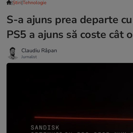
|
Ştiri
|
Tehnologie
S-a ajuns prea departe c
PS5 a ajuns să coste cât 
Claudiu Râpan
Jurnalist