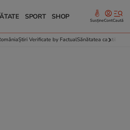
ĂTATE
SPORT
SHOP
Susține
Cont
Caută
Sănătate și Fitness
ce
 culinare
-România
Știri Verificate by Factual
Sănătatea ca stil de vi
 și legume
rea plantelor