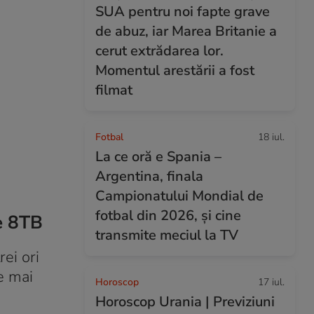
SUA pentru noi fapte grave
de abuz, iar Marea Britanie a
cerut extrădarea lor.
Momentul arestării a fost
filmat
Fotbal
18 iul.
La ce oră e Spania –
Argentina, finala
Campionatului Mondial de
fotbal din 2026, și cine
e 8TB
transmite meciul la TV
ei ori
e mai
Horoscop
17 iul.
Horoscop Urania | Previziuni