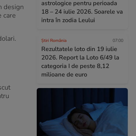
astrologice pentru perioada
un design
18 – 24 iulie 2026. Soarele va
 care
intra în zodia Leului
olari.
Știri România
07:00
Rezultatele loto din 19 iulie
2026. Report la Loto 6/49 la
categoria I de peste 8,12
milioane de euro
scut
ntru