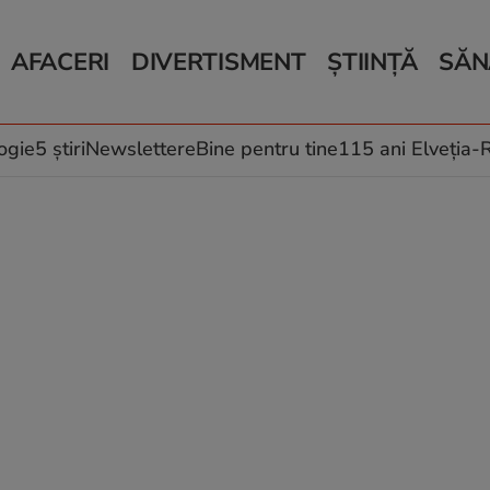
AFACERI
DIVERTISMENT
ȘTIINȚĂ
SĂN
Bani și Afaceri
Monden
Știri Știință
Știri 
Auto
Horoscop
Schimbări climati
Relații
Locuri de muncă
Muzică și Filme
Rețete
ogie
5 știri
Newslettere
Bine pentru tine
115 ani Elveția
Imobiliare.ro
Vacanțe și Cultură
Fructe
eJobs.ro
Îngriji