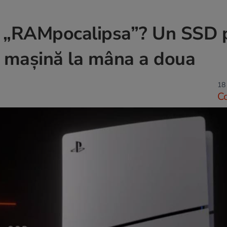
u „RAMpocalipsa”? Un SSD 
o mașină la mâna a doua
18 
C