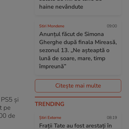
haine nevândute
Stiri Mondene
09:00
Anunțul făcut de Simona
Gherghe după finala Mireasă,
sezonul 13. „Ne așteaptă o
lună de soare, mare, timp
împreună”
Citește mai multe
 PS5 și
TRENDING
t pe
700 de
Știri Externe
08:19
Frații Tate au fost arestați în