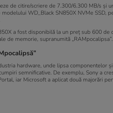
 viteze de citire/scriere de 7.300/6.300 MB/s și 
e ale modelului WD_Black SN850X NVMe SSD, pe
.
X a fost disponibilă la un preț sub 600 de d
obale de memorie, supranumită „RAMpocalipsa”.
AMpocalipsă”
industria hardware, unde lipsa componentelor și
scumpiri semnificative. De exemplu, Sony a cre
ortal, iar Microsoft a aplicat două majorări pe