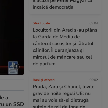
îl acuză pe Peter Magyar că
încalcă democrația
Știri Locale
09:04
Locuitorii din Arad s-au plâns
la Garda de Mediu de
cântecul cocoșilor și lătratul
câinilor. Îi deranjează și
mirosul de mâncare sau cel
de parfum
Bani și Afaceri
09:02
Prada, Zara și Chanel, lovite
grav de noile reguli UE: nu
de a
mai au voie să-și distrugă
tru un SSD
sutele de mii de tone de