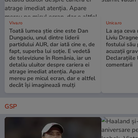
Viva.ro
Unica.ro
Toată lumea știe cine este Dan
La așa ceva 
Dungaciu, unul dintre liderii
Liviu Dragne
partidului AUR, dar iată cine e, de
fostului său 
fapt, superba lui soție. E vedetă
acuzații grav
de televiziune în România, iar un
Declarațiile 
detaliu uluitor despre cariera ei
comentarii
atrage imediat atenția. Apare
mereu pe micul ecran, dar e altfel
decât își imaginează mulți
GSP