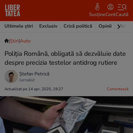
Susține
Cont
Caută
Ultimele știri
Exclusiv
Criză politică
Opinii
Video
|
Ştiri
|
Auto
Poliția Română, obligată să dezvăluie date
despre precizia testelor antidrog rutiere
Ștefan Petrică
Jurnalist
Actualizat pe 14 apr. 2025, 19:27
Comentează