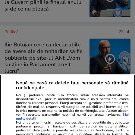
la Guvern până la finalul anului
și de ce nu pleacă
Politică
23 iul.
Ilie Bolojan cere ca declarațiile
de avere ale demnitarilor să fie
publicate pe site-ul ANI: „Vom
susține în Parlament acest
lucru”
Nouă ne pasă ca datele tale personale să rămână
confidențiale
Noi și partenerii noștri
596
stocăm și/sau accesăm informații pe
PARTENERI
dispozitivul dvs., precum identificatorii cookie unici pentru prelucrarea
datelor cu caracter personal. Puteți accepta sau gestiona preferințele dvs.
făcând clic mai jos, respectiv vă puteți opune utilizării unui interes legitim
în orice moment pe pagina cu politica de confidențialitate. Aceste alegeri
vor fi raportate partenerilor noștri și nu vă vor afecta navigarea.
Mai
multe detalii
Noi si partenerii nostri (retelele de socializare si agentiile de publicitate
partenere, precum si furnizorii nostri de servicii de date analitice)
prelucram date pentru a permite website-ului sa functioneze, pentru a
personaliza continutul si anunturile publicitare afisate in functie de