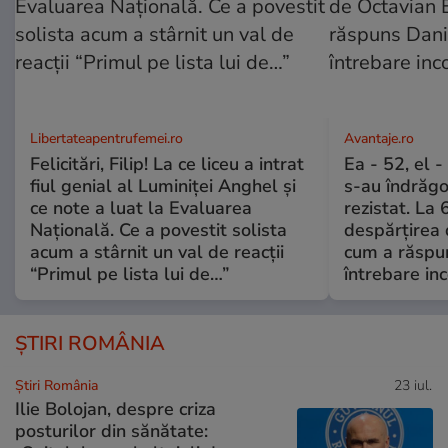
Libertateapentrufemei.ro
Avantaje.ro
Felicitări, Filip! La ce liceu a intrat
Ea - 52, el 
fiul genial al Luminiței Anghel și
s-au îndrăgos
ce note a luat la Evaluarea
rezistat. La 
Națională. Ce a povestit solista
despărțirea 
acum a stârnit un val de reacții
cum a răspu
“Primul pe lista lui de…”
întrebare i
ȘTIRI ROMÂNIA
Știri România
23 iul.
Ilie Bolojan, despre criza
posturilor din sănătate: