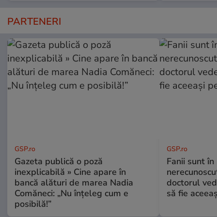
PARTENERI
GSP.ro
GSP.ro
Gazeta publică o poză
Fanii sunt în 
inexplicabilă » Cine apare în
nerecunoscut
bancă alături de marea Nadia
doctorul ved
Comăneci: „Nu înțeleg cum e
să fie aceea
posibilă!”