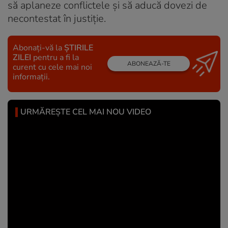
să aplaneze conflictele și să aducă dovezi de
necontestat în justiție.
Abonați-vă la
ȘTIRILE
ZILEI
pentru a fi la
ABONEAZĂ-TE
curent cu cele mai noi
informații.
URMĂREȘTE CEL MAI NOU VIDEO