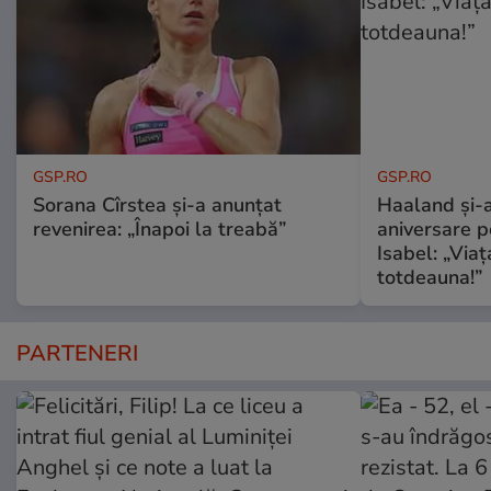
GSP.RO
GSP.RO
Sorana Cîrstea și-a anunțat
Haaland și-a
revenirea: „Înapoi la treabă”
aniversare pe
Isabel: „Via
totdeauna!”
PARTENERI