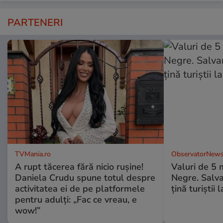
PARTENERI
TVMania.ro
ObservatorNews
A rupt tăcerea fără nicio rușine!
Valuri de 5 m
Daniela Crudu spune totul despre
Negre. Salva
activitatea ei de pe platformele
ţină turiştii 
pentru adulți: „Fac ce vreau, e
wow!”