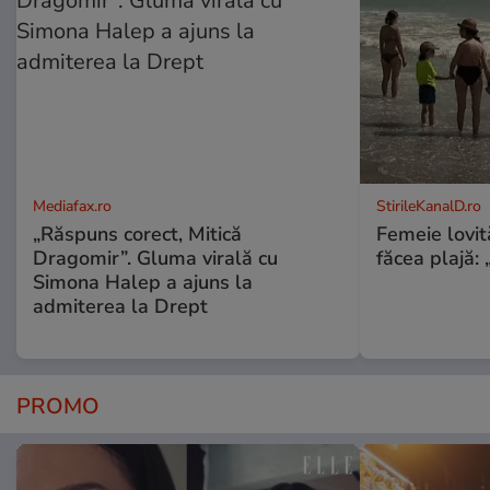
Mediafax.ro
StirileKanalD.ro
„Răspuns corect, Mitică
Femeie lovit
Dragomir”. Gluma virală cu
făcea plajă: „
Simona Halep a ajuns la
admiterea la Drept
PROMO