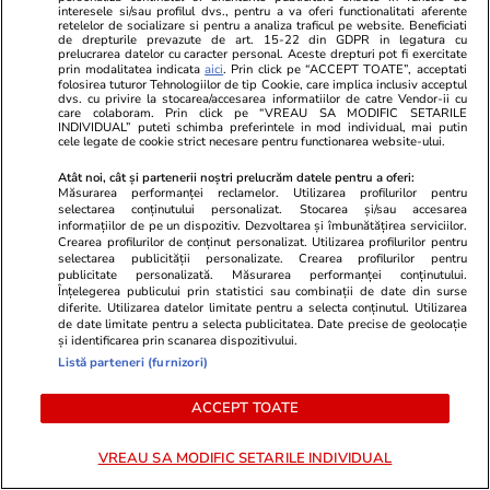
interesele si/sau profilul dvs., pentru a va oferi functionalitati aferente
retelelor de socializare si pentru a analiza traficul pe website. Beneficiati
de drepturile prevazute de art. 15-22 din GDPR in legatura cu
prelucrarea datelor cu caracter personal. Aceste drepturi pot fi exercitate
prin modalitatea indicata
aici
. Prin click pe “ACCEPT TOATE”, acceptati
folosirea tuturor Tehnologiilor de tip Cookie, care implica inclusiv acceptul
dvs. cu privire la stocarea/accesarea informatiilor de catre Vendor-ii cu
care colaboram. Prin click pe “VREAU SA MODIFIC SETARILE
INDIVIDUAL” puteti schimba preferintele in mod individual, mai putin
cele legate de cookie strict necesare pentru functionarea website-ului.
ZiaruldeIasi.ro
Fanatik.ro
Proiectul imobiliar pregătit lângă
Joacă de copi
Atât noi, cât și partenerii noștri prelucrăm datele pentru a oferi:
Măsurarea performanței reclamelor. Utilizarea profilurilor pentru
Lidl Moara de Foc este scos la
amendă de l
selectarea conținutului personalizat. Stocarea și/sau accesarea
vânzare. Dezvoltatorul este
motiv banal.
informațiilor de pe un dispozitiv. Dezvoltarea și îmbunătățirea serviciilor.
Crearea profilurilor de conținut personalizat. Utilizarea profilurilor pentru
asociat în piață cu un alt proiect
selectarea publicității personalizate. Crearea profilurilor pentru
de anvergură
publicitate personalizată. Măsurarea performanței conținutului.
Înțelegerea publicului prin statistici sau combinații de date din surse
diferite. Utilizarea datelor limitate pentru a selecta conținutul. Utilizarea
de date limitate pentru a selecta publicitatea. Date precise de geolocație
și identificarea prin scanarea dispozitivului.
ULTIMELE ȘTIRI
Listă parteneri (furnizori)
ACCEPT TOATE
Știri România
23 iul.
Alexandru Rogobete dezvăluie discuția avută
VREAU SA MODIFIC SETARILE INDIVIDUAL
cu Ilie Bolojan în Palatul Victoria: „Asta nu