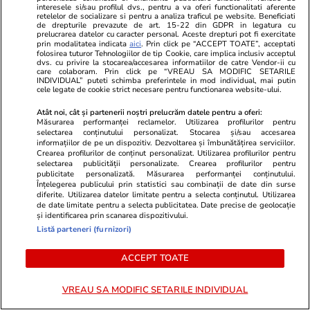
interesele si/sau profilul dvs., pentru a va oferi functionalitati aferente
retelelor de socializare si pentru a analiza traficul pe website. Beneficiati
de drepturile prevazute de art. 15-22 din GDPR in legatura cu
prelucrarea datelor cu caracter personal. Aceste drepturi pot fi exercitate
prin modalitatea indicata
aici
. Prin click pe “ACCEPT TOATE”, acceptati
folosirea tuturor Tehnologiilor de tip Cookie, care implica inclusiv acceptul
Vacanțe și Cultură
17 iul.
dvs. cu privire la stocarea/accesarea informatiilor de catre Vendor-ii cu
care colaboram. Prin click pe “VREAU SA MODIFIC SETARILE
INDIVIDUAL” puteti schimba preferintele in mod individual, mai putin
cele legate de cookie strict necesare pentru functionarea website-ului.
Ce nume se sărbătoresc de
Sfântul Ilie. Cui îi spunem La
Atât noi, cât și partenerii noștri prelucrăm datele pentru a oferi:
Măsurarea performanței reclamelor. Utilizarea profilurilor pentru
Mulți Ani
selectarea conținutului personalizat. Stocarea și/sau accesarea
informațiilor de pe un dispozitiv. Dezvoltarea și îmbunătățirea serviciilor.
Crearea profilurilor de conținut personalizat. Utilizarea profilurilor pentru
selectarea publicității personalizate. Crearea profilurilor pentru
publicitate personalizată. Măsurarea performanței conținutului.
Înțelegerea publicului prin statistici sau combinații de date din surse
diferite. Utilizarea datelor limitate pentru a selecta conținutul. Utilizarea
Știri România
17 iul.
de date limitate pentru a selecta publicitatea. Date precise de geolocație
și identificarea prin scanarea dispozitivului.
Listă parteneri (furnizori)
Sfântul Ilie – tradiții, obiceiuri și
superstiții. Ce să nu faci de
ACCEPT TOATE
Sfântul Ilie
VREAU SA MODIFIC SETARILE INDIVIDUAL