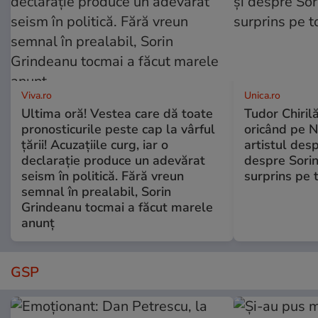
Viva.ro
Unica.ro
Ultima oră! Vestea care dă toate
Tudor Chiril
pronosticurile peste cap la vârful
oricând pe N
țării! Acuzațiile curg, iar o
artistul desp
declarație produce un adevărat
despre Sorin
seism în politică. Fără vreun
surprins pe 
semnal în prealabil, Sorin
Grindeanu tocmai a făcut marele
anunț
GSP