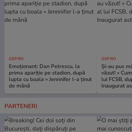
GSP.RO
GSP.RO
Emoționant: Dan Petrescu, la
Și-au pus mâ
prima apariție pe stadion, după
văzut! » Cum
lupta cu boala » Jennnifer l-a ținut
lui FCSB, du
de mână
Inaugurat as
PARTENERI