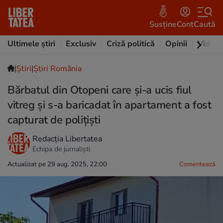
Susține
Cont
Caută
Ultimele știri
Exclusiv
Criză politică
Opinii
Video
|
Ştiri
|
Știri România
Bărbatul din Otopeni care și-a ucis fiul
vitreg și s-a baricadat în apartament a fost
capturat de polițiști
Redacția Libertatea
Echipa de jurnaliști
Actualizat pe 29 aug. 2025, 22:00
Comentează