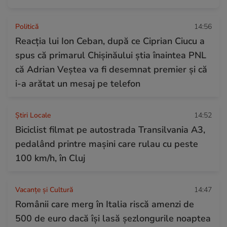
Politică
14:56
Reacția lui Ion Ceban, după ce Ciprian Ciucu a
spus că primarul Chișinăului știa înaintea PNL
că Adrian Veștea va fi desemnat premier și că
i-a arătat un mesaj pe telefon
Știri Locale
14:52
Biciclist filmat pe autostrada Transilvania A3,
pedalând printre mașini care rulau cu peste
100 km/h, în Cluj
Vacanțe și Cultură
14:47
Românii care merg în Italia riscă amenzi de
500 de euro dacă își lasă șezlongurile noaptea