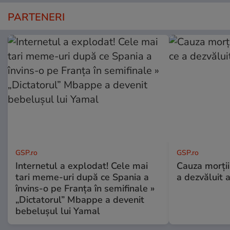
PARTENERI
GSP.ro
GSP.ro
Internetul a explodat! Cele mai
Cauza morții
tari meme-uri după ce Spania a
a dezvăluit 
învins-o pe Franța în semifinale »
„Dictatorul” Mbappe a devenit
bebelușul lui Yamal