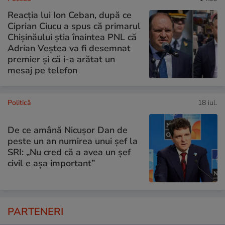
Reacția lui Ion Ceban, după ce
Ciprian Ciucu a spus că primarul
Chișinăului știa înaintea PNL că
Adrian Veștea va fi desemnat
premier și că i-a arătat un
mesaj pe telefon
Politică
18 iul.
De ce amână Nicușor Dan de
peste un an numirea unui șef la
SRI: „Nu cred că a avea un şef
civil e așa important”
PARTENERI