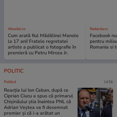
Wowbiz.ro
Redactia.ro
Cum arată fiul Mădălinei Manole
Facebook nu 
la 17 ani! Fratele regretatei
pentru milio
artiste a publicat o fotografie în
Romania si 
premieră cu Petru Mircea Jr.
POLITIC
Politică
14:56
Reacția lui Ion Ceban, după ce
Ciprian Ciucu a spus că primarul
Chișinăului știa înaintea PNL că
Adrian Veștea va fi desemnat
premier și că i-a arătat un