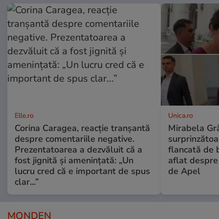
Elle.ro
Unica.ro
Corina Caragea, reacție tranșantă
Mirabela Gră
despre comentariile negative.
surprinzătoar
Prezentatoarea a dezvăluit că a
flancată de 
fost jignită și amenințată: „Un
aflat despre
lucru cred că e important de spus
de Apel
clar...”
MONDEN