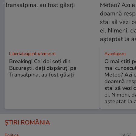
Libertateapentrufemei.ro
Avantaje.ro
Breaking! Cei doi soți din
O mai știți 
București, dați dispăruți pe
mai cunoscu
Transalpina, au fost găsiți
Meteo? Azi e
doamnă respe
stai să vezi 
ei. Nimeni, d
așteptat la 
ȘTIRI ROMÂNIA
Politică
14:56