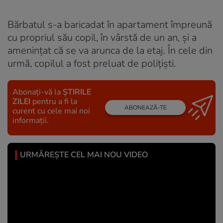
Bărbatul s-a baricadat în apartament împreună
cu propriul său copil, în vârstă de un an, și a
amenințat că se va arunca de la etaj. În cele din
urmă, copilul a fost preluat de polițiști.
Abonați-vă la
ȘTIRILE
ZILEI
pentru a fi la
ABONEAZĂ-TE
curent cu cele mai noi
informații.
URMĂREȘTE CEL MAI NOU VIDEO