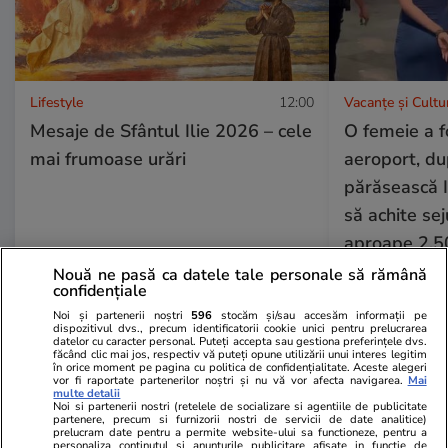
Lifestyle
12:00
Vacanțe și Cultu
Mesaje de Sfântul Ilie 2026 – cele
O femeie a f
mai frumoase urări
aeroport, du
părăsească I
să achite sej
aproape 2.5
Nouă ne pasă ca datele tale personale să rămână
confidențiale
Noi și partenerii noștri
596
stocăm și/sau accesăm informații pe
Vacanțe și Cultură
10:00
dispozitivul dvs., precum identificatorii cookie unici pentru prelucrarea
datelor cu caracter personal. Puteți accepta sau gestiona preferințele dvs.
făcând clic mai jos, respectiv vă puteți opune utilizării unui interes legitim
în orice moment pe pagina cu politica de confidențialitate. Aceste alegeri
Mesaje de Sfântul Ilie 2026.
vor fi raportate partenerilor noștri și nu vă vor afecta navigarea.
Mai
multe detalii
Urări și felicitări de Sfântul Ilie
Noi si partenerii nostri (retelele de socializare si agentiile de publicitate
partenere, precum si furnizorii nostri de servicii de date analitice)
2026
prelucram date pentru a permite website-ului sa functioneze, pentru a
personaliza continutul si anunturile publicitare afisate in functie de