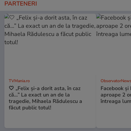
PARTENERI
TVMania.ro
ObservatorNews
🤍 „Felix și-a dorit asta, în caz
Facebook și 
că…” La exact un an de la
aproape 2 ore
tragedie, Mihaela Rădulescu a
întreaga lum
făcut public totul!