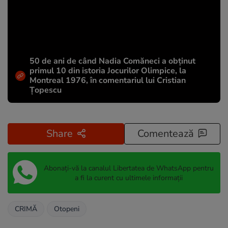
50 de ani de când Nadia Comăneci a obţinut
primul 10 din istoria Jocurilor Olimpice, la
Montreal 1976, în comentariul lui Cristian
Țopescu
Share
Comentează
Abonați-vă la canalul Libertatea de WhatsApp pentru
a fi la curent cu ultimele informații
CRIMĂ
Otopeni