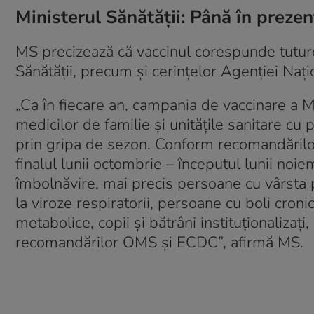
Ministerul Sănătății: Până în prezen
MS precizează că vaccinul corespunde tuturo
Sănătăţii, precum şi cerinţelor Agenţiei Naţ
„Ca în fiecare an, campania de vaccinare a M
medicilor de familie şi unităţile sanitare cu
prin gripa de sezon. Conform recomandărilo
finalul lunii octombrie – începutul lunii noie
îmbolnăvire, mai precis persoane cu vârsta 
la viroze respiratorii, persoane cu boli cronic
metabolice, copii şi bătrâni instituţionalizaţ
recomandărilor OMS şi ECDC”, afirmă MS.