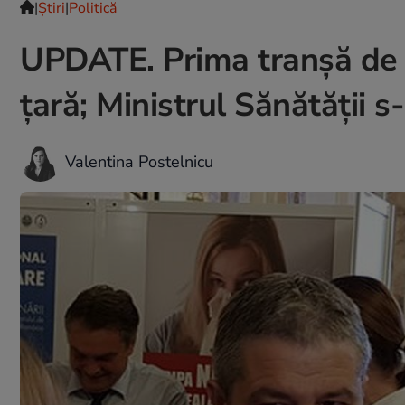
|
Ştiri
|
Politică
UPDATE. Prima tranșă de va
țară; Ministrul Sănătății s
Valentina Postelnicu