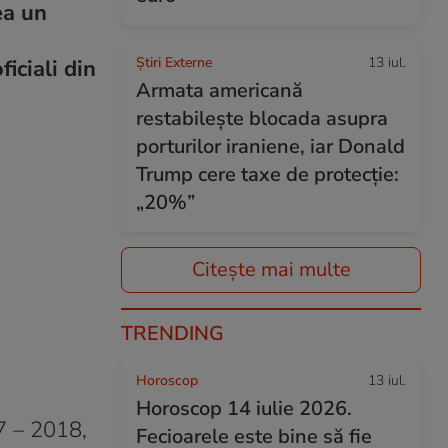
ea un
Știri Externe
13 iul.
iciali din
Armata americană
restabilește blocada asupra
porturilor iraniene, iar Donald
Trump cere taxe de protecție:
„20%”
Citește mai multe
TRENDING
Horoscop
13 iul.
Horoscop 14 iulie 2026.
7 – 2018,
Fecioarele este bine să fie