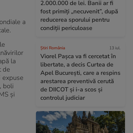
2.000.000 de lei. Banii ar fi
fost primiți „necuvenit”, după
reducerea sporului pentru
ondiale a
condiții periculoase
ale.
le
Știri România
13 iul.
năvirilor
Viorel Pașca va fi cercetat în
apă la
libertate, a decis Curtea de
t de
Apel București, care a respins
ai expuse
arestarea preventivă cerută
, boli
de DIICOT și i-a scos și
 MS şi
controlul judiciar