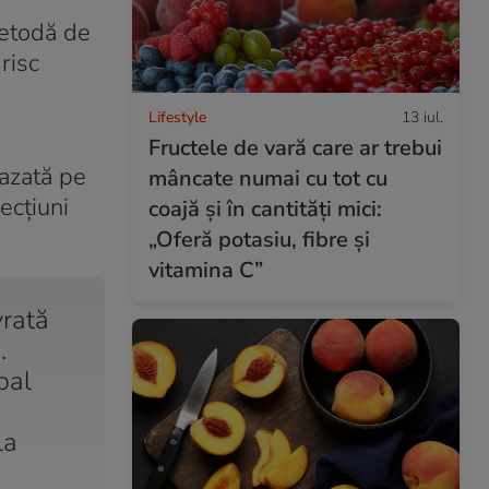
metodă de
risc
Lifestyle
13 iul.
Fructele de vară care ar trebui
bazată pe
mâncate numai cu tot cu
ecţiuni
coajă și în cantități mici:
„Oferă potasiu, fibre și
vitamina C”
vrată
.
pal
la