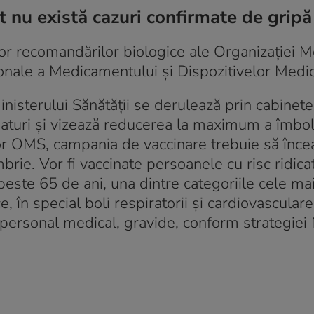
t nu există cazuri confirmate de gripă
r recomandărilor biologice ale Organizaţiei M
ionale a Medicamentului şi Dispozitivelor Medic
inisterului Sănătăţii se derulează prin cabinete
 paturi şi vizează reducerea la maximum a îmbol
r OMS, campania de vaccinare trebuie să înce
mbrie. Vor fi vaccinate persoanele cu risc ridica
peste 65 de ani, una dintre categoriile cele m
e, în special boli respiratorii şi cardiovasculare
i, personal medical, gravide, conform strategiei