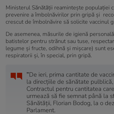
Ministerul Sănătăţii reaminteşte populaţiei 
prevenire a îmbolnăvirilor prin gripă şi reco
crescut de îmbolnăvire să solicite vaccinul gr
De asemenea, măsurile de igienă personală (
batistelor pentru strănut sau tuse, respecta
legume şi fructe, odihnă şi mişcare) sunt ese
respiratorii şi, în special, prin gripă.
”
De ieri, prima cantitate de vaccin 
la direcţiile de sănătate pulblică
Contractul pentru cantitatea care
urmează să fie semnat până la sfâr
Sănătăţii, Florian Bodog, la o dez
Parlament.