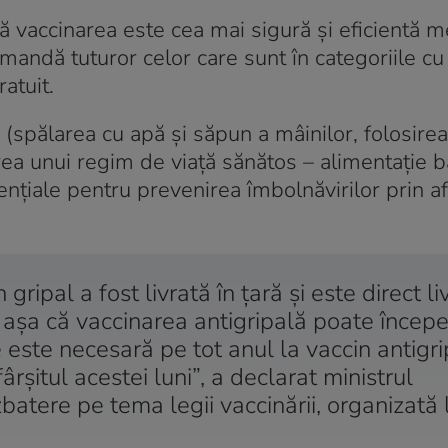
că vaccinarea este cea mai sigură şi eficientă 
mandă tuturor celor care sunt în categoriile cu 
atuit.
spălarea cu apă şi săpun a mâinilor, folosirea
rea unui regim de viaţă sănătos – alimentaţie 
nţiale pentru prevenirea îmbolnăvirilor prin af
gripal a fost livrată în ţară şi este direct li
, aşa că vaccinarea antigripală poate începe
 este necesară pe tot anul la vaccin antigri
şitul acestei luni”, a declarat ministrul
batere pe tema legii vaccinării, organizată 