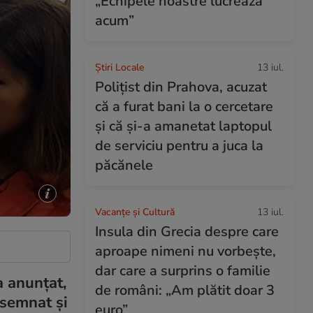
„Echipele noastre lucrează
acum”
Știri Locale
13 iul.
Polițist din Prahova, acuzat
că a furat bani la o cercetare
și că și-a amanetat laptopul
de serviciu pentru a juca la
păcănele
Vacanțe și Cultură
13 iul.
Insula din Grecia despre care
aproape nimeni nu vorbește,
dar care a surprins o familie
a anunțat,
de români: „Am plătit doar 3
 semnat şi
euro”