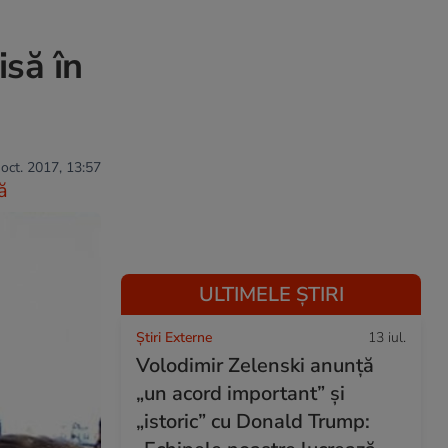
isă în
 oct. 2017, 13:57
ă
ULTIMELE ȘTIRI
Știri Externe
13 iul.
Volodimir Zelenski anunță
„un acord important” și
„istoric” cu Donald Trump: