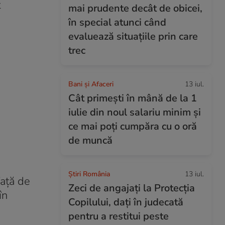
t
mai prudente decât de obicei,
în special atunci când
evaluează situațiile prin care
trec
Bani și Afaceri
13 iul.
Cât primești în mână de la 1
iulie din noul salariu minim și
ce mai poți cumpăra cu o oră
de muncă
Știri România
13 iul.
faţă de
Zeci de angajați la Protecția
în
Copilului, dați în judecată
pentru a restitui peste