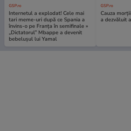
GSP.ro
GSP.ro
Internetul a explodat! Cele mai
Cauza morții
tari meme-uri după ce Spania a
a dezvăluit 
învins-o pe Franța în semifinale »
„Dictatorul” Mbappe a devenit
bebelușul lui Yamal