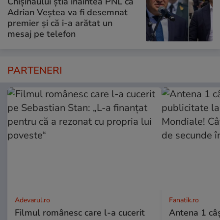
Chișinăului știa înaintea PNL că
Adrian Veștea va fi desemnat
premier și că i-a arătat un
mesaj pe telefon
PARTENERI
Adevarul.ro
Fanatik.ro
Filmul românesc care l-a cucerit
Antena 1 câş