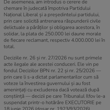
De asemenea, am introdus o cerere de
chemare în judecată împotriva Partidului
Național Liberal și a președintelui partidului,
prin care solicită antrenarea răspunderii civile
delictuale a pârâților și obligarea acestora, în
solidar, la plata de 250.000 lei daune morale
de fiecare reclamant, respectiv 4.000.000 lei în
total.
Deciziile nr. 26 și nr. 27/2026 nu sunt primele
acte ilegale ale acestei conduceri. Ele vin pe
fondul Deciziilor BPN nr. 22 și nr. 25/2026 —
prin care li s-a dictat parlamentarilor cum să
voteze la învestirea guvernului și au fost
amenințați cu excluderea dacă votează după
conștiință — decizii pe care Tribunalul Ilfov le-a
suspendat printr-o hotărâre EXECUTORIE pe
18 iunie 2026 (dosar nr. 1923/93/2026).