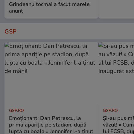
Grindeanu tocmai a făcut marele
anunț
GSP
GSP.RO
GSP.RO
Emoționant: Dan Petrescu, la
Și-au pus mâ
prima apariție pe stadion, după
văzut! » Cum
lupta cu boala » Jennnifer l-a ținut
lui FCSB, du