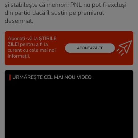
și stabilește că membrii PNL nu pot fi excluși
din partid dacă îl susțin pe premierul
desemnat.
Abonați-vă la
ȘTIRILE
ZILEI
pentru a fi la
ABONEAZĂ-TE
curent cu cele mai noi
informații.
URMĂREȘTE CEL MAI NOU VIDEO