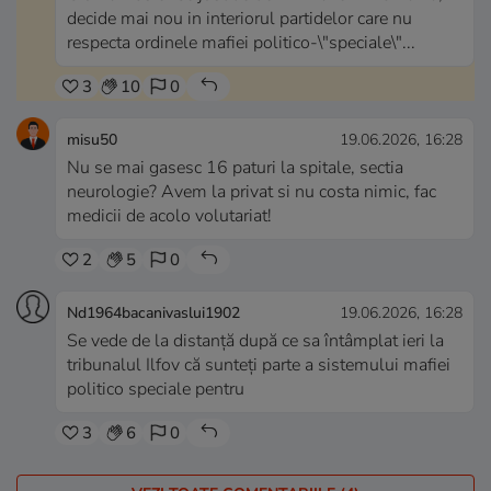
decide mai nou in interiorul partidelor care nu
respecta ordinele mafiei politico-\"speciale\"...
3
10
0
misu50
19.06.2026, 16:28
Nu se mai gasesc 16 paturi la spitale, sectia
neurologie? Avem la privat si nu costa nimic, fac
medicii de acolo volutariat!
2
5
0
Nd1964bacanivaslui1902
19.06.2026, 16:28
Se vede de la distanță după ce sa întâmplat ieri la
tribunalul Ilfov că sunteți parte a sistemului mafiei
politico speciale pentru
3
6
0