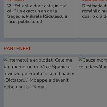
🤍 „Felix și-a dorit asta, în caz
Destinaţia d
că…” La exact un an de la
românii o nu
tragedie, Mihaela Rădulescu a
doar o oră d
făcut public totul!
PARTENERI