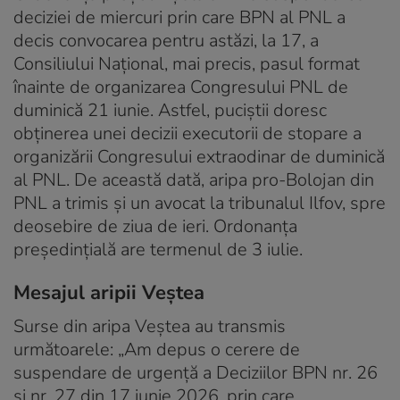
deciziei de miercuri prin care BPN al PNL a
decis convocarea pentru astăzi, la 17, a
Consiliului Național, mai precis, pasul format
înainte de organizarea Congresului PNL de
duminică 21 iunie. Astfel, puciștii doresc
obținerea unei decizii executorii de stopare a
organizării Congresului extraodinar de duminică
al PNL. De această dată, aripa pro-Bolojan din
PNL a trimis și un avocat la tribunalul Ilfov, spre
deosebire de ziua de ieri. Ordonanța
președințială are termenul de 3 iulie.
Mesajul aripii Veștea
Surse din aripa Veștea au transmis
următoarele: „Am depus o cerere de
suspendare de urgență a Deciziilor BPN nr. 26
și nr. 27 din 17 iunie 2026, prin care