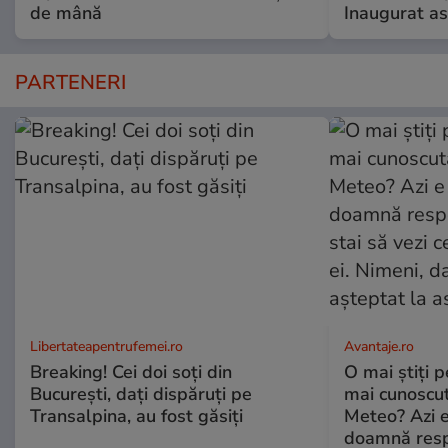
de mână
Inaugurat as
PARTENERI
Libertateapentrufemei.ro
Avantaje.ro
Breaking! Cei doi soți din
O mai știți 
București, dați dispăruți pe
mai cunoscu
Transalpina, au fost găsiți
Meteo? Azi e
doamnă respe