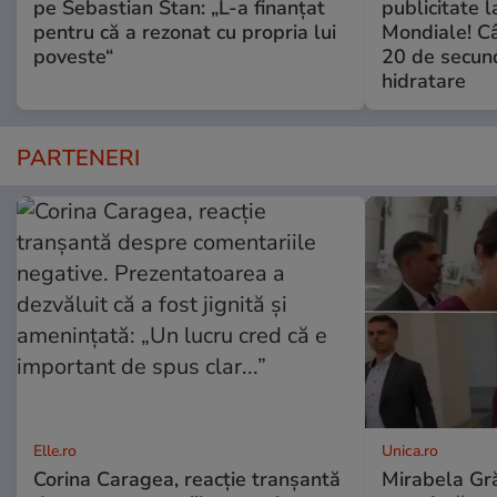
pe Sebastian Stan: „L-a finanțat
publicitate l
pentru că a rezonat cu propria lui
Mondiale! Câ
poveste“
20 de secun
hidratare
PARTENERI
Elle.ro
Unica.ro
Corina Caragea, reacție tranșantă
Mirabela Gră