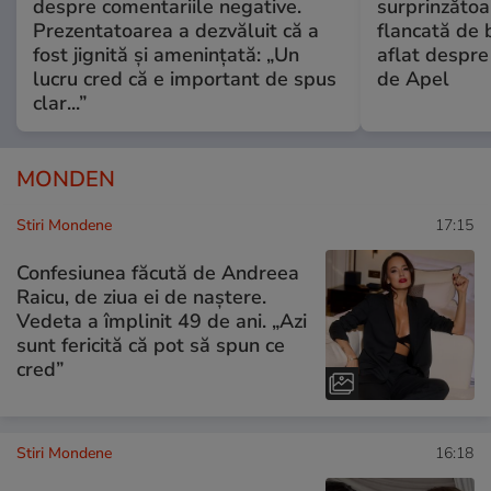
despre comentariile negative.
surprinzătoar
Prezentatoarea a dezvăluit că a
flancată de 
fost jignită și amenințată: „Un
aflat despre
lucru cred că e important de spus
de Apel
clar...”
MONDEN
Stiri Mondene
17:15
Confesiunea făcută de Andreea
Raicu, de ziua ei de naștere.
Vedeta a împlinit 49 de ani. „Azi
sunt fericită că pot să spun ce
cred”
Stiri Mondene
16:18