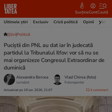
Susține
Cont
Caută
Ultimele știri
Exclusiv
Criză politică
Opinii
Video
|
Ştiri
|
Politică
Puciștii din PNL au dat iar în judecată
partidul la Tribunalul Ilfov: vor să nu se
mai organizeze Congresul Extraordinar de
duminică
Alexandra Bercea
Vlad Chirea (foto)
Jurnalist
Fotoreporter
Actualizat pe 19 iun. 2026, 21:07
4 comentarii