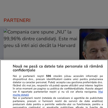
PARTENERI
Nouă ne pasă ca datele tale personale să rămână
confidențiale
Noi și partenerii noștri
596
stocăm și/sau accesăm informații pe
dispozitivul dvs., precum identificatorii cookie unici pentru prelucrarea
datelor cu caracter personal. Puteți accepta sau gestiona preferințele dvs.
Mediafax.ro
StirileKanalD.ro
făcând clic mai jos, respectiv vă puteți opune utilizării unui interes legitim
în orice moment pe pagina cu politica de confidențialitate. Aceste alegeri
Compania care spune „NU” la
Sorin Grinde
vor fi raportate partenerilor noștri și nu vă vor afecta navigarea.
Mai
99,96% dintre candidați. Este mai
lui Veștea
multe detalii
Noi si partenerii nostri (retelele de socializare si agentiile de publicitate
greu să intri aici decât la Harvard
partenere, precum si furnizorii nostri de servicii de date analitice)
prelucram date pentru a permite website-ului sa functioneze, pentru a
personaliza continutul si anunturile publicitare afisate in functie de