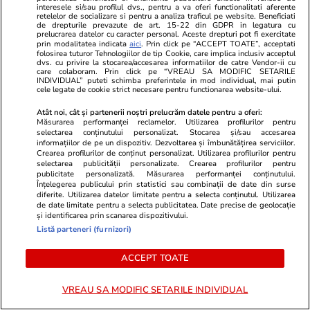
interesele si/sau profilul dvs., pentru a va oferi functionalitati aferente
retelelor de socializare si pentru a analiza traficul pe website. Beneficiati
de drepturile prevazute de art. 15-22 din GDPR in legatura cu
prelucrarea datelor cu caracter personal. Aceste drepturi pot fi exercitate
prin modalitatea indicata
aici
. Prin click pe “ACCEPT TOATE”, acceptati
PROMO
folosirea tuturor Tehnologiilor de tip Cookie, care implica inclusiv acceptul
dvs. cu privire la stocarea/accesarea informatiilor de catre Vendor-ii cu
care colaboram. Prin click pe “VREAU SA MODIFIC SETARILE
INDIVIDUAL” puteti schimba preferintele in mod individual, mai putin
cele legate de cookie strict necesare pentru functionarea website-ului.
Atât noi, cât și partenerii noștri prelucrăm datele pentru a oferi:
Măsurarea performanței reclamelor. Utilizarea profilurilor pentru
selectarea conținutului personalizat. Stocarea și/sau accesarea
informațiilor de pe un dispozitiv. Dezvoltarea și îmbunătățirea serviciilor.
Crearea profilurilor de conținut personalizat. Utilizarea profilurilor pentru
selectarea publicității personalizate. Crearea profilurilor pentru
publicitate personalizată. Măsurarea performanței conținutului.
Înțelegerea publicului prin statistici sau combinații de date din surse
diferite. Utilizarea datelor limitate pentru a selecta conținutul. Utilizarea
de date limitate pentru a selecta publicitatea. Date precise de geolocație
și identificarea prin scanarea dispozitivului.
Listă parteneri (furnizori)
Advertorial
Advertorial
Smart is the new chic: Cum ne
Înscrie-te ac
ACCEPT TOATE
ajută tehnologia să ne reinventăm
voucher de 5
VREAU SA MODIFIC SETARILE INDIVIDUAL