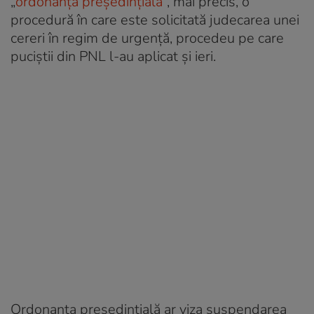
„
ordonanță președințială
”, mai precis, o
procedură în care este solicitată judecarea unei
cereri în regim de urgență, procedeu pe care
puciștii din PNL l-au aplicat și ieri.
Ordonanța președințială ar viza suspendarea