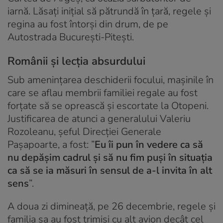
iarnă. Lăsați inițial să pătrundă în țară, regele și
regina au fost întorși din drum, de pe
Autostrada București-Pitești.
Românii și lecția absurdului
Sub amenințarea deschiderii focului, mașinile în
care se aflau membrii familiei regale au fost
forțate să se oprească și escortate la Otopeni.
Justificarea de atunci a generalului Valeriu
Rozoleanu, șeful Direcției Generale
Pașapoarte, a fost: ”
Eu îi pun în vedere ca să
nu depășim cadrul și să nu fim puși în situația
ca să se ia măsuri în sensul de a-l invita în alt
sens
”.
A doua zi dimineață, pe 26 decembrie, regele și
familia sa au fost trimiși cu alt avion decât cel