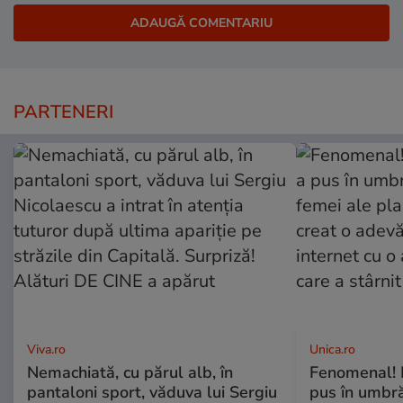
PARTENERI
Viva.ro
Unica.ro
Nemachiată, cu părul alb, în
Fenomenal! 
pantaloni sport, văduva lui Sergiu
pus în umbră