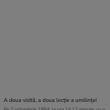
A doua vizită, a doua lecție a umilinței
Pe 7 octombrie 1994, la ora 14.17 minute, cu o