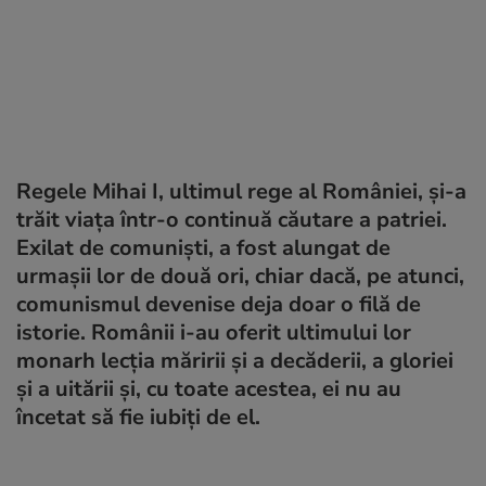
Regele Mihai I, ultimul rege al României, și-a
trăit viața într-o continuă căutare a patriei.
Exilat de comuniști, a fost alungat de
urmașii lor de două ori, chiar dacă, pe atunci,
comunismul devenise deja doar o filă de
istorie. Românii i-au oferit ultimului lor
monarh lecția măririi și a decăderii, a gloriei
și a uitării și, cu toate acestea, ei nu au
încetat să fie iubiți de el.