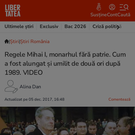
Susține
Cont
Caută
Ultimele știri
Exclusiv
Bac 2026
Criză politică
Opi
|
Ştiri
|
Știri România
Regele Mihai I, monarhul fără patrie. Cum
a fost alungat și umilit de două ori după
1989. VIDEO
Alina Dan
Actualizat pe 05 dec. 2017, 16:48
Comentează