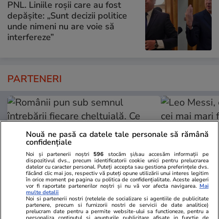
PNL. Liniile roșii care au fost
depășite: „Sunt decizii politice
unde nimeni nu are voie să
interfereze”
PARTENERI
Nouă ne pasă ca datele tale personale să rămână
confidențiale
Noi și partenerii noștri
596
stocăm și/sau accesăm informații pe
dispozitivul dvs., precum identificatorii cookie unici pentru prelucrarea
datelor cu caracter personal. Puteți accepta sau gestiona preferințele dvs.
făcând clic mai jos, respectiv vă puteți opune utilizării unui interes legitim
în orice moment pe pagina cu politica de confidențialitate. Aceste alegeri
vor fi raportate partenerilor noștri și nu vă vor afecta navigarea.
Mai
multe detalii
Noi si partenerii nostri (retelele de socializare si agentiile de publicitate
partenere, precum si furnizorii nostri de servicii de date analitice)
Adevarul.ro
Fanatik.ro
prelucram date pentru a permite website-ului sa functioneze, pentru a
personaliza continutul si anunturile publicitare afisate in functie de