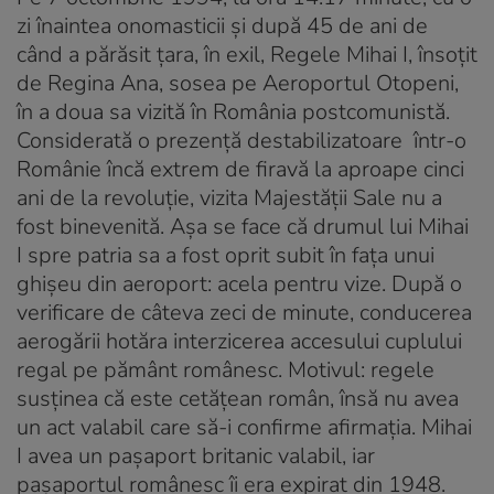
zi înaintea onomasticii și după 45 de ani de
când a părăsit țara, în exil, Regele Mihai I, însoțit
de Regina Ana, sosea pe Aeroportul Otopeni,
în a doua sa vizită în România postcomunistă.
Considerată o prezență destabilizatoare într-o
Românie încă extrem de firavă la aproape cinci
ani de la revoluție, vizita Majestății Sale nu a
fost binevenită. Așa se face că drumul lui Mihai
I spre patria sa a fost oprit subit în fața unui
ghișeu din aeroport: acela pentru vize. După o
verificare de câteva zeci de minute, conducerea
aerogării hotăra interzicerea accesului cuplului
regal pe pământ românesc. Motivul: regele
susținea că este cetățean român, însă nu avea
un act valabil care să-i confirme afirmația. Mihai
I avea un pașaport britanic valabil, iar
pașaportul românesc îi era expirat din 1948.