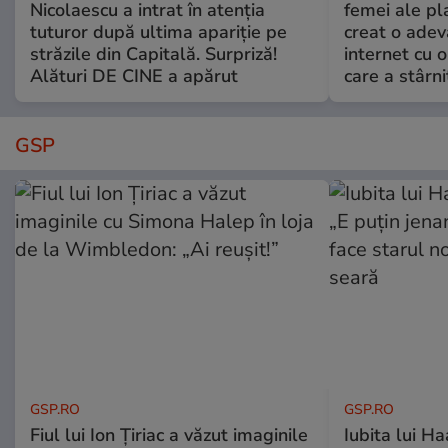
Nicolaescu a intrat în atenția
femei ale pl
tuturor după ultima apariție pe
creat o adev
străzile din Capitală. Surpriză!
internet cu o
Alături DE CINE a apărut
care a stârni
GSP
GSP.RO
GSP.RO
Fiul lui Ion Țiriac a văzut imaginile
Iubita lui Ha