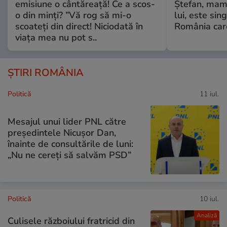
emisiune o cântăreață! Ce a scos-
Ștefan, mama 
o din minți? ”Vă rog să mi-o
lui, este si
scoateți din direct! Niciodată în
România care
viața mea nu pot s..
ȘTIRI ROMÂNIA
Politică
11 iul.
Mesajul unui lider PNL către
președintele Nicușor Dan,
înainte de consultările de luni:
„Nu ne cereți să salvăm PSD”
Politică
10 iul.
Analiză
Culisele războiului fratricid din