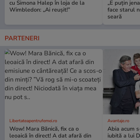
cu Simona Halep în loja de la
„E puțin jen
Wimbledon: „Ai reușit!”
face starul n
seară
PARTENERI
Libertateapentrufemei.ro
Avantaje.ro
Wow! Mara Bănică, fix ca o
Abia acum s-
leoaică în direct! A dat afară din
iubită a lui 