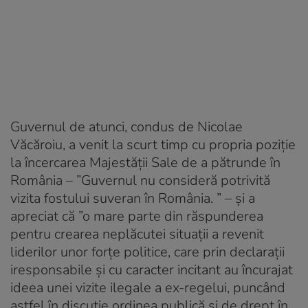
Guvernul de atunci, condus de Nicolae
Văcăroiu, a venit la scurt timp cu propria poziție
la încercarea Majestății Sale de a pătrunde în
România – ”Guvernul nu consideră potrivită
vizita fostului suveran în România. ” – și a
apreciat că ”o mare parte din răspunderea
pentru crearea neplăcutei situații a revenit
liderilor unor forțe politice, care prin declarații
iresponsabile și cu caracter incitant au încurajat
ideea unei vizite ilegale a ex-regelui, puncând
astfel în discuție ordinea publică și de drept în