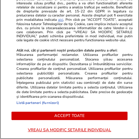
Românii pun sub semnul întrebării
Leo Messi, c
interesele si/sau profilul dvs., pentru a va oferi functionalitati aferente
fiecare cheltuială. Ce riscă
cei mai mari 
retelelor de socializare si pentru a analiza traficul pe website. Beneficiati
de drepturile prevazute de art. 15-22 din GDPR in legatura cu
economia dacă acest fenomen
„Aleargă mai
prelucrarea datelor cu caracter personal. Aceste drepturi pot fi exercitate
prin modalitatea indicata
aici
. Prin click pe “ACCEPT TOATE”, acceptati
continuă
dar arbitrii î
folosirea tuturor Tehnologiilor de tip Cookie, care implica inclusiv acceptul
dvs. cu privire la stocarea/accesarea informatiilor de catre Vendor-ii cu
care colaboram. Prin click pe “VREAU SA MODIFIC SETARILE
INDIVIDUAL” puteti schimba preferintele in mod individual, mai putin
cele legate de cookie strict necesare pentru functionarea website-ului.
PARTENERI
Atât noi, cât și partenerii noștri prelucrăm datele pentru a oferi:
Măsurarea performanței reclamelor. Utilizarea profilurilor pentru
selectarea conținutului personalizat. Stocarea și/sau accesarea
informațiilor de pe un dispozitiv. Dezvoltarea și îmbunătățirea serviciilor.
Crearea profilurilor de conținut personalizat. Utilizarea profilurilor pentru
selectarea publicității personalizate. Crearea profilurilor pentru
publicitate personalizată. Măsurarea performanței conținutului.
Înțelegerea publicului prin statistici sau combinații de date din surse
diferite. Utilizarea datelor limitate pentru a selecta conținutul. Utilizarea
de date limitate pentru a selecta publicitatea. Date precise de geolocație
și identificarea prin scanarea dispozitivului.
Listă parteneri (furnizori)
ACCEPT TOATE
Elle.ro
Unica.ro
VREAU SA MODIFIC SETARILE INDIVIDUAL
Livia Eftimie, prima reacție după
Mirabela Gră