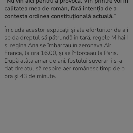
”
Nu vin aici pentru a provoca. Vin printre voi în
calitatea mea de român, fără intenția de a
contesta ordinea constituțională actuală.”
În ciuda acestor explicații și ale eforturilor de a i
se da dreptul să pătrundă în țară, regele Mihai I
și regina Ana se îmbarcau în aeronava Air
France, la ora 16.00, și se întorceau la Paris.
După atâta amar de ani, fostului suveran i s-a
dat dreptul să respire aer românesc timp de o
ora și 43 de minute.