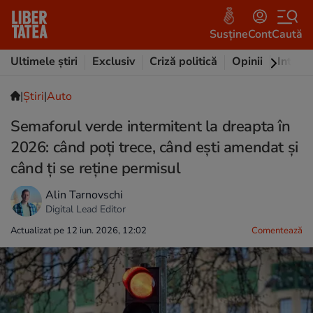
Susține
Cont
Caută
Ultimele știri
Exclusiv
Criză politică
Opinii
Intervi
|
Ştiri
|
Auto
Semaforul verde intermitent la dreapta în
2026: când poți trece, când ești amendat și
când ți se reține permisul
Alin Tarnovschi
Digital Lead Editor
Actualizat pe 12 iun. 2026, 12:02
Comentează