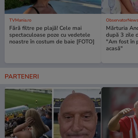
TVMania.ro
ObservatorNews
Fără filtre pe plajă! Cele mai
Mărturia And
spectaculoase poze cu vedetele
după 3 zile d
noastre în costum de baie [FOTO]
"Am fost în p
acasă"
PARTENERI