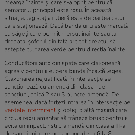
meargă înainte și care s-a oprit pentru că
semaforul principal este roșu. În această
situație, legislația rutieră este de partea celui
care staționează. Dacă banda unu este marcată
cu săgeți care permit mersul înainte sau la
dreapta, șoferul din față are tot dreptul să
aștepte culoarea verde pentru direcția înainte.
Conducătorii auto din spate care claxonează
agresiv pentru a elibera banda încalcă legea.
Claxonarea nejustificată în intersecție se
sancționează cu amendă din clasa I de
sancțiuni, adică 2 sau 3 puncte-amendă. De
asemenea, dacă forțezi intrarea în intersecție pe
verdele intermitent
și obligi o altă mașină care
circula regulamentar să frâneze brusc pentru a
evita un impact, riști o amendă din clasa a III-a
de sancțiuni, care presupune de la 6 la 8