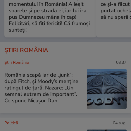
momentului în România! A ieșit
ce și-a făcut
soarele și pe strada ei, iar lui i-a
purtat ochel
pus Dumnezeu mâna în cap!
să nu sperii c
Felicitări, să fiți fericiți! Că frumoși
sunteți!
ȘTIRI ROMÂNIA
Știri România
08:37
România scapă iar de „junk”:
după Fitch, și Moody’s menține
ratingul de țară. Nazare: „Un
semnal extrem de important”.
Ce spune Nicușor Dan
Politică
04 aug.