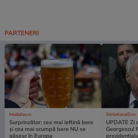
PARTENERI
Mediafax.ro
StirileKanalD.ro
Surprinzător: cea mai ieftină bere
UPDATE Zi d
și cea mai scumpă bere NU se
Georgescu! F
găsesc în Europa
prezidențiale