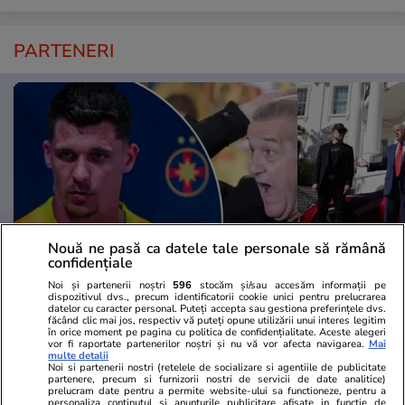
PARTENERI
Nouă ne pasă ca datele tale personale să rămână
confidențiale
Noi și partenerii noștri
596
stocăm și/sau accesăm informații pe
Fanatik.ro
Spotmedia.ro
dispozitivul dvs., precum identificatorii cookie unici pentru prelucrarea
datelor cu caracter personal. Puteți accepta sau gestiona preferințele dvs.
Pleacă Ștefan Târnovanu de la
Trump spune 
făcând clic mai jos, respectiv vă puteți opune utilizării unui interes legitim
FCSB? „Să meargă la Gigi să-i
electrice au 
în orice moment pe pagina cu politica de confidențialitate. Aceste alegeri
vor fi raportate partenerilor noștri și nu vă vor afecta navigarea.
Mai
ducă oferta”. Exclusiv
stârnește val
multe detalii
Noi si partenerii nostri (retelele de socializare si agentiile de publicitate
partenere, precum si furnizorii nostri de servicii de date analitice)
prelucram date pentru a permite website-ului sa functioneze, pentru a
personaliza continutul si anunturile publicitare afisate in functie de