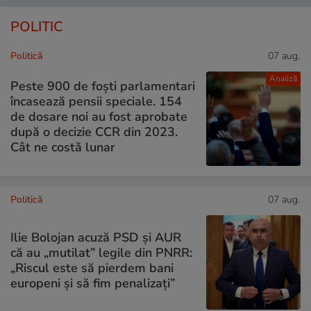
POLITIC
Politică
07 aug.
Analiză
Peste 900 de foști parlamentari
încasează pensii speciale. 154
de dosare noi au fost aprobate
după o decizie CCR din 2023.
Cât ne costă lunar
Politică
07 aug.
Ilie Bolojan acuză PSD și AUR
că au „mutilat” legile din PNRR:
„Riscul este să pierdem bani
europeni și să fim penalizați”