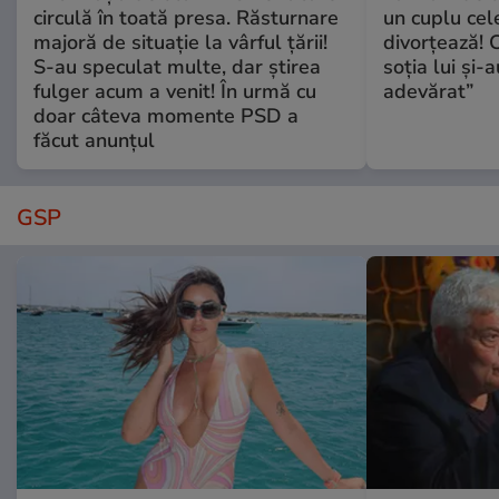
circulă în toată presa. Răsturnare
un cuplu ce
majoră de situație la vârful țării!
divorțează! C
S-au speculat multe, dar știrea
soția lui și-
fulger acum a venit! În urmă cu
adevărat”
doar câteva momente PSD a
făcut anunțul
GSP