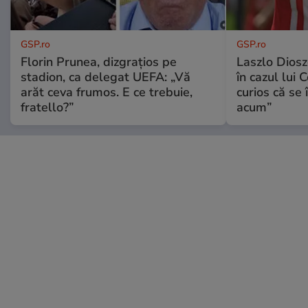
GSP.ro
GSP.ro
Florin Prunea, dizgrațios pe
Laszlo Diosz
stadion, ca delegat UEFA: „Vă
în cazul lui 
arăt ceva frumos. E ce trebuie,
curios că se
fratello?”
acum”