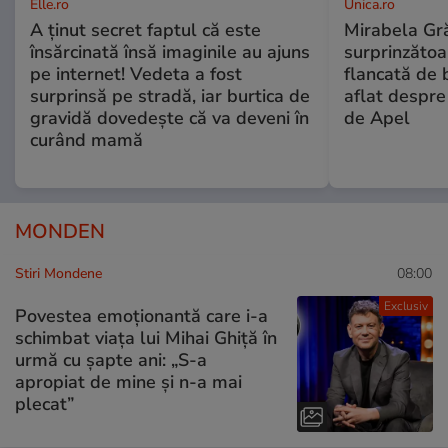
Elle.ro
Unica.ro
A ținut secret faptul că este
Mirabela Gră
însărcinată însă imaginile au ajuns
surprinzătoar
pe internet! Vedeta a fost
flancată de 
surprinsă pe stradă, iar burtica de
aflat despre
gravidă dovedește că va deveni în
de Apel
curând mamă
MONDEN
Stiri Mondene
08:00
Exclusiv
Povestea emoționantă care i-a
schimbat viața lui Mihai Ghiță în
urmă cu șapte ani: „S-a
apropiat de mine și n-a mai
plecat”