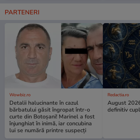
PARTENERI
Wowbiz.ro
Redactia.ro
Detalii halucinante în cazul
August 2026
bărbatului găsit îngropat într-o
definitiv cup
curte din Botoșani! Marinel a fost
înjunghiat în inimă, iar concubina
lui se numără printre suspecți