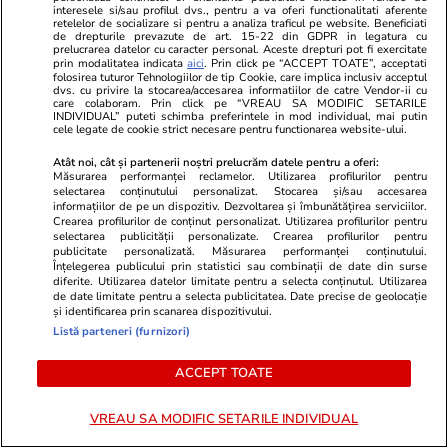
interesele si/sau profilul dvs., pentru a va oferi functionalitati aferente
ULTIMELE ȘTIRI
retelelor de socializare si pentru a analiza traficul pe website. Beneficiati
de drepturile prevazute de art. 15-22 din GDPR in legatura cu
prelucrarea datelor cu caracter personal. Aceste drepturi pot fi exercitate
prin modalitatea indicata
aici
. Prin click pe “ACCEPT TOATE”, acceptati
Muzică și Filme
08:45
folosirea tuturor Tehnologiilor de tip Cookie, care implica inclusiv acceptul
dvs. cu privire la stocarea/accesarea informatiilor de catre Vendor-ii cu
Vincent Cassel, personaj principal într-un clip
care colaboram. Prin click pe “VREAU SA MODIFIC SETARILE
INDIVIDUAL” puteti schimba preferintele in mod individual, mai putin
care a adunat aproape 5 milioane de
cele legate de cookie strict necesare pentru functionarea website-ului.
vizualizări. Cum apare actorul
Atât noi, cât și partenerii noștri prelucrăm datele pentru a oferi:
Măsurarea performanței reclamelor. Utilizarea profilurilor pentru
selectarea conținutului personalizat. Stocarea și/sau accesarea
informațiilor de pe un dispozitiv. Dezvoltarea și îmbunătățirea serviciilor.
Crearea profilurilor de conținut personalizat. Utilizarea profilurilor pentru
Știri Externe
08:41
selectarea publicității personalizate. Crearea profilurilor pentru
Un bărbat și-a uitat soția la graniță și a plecat
publicitate personalizată. Măsurarea performanței conținutului.
Înțelegerea publicului prin statistici sau combinații de date din surse
spre Germania. A realizat abia după câțiva
diferite. Utilizarea datelor limitate pentru a selecta conținutul. Utilizarea
de date limitate pentru a selecta publicitatea. Date precise de geolocație
kilometri: „Am crezut că glumește”
și identificarea prin scanarea dispozitivului.
Listă parteneri (furnizori)
Știri România
08:37
ACCEPT TOATE
România scapă iar de „junk”: după Fitch, și
VREAU SA MODIFIC SETARILE INDIVIDUAL
Moody’s menține ratingul de țară. Nazare: „Un