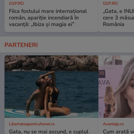
GSP.RO
GSP.RO
Fiica fostului mare internațional
„Gata, e IN
român, apariție incendiară în
cere 3 măsu
vacanță: „Ibiza și magia ei”
România
PARTENERI
Libertateapentrufemei.ro
Avantaje.ro
Gata, nu se mai ascund, e cuplul
Cum arată v