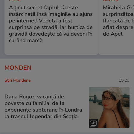
A ținut secret faptul că este
Mirabela Gră
însărcinată însă imaginile au ajuns
surprinzătoar
pe internet! Vedeta a fost
flancată de 
surprinsă pe stradă, iar burtica de
aflat despre
gravidă dovedește că va deveni în
de Apel
curând mamă
MONDEN
Stiri Mondene
15:20
Dana Rogoz, vacanță de
poveste cu familia: de la
experiențe subterane în Londra,
la traseul legendar din Scoția