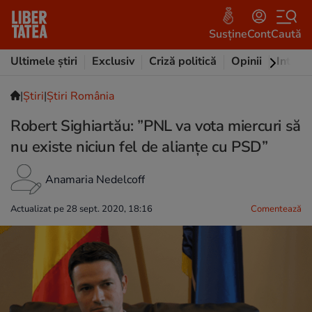
Susține
Cont
Caută
Ultimele știri
Exclusiv
Criză politică
Opinii
Intervi
|
Ştiri
|
Știri România
Robert Sighiartău: ”PNL va vota miercuri să
nu existe niciun fel de alianţe cu PSD”
Anamaria Nedelcoff
Actualizat pe 28 sept. 2020, 18:16
Comentează