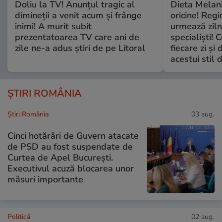
Doliu la TV! Anunțul tragic al
Dieta Melan
dimineții a venit acum și frânge
oricine! Regi
inimi! A murit subit
urmează zilni
prezentatoarea TV care ani de
specialiști! 
zile ne-a adus știri de pe Litoral
fiecare zi și 
acestui stil 
ȘTIRI ROMÂNIA
Știri România
03 aug.
Cinci hotărâri de Guvern atacate
de PSD au fost suspendate de
Curtea de Apel București.
Executivul acuză blocarea unor
măsuri importante
Politică
02 aug.