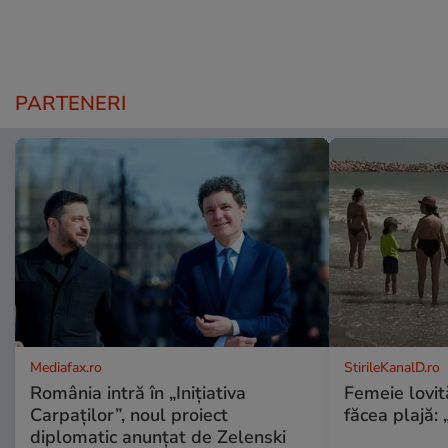
PARTENERI
Mediafax.ro
StirileKanalD.ro
România intră în „Inițiativa
Femeie lovit
Carpaților”, noul proiect
făcea plajă: „
diplomatic anunțat de Zelenski