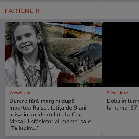
PARTENERI
Wowbiz.ro
Redactia.ro
Durere fără margini după
Doliu în lume
moartea Raisei, fetița de 9 ani
la numai 37 d
ucisă în accidentul de la Cluj.
Mesajul sfâșietor al mamei sale:
„Te iubim…”