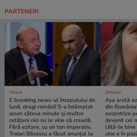
PARTENERI
Viva.ro
Unica.ro
E breaking news-ul începutului de
Așa arată az
lună, dragi români! S-a întâmplat
din România!
acum câteva minute și multor
excentrice pe
cetățeni nici nu le vine să creadă.
devenit cel 
Fără ezitare, cu un ton imperativ,
Uită-te bine 
Traian Băsescu a făcut anunțul la
cine e în poz