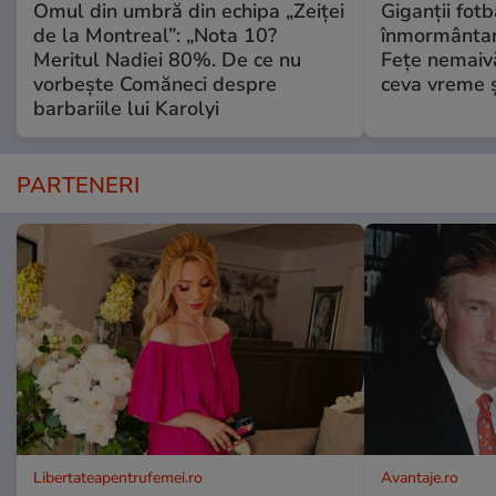
Omul din umbră din echipa „Zeiței
Giganții fotb
de la Montreal”: „Nota 10?
înmormântare
Meritul Nadiei 80%. De ce nu
Fețe nemaivă
vorbește Comăneci despre
ceva vreme ș
barbariile lui Karolyi
PARTENERI
Libertateapentrufemei.ro
Avantaje.ro