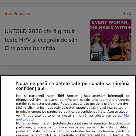
Știri România
14:30
UNTOLD 2026 oferă gratuit
teste HPV și ecografii de sân.
Cine poate beneficia
Știri România
14:22
Nouă ne pasă ca datele tale personale să rămână
Aproape 3 milioane de români
confidențiale
vor suporta temperaturi de 41
Noi și partenerii noștri
596
stocăm și/sau accesăm informații pe
dispozitivul dvs., precum identificatorii cookie unici pentru prelucrarea
de grade Celsius la umbră,
datelor cu caracter personal. Puteți accepta sau gestiona preferințele dvs.
făcând clic mai jos, respectiv vă puteți opune utilizării unui interes legitim
miercuri și joi. Când se răcește
în orice moment pe pagina cu politica de confidențialitate. Aceste alegeri
vor fi raportate partenerilor noștri și nu vă vor afecta navigarea.
Mai
și revin ploile
multe detalii
Noi si partenerii nostri (retelele de socializare si agentiile de publicitate
partenere, precum si furnizorii nostri de servicii de date analitice)
prelucram date pentru a permite website-ului sa functioneze, pentru a
personaliza continutul si anunturile publicitare afisate in functie de