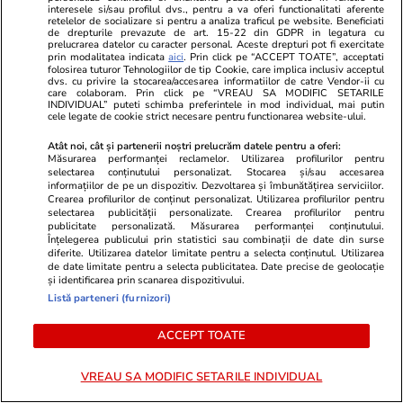
Știri România
13:45
interesele si/sau profilul dvs., pentru a va oferi functionalitati aferente
retelelor de socializare si pentru a analiza traficul pe website. Beneficiati
de drepturile prevazute de art. 15-22 din GDPR in legatura cu
prelucrarea datelor cu caracter personal. Aceste drepturi pot fi exercitate
prin modalitatea indicata
aici
. Prin click pe “ACCEPT TOATE”, acceptati
Un tânăr român a murit în Italia
folosirea tuturor Tehnologiilor de tip Cookie, care implica inclusiv acceptul
dvs. cu privire la stocarea/accesarea informatiilor de catre Vendor-ii cu
când culegea roșii pe câmp, la
care colaboram. Prin click pe “VREAU SA MODIFIC SETARILE
INDIVIDUAL” puteti schimba preferintele in mod individual, mai putin
40 de grade Celsius
cele legate de cookie strict necesare pentru functionarea website-ului.
Atât noi, cât și partenerii noștri prelucrăm datele pentru a oferi:
Măsurarea performanței reclamelor. Utilizarea profilurilor pentru
selectarea conținutului personalizat. Stocarea și/sau accesarea
informațiilor de pe un dispozitiv. Dezvoltarea și îmbunătățirea serviciilor.
Știri România
13:01
Crearea profilurilor de conținut personalizat. Utilizarea profilurilor pentru
selectarea publicității personalizate. Crearea profilurilor pentru
publicitate personalizată. Măsurarea performanței conținutului.
Nivelurile Dunării au crescut cu
Înțelegerea publicului prin statistici sau combinații de date din surse
diferite. Utilizarea datelor limitate pentru a selecta conținutul. Utilizarea
2 cm după detonarea stâncii
de date limitate pentru a selecta publicitatea. Date precise de geolocație
și identificarea prin scanarea dispozitivului.
Pârjoaia, Apele Române
Listă parteneri (furnizori)
pregătesc o nouă intervenție
ACCEPT TOATE
VREAU SA MODIFIC SETARILE INDIVIDUAL
Opinii
14:30