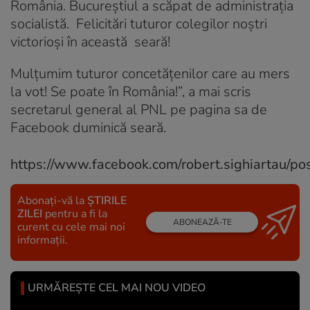
România. Bucureștiul a scăpat de administrația
socialistă. Felicitări tuturor colegilor noștri
victorioși în această seară!
Mulțumim tuturor concetățenilor care au mers
la vot! Se poate în România!”, a mai scris
secretarul general al PNL pe pagina sa de
Facebook duminică seară.
https://www.facebook.com/robert.sighiartau/
Abonați-vă la
ȘTIRILE
ZILEI
pentru a fi la
ABONEAZĂ-TE
curent cu cele mai noi
informații.
URMĂREȘTE CEL MAI NOU VIDEO