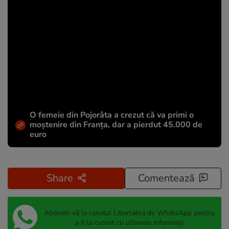
O femeie din Pojorâta a crezut că va primi o
moștenire din Franța, dar a pierdut 45.000 de
euro
Share
Comentează
Abonați-vă la canalul Libertatea de WhatsApp pentru
a fi la curent cu ultimele informații