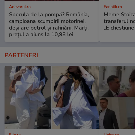
Adevarul.ro
Fanatik.ro
Specula de la pompă? România,
Meme Stoica
campioana scumpirii motorinei,
transferul n
deși are petrol și rafinării. Marți,
„E chestiune 
prețul a ajuns la 10,98 lei
PARTENERI
Elle.ro
Unica.ro