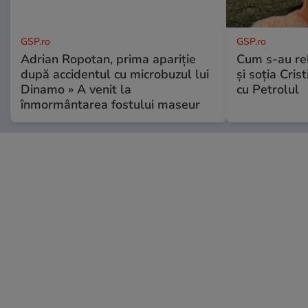
GSP.ro
GSP.ro
Adrian Ropotan, prima apariție
Cum s-au re
după accidentul cu microbuzul lui
și soția Cris
Dinamo » A venit la
cu Petrolul
înmormântarea fostului maseur