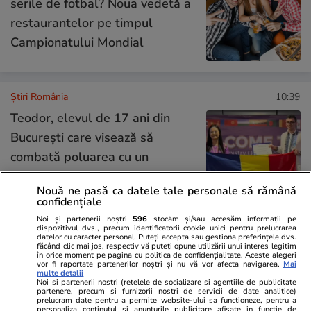
serile de fotbal? Noua vedetă a
restaurantelor pe timpul
Campionatului Mondial
Știri România
10:39
Teodor, elevul de 17 ani din
București care visează să
combată poluarea cu un
„burete” molecular: „Vreau
Nouă ne pasă ca datele tale personale să rămână
Premiul Nobel pe numele meu”
confidențiale
Noi și partenerii noștri
596
stocăm și/sau accesăm informații pe
dispozitivul dvs., precum identificatorii cookie unici pentru prelucrarea
datelor cu caracter personal. Puteți accepta sau gestiona preferințele dvs.
Știri România
10:00
făcând clic mai jos, respectiv vă puteți opune utilizării unui interes legitim
în orice moment pe pagina cu politica de confidențialitate. Aceste alegeri
Scamatoriile șefului DGASPC
Exclusiv
vor fi raportate partenerilor noștri și nu vă vor afecta navigarea.
Mai
multe detalii
Bihor, Lucian Călin Puia: a
Noi si partenerii nostri (retelele de socializare si agentiile de publicitate
partenere, precum si furnizorii nostri de servicii de date analitice)
transformat bizonul donat în
prelucram date pentru a permite website-ului sa functioneze, pentru a
personaliza continutul si anunturile publicitare afisate in functie de