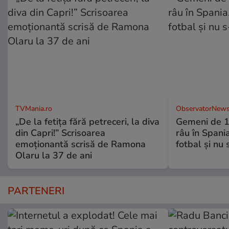
TVMania.ro
ObservatorNews
„De la fetița fără petreceri, la diva
Gemeni de 11
din Capri!” Scrisoarea
râu în Spani
emoționantă scrisă de Ramona
fotbal şi nu
Olaru la 37 de ani
PARTENERI