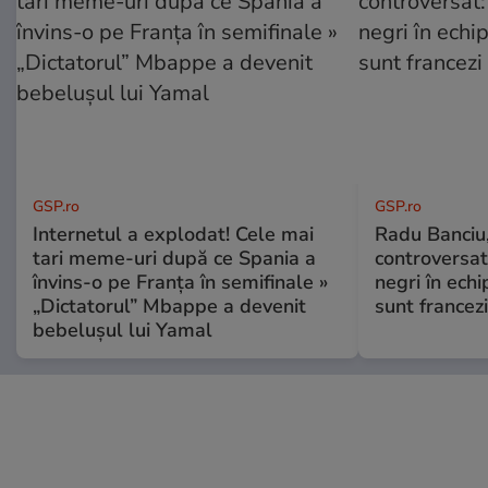
GSP.ro
GSP.ro
Internetul a explodat! Cele mai
Radu Banciu
tari meme-uri după ce Spania a
controversat:
învins-o pe Franța în semifinale »
negri în echi
„Dictatorul” Mbappe a devenit
sunt francezi
bebelușul lui Yamal