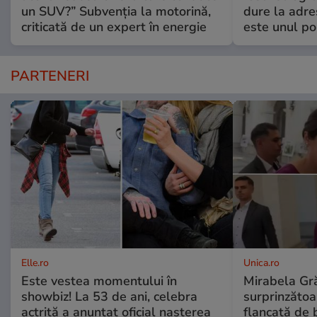
un SUV?” Subvenția la motorină,
dure la adre
criticată de un expert în energie
este unul pol
PARTENERI
Elle.ro
Unica.ro
Este vestea momentului în
Mirabela Gră
showbiz! La 53 de ani, celebra
surprinzătoar
actriță a anunțat oficial nașterea
flancată de 