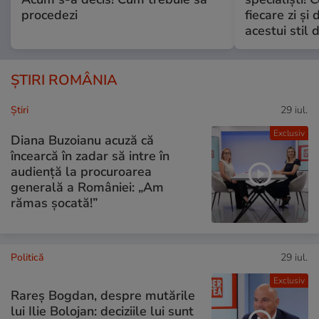
procedezi
fiecare zi și 
acestui stil 
ȘTIRI ROMÂNIA
Ştiri
29 iul.
Exclusiv
Diana Buzoianu acuză că
încearcă în zadar să intre în
audiență la procuroarea
generală a României: „Am
rămas șocată!”
Politică
29 iul.
Exclusiv
Rareș Bogdan, despre mutările
lui Ilie Bolojan: deciziile lui sunt