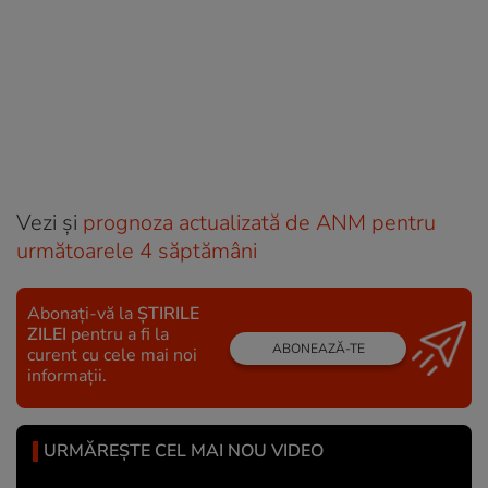
Vezi și
prognoza actualizată de ANM pentru
următoarele 4 săptămâni
Abonați-vă la
ȘTIRILE
ZILEI
pentru a fi la
ABONEAZĂ-TE
curent cu cele mai noi
informații.
URMĂREȘTE CEL MAI NOU VIDEO