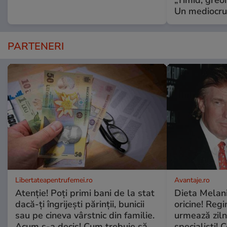
Un mediocru
PARTENERI
Libertateapentrufemei.ro
Avantaje.ro
Atenție! Poți primi bani de la stat
Dieta Melan
dacă-ți îngrijești părinții, bunicii
oricine! Regi
sau pe cineva vârstnic din familie.
urmează zilni
Acum s-a decis! Cum trebuie să
specialiști! 