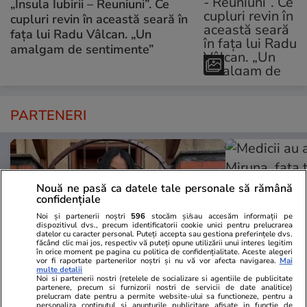
„Insula Iubirii – Reuniuni”. Ce
cupluri revin în această seară în
fața lui Radu Vâlcan. „Un
amalgam de sentimente”
PARTENERI
Nouă ne pasă ca datele tale personale să rămână
confidențiale
Noi și partenerii noștri
596
stocăm și/sau accesăm informații pe
dispozitivul dvs., precum identificatorii cookie unici pentru prelucrarea
datelor cu caracter personal. Puteți accepta sau gestiona preferințele dvs.
făcând clic mai jos, respectiv vă puteți opune utilizării unui interes legitim
în orice moment pe pagina cu politica de confidențialitate. Aceste alegeri
vor fi raportate partenerilor noștri și nu vă vor afecta navigarea.
Mai
multe detalii
Noi si partenerii nostri (retelele de socializare si agentiile de publicitate
partenere, precum si furnizorii nostri de servicii de date analitice)
TVMania.ro
ObservatorNews
prelucram date pentru a permite website-ului sa functioneze, pentru a
personaliza continutul si anunturile publicitare afisate in functie de