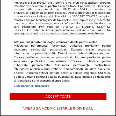
Daniela Crudu a dezvăluit cum
Medicii au af
interesele si/sau profilul dvs., pentru a va oferi functionalitati aferente
retelelor de socializare si pentru a analiza traficul pe website. Beneficiati
este viața pe platformele pentru
Miruna, fata 
de drepturile prevazute de art. 15-22 din GDPR in legatura cu
prelucrarea datelor cu caracter personal. Aceste drepturi pot fi exercitate
adulți: „Fac ce vreau”
de ECMO, du
prin modalitatea indicata
aici
. Prin click pe “ACCEPT TOATE”, acceptati
bacterie pe l
folosirea tuturor Tehnologiilor de tip Cookie, care implica inclusiv acceptul
dvs. cu privire la stocarea/accesarea informatiilor de catre Vendor-ii cu
care colaboram. Prin click pe “VREAU SA MODIFIC SETARILE
INDIVIDUAL” puteti schimba preferintele in mod individual, mai putin
cele legate de cookie strict necesare pentru functionarea website-ului.
Atât noi, cât și partenerii noștri prelucrăm datele pentru a oferi:
Măsurarea performanței reclamelor. Utilizarea profilurilor pentru
selectarea conținutului personalizat. Stocarea și/sau accesarea
PARTENERI
informațiilor de pe un dispozitiv. Dezvoltarea și îmbunătățirea serviciilor.
Crearea profilurilor de conținut personalizat. Utilizarea profilurilor pentru
selectarea publicității personalizate. Crearea profilurilor pentru
publicitate personalizată. Măsurarea performanței conținutului.
Înțelegerea publicului prin statistici sau combinații de date din surse
diferite. Utilizarea datelor limitate pentru a selecta conținutul. Utilizarea
de date limitate pentru a selecta publicitatea. Date precise de geolocație
și identificarea prin scanarea dispozitivului.
Listă parteneri (furnizori)
ACCEPT TOATE
VREAU SA MODIFIC SETARILE INDIVIDUAL