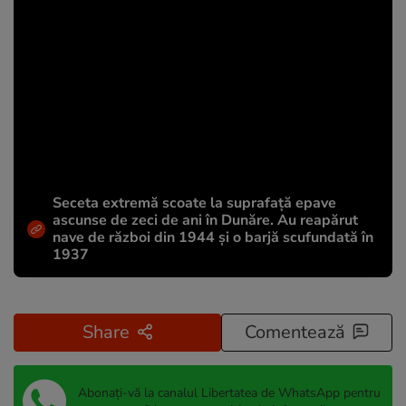
Seceta extremă scoate la suprafață epave
ascunse de zeci de ani în Dunăre. Au reapărut
nave de război din 1944 și o barjă scufundată în
1937
Share
Comentează
Abonați-vă la canalul Libertatea de WhatsApp pentru