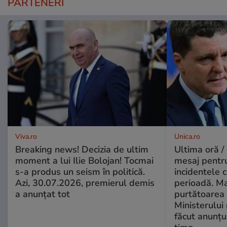
PARTENERI
Viva.ro
Unica.ro
Breaking news! Decizia de ultim
Ultima oră /
moment a lui Ilie Bolojan! Tocmai
mesaj pentr
s-a produs un seism în politică.
incidentele 
Azi, 30.07.2026, premierul demis
perioadă. Ma
a anunțat tot
purtătoarea 
Ministerului
făcut anunțu