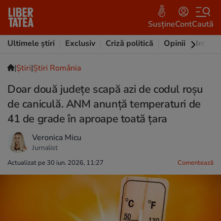
Susține
Cont
Caută
Ultimele știri
Exclusiv
Criză politică
Opinii
Intervi
|
Ştiri
|
Știri România
Doar două județe scapă azi de codul roșu
de caniculă. ANM anunță temperaturi de
41 de grade în aproape toată țara
Veronica Micu
Jurnalist
Actualizat pe 30 iun. 2026, 11:27
Comentează