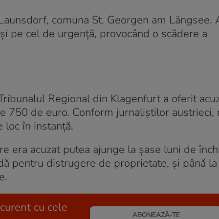
in Launsdorf, comuna St. Georgen am Längsee. 
ât și pe cel de urgență, provocând o scădere a
Tribunalul Regional din Klagenfurt a oferit acuz
 750 de euro. Conform jurnaliștilor austrieci,
 loc în instanță.
e era acuzat putea ajunge la șase luni de înch
pentru distrugere de proprietate, și până la 
e.
 curent cu cele
ABONEAZĂ-TE