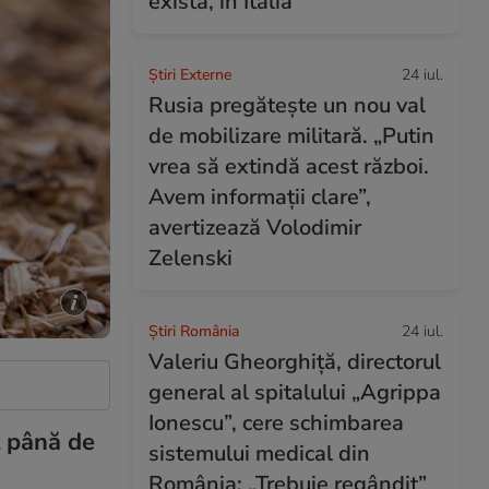
exista, în Italia
Știri Externe
24 iul.
Rusia pregătește un nou val
de mobilizare militară. „Putin
vrea să extindă acest război.
Avem informații clare”,
avertizează Volodimir
Zelenski
Știri România
24 iul.
Valeriu Gheorghiță, directorul
general al spitalului „Agrippa
Ionescu”, cere schimbarea
t până de
sistemului medical din
România: „Trebuie regândit”