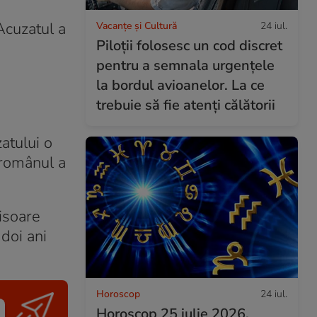
Acuzatul a
Vacanțe și Cultură
24 iul.
Piloții folosesc un cod discret
pentru a semnala urgențele
la bordul avioanelor. La ce
trebuie să fie atenți călătorii
atului o
 românul a
isoare
doi ani
Horoscop
24 iul.
Horoscop 25 iulie 2026.