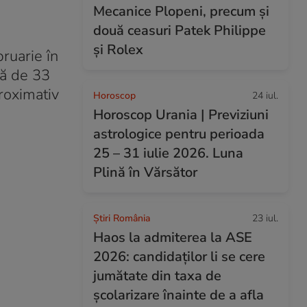
Mecanice Plopeni, precum și
două ceasuri Patek Philippe
și Rolex
ruarie în
tă de 33
proximativ
Horoscop
24 iul.
Horoscop Urania | Previziuni
astrologice pentru perioada
25 – 31 iulie 2026. Luna
Plină în Vărsător
Știri România
23 iul.
Haos la admiterea la ASE
2026: candidaților li se cere
jumătate din taxa de
școlarizare înainte de a afla