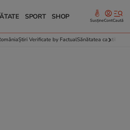
ĂTATE
SPORT
SHOP
Susține
Cont
Caută
Sănătate și Fitness
ce
 culinare
-România
Știri Verificate by Factual
Sănătatea ca stil de vi
 și legume
rea plantelor