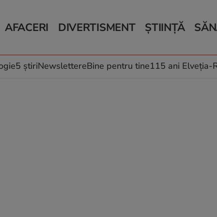
AFACERI
DIVERTISMENT
ȘTIINȚĂ
SĂN
Bani și Afaceri
Monden
Știri Știință
Știri 
Auto
Horoscop
Schimbări climati
Relații
Locuri de muncă
Muzică și Filme
Rețete
ogie
5 știri
Newslettere
Bine pentru tine
115 ani Elveția
Imobiliare.ro
Vacanțe și Cultură
Fructe
eJobs.ro
Îngriji