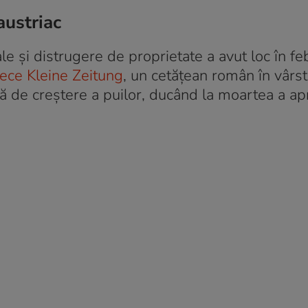
austriac
e și distrugere de proprietate a avut loc în feb
riece Kleine Zeitung
, un cetățean român în vârs
ală de creștere a puilor, ducând la moartea a a