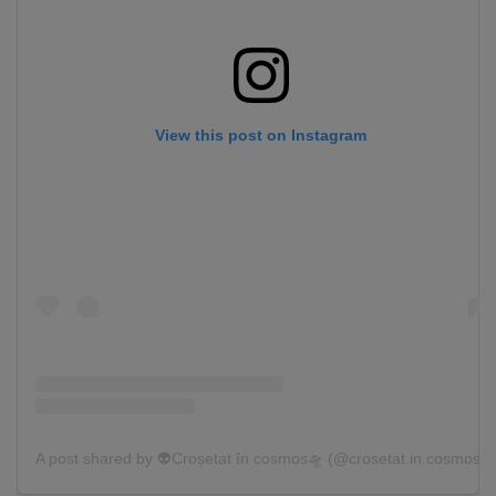
View this post on Instagram
A post shared by 👽Croșetat în cosmos🛸 (@crosetat.in.cosmos)