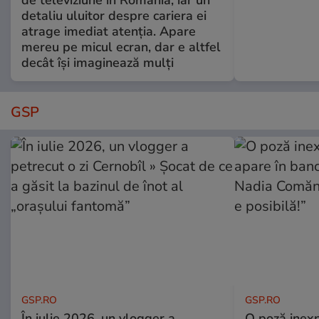
detaliu uluitor despre cariera ei
atrage imediat atenția. Apare
mereu pe micul ecran, dar e altfel
decât își imaginează mulți
GSP
GSP.RO
GSP.RO
În iulie 2026, un vlogger a
O poză inexp