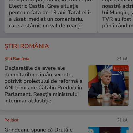
Electric Castle. Grea situație
noastră actri
pentru o fată de 19 ani! Tatăl ei i-
lui Mungiu, ș
a lăsat imediat un comentariu,
TVR au fost 
care a stârnit un val de reacții
până când mo
ȘTIRI ROMÂNIA
Știri România
21 iul.
Declarațiile de avere ale
Exclusiv
demnitarilor rămân secrete,
potrivit proiectului de reformă a
ANI trimis de Cătălin Predoiu în
Parlament. Reacția ministrului
interimar al Justiției
Politică
21 iul.
Grindeanu spune că Drulă e