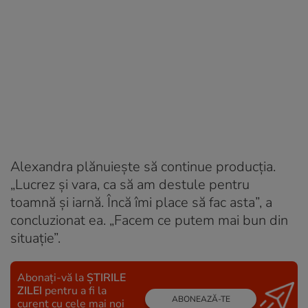
Alexandra plănuiește să continue producția.
„Lucrez și vara, ca să am destule pentru
toamnă și iarnă. Încă îmi place să fac asta”, a
concluzionat ea. „Facem ce putem mai bun din
situație”.
Abonați-vă la
ȘTIRILE
ZILEI
pentru a fi la
ABONEAZĂ-TE
curent cu cele mai noi