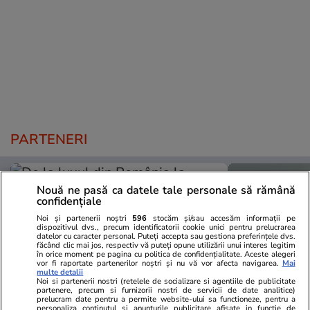
PARTENERI
Nouă ne pasă ca datele tale personale să rămână
confidențiale
Noi și partenerii noștri
596
stocăm și/sau accesăm informații pe
dispozitivul dvs., precum identificatorii cookie unici pentru prelucrarea
datelor cu caracter personal. Puteți accepta sau gestiona preferințele dvs.
făcând clic mai jos, respectiv vă puteți opune utilizării unui interes legitim
în orice moment pe pagina cu politica de confidențialitate. Aceste alegeri
vor fi raportate partenerilor noștri și nu vă vor afecta navigarea.
Mai
multe detalii
Noi si partenerii nostri (retelele de socializare si agentiile de publicitate
partenere, precum si furnizorii nostri de servicii de date analitice)
prelucram date pentru a permite website-ului sa functioneze, pentru a
personaliza continutul si anunturile publicitare afisate in functie de