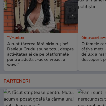
TVMania.ro
ObservatorNews
A rupt tăcerea fără nicio rușine!
O femeie cer
Daniela Crudu spune totul despre
câţiva metri
activitatea ei de pe platformele
de lux a mam
pentru adulți: „Fac ce vreau, e
descoperit po
wow!”
PARTENERI