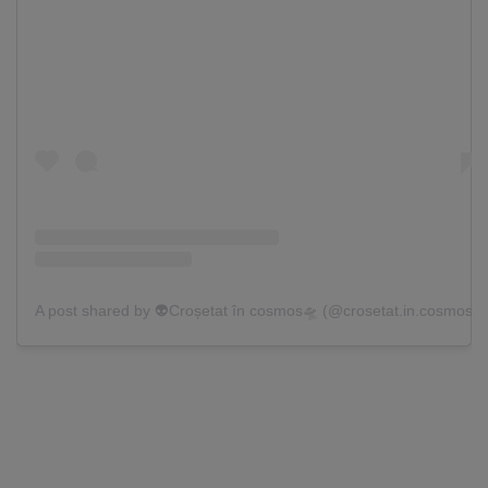
A post shared by 👽Croșetat în cosmos🛸 (@crosetat.in.cosmos)