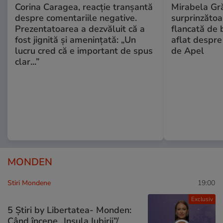
Corina Caragea, reacție tranșantă
Mirabela Gră
despre comentariile negative.
surprinzătoar
Prezentatoarea a dezvăluit că a
flancată de 
fost jignită și amenințată: „Un
aflat despre
lucru cred că e important de spus
de Apel
clar...”
MONDEN
Stiri Mondene
19:00
Exclusiv
5 Știri by Libertatea- Monden:
Când începe „Insula Iubirii”/