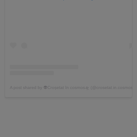
A post shared by 👽Croșetat în cosmos🛸 (@crosetat.in.cosmos)