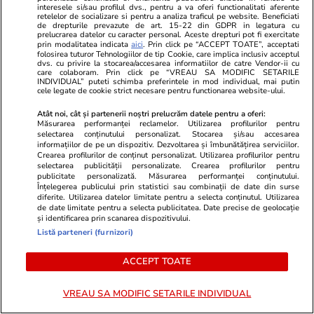
interesele si/sau profilul dvs., pentru a va oferi functionalitati aferente
Mediafax.ro
StirileKanalD.ro
retelelor de socializare si pentru a analiza traficul pe website. Beneficiati
de drepturile prevazute de art. 15-22 din GDPR in legatura cu
De la luxul din România la
Femeie lovit
prelucrarea datelor cu caracter personal. Aceste drepturi pot fi exercitate
cătușele din Miami. Povestea care
făcea plajă: „
prin modalitatea indicata
aici
. Prin click pe “ACCEPT TOATE”, acceptati
folosirea tuturor Tehnologiilor de tip Cookie, care implica inclusiv acceptul
îi urmărește pe frații Tate
dvs. cu privire la stocarea/accesarea informatiilor de catre Vendor-ii cu
care colaboram. Prin click pe “VREAU SA MODIFIC SETARILE
INDIVIDUAL” puteti schimba preferintele in mod individual, mai putin
cele legate de cookie strict necesare pentru functionarea website-ului.
Atât noi, cât și partenerii noștri prelucrăm datele pentru a oferi:
Măsurarea performanței reclamelor. Utilizarea profilurilor pentru
selectarea conținutului personalizat. Stocarea și/sau accesarea
PROMO
informațiilor de pe un dispozitiv. Dezvoltarea și îmbunătățirea serviciilor.
Crearea profilurilor de conținut personalizat. Utilizarea profilurilor pentru
selectarea publicității personalizate. Crearea profilurilor pentru
publicitate personalizată. Măsurarea performanței conținutului.
Înțelegerea publicului prin statistici sau combinații de date din surse
diferite. Utilizarea datelor limitate pentru a selecta conținutul. Utilizarea
de date limitate pentru a selecta publicitatea. Date precise de geolocație
și identificarea prin scanarea dispozitivului.
Listă parteneri (furnizori)
ACCEPT TOATE
VREAU SA MODIFIC SETARILE INDIVIDUAL