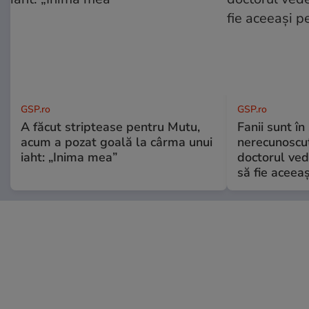
GSP.ro
GSP.ro
A făcut striptease pentru Mutu,
Fanii sunt în 
acum a pozat goală la cârma unui
nerecunoscut
iaht: „Inima mea”
doctorul ved
să fie aceea