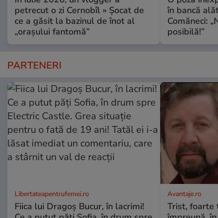
petrecut o zi Cernobîl » Șocat de
în bancă ală
ce a găsit la bazinul de înot al
Comăneci: „N
„orașului fantomă”
posibilă!”
PARTENERI
Libertateapentrufemei.ro
Avantaje.ro
Fiica lui Dragoș Bucur, în lacrimi!
Trist, foarte
Ce a putut păți Sofia, în drum spre
împreună, în