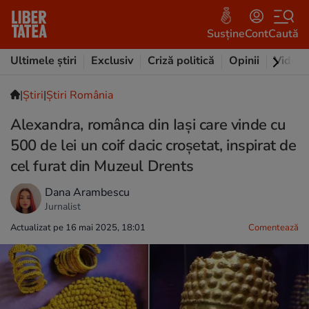
Susține
Cont
Caută
Ultimele știri
Exclusiv
Criză politică
Opinii
Video
|
Ştiri
|
Știri România
Alexandra, românca din Iași care vinde cu
500 de lei un coif dacic croșetat, inspirat de
cel furat din Muzeul Drents
Dana Arambescu
Jurnalist
Actualizat pe 16 mai 2025, 18:01
Comentează