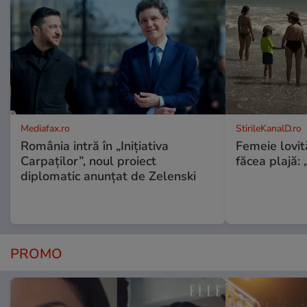
Mediafax.ro
StirileKanalD.ro
România intră în „Inițiativa
Femeie lovit
Carpaților”, noul proiect
făcea plajă: „
diplomatic anunțat de Zelenski
PROMO