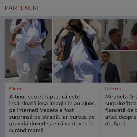
PARTENERI
Elle.ro
Unica.ro
A ținut secret faptul că este
Mirabela Gră
însărcinată însă imaginile au ajuns
surprinzătoar
pe internet! Vedeta a fost
flancată de 
surprinsă pe stradă, iar burtica de
aflat despre
gravidă dovedește că va deveni în
de Apel
curând mamă