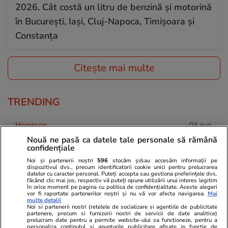
2026. Cât costă un litru de benzină și motorină
în București, Iași, Cluj-Napoca, Timișoara și
Constanța
Citește mai multe
TRENDING
Horoscop
04 aug.
Horoscop 5 august 2026. Vărsătorii au nevoie
Nouă ne pasă ca datele tale personale să rămână
confidențiale
de abordări mai creative, mai relaxate în
Noi și partenerii noștri
596
stocăm și/sau accesăm informații pe
subiectele legate de câștiguri, venituri și
dispozitivul dvs., precum identificatorii cookie unici pentru prelucrarea
datelor cu caracter personal. Puteți accepta sau gestiona preferințele dvs.
cheltuieli
făcând clic mai jos, respectiv vă puteți opune utilizării unui interes legitim
în orice moment pe pagina cu politica de confidențialitate. Aceste alegeri
vor fi raportate partenerilor noștri și nu vă vor afecta navigarea.
Mai
multe detalii
Noi si partenerii nostri (retelele de socializare si agentiile de publicitate
Știri România
04 aug.
partenere, precum si furnizorii nostri de servicii de date analitice)
prelucram date pentru a permite website-ului sa functioneze, pentru a
personaliza continutul si anunturile publicitare afisate in functie de