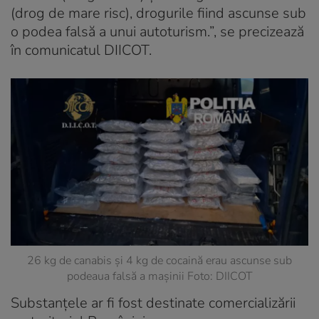
(drog de mare risc), drogurile fiind ascunse sub
o podea falsă a unui autoturism.”, se precizează
în comunicatul DIICOT.
26 kg de canabis și 4 kg de cocaină erau ascunse sub
podeaua falsă a mașinii Foto: DIICOT
Substanțele ar fi fost destinate comercializării