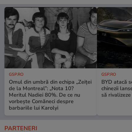
GSP.RO
GSP.RO
Omul din umbră din echipa „Zeiței
BYD atacă s
de la Montreal”: „Nota 10?
chinezii lans
Meritul Nadiei 80%. De ce nu
să rivalize
vorbește Comăneci despre
barbariile lui Karolyi
PARTENERI