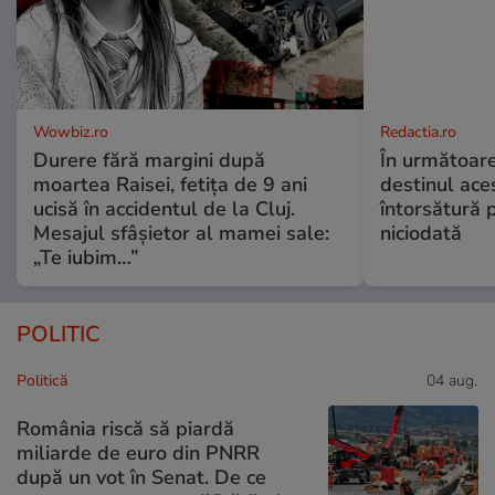
Wowbiz.ro
Redactia.ro
Durere fără margini după
În următoare
moartea Raisei, fetița de 9 ani
destinul ace
ucisă în accidentul de la Cluj.
întorsătură p
Mesajul sfâșietor al mamei sale:
niciodată
„Te iubim…”
POLITIC
Politică
04 aug.
România riscă să piardă
miliarde de euro din PNRR
după un vot în Senat. De ce