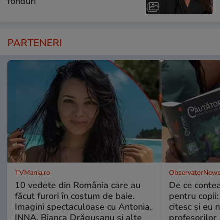
fonduri”
PARTENERI
TVMania.ro
ObservatorNews
10 vedete din România care au
De ce contea
făcut furori în costum de baie.
pentru copii
Imagini spectaculoase cu Antonia,
citesc și eu 
INNA, Bianca Drăgușanu și alte
profesorilor