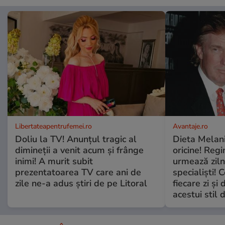
Libertateapentrufemei.ro
Avantaje.ro
Doliu la TV! Anunțul tragic al
Dieta Melan
dimineții a venit acum și frânge
oricine! Regi
inimi! A murit subit
urmează zilni
prezentatoarea TV care ani de
specialiști! 
zile ne-a adus știri de pe Litoral
fiecare zi și 
acestui stil 