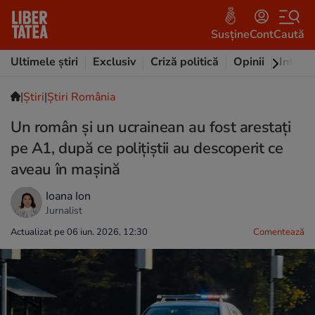
Susține
Cont
Caută
Ultimele știri
Exclusiv
Criză politică
Opinii
Intervi
|
Ştiri
|
Știri România
Un român și un ucrainean au fost arestați
pe A1, după ce polițiștii au descoperit ce
aveau în mașină
Ioana Ion
Jurnalist
Actualizat pe 06 iun. 2026, 12:30
Comentează