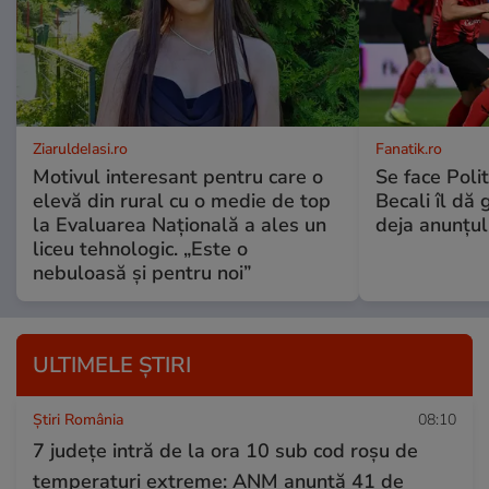
ZiaruldeIasi.ro
Fanatik.ro
Motivul interesant pentru care o
Se face Poli
elevă din rural cu o medie de top
Becali îl dă g
la Evaluarea Națională a ales un
deja anunțul
liceu tehnologic. „Este o
nebuloasă și pentru noi”
ULTIMELE ȘTIRI
Știri România
08:10
7 județe intră de la ora 10 sub cod roșu de
temperaturi extreme: ANM anunță 41 de