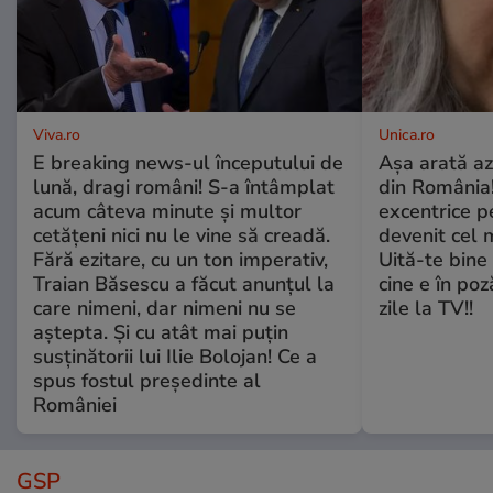
Viva.ro
Unica.ro
E breaking news-ul începutului de
Așa arată az
lună, dragi români! S-a întâmplat
din România!
acum câteva minute și multor
excentrice pe
cetățeni nici nu le vine să creadă.
devenit cel 
Fără ezitare, cu un ton imperativ,
Uită-te bine 
Traian Băsescu a făcut anunțul la
cine e în poz
care nimeni, dar nimeni nu se
zile la TV!!
aștepta. Și cu atât mai puțin
susținătorii lui Ilie Bolojan! Ce a
spus fostul președinte al
României
GSP