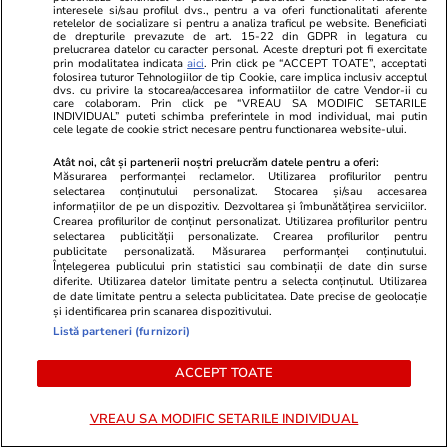
Dunărea a ajuns un pârâu la Corabia, cu apă
interesele si/sau profilul dvs., pentru a va oferi functionalitati aferente
retelelor de socializare si pentru a analiza traficul pe website. Beneficiati
până la genunchi și bărci înțepenite în nisip:
de drepturile prevazute de art. 15-22 din GDPR in legatura cu
prelucrarea datelor cu caracter personal. Aceste drepturi pot fi exercitate
„Nu poți să te cerți cu natura”
prin modalitatea indicata
aici
. Prin click pe “ACCEPT TOATE”, acceptati
folosirea tuturor Tehnologiilor de tip Cookie, care implica inclusiv acceptul
dvs. cu privire la stocarea/accesarea informatiilor de catre Vendor-ii cu
care colaboram. Prin click pe “VREAU SA MODIFIC SETARILE
INDIVIDUAL” puteti schimba preferintele in mod individual, mai putin
Auto
04 aug.
cele legate de cookie strict necesare pentru functionarea website-ului.
Dacia Sandero a devenit „mașina ieftină
Atât noi, cât și partenerii noștri prelucrăm datele pentru a oferi:
supremă”, consumă 4,2 litri la 100 km și are
Măsurarea performanței reclamelor. Utilizarea profilurilor pentru
selectarea conținutului personalizat. Stocarea și/sau accesarea
un preț care va schimba regulile jocului în
informațiilor de pe un dispozitiv. Dezvoltarea și îmbunătățirea serviciilor.
Crearea profilurilor de conținut personalizat. Utilizarea profilurilor pentru
2026
selectarea publicității personalizate. Crearea profilurilor pentru
publicitate personalizată. Măsurarea performanței conținutului.
Înțelegerea publicului prin statistici sau combinații de date din surse
diferite. Utilizarea datelor limitate pentru a selecta conținutul. Utilizarea
Știri România
04 aug.
de date limitate pentru a selecta publicitatea. Date precise de geolocație
și identificarea prin scanarea dispozitivului.
Ploi torențiale și vijelii în România după valul
Listă parteneri (furnizori)
de căldură extremă. Prognoza meteo ANM
ACCEPT TOATE
pentru perioada 4-31 august 2026
VREAU SA MODIFIC SETARILE INDIVIDUAL