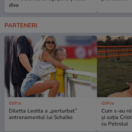
dive
PARTENERI
GSP.ro
GSP.ro
Diletta Leotta a „perturbat”
Cum s-au re
antrenamentul lui Schalke
și soția Cris
cu Petrolul