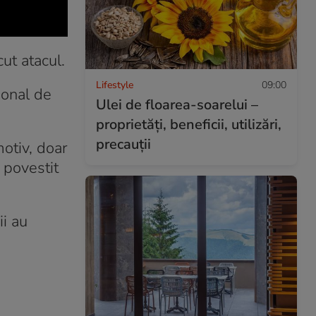
ut atacul.
Lifestyle
09:00
ional de
Ulei de floarea-soarelui –
proprietăţi, beneficii, utilizări,
precauţii
motiv, doar
a povestit
ii au