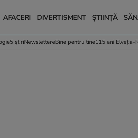
AFACERI
DIVERTISMENT
ȘTIINȚĂ
SĂN
Bani și Afaceri
Monden
Știri Știință
Știri 
Auto
Horoscop
Schimbări climati
Relații
Locuri de muncă
Muzică și Filme
Rețete
ogie
5 știri
Newslettere
Bine pentru tine
115 ani Elveția
Imobiliare.ro
Vacanțe și Cultură
Fructe
eJobs.ro
Îngriji