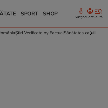
ĂTATE
SPORT
SHOP
Susține
Cont
Caută
Sănătate și Fitness
ce
 culinare
-România
Știri Verificate by Factual
Sănătatea ca stil de vi
 și legume
rea plantelor