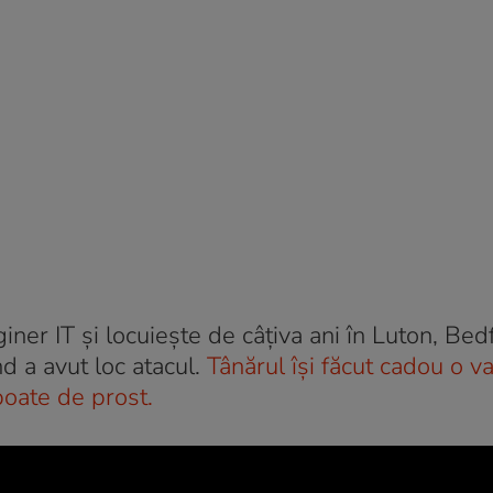
iner IT și locuiește de câțiva ani în Luton, Bed
d a avut loc atacul.
Tânărul își făcut cadou o v
poate de prost.