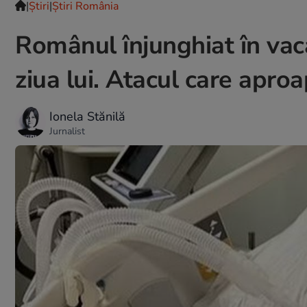
|
Ştiri
|
Știri România
Românul înjunghiat în vac
ziua lui. Atacul care aproa
Ionela Stănilă
Jurnalist