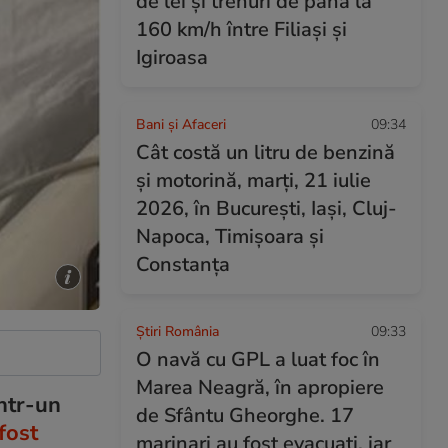
de lei și trenuri de până la
160 km/h între Filiași și
Igiroasa
Bani și Afaceri
09:34
Cât costă un litru de benzină
și motorină, marți, 21 iulie
2026, în București, Iași, Cluj-
Napoca, Timișoara și
Constanța
Știri România
09:33
O navă cu GPL a luat foc în
Marea Neagră, în apropiere
ntr-un
de Sfântu Gheorghe. 17
fost
marinari au fost evacuați, iar