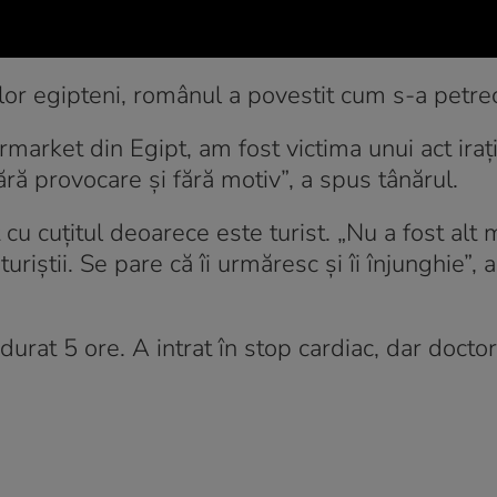
ilor egipteni, românul a povestit cum s-a petrec
market din Egipt, am fost victima unui act iraţ
ără provocare şi fără motiv”, a spus tânărul.
u cuțitul deoarece este turist. „Nu a fost alt 
riştii. Se pare că îi urmăresc şi îi înjunghie”, 
durat 5 ore. A intrat în stop cardiac, dar doctor