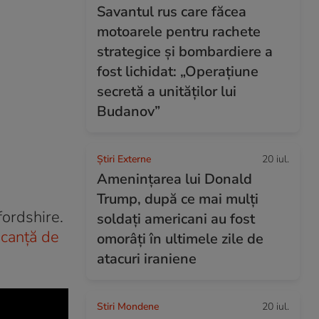
Savantul rus care făcea
motoarele pentru rachete
strategice și bombardiere a
fost lichidat: „Operațiune
secretă a unităților lui
Budanov”
Știri Externe
20 iul.
Amenințarea lui Donald
Trump, după ce mai mulți
fordshire.
soldați americani au fost
acanţă de
omorâți în ultimele zile de
atacuri iraniene
Stiri Mondene
20 iul.