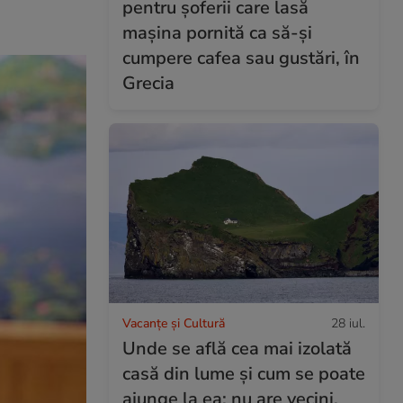
pentru șoferii care lasă
mașina pornită ca să-și
cumpere cafea sau gustări, în
Grecia
Vacanțe și Cultură
28 iul.
Unde se află cea mai izolată
casă din lume și cum se poate
ajunge la ea: nu are vecini,