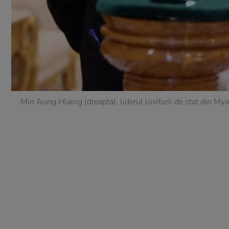
Min Aung Hlaing (dreapta), liderul loviturii de stat din M