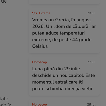
 de
Știri Externe
28 iul.
Vremea în Grecia, în august
2026. Un „dom de căldură” ar
putea aduce temperaturi
extreme, de peste 44 grade
Celsius
Horoscop
27 iul.
Luna plină din 29 iulie
deschide un nou capitol. Este
momentul astral care îți
poate schimba direcția vieții
tate
sit în
Horoscop
28 iul.