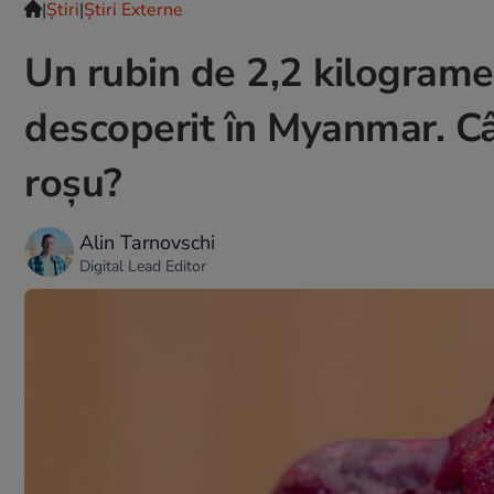
|
Ştiri
|
Știri Externe
Un rubin de 2,2 kilograme 
descoperit în Myanmar. Câ
roșu?
Alin Tarnovschi
Digital Lead Editor