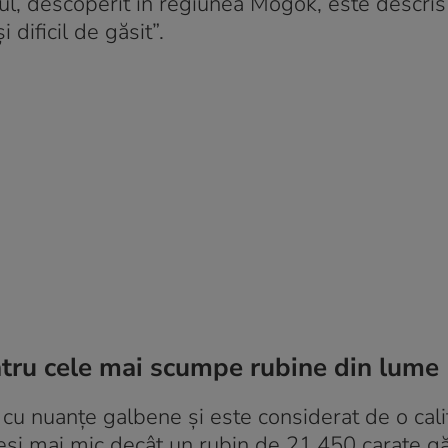
l, descoperit în regiunea Mogok, este descris
 dificil de găsit”.
tru cele mai scumpe rubine din lume
cu nuanțe galbene și este considerat de o cali
 Deși mai mic decât un rubin de 21.450 carate gă