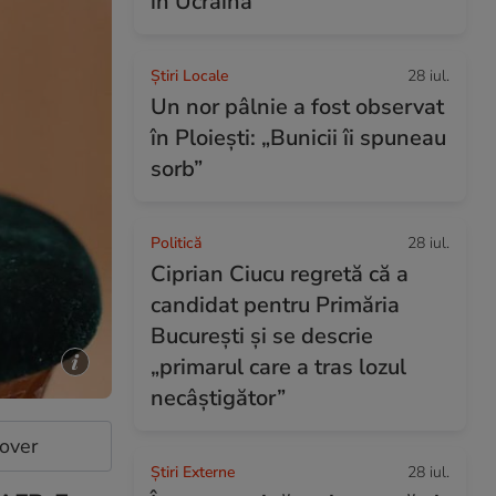
în Ucraina
Știri Locale
28 iul.
Un nor pâlnie a fost observat
în Ploiești: „Bunicii îi spuneau
sorb”
Politică
28 iul.
Ciprian Ciucu regretă că a
candidat pentru Primăria
București și se descrie
„primarul care a tras lozul
necâștigător”
cover
Știri Externe
28 iul.