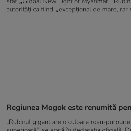
stat
Global New Light of Myanmar”. Rubinu
„
autorități ca fiind
excepțional de mare, rar și
„
Regiunea Mogok este renumită pen
„Rubinul gigant are o culoare roșu-purpurie 
superioară”, se arată în declarația oficială.