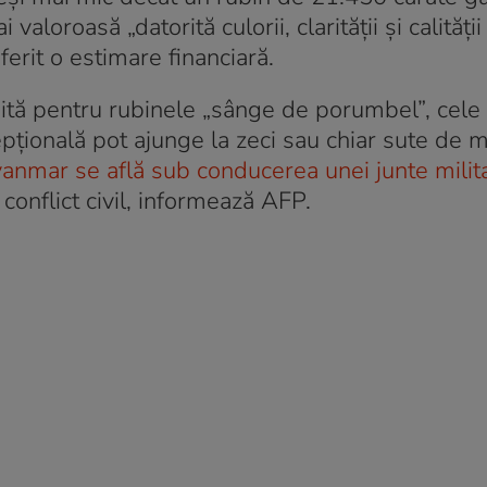
aloroasă „datorită culorii, clarității și calități
erit o estimare financiară.
tă pentru rubinele „sânge de porumbel”, cele
epțională pot ajunge la zeci sau chiar sute de 
anmar se află sub conducerea unei junte milit
 conflict civil, informează AFP.