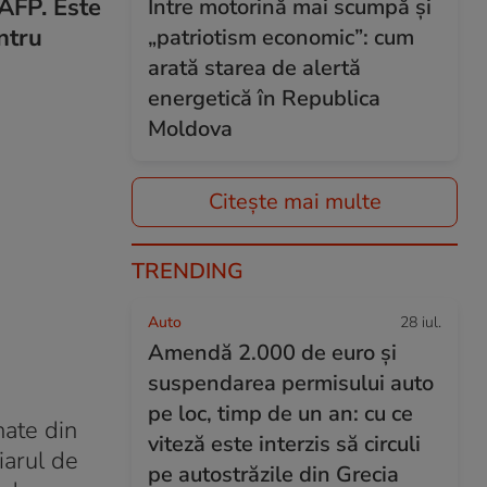
AFP. Este
Între motorină mai scumpă și
ntru
„patriotism economic”: cum
arată starea de alertă
energetică în Republica
Moldova
Citește mai multe
TRENDING
Auto
28 iul.
Amendă 2.000 de euro și
suspendarea permisului auto
pe loc, timp de un an: cu ce
nate din
viteză este interzis să circuli
iarul de
pe autostrăzile din Grecia