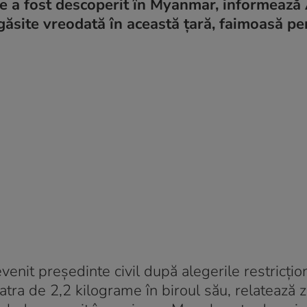
e a fost descoperit în Myanmar, informează 
 găsite vreodată în această țară, faimoasă pe
enit președinte civil după alegerile restricțio
atra de 2,2 kilograme în biroul său, relatează z